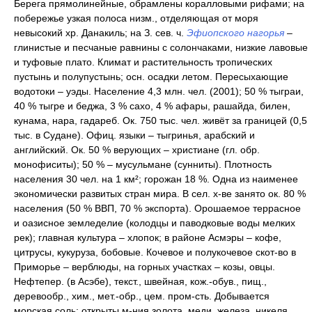
Берега прямолинейные, обрамлены коралловыми рифами; на
побережье узкая полоса низм., отделяющая от моря
невысокий хр. Данакиль; на З. сев. ч.
Эфиопского нагорья
–
глинистые и песчаные равнины с солончаками, низкие лавовые
и туфовые плато. Климат и растительность тропических
пустынь и полупустынь; осн. осадки летом. Пересыхающие
водотоки – уэды. Население 4,3 млн. чел. (2001); 50 % тыграи,
40 % тыгре и беджа, 3 % сахо, 4 % афары, рашайда, билен,
кунама, нара, гадареб. Ок. 750 тыс. чел. живёт за границей (0,5
тыс. в Судане). Офиц. языки – тыгринья, арабский и
английский. Ок. 50 % верующих – христиане (гл. обр.
монофиситы); 50 % – мусульмане (сунниты). Плотность
населения 30 чел. на 1 км²; горожан 18 %. Одна из наименее
экономически развитых стран мира. В сел. х-ве занято ок. 80 %
населения (50 % ВВП, 70 % экспорта). Орошаемое террасное
и оазисное земледелие (колодцы и паводковые воды мелких
рек); главная культура – хлопок; в районе Асмэры – кофе,
цитрусы, кукуруза, бобовые. Кочевое и полукочевое скот-во в
Приморье – верблюды, на горных участках – козы, овцы.
Нефтепер. (в Асэбе), текст., швейная, кож.-обув., пищ.,
деревообр., хим., мет.-обр., цем. пром-сть. Добывается
морская соль; открыты м-ния золота, меди, железа, никеля,