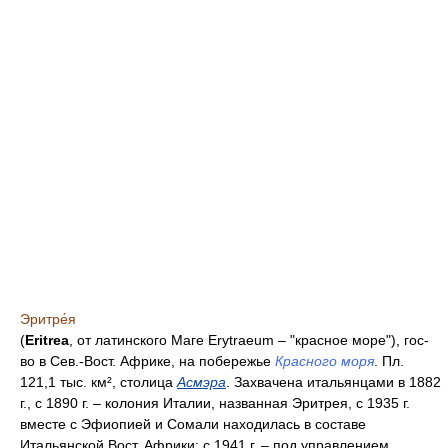
Эритре́я
(
Eritrea
, от латинского Маге Erytraeum – "красное море"), гос-
во в Сев.-Вост. Африке, на побережье
Красного моря
. Пл.
121,1 тыс. км², столица
Асмэра
. Захвачена итальянцами в 1882
г., с 1890 г. – колония Италии, названная Эритрея, с 1935 г.
вместе с Эфиопией и Сомали находилась в составе
Итальянской Вост. Африки; с 1941 г. – под управлением