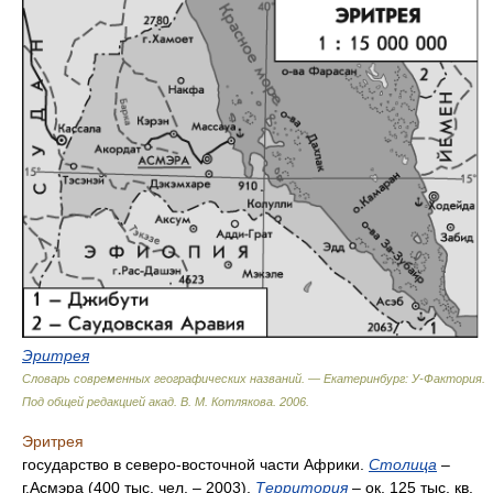
Эритрея
Словарь современных географических названий. — Екатеринбург: У-Фактория
.
Под общей редакцией акад. В. М. Котлякова
.
2006
.
Эритрея
государство в северо-восточной части Африки.
Столица
–
г.Асмэра (400 тыс. чел. – 2003).
Территория
– ок. 125 тыс. кв.