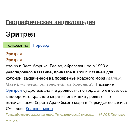
Географическая энциклопедия
Эритрея
Толкование
Перевод
Эритрея
Эритрея
гос-во
в Вост. Африке. Гос-во, образованное в 1993
г.
,
унаследовало название, принятое в 1890г. Италией для
колонии, захваченной на побережье Красного моря
(латин.
Маге Erythraeum от греч. erithros
'красный'
)
. Название
Эритрея
существовало и в древности, но тогда оно относилось
к побережью Красного моря в понимании древних, т. е.
включая также берега Аравийского моря и Персидского залива.
См.
также
Красное море
.
Географические названия мира: Топонимический словарь. — М: АСТ
.
Поспелов
Е.М.
2001
.