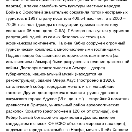
парком), а также самобытность культуры местных народов.
Война с Эфиопией значительно сократила поток иностранных
туристов: в 1997 страну посетили 409,54 тыс. чел., а в 2000 –
70,36 тыс. чел. (доходы от индустрии туризма в этом году
составили 36 млн. долл. США). Г.Асмэра пользуется у туристов
репутацией одной из самых безопасных столиц на
африканском континенте. На о-ве Кебир сооружен огромный
туристический комплекс с многочисленными гостиницами.
Подавляющее большинство исторических памятников (за
исключением г.Асмэра) были разрушены в течение длительной
войны. Достопримечательности в Асмэре – дворец
губернатора, национальный музей (находится на
реконструкции), здание Опера Хаус (построено в 1920),
католический собор, городская мечеть и т. н «кладбище
танков». Другие достопримечательности: руины древнего
аксумского города Адулис (VI в. до н. э.) – старейший памятник
древности в Эритрее, уникальный район археологических
раскопок Кохаитто (расположен в 120 км от столицы), о-в
Кебир (самый большой о-в архипелага Дахлак, включен
кандидатом в список ЮНЕСКО объектов мирового наследия),
подземные города-катакомбы в г.Накфа, мечеть Шейх Ханафи