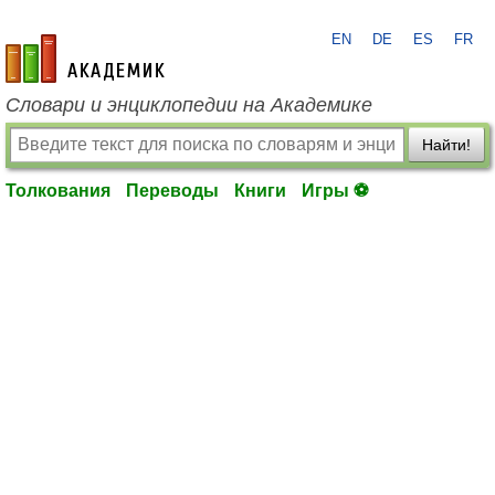
EN
DE
ES
FR
academic.ru
Словари и энциклопедии на Академике
Найти!
Толкования
Переводы
Книги
Игры ⚽