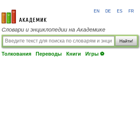
EN
DE
ES
FR
academic.ru
Словари и энциклопедии на Академике
Найти!
Толкования
Переводы
Книги
Игры ⚽