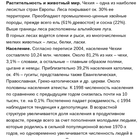
Растительность и животный мир.
Чехия – одна из наиболее
лесистых стран Европы. Леса покрывают ок. 30% ее
территории. Преобладают промышленно-ценные хвойные
породы, прежде всего ель (61% древостоя) и сосна (22%).
Выше границы леса расположены альпийские луга.
В горных лесах водятся олени и рыси, из многочисленных
мелких животных – лисы, белки, ласки.
Население.
Согласно переписи 2004, население Чехии
составляло 10,24 млн. человек. Около 81,2% из них – чехи,
3,1% – словаки, а остальные – главным образом поляки,
цыгане и немцы. Приблизительно 39,2% населения католики,
ок. 4% – гуситы; представлены также Евангелическая,
Православная, Греко-католическая и др. церкви. Около
половины населения атеисты. К 1998 численность населения
по сравнению с предыдущим годом снизилась почти на 10
тысяч, т.е. на 0,1%. Постепенно падает рождаемость, с 1994
наблюдается тенденция к депопуляции. В возрастной
структуре увеличивается доля населения в продуктивном
возрасте, прежде всего за счет пополнения молодыми людьми,
которые родились в сильной популяционной волне 1970-х
годов, но одновременно увеличивается численность людей в