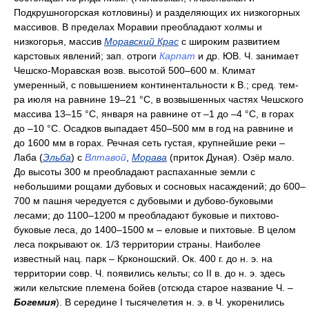
Подкрушногорская котловины) и разделяющих их низкогорных
массивов. В пределах Моравии преобладают холмы и
низкогорья, массив
Моравский Крас
с широким развитием
карстовых явлений; зап. отроги
Карпат
и др. ЮВ. Ч. занимает
Чешско-Моравская возв. высотой 500–600 м. Климат
умеренный, с повышением континентальности к В.; сред. тем-
ра июля на равнине 19–21 °С, в возвышенных частях Чешского
массива 13–15 °С, января на равнине от –1 до –4 °С, в горах
до –10 °С. Осадков выпадает 450–500 мм в год на равнине и
до 1600 мм в горах. Речная сеть густая, крупнейшие реки –
Лаба (
Эльба
) с
Влтавой
,
Морава
(приток Дуная). Озёр мало.
До высоты 300 м преобладают распаханные земли с
небольшими рощами дубовых и сосновых насаждений; до 600–
700 м пашня чередуется с дубовыми и дубово-буковыми
лесами; до 1100–1200 м преобладают буковые и пихтово-
буковые леса, до 1400–1500 м – еловые и пихтовые. В целом
леса покрывают ок. 1/3 территории страны. Наиболее
известный нац. парк – Крконошский. Ок. 400 г. до н. э. на
территории совр. Ч. появились кельты; со II в. до н. э. здесь
жили кельтские племена бойев (отсюда старое название Ч. –
Богемия
). В середине I тысячелетия н. э. в Ч. укоренились