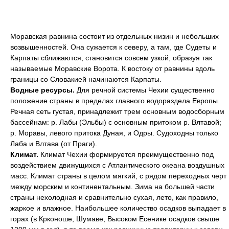
Моравская равнина состоит из отдельных низин и небольших
возвышенностей. Она сужается к северу, а там, где Судеты и
Карпаты сближаются, становится совсем узкой, образуя так
называемые Моравские Ворота. К востоку от равнины вдоль
границы со Словакией начинаются Карпаты.
Водные ресурсы.
Для речной системы Чехии существенно
положение страны в пределах главного водораздела Европы.
Речная сеть густая, принадлежит трем основным водосборным
бассейнам: р. Лабы (Эльбы) с основным притоком р. Влтавой;
р. Моравы, левого притока Дуная, и Одры. Судоходны только
Лаба и Влтава (от Праги).
Климат.
Климат Чехии формируется преимущественно под
воздействием движущихся с Атлантического океана воздушных
масс. Климат страны в целом мягкий, с рядом переходных черт
между морским и континентальным. Зима на большей части
страны нехолодная и сравнительно сухая, лето, как правило,
жаркое и влажное. Наибольшее количество осадков выпадает в
горах (в Крконоше, Шумаве, Высоком Есенике осадков свыше