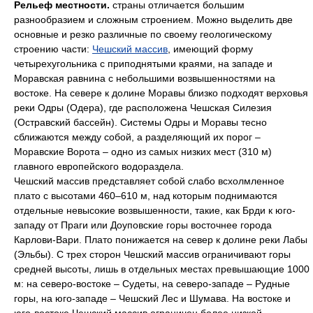
Рельеф местности.
страны отличается большим
разнообразием и сложным строением. Можно выделить две
основные и резко различные по своему геологическому
строению части:
Чешский массив
, имеющий форму
четырехугольника с приподнятыми краями, на западе и
Моравская равнина с небольшими возвышенностями на
востоке. На севере к долине Моравы близко подходят верховья
реки Одры (Одера), где расположена Чешская Силезия
(Остравский бассейн). Системы Одры и Моравы тесно
сближаются между собой, а разделяющий их порог –
Моравские Ворота – одно из самых низких мест (310 м)
главного европейского водораздела.
Чешский массив представляет собой слабо всхолмленное
плато с высотами 460–610 м, над которым поднимаются
отдельные невысокие возвышенности, такие, как Брди к юго-
западу от Праги или Доуповские горы восточнее города
Карлови-Вари. Плато понижается на север к долине реки Лабы
(Эльбы). С трех сторон Чешский массив ограничивают горы
средней высоты, лишь в отдельных местах превышающие 1000
м: на северо-востоке – Судеты, на северо-западе – Рудные
горы, на юго-западе – Чешский Лес и Шумава. На востоке и
юго-востоке Чешский массив ограничен более низкой