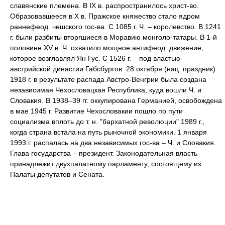
славянские племена. В IX в. распространилось христ-во.
Образовавшееся в X в. Пражское княжество стало ядром
раннефеод. чешского гос-ва. С 1085 г. Ч. – королевство. В 1241
г. были разбиты вторгшиеся в Моравию монголо-татары. В 1-й
половине XV в. Ч. охватило мощное антифеод. движение,
которое возглавлял Ян Гус. С 1526 г. – под властью
австрийской династии Габсбургов. 28 октября (нац. праздник)
1918 г. в результате распада Австро-Венгрии была создана
независимая Чехословацкая Республика, куда вошли Ч. и
Словакия. В 1938–39 гг. оккупирована Германией, освобождена
в мае 1945 г. Развитие Чехословакии пошло по пути
социализма вплоть до т. н. "бархатной революции" 1989 г.,
когда страна встала на путь рыночной экономики. 1 января
1993 г. распалась на два независимых гос-ва – Ч. и Словакия.
Глава государства – президент. Законодательная власть
принадлежит двухпалатному парламенту, состоящему из
Палаты депутатов и Сената.