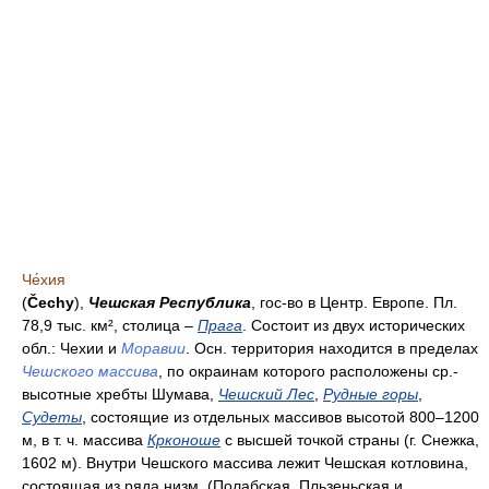
Че́хия
(
Čechy
),
Чешская Республика
, гос-во в Центр. Европе. Пл.
78,9 тыс. км², столица –
Прага
. Состоит из двух исторических
обл.: Чехии и
Моравии
. Осн. территория находится в пределах
Чешского массива
, по окраинам которого расположены ср.-
высотные хребты Шумава,
Чешский Лес
,
Рудные горы
,
Судеты
, состоящие из отдельных массивов высотой 800–1200
м, в т. ч. массива
Крконоше
с высшей точкой страны (г. Снежка,
1602 м). Внутри Чешского массива лежит Чешская котловина,
состоящая из ряда низм. (Полабская, Пльзеньская и