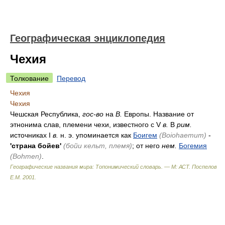
Географическая энциклопедия
Чехия
Толкование
Перевод
Чехия
Чехия
Чешская Республика,
гос-во
на
В.
Европы. Название от
этнонима слав, племени чехи, известного с V
в.
В
рим.
источниках I
в.
н. э. упоминается как
Боигем
(Boiohaemum)
-
'страна бойев'
(бойи кельт, племя)
; от него
нем.
Богемия
(Bohmen)
.
Географические названия мира: Топонимический словарь. — М: АСТ
.
Поспелов
Е.М.
2001
.