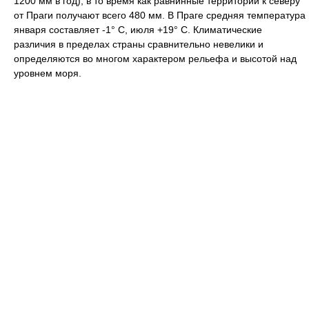
1200 мм в год), в то время как равнинные территории к северу
от Праги получают всего 480 мм. В Праге средняя температура
января составляет -1° C, июля +19° C. Климатические
различия в пределах страны сравнительно невелики и
определяются во многом характером рельефа и высотой над
уровнем моря.