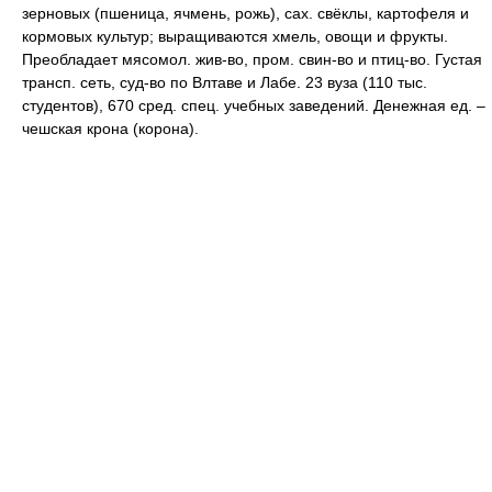
зерновых (пшеница, ячмень, рожь), сах. свёклы, картофеля и
кормовых культур; выращиваются хмель, овощи и фрукты.
Преобладает мясомол. жив-во, пром. свин-во и птиц-во. Густая
трансп. сеть, суд-во по Влтаве и Лабе. 23 вуза (110 тыс.
студентов), 670 сред. спец. учебных заведений. Денежная ед. –
чешская крона (корона).