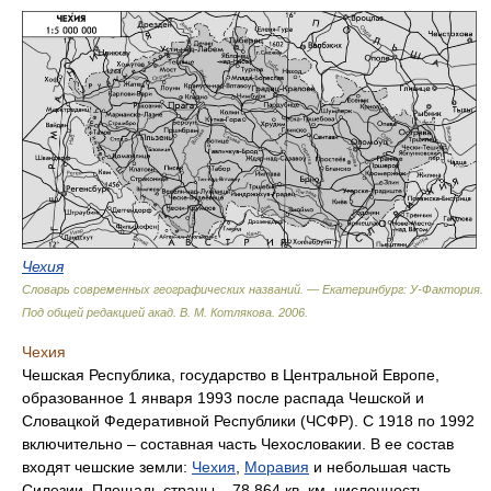
Чехия
Словарь современных географических названий. — Екатеринбург: У-Фактория
.
Под общей редакцией акад. В. М. Котлякова
.
2006
.
Чехия
Чешская Республика, государство в Центральной Европе,
образованное 1 января 1993 после распада Чешской и
Словацкой Федеративной Республики (ЧСФР). С 1918 по 1992
включительно – составная часть Чехословакии. В ее состав
входят чешские земли:
Чехия
,
Моравия
и небольшая часть
Силезии. Площадь страны – 78 864 кв. км, численность