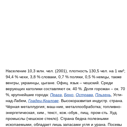
Население 10,3 млн. чел. (2001), плотность 130,5 чел. на 1 км²;
94,4 % чехи, 3,8 % словаки, 0,7 % поляки, 0,5 % немцы, также
венгры, украинцы, цыгане. Офиц. язык – чешский. Среди
верующих католики составляют ок. 40 %. Доля горожан – ок. 70
%, крупнейшие города:
Прага
,
Брно
,
Острава
,
Пльзень
, Усти-
над-Лабем,
Градец-Кралове
. Высокоразвитая индустр. страна.
Чёрная металлургия; маш-ние, металлообработка; топливно-
энергетическая, хим., текст., кож.-обув., пищ. пром-сть. Худ.
промыслы (чешское стекло). Страна бедна полезными
ископаемыми, обладает лишь запасами угля и урана. Посевы