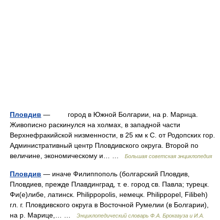
Пловдив
— город в Южной Болгарии, на р. Марнца.
Живописно раскинулся на холмах, в западной части
Верхнефракийской низменности, в 25 км к С. от Родопских гор.
Административный центр Пловдивского округа. Второй по
величине, экономическому и… …
Большая советская энциклопедия
Пловдив
— иначе Филиппополь (болгарский Пловдив,
Пловдиев, прежде Плавдинград, т. е. город св. Павла; турецк.
Фи(е)либе, латинск. Philippopolis, немецк. Philippopel, Filibeh)
гл. г. Пловдивского округа в Восточной Румелии (в Болгарии),
на р. Марице,… …
Энциклопедический словарь Ф.А. Брокгауза и И.А.