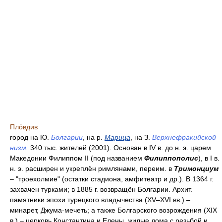
Пло́вдив
город на Ю.
Болгарии
, на р.
Марица
, на З.
Верхнефракийской
низм.
340 тыс. жителей (2001). Основан в IV в. до н. э. царем
Македонии Филиппом II (под названием
Филиппополис
), в I в.
н. э. расширен и укреплён римлянами, переим. в
Тримонциум
– "троехолмие" (остатки стадиона, амфитеатр и др.). В 1364 г.
захвачен турками; в 1885 г. возвращён Болгарии. Архит.
памятники эпохи турецкого владычества (XV–XVI вв.) –
минарет, Джума-мечеть; а также Болгарского возрождения (XIX
в.) – церковь Константина и Елены, жилые дома с резьбой и