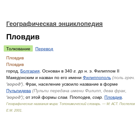
Географическая энциклопедия
Пловдив
Толкование
Перевод
Пловдив
Пловдив
город,
Болгария
. Основан в 340
г.
до н. э. Филиппом II
Македонским и назван по его имени
Филиппополь
(поль греч.
'город'
)
. Фрак, население усвоило название в форме
Пульпидева
(Пульпи передача имени Филипп, дева фрак,
'город'
)
; от этой формы
слав.
Плоподев,
совр.
Пловдив
.
Географические названия мира: Топонимический словарь. — М: АСТ
.
Поспелов
Е.М.
2001
.