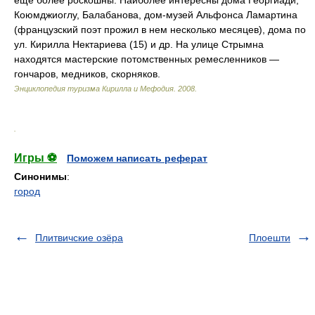
еще более роскошны. Наиболее интересны дома Георгиади,
Коюмджиоглу, Балабанова, дом-музей Альфонса Ламартина
(французский поэт прожил в нем несколько месяцев), дома по
ул. Кирилла Нектариева (15) и др. На улице Стрымна
находятся мастерские потомственных ремесленников —
гончаров, медников, скорняков.
Энциклопедия туризма Кирилла и Мефодия
.
2008
.
.
Игры ⚽
Поможем написать реферат
Синонимы
:
город
Плитвичские озёра
Плоешти