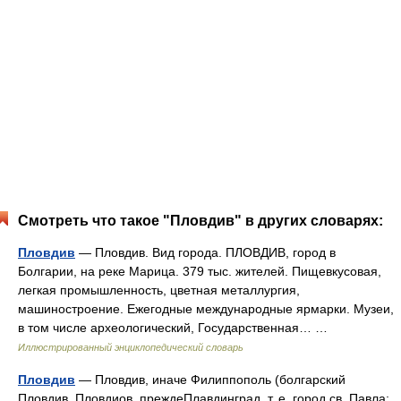
Смотреть что такое "Пловдив" в других словарях:
Пловдив
— Пловдив. Вид города. ПЛОВДИВ, город в
Болгарии, на реке Марица. 379 тыс. жителей. Пищевкусовая,
легкая промышленность, цветная металлургия,
машиностроение. Ежегодные международные ярмарки. Музеи,
в том числе археологический, Государственная… …
Иллюстрированный энциклопедический словарь
Пловдив
— Пловдив, иначе Филиппополь (болгарский
Пловдив, Пловдиов, преждеПлавдинград, т. е. город св. Павла;