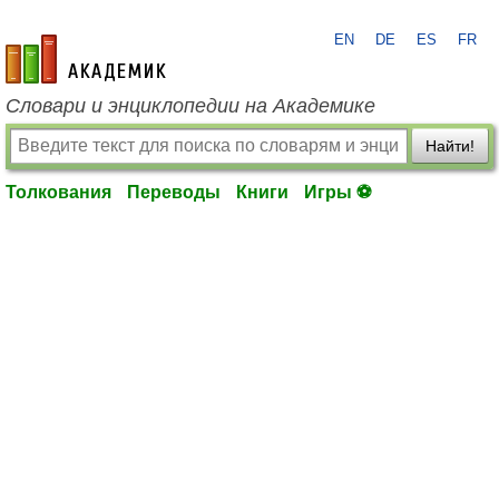
EN
DE
ES
FR
academic.ru
Словари и энциклопедии на Академике
Найти!
Толкования
Переводы
Книги
Игры ⚽