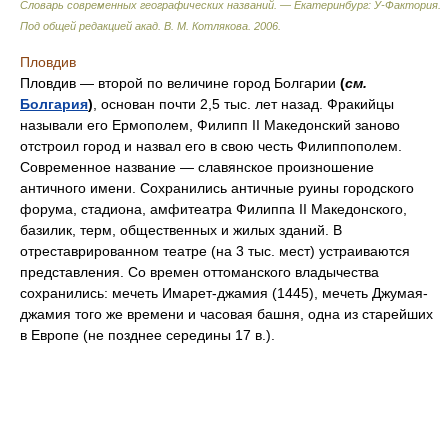
Словарь современных географических названий. — Екатеринбург: У-Фактория
.
Под общей редакцией акад. В. М. Котлякова
.
2006
.
Пловдив
Пловдив — второй по величине город Болгарии
(
см.
Болгария
)
, основан почти 2,5 тыс. лет назад. Фракийцы
называли его Ермополем, Филипп II Македонский заново
отстроил город и назвал его в свою честь Филиппополем.
Современное название — славянское произношение
античного имени. Сохранились античные руины городского
форума, стадиона, амфитеатра Филиппа II Македонского,
базилик, терм, общественных и жилых зданий. В
отреставрированном театре (на 3 тыс. мест) устраиваются
представления. Со времен оттоманского владычества
сохранились: мечеть Имарет-джамия (1445), мечеть Джумая-
джамия того же времени и часовая башня, одна из старейших
в Европе (не позднее середины 17 в.).