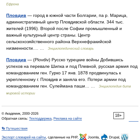
Ефрона
Пловдив
— город в южной части Болгарии, па р. Марица,
административный центр Пловдивской области. 344 тыс.
жителей (1996). Второй после Софии промышленный и
важный культурный центр страны. Центр
сельскохозяйственного района Верхнефракийской
низменности.… …
Энциклопедический словарь
Пловдив
— (Plovdiv) Русско турецкие войны Добившись
успехов на перевале Шипка и под Плевной, русская армия под
командованием ген. Гурко 17 янв. 1878 продвинулась к
укрепленному г. Пловдив и заняла его. Потери армии под
командованием ген. Сулеймана паши… …
Энциклопедия битв
мировой истории
© Академик, 2000-2026
18+
Обратная связь:
Техподдержка
,
Реклама на сайте
👣 Путешествия
Экспорт словарей на сайты
, сделанные на PHP,
Joomla,
Drupal,