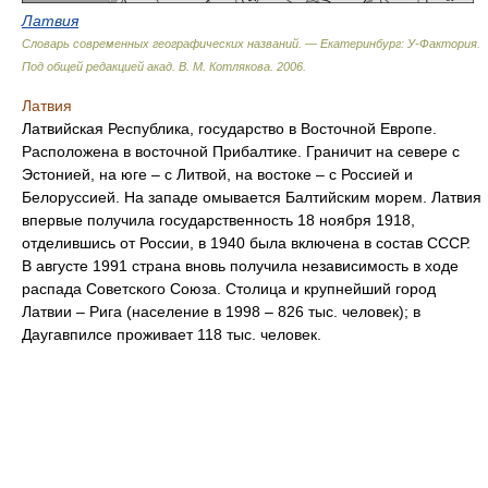
Латвия
Словарь современных географических названий. — Екатеринбург: У-Фактория
.
Под общей редакцией акад. В. М. Котлякова
.
2006
.
Латвия
Латвийская Республика, государство в Восточной Европе.
Расположена в восточной Прибалтике. Граничит на севере с
Эстонией, на юге – с Литвой, на востоке – с Россией и
Белоруссией. На западе омывается Балтийским морем. Латвия
впервые получила государственность 18 ноября 1918,
отделившись от России, в 1940 была включена в состав СССР.
В августе 1991 страна вновь получила независимость в ходе
распада Советского Союза. Столица и крупнейший город
Латвии – Рига (население в 1998 – 826 тыс. человек); в
Даугавпилсе проживает 118 тыс. человек.