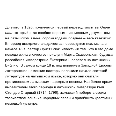
До этого, в 1526, появляется первый перевод молитвы
Отче
наш
, который стал вообще первым письменным документом
на латышском языке, сорока годами позднее – весь катехизис.
В период шведского владычества переводятся псалмы, а в
начале 18 в. пастор Эрнст Глюк, известный тем, что в его доме
некогда жила в качестве прислуги Марта Скавронская, будущая
российская императрица Екатерина I, перевел на латышский
Библию. В самом конце 18 в. под влиянием Западной Европы
лютеранские немецкие пасторы положили начало светской
литературе на латышском языке, которую они считали
противовесом латышским народным песням. Наиболее ярким
выразителем этого периода в латышской литературе был
Стендер Старший (1714–1796), желавший побороть своим
творчеством влияние народных песен и приобщить крестьян к
немецкой культуре.