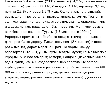
Население 2,4 млн. чел. (2001): латыши (54,2 %, самоназвание
– латвиеши), русские 33,1 %, белорусы 4,1 %, украинцы 3,1 %,
поляки 2,2 %, литовцы 1,3 % и др. Офиц. язык – латышский;
верующие – протестанты, православные, католики. Трансп. и
сел.-хоз. маш-ние, эл.-техн., энергетическая, электронная, хим.
и фарм., лёгкая, пищ., целл.-бум. пром-сть. Мол.-мясное жив-
во и беконное свин-во. Туризм (1,6 млн. чел. в 1994 г.).
Народные промыслы: обработка янтаря, гончарное, ткацкое
дело, резьба по дереву. Густая сеть жел. (2,4 тыс. км) и шосс.
(20,6 тыс. км) дорог; морские и речные порты; междун.
аэропорт в Риге. АН, ун-ты, вузы; театры, музеи; климатические
курорты Рижского взморья; Кемери, Балдоне (лечебные минер.
воды, грязи); св. 400 оздоровительных спортивных лагерей,
турбаз, домов охотника и рыболова и др. Архит. памятники XIII–
XIX вв. (остатки древних городов, церкви, замки, дворцы,
усадьбы, парки, ратуши, мемориалы, памятники). Денежная
ед. – лат.