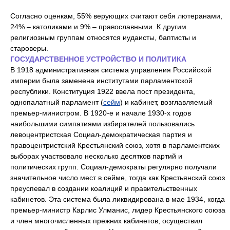
Согласно оценкам, 55% верующих считают себя лютеранами,
24% – католиками и 9% – православными. К другим
религиозным группам относятся иудаисты, баптисты и
староверы.
ГОСУДАРСТВЕННОЕ УСТРОЙСТВО И ПОЛИТИКА
В 1918 административная система управления Российской
империи была заменена институтами парламентской
республики. Конституция 1922 ввела пост президента,
однопалатный парламент (
сейм
) и кабинет, возглавляемый
премьер-министром. В 1920-е и начале 1930-х годов
наибольшими симпатиями избирателей пользовались
левоцентристская Социал-демократическая партия и
правоцентристский Крестьянский союз, хотя в парламентских
выборах участвовало несколько десятков партий и
политических групп. Социал-демократы регулярно получали
значительное число мест в сейме, тогда как Крестьянский союз
преуспевал в создании коалиций и правительственных
кабинетов. Эта система была ликвидирована в мае 1934, когда
премьер-министр Карлис Улманис, лидер Крестьянского союза
и член многочисленных прежних кабинетов, осуществил