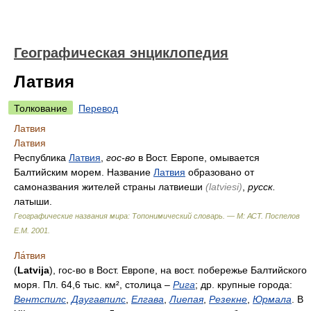
Географическая энциклопедия
Латвия
Толкование
Перевод
Латвия
Латвия
Республика
Латвия
,
гос-во
в Вост. Европе, омывается
Балтийским морем. Название
Латвия
образовано от
самоназвания жителей страны латвиеши
(latviesi)
,
русск.
латыши.
Географические названия мира: Топонимический словарь. — М: АСТ
.
Поспелов
Е.М.
2001
.
Ла́твия
(
Latvija
), гос-во в Вост. Европе, на вост. побережье Балтийского
моря. Пл. 64,6 тыс. км², столица –
Рига
; др. крупные города:
Вентспилс
,
Даугавпилс
,
Елгава
,
Лиепая
,
Резекне
,
Юрмала
. В