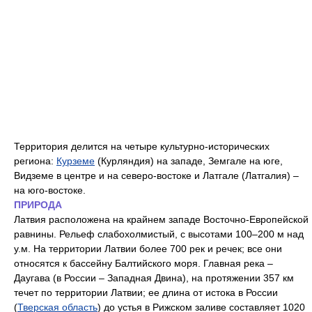
Территория делится на четыре культурно-исторических
региона:
Курземе
(Курляндия) на западе, Земгале на юге,
Видземе в центре и на северо-востоке и Латгале (Латгалия) –
на юго-востоке.
ПРИРОДА
Латвия расположена на крайнем западе Восточно-Европейской
равнины. Рельеф слабохолмистый, с высотами 100–200 м над
у.м. На территории Латвии более 700 рек и речек; все они
относятся к бассейну Балтийского моря. Главная река –
Даугава (в России – Западная Двина), на протяжении 357 км
течет по территории Латвии; ее длина от истока в России
(
Тверская область
) до устья в Рижском заливе составляет 1020