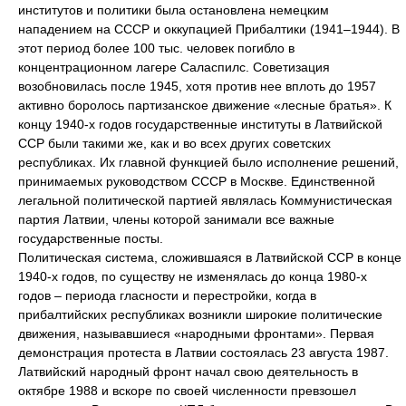
институтов и политики была остановлена немецким
нападением на СССР и оккупацией Прибалтики (1941–1944). В
этот период более 100 тыс. человек погибло в
концентрационном лагере Саласпилс. Советизация
возобновилась после 1945, хотя против нее вплоть до 1957
активно боролось партизанское движение «лесные братья». К
концу 1940-х годов государственные институты в Латвийской
ССР были такими же, как и во всех других советских
республиках. Их главной функцией было исполнение решений,
принимаемых руководством СССР в Москве. Единственной
легальной политической партией являлась Коммунистическая
партия Латвии, члены которой занимали все важные
государственные посты.
Политическая система, сложившаяся в Латвийской ССР в конце
1940-х годов, по существу не изменялась до конца 1980-х
годов – периода гласности и перестройки, когда в
прибалтийских республиках возникли широкие политические
движения, называвшиеся «народными фронтами». Первая
демонстрация протеста в Латвии состоялась 23 августа 1987.
Латвийский народный фронт начал свою деятельность в
октябре 1988 и вскоре по своей численности превзошел