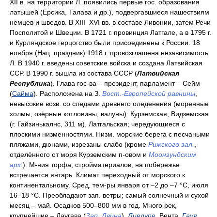
XII в. на территории Л. появились первые гос. образования
латышей (Ерсика, Талава и др.), подвергавшиеся нашествиям
немцев и шведов. В XIII–XVI вв. в составе Ливонии, затем Речи
Посполитой и Швеции. В 1721 г. провинция Латгале, а в 1795 г.
и Курляндское герцогство были присоединены к России. 18
ноября (Нац. праздник) 1918 г. провозглашена независимость
Л. В 1940 г. введены советские войска и создана Латвийская
ССР. В 1990 г. вышла из состава СССР (
Латвийская
Республика
). Глава гос-ва – президент, парламент – Сейм
(
Сайма
). Расположена на З.
Вост.-Европейской равнины
,
невысокие возв. со следами древнего оледенения (моренные
холмы, озёрные котловины, валуны): Курземская; Видземская
(г. Гайзинькалнс, 311 м), Латгальская; чередующиеся с
плоскими низменностями. Низм. морские берега с песчаными
пляжами, дюнами, изрезаны слабо (кроме
Рижского зал.
,
отделённого от моря Курземским п-овом и
Моонзундским
арх.
). М-ния торфа, стройматериалов; на побережье
встречается янтарь. Климат переходный от морского к
континентальному. Сред. тем-ры января от –2 до –7 °С, июля
16–18 °С. Преобладают зап. ветры; самый солнечный и сухой
месяц – май. Осадков 500–800 мм в год. Много рек,
крупнейшие – Даугава (
Зап. Двина
),
Лиелупе
, Вента,
Гауя
.