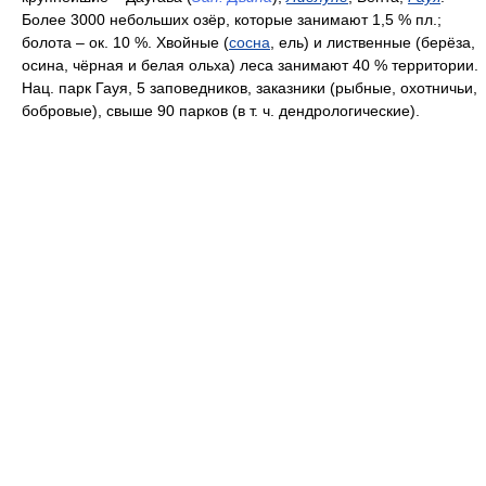
Более 3000 небольших озёр, которые занимают 1,5 % пл.;
болота – ок. 10 %. Хвойные (
сосна
, ель) и лиственные (берёза,
осина, чёрная и белая ольха) леса занимают 40 % территории.
Нац. парк Гауя, 5 заповедников, заказники (рыбные, охотничьи,
бобровые), свыше 90 парков (в т. ч. дендрологические).