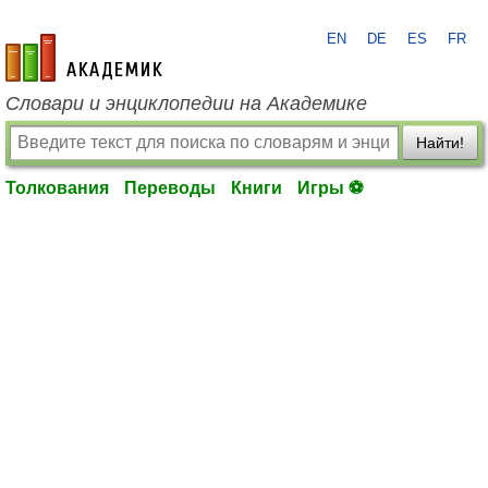
EN
DE
ES
FR
academic.ru
Словари и энциклопедии на Академике
Найти!
Толкования
Переводы
Книги
Игры ⚽