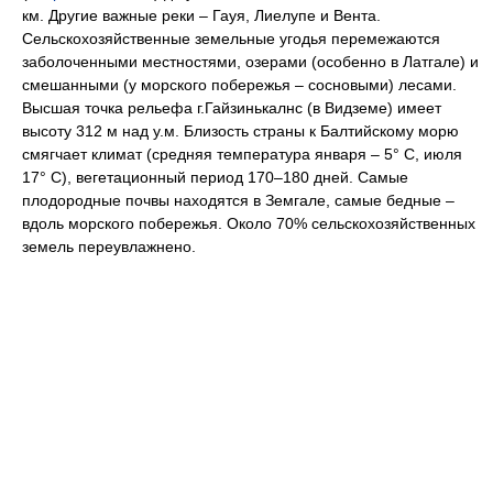
км. Другие важные реки – Гауя, Лиелупе и Вента.
Сельскохозяйственные земельные угодья перемежаются
заболоченными местностями, озерами (особенно в Латгале) и
смешанными (у морского побережья – сосновыми) лесами.
Высшая точка рельефа г.Гайзинькалнс (в Видземе) имеет
высоту 312 м над у.м. Близость страны к Балтийскому морю
смягчает климат (средняя температура января – 5° C, июля
17° C), вегетационный период 170–180 дней. Самые
плодородные почвы находятся в Земгале, самые бедные –
вдоль морского побережья. Около 70% сельскохозяйственных
земель переувлажнено.