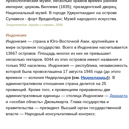
Археологический музей; несколько храмов времен ранней
империи; церковь Виллеме (1835); президентский дворец;
Национальный музей. В городе Уджунгпанданг на острове
Сулавеси - форт Вреденбурн; Музей народного искусства.
Энциклопедия: города и страны
.
2008
.
Индонезия
Индонезия — страна в Юго-Восточной Азии, крупнейшее в
мире островное государство. Всего в Индонезии насчитывается
13667 островов. Площадь многих из них не превышает
несколько гектаров. 6044 из этих островов имеют названия и
только 992 населены. Индонезия — республика, независимость
которой была провозглашена 17 августа 1945 года (до этого
времени — колония Нидерландов
(
см.
Нидерланды
)
). В
административном отношении страна делится на 25
провинций. Кроме того, к провинциям приравнены две
административные единицы — столица Индонезии —
Джакарта
и «особая область» Джокьякарта. Глава государства и
правительства — президент. Высший орган государственной
власти — Народный консультативный конгресс.