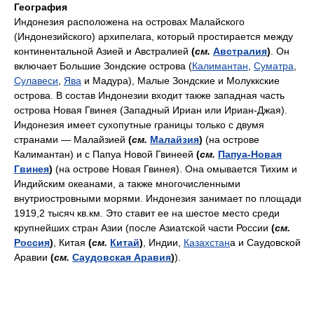
География
Индонезия расположена на островах Малайского
(Индонезийского) архипелага, который простирается между
континентальной Азией и Австралией
(
см.
Австралия
)
. Он
включает Большие Зондские острова (
Калимантан
,
Суматра
,
Сулавеси
,
Ява
и Мадура), Малые Зондские и Молуккские
острова. В состав Индонезии входит также западная часть
острова Новая Гвинея (Западный Ириан или Ириан-Джая).
Индонезия имеет сухопутные границы только с двумя
странами — Малайзией
(
см.
Малайзия
)
(на острове
Калимантан) и с Папуа Новой Гвинеей
(
см.
Папуа-Новая
Гвинея
)
(на острове Новая Гвинея). Она омывается Тихим и
Индийским океанами, а также многочисленными
внутриостровными морями. Индонезия занимает по площади
1919,2 тысяч кв.км. Это ставит ее на шестое место среди
крупнейших стран Азии (после Азиатской части России
(
см.
Россия
)
, Китая
(
см.
Китай
)
, Индии,
Казахстан
а и Саудовской
Аравии
(
см.
Саудовская Аравия
)
).