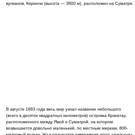
вулканов, Керинчи (высота — 3800 м), расположен на Суматре.
В августе 1883 года весь мир узнал название небольшого
(всего в десяток квадратных километров) островка Кракатау,
расположенного между Явой и Суматрой, на котором
возвышается довольно маленький, по местным меркам, 800-
метровый вулкан. Но в результате извержения этого «малыша»