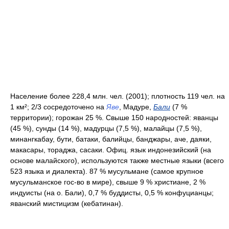
Население более 228,4 млн. чел. (2001); плотность 119 чел. на
1 км²; 2/3 сосредоточено на
Яве
, Мадуре,
Бали
(7 %
территории); горожан 25 %. Свыше 150 народностей: яванцы
(45 %), сунды (14 %), мадурцы (7,5 %), малайцы (7,5 %),
минангкабау, бути, батаки, балийцы, банджары, аче, даяки,
макасары, тораджа, сасаки. Офиц. язык индонезийский (на
основе малайского), используются также местные языки (всего
523 языка и диалекта). 87 % мусульмане (самое крупное
мусульманское гос-во в мире), свыше 9 % христиане, 2 %
индуисты (на о. Бали), 0,7 % буддисты, 0,5 % конфуцианцы;
яванский мистицизм (кебатинан).