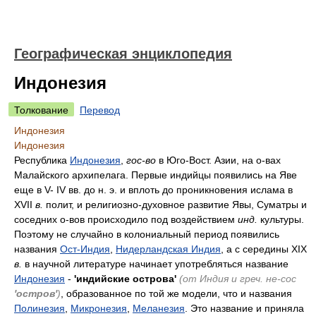
Географическая энциклопедия
Индонезия
Толкование
Перевод
Индонезия
Индонезия
Республика
Индонезия
,
гос-во
в Юго-Вост. Азии, на о-вах
Малайского архипелага. Первые индийцы появились на Яве
еще в V- IV вв. до н. э. и вплоть до проникновения ислама в
XVII
в.
полит, и религиозно-духовное развитие Явы, Суматры и
соседних о-вов происходило под воздействием
инд.
культуры.
Поэтому не случайно в колониальный период появились
названия
Ост-Индия
,
Нидерландская Индия
, а с середины XIX
в.
в научной литературе начинает употребляться название
Индонезия
-
'индийские острова'
(от Индия и греч. не-сос
'остров'
)
, образованное по той же модели, что и названия
Полинезия
,
Микронезия
,
Меланезия
. Это название и приняла