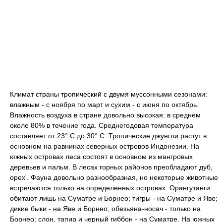
Климат страны тропический с двумя муссонными сезонами:
влажным - с ноября по март и сухим - с июня по октябрь.
Влажность воздуха в стране довольно высокая: в среднем
около 80% в течение года. Среднегодовая температура
составляет от 23° С до 30° С. Тропические джунгли растут в
основном на равнинах северных островов Индонезии. На
южных островах леса состоят в основном из мангровых
деревьев и пальм. В лесах горных районов преобладают дуб,
орех'. Фауна довольно разнообразная, но некоторые животные
встречаются только на определенных островах. Орангутанги
обитают лишь на Суматре и Борнео; тигры - на Суматре и Яве;
дикие быки - на Яве и Борнео; обезьяна-носач - только на
Борнео; слон, тапир и черный гиббон - на Суматре. На южных