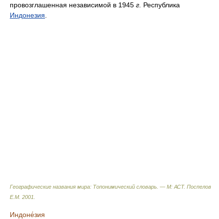
провозглашенная независимой в 1945
г.
Республика
Индонезия
.
Географические названия мира: Топонимический словарь. — М: АСТ
.
Поспелов
Е.М.
2001
.
Индоне́зия