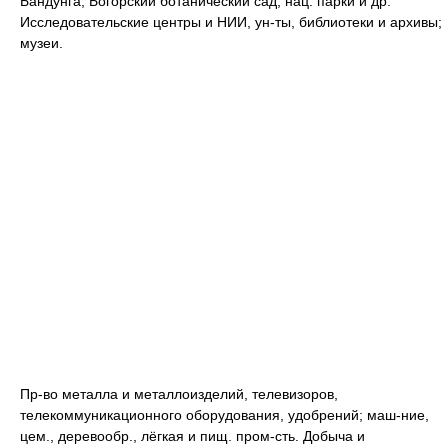
Бандунга, Богорский ботанический сад, нац. парки и др.
Исследовательские центры и НИИ, ун-ты, библиотеки и архивы;
музеи.
Пр-во металла и металлоизделий, телевизоров,
телекоммуникационного оборудования, удобрений; маш-ние,
цем., деревообр., лёгкая и пищ. пром-сть. Добыча и