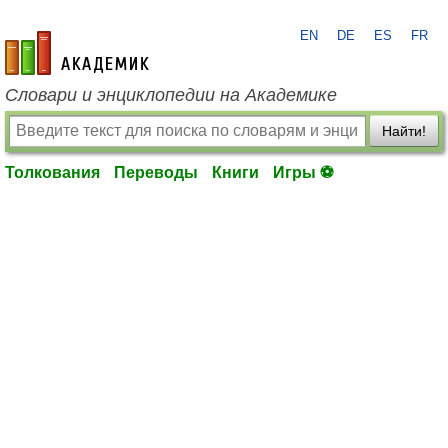
EN
DE
ES
FR
academic.ru
Словари и энциклопедии на Академике
Найти!
Толкования
Переводы
Книги
Игры ⚽