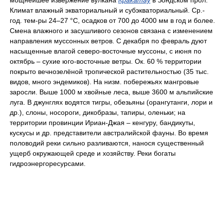
мощнейшее извержение вулкана
Кракатау
в Зондском прол.
Климат влажный экваториальный и субэкваториальный. Ср.-
год. тем-ры 24–27 °С, осадков от 700 до 4000 мм в год и более.
Смена влажного и засушливого сезонов связана с изменением
направления муссонных ветров. С декабря по февраль дуют
насыщенные влагой северо-восточные муссоны, с июня по
октябрь – сухие юго-восточные ветры. Ок. 60 % территории
покрыто вечнозелёной тропической растительностью (35 тыс.
видов, много эндемиков). На низм. побережьях мангровые
заросли. Выше 1000 м хвойные леса, выше 3600 м альпийские
луга. В джунглях водятся тигры, обезьяны (орангутанги, лори и
др.), слоны, носороги, дикобразы, тапиры, оленьки; на
территории провинции Ириан-Джая – кенгуру, бандикуты,
кускусы и др. представители австралийской фауны. Во время
половодий реки сильно разливаются, нанося существенный
ущерб окружающей среде и хозяйству. Реки богаты
гидроэнергоресурсами.