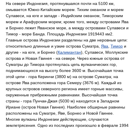
На севере Индонезия, протянувшаяся почти на 5100 км,
омывается Южно-Китайским морем. Тихим океаном и морем
Сулавеси, на юге и западе - Индийским океаном, Тиморским
морем и Арафурским морем; кроме того, между островами Ява
и Борнео лежит Яванское море, а между островами Сулавеси и
Тимор - море Банда. Площадь Индонезии 1919443 км2.
Главные острова Индонезии разделены на две неровные цепи:
относительно длинные и узкие острова Суматра,
Ява
,
Тимор
и
другие - на юге, и Борнео (
Калимантан
), Сулавеси, Моллукские
острова и Новая Гвинея - на севере. Через южные острова от
Суматры до Тимора протянулась цепь вулканических гор,
поднимающихся на высоту более 3600 м. Высочайшая точка
этой цепи - гора Керинчи (3800 м) на острове Суматра; на
острове Ява расположена гора Семеру (3676 м). Каждый из
крупных островов северного региона имеет горные массивы,
окруженные прибрежными равнинами. Высочайшая точка
страны - гора Пунчак-Джая (5030 м) находится в Западном
Ириане (остров Новая Гвинея). Наиболее обширные равнины
расположены на Суматре, Яве, Борнео и Новой Гвинее.
Многие вулканы Индонезии действующие, случаются
землетрясения. Одно из последних произошло в феврале 1994