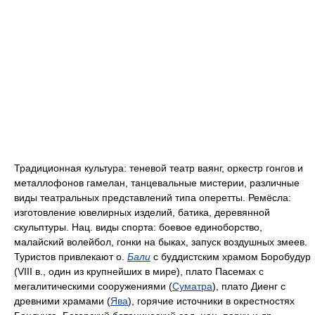
Традиционная культура: теневой театр ваянг, оркестр гонгов и
металлофонов гамелан, танцевальные мистерии, различные
виды театральных представлений типа оперетты. Ремёсла:
изготовление ювелирных изделий, батика, деревянной
скульптуры. Нац. виды спорта: боевое единоборство,
малайский волейбол, гонки на быках, запуск воздушных змеев.
Туристов привлекают о.
Бали
с буддистским храмом Боробудур
(VIII в., один из крупнейших в мире), плато Пасемах с
мегалитическими сооружениями (
Суматра
), плато Диенг с
древними храмами (
Ява
), горячие источники в окрестностях