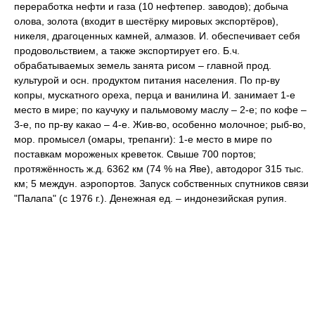
переработка нефти и газа (10 нефтепер. заводов); добыча
олова, золота (входит в шестёрку мировых экспортёров),
никеля, драгоценных камней, алмазов. И. обеспечивает себя
продовольствием, а также экспортирует его. Б.ч.
обрабатываемых земель занята рисом – главной прод.
культурой и осн. продуктом питания населения. По пр-ву
копры, мускатного ореха, перца и ванилина И. занимает 1-е
место в мире; по каучуку и пальмовому маслу – 2-е; по кофе –
3-е, по пр-ву какао – 4-е. Жив-во, особенно молочное; рыб-во,
мор. промысел (омары, трепанги): 1-е место в мире по
поставкам мороженых креветок. Свыше 700 портов;
протяжённость ж.д. 6362 км (74 % на Яве), автодорог 315 тыс.
км; 5 междун. аэропортов. Запуск собственных спутников связи
"Палапа" (с 1976 г.). Денежная ед. – индонезийская рупия.