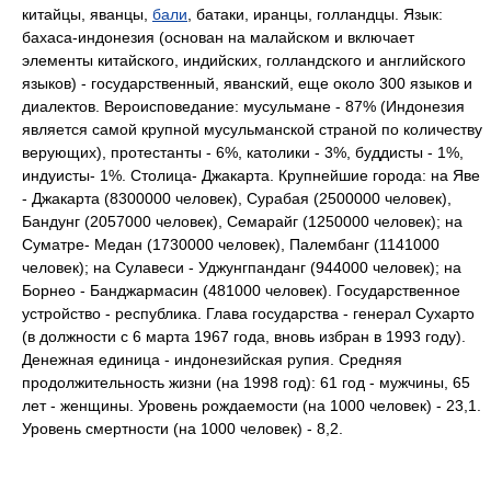
китайцы, яванцы,
бали
, батаки, иранцы, голландцы. Язык:
бахаса-индонезия (основан на малайском и включает
элементы китайского, индийских, голландского и английского
языков) - государственный, яванский, еще около 300 языков и
диалектов. Вероисповедание: мусульмане - 87% (Индонезия
является самой крупной мусульманской страной по количеству
верующих), протестанты - 6%, католики - 3%, буддисты - 1%,
индуисты- 1%. Столица- Джакарта. Крупнейшие города: на Яве
- Джакарта (8300000 человек), Сурабая (2500000 человек),
Бандунг (2057000 человек), Семарайг (1250000 человек); на
Суматре- Медан (1730000 человек), Палембанг (1141000
человек); на Сулавеси - Уджунгпанданг (944000 человек); на
Борнео - Банджармасин (481000 человек). Государственное
устройство - республика. Глава государства - генерал Сухарто
(в должности с 6 марта 1967 года, вновь избран в 1993 году).
Денежная единица - индонезийская рупия. Средняя
продолжительность жизни (на 1998 год): 61 год - мужчины, 65
лет - женщины. Уровень рождаемости (на 1000 человек) - 23,1.
Уровень смертности (на 1000 человек) - 8,2.