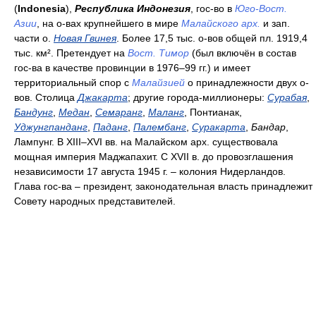
(
Indonesia
),
Республика Индонезия
, гос-во в
Юго-Вост.
Азии
, на о-вах крупнейшего в мире
Малайского арх.
и зап.
части о.
Новая Гвинея
. Более 17,5 тыс. о-вов общей пл. 1919,4
тыс. км². Претендует на
Вост. Тимор
(был включён в состав
гос-ва в качестве провинции в 1976–99 гг.) и имеет
территориальный спор с
Малайзией
о принадлежности двух о-
вов. Столица
Джакарта
; другие города-миллионеры:
Сурабая
,
Бандунг
,
Медан
,
Семаранг
,
Маланг
, Понтианак,
Уджунгпанданг
,
Паданг
,
Палембанг
,
Суракарта
,
Бандар
,
Лампунг. В XIII–XVI вв. на Малайском арх. существовала
мощная империя Маджапахит. С XVII в. до провозглашения
независимости 17 августа 1945 г. – колония Нидерландов.
Глава гос-ва – президент, законодательная власть принадлежит
Совету народных представителей.