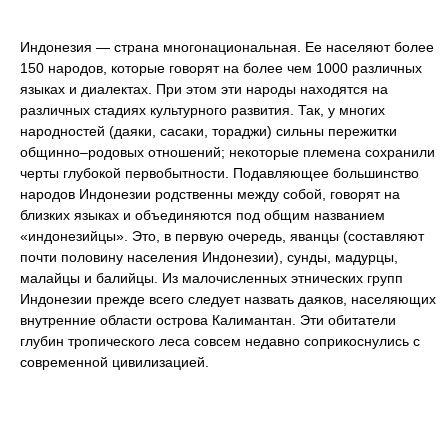
Индонезия — страна многонациональная. Ее населяют более
150 народов, которые говорят на более чем 1000 различных
языках и диалектах. При этом эти народы находятся на
различных стадиях культурного развития. Так, у многих
народностей (даяки, сасаки, тораджи) сильны пережитки
общинно–родовых отношений; некоторые племена сохранили
черты глубокой первобытности. Подавляющее большинство
народов Индонезии родственны между собой, говорят на
близких языках и объединяются под общим названием
«индонезийцы». Это, в первую очередь, яванцы (составляют
почти половину населения Индонезии), сунды, мадурцы,
малайцы и балийцы. Из малочисленных этнических групп
Индонезии прежде всего следует назвать даяков, населяющих
внутренние области острова Калимантан. Эти обитатели
глубин тропического леса совсем недавно соприкоснулись с
современной цивилизацией.