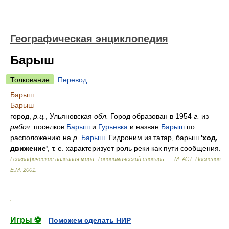
Географическая энциклопедия
Барыш
Толкование
Перевод
Барыш
Барыш
город,
р.ц.
, Ульяновская
обл.
Город образован в 1954
г.
из
рабоч.
поселков
Барыш
и
Гурьевка
и назван
Барыш
по
расположению на
р.
Барыш
. Гидроним из татар, барыш
'ход,
движение'
, т. е. характеризует роль реки как пути сообщения.
Географические названия мира: Топонимический словарь. — М: АСТ
.
Поспелов
Е.М.
2001
.
.
Игры ⚽
Поможем сделать НИР