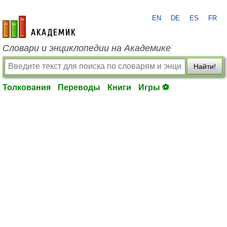
EN
DE
ES
FR
academic.ru
Словари и энциклопедии на Академике
Найти!
Толкования
Переводы
Книги
Игры ⚽