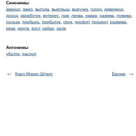
Синонимы
:
аванцо
,
ажио
,
выгода
,
выигрыш
,
выручка
,
город
,
дивиденд
,
доход
,
заработок
,
интерес
,
лаж
,
лихва
,
навар
,
нажива
,
пожива
,
польза
,
прибыль
,
прибыток
,
прок
,
профит
,
процент
,
разжива
,
река
,
рента
,
рост
,
хабар
,
хала
Антонимы
:
убыток
,
расход
Карл-Маркс-Штадт
Баскак