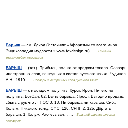
Барыш
— см. Доход (Источник: «Афоризмы со всего мира.
Энциклопедия мудрости.» www.foxdesign.ru) …
Сводная
энциклопедия афоризмов
БАРЫШ
— (тат.). Прибыль, польза от продажи товара. Словарь
иностранных слов, вошедших в состав русского языка. Чудинов
А.Н., 1910 …
Словарь иностранных слов русского языка
БАРЫШ
— с накладом получить. Курск. Ирон. Ничего не
получить. БотСан, 82. Взять барыша. Яросл. Выгодно продать,
сбыть с рук что л. ЯОС 3, 18. Ни барыша ни карыша. Сиб.,
Колым. Никакого толку. СФС, 126; СРНГ 2, 125. Дёргать
барыши. 1. Калуж. Расчёсывая… …
Большой словарь русских
поговорок