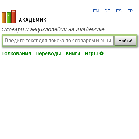
EN
DE
ES
FR
academic.ru
Словари и энциклопедии на Академике
Найти!
Толкования
Переводы
Книги
Игры ⚽