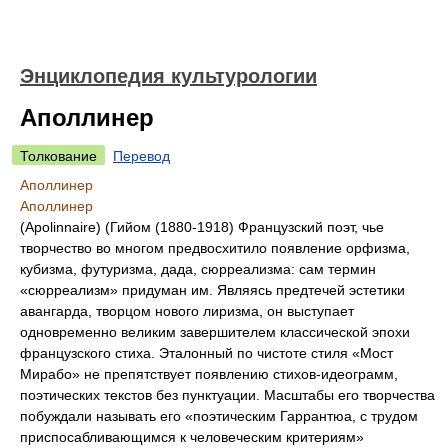
Энциклопедия культурологии
Аполлинер
Толкование
Перевод
Аполлинер
Аполлинер
(Apolinnaire) (Гийом (1880-1918) Французский поэт, чье
творчество во многом предвосхитило появление орфизма,
кубизма, футуризма, дада, сюрреализма: сам термин
«сюрреализм» придуман им. Являясь предтечей эстетики
авангарда, творцом нового лиризма, он выступает
одновременно великим завершителем классической эпохи
французского стиха. Эталонный по чистоте стиля «Мост
Мирабо» не препятствует появлению стихов-идеограмм,
поэтических текстов без пунктуации. Масштабы его творчества
побуждали называть его «поэтическим Гаррантюа, с трудом
приспосабливающимся к человеческим критериям»