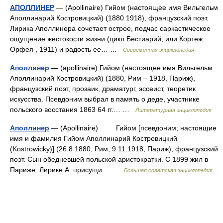
АПОЛЛИНЕР
— (Apollinaire) Гийом (настоящее имя Вильгельм
Аполлинарий Костровицкий) (1880 1918), французский поэт.
Лирика Аполлинера сочетает острое, подчас саркастическое
ощущение жестокости жизни (цикл Бестиарий, или Кортеж
Орфея , 1911) и радость ее… …
Современная энциклопедия
Аполлинер
— (apollinaire) Гийом (настоящее имя Вильгельм
Аполлинарий Костровицкий) (1880, Рим – 1918, Париж),
французский поэт, прозаик, драматург, эссеист, теоретик
искусства. Псевдоним выбрал в память о деде, участнике
польского восстания 1863 64 гг.… …
Литературная энциклопедия
Аполлинер
— (Apollinaire) Гийом [псевдоним; настоящие
имя и фамилия Гийом Аполлинарий Костровицкий
(Kostrowicky)] (26.8.1880, Рим, 9.11.1918, Париж), французский
поэт. Сын обедневшей польской аристократки. С 1899 жил в
Париже. Лирике А. присущи… …
Большая советская энциклопедия