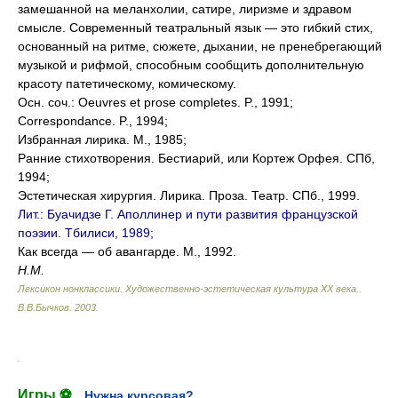
замешанной на меланхолии, сатире, лиризме и здравом
смысле. Современный театральный язык — это гибкий стих,
основанный на ритме, сюжете, дыхании, не пренебрегающий
музыкой и рифмой, способным сообщить дополнительную
красоту патетическому, комическому.
Осн. соч.: Oeuvres et prose completes. P., 1991;
Correspondance. P., 1994;
Избранная лирика. М., 1985;
Ранние стихотворения. Бестиарий, или Кортеж Орфея. СПб,
1994;
Эстетическая хирургия. Лирика. Проза. Театр. СПб., 1999.
Лит.: Буачидзе Г. Аполлинер и пути развития французской
поэзии. Тбилиси, 1989;
Как всегда — об авангарде. М., 1992.
Н.М.
Лексикон нонклассики. Художественно-эстетическая культура XX века.
.
В.В.Бычков
.
2003
.
.
Игры ⚽
Нужна курсовая?