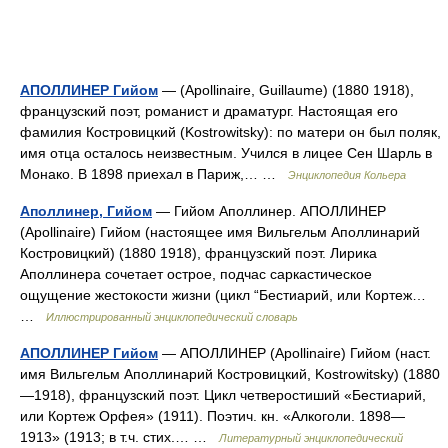
АПОЛЛИНЕР Гийом
— (Apollinaire, Guillaume) (1880 1918),
французский поэт, романист и драматург. Настоящая его
фамилия Костровицкий (Kostrowitsky): по матери он был поляк,
имя отца осталось неизвестным. Учился в лицее Сен Шарль в
Монако. В 1898 приехал в Париж,… …
Энциклопедия Кольера
Аполлинер, Гийом
— Гийом Аполлинер. АПОЛЛИНЕР
(Apollinaire) Гийом (настоящее имя Вильгельм Аполлинарий
Костровицкий) (1880 1918), французский поэт. Лирика
Аполлинера сочетает острое, подчас саркастическое
ощущение жестокости жизни (цикл “Бестиарий, или Кортеж…
…
Иллюстрированный энциклопедический словарь
АПОЛЛИНЕР Гийом
— АПОЛЛИНЕР (Apollinaire) Гийом (наст.
имя Вильгельм Аполлинарий Костровицкий, Kostrowitsky) (1880
—1918), французский поэт. Цикл четверостиший «Бестиарий,
или Кортеж Орфея» (1911). Поэтич. кн. «Алкоголи. 1898—
1913» (1913; в т.ч. стих.… …
Литературный энциклопедический