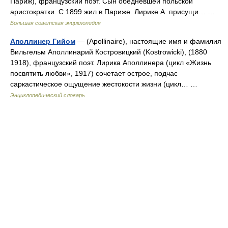
Париж), французский поэт. Сын обедневшей польской
аристократки. С 1899 жил в Париже. Лирике А. присущи… …
Большая советская энциклопедия
Аполлинер Гийом
— (Apollinaire), настоящие имя и фамилия
Вильгельм Аполлинарий Костровицкий (Kostrowicki), (1880
1918), французский поэт. Лирика Аполлинера (цикл «Жизнь
посвятить любви», 1917) сочетает острое, подчас
саркастическое ощущение жестокости жизни (цикл… …
Энциклопедический словарь