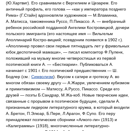
(Ю.Хартвиг). Его сравнивали с Вергилием и Цезарем. Его
античный профиль, его голова — «как у императора позднего
Рима» (Г.Стайн) вдохновляли художников — М.Вламинка,
А..Матисса, таможенника Руссо, П.Пикассо. А. — внебрачный
ребенок российской подданной Ангелики Костровицкой, дочери
польского эмигранта (его настоящее имя — Вильгельм
Аполлинарий Костро-вицкий; псевдоним появился в 1902 г.).
«Аполлинер провел свои первые пятнадцать лет у фривольных
юбок деспотичной мамаши», — писал композитор Ф.Пуленк,
положивший на музыку многие четверостишья из первой
поэтической книги А. — «Бестиарии». Публиковаться А.
начинает с 1901 г. Его поэтический предшественник — Ш.
Бодлер (см.:
Символизм
). Вкусом к сатире и гротеску А. во
многом обязан своему другу — А.Жарри, увлечением кубизмом
и примитивизмом — Матиссу, А.Руссо, Пикассо. Среди его
друзей — поэты Б.Сандрар, М.Жа-коб. Новые творческие идеи,
связанные с прорывом в поэтическое будущее, сделали А.
признанным лидером литературного кружка, в который входили
А..Бретон, П.Элюар, Б.Пере, Л.Арагон, Ф.Супо. Его перу
принадлежат поэтические сборники «Алкого-ли» (1913) и
«Калиграммы» (1918), многочисленные литературно-