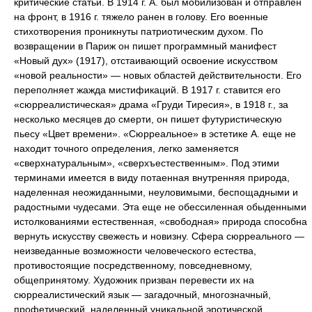
критические статьи. В 1914 г. А. был мобилизован и отправлен
на фронт, в 1916 г. тяжело ранен в голову. Его военные
стихотворения проникнуты патриотическим духом. По
возвращении в Париж он пишет программный манифест
«Новый дух» (1917), отстаивающий освоение искусством
«новой реальности» — новых областей действительности. Его
переполняет жажда мистификаций. В 1917 г. ставится его
«сюрреалистическая» драма «Груди Тиресия», в 1918 г., за
несколько месяцев до смерти, он пишет футуристическую
пьесу «Цвет времени». «Сюрреальное» в эстетике А. еще не
находит точного определения, легко заменяется
«сверхнатуральным», «сверхъестественным». Под этими
терминами имеется в виду потаенная внутренняя природа,
наделенная неожиданными, неуловимыми, беспощадными и
радостными чудесами. Эта еще не обессиленная обыденными
истолкованиями естественная, «свободная» природа способна
вернуть искусству свежесть и новизну. Сфера сюрреального —
неизведанные возможности человеческого естества,
противостоящие посредственному, повседневному,
общепринятому. Художник призван перевести их на
сюрреалистический язык — загадочный, многозначный,
профетический, наделенный уникальной эротической