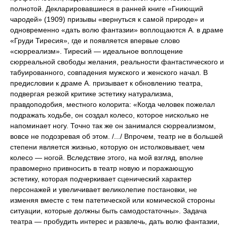
полнотой. Декларировавшиеся в ранней книге «Гниющий
чародей» (1909) призывы «вернуться к самой природе» и
одновременно «дать волю фантазии» воплощаются А. в драме
«Груди Тиресия», где и появляется впервые слово
«сюрреализм». Тиресий — идеальное воплощение
сюрреальной свободы желания, реальности фантастического и
табуированного, совпадения мужского и женского начал. В
предисловии к драме А. призывает к обновлению театра,
подвергая резкой критике эстетику натурализма,
правдоподобия, местного колорита: «Когда человек пожелал
подражать ходьбе, он создал колесо, которое нисколько не
напоминает ногу. Точно так же он занимался сюрреализмом,
вовсе не подозревая об этом. /.../ Впрочем, театр не в большей
степени является жизнью, которую он истолковывает, чем
колесо — ногой. Вследствие этого, на мой взгляд, вполне
правомерно привносить в театр новую и поражающую
эстетику, которая подчеркивает сценический характер
персонажей и увеличивает великолепие постановки, не
изменяя вместе с тем патетической или комической стороны
ситуации, которые должны быть самодостаточны». Задача
театра — пробудить интерес и развлечь, дать волю фантазии,