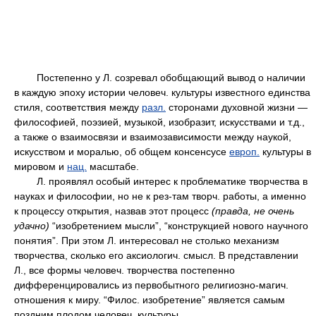
Постепенно у Л. созревал обобщающий вывод о наличии
в каждую эпоху истории человеч. культуры известного единства
стиля, соответствия между
разл.
сторонами духовной жизни —
философией, поэзией, музыкой, изобразит, искусствами и т.д.,
а также о взаимосвязи и взаимозависимости между наукой,
искусством и моралью, об общем консенсусе
европ.
культуры в
мировом и
нац.
масштабе.
Л. проявлял особый интерес к проблематике творчества в
науках и философии, но не к рез-там творч. работы, а именно
к процессу открытия, назвав этот процесс
(правда, не очень
удачно)
“изобретением мысли”, “конструкцией нового научного
понятия”. При этом Л. интересовал не столько механизм
творчества, сколько его аксиологич. смысл. В представлении
Л., все формы человеч. творчества постепенно
дифференцировались из первобытного религиозно-магич.
отношения к миру. “Филос. изобретение” является самым
поздним плодом человеч. культуры.