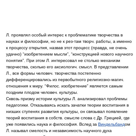
Л. проявлял особый интерес к проблематике творчества в
науках и философии, но не к рез-там творч. работы, а именно
к процессу открытия, назвав этот процесс (правда, не очень
удачно) “изобретением мысли”, “конструкцией нового научного
понятия”. При этом Л. интересовал не столько механизм
творчества, сколько его аксиологич. смысл. В представлении
Л., все формы человеч. творчества постепенно
дифференцировались из первобытного религиозно-магич.
отношения к миру. “Филос. изобретение” является самым
поздним плодом человеч. культуры.
Сквозь призму истории культуры Л. анализировал проблемы
педагогики. Отказываясь искать зачатки теории воспитания в
низших ступенях развития культуры, он связывал появление
теорий воспитания в собств. смысле слова с Др. Грецией, где
уже появились наука и философия. Вслед за
Виндельбанд
ом
Л. называл смелость и независимость научного духа