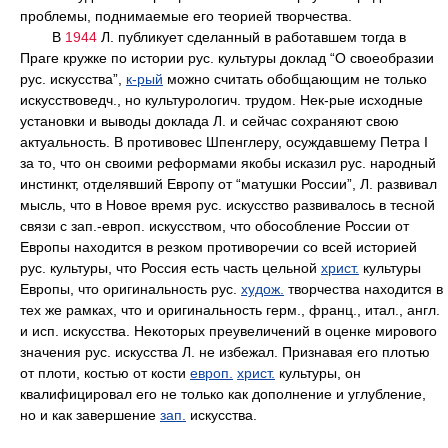
проблемы, поднимаемые его теорией творчества.
В
1944
Л. публикует сделанный в работавшем тогда в
Праге кружке по истории рус. культуры доклад “О своеобразии
рус. искусства”,
к-рый
можно считать обобщающим не только
искусствоведч., но культурологич. трудом. Нек-рые исходные
установки и выводы доклада Л. и сейчас сохраняют свою
актуальность. В противовес Шпенглеру, осуждавшему Петра I
за то, что он своими реформами якобы исказил рус. народный
инстинкт, отделявший Европу от “матушки России”, Л. развивал
мысль, что в Новое время рус. искусство развивалось в тесной
связи с зап.-европ. искусством, что обособление России от
Европы находится в резком противоречии со всей историей
рус. культуры, что Россия есть часть цельной
христ.
культуры
Европы, что оригинальность рус.
худож.
творчества находится в
тех же рамках, что и оригинальность герм., франц., итал., англ.
и исп. искусства. Некоторых преувеличений в оценке мирового
значения рус. искусства Л. не избежал. Признавая его плотью
от плоти, костью от кости
европ.
христ.
культуры, он
квалифицировал его не только как дополнение и углубление,
но и как завершение
зап.
искусства.