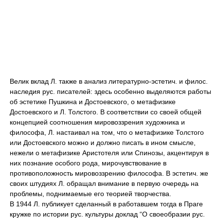
Велик вклад Л. также в анализ литературно-эстетич. и филос.
наследия рус. писателей: здесь особенно выделяются работы
об эстетике Пушкина и Достоевского, о метафизике
Достоевского и Л. Толстого. В соответствии со своей общей
концепцией соотношения мировоззрения художника и
философа, Л. настаивал на том, что о метафизике Толстого
или Достоевского можно и должно писать в ином смысле,
нежели о метафизике Аристотеля или Спинозы, акцентируя в
них познание особого рода, мирочувствование в
противоположность мировоззрению философа. В эстетич. же
своих штудиях Л. обращал внимание в первую очередь на
проблемы, поднимаемые его теорией творчества.
В 1944 Л. публикует сделанный в работавшем тогда в Праге
кружке по истории рус. культуры доклад “О своеобразии рус.