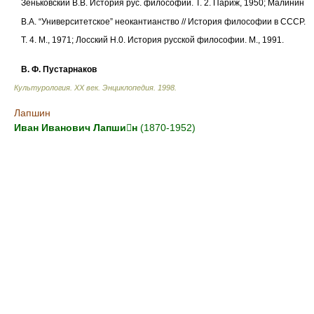
Зеньковский В.В. История рус. философии. Т. 2. Париж, 1950; Малинин
В.А. “Университетское” неокантианство // История философии в СССР.
Т. 4. М., 1971; Лосский Н.0. История русской философии. М., 1991.
В. Ф. Пустарнаков
Культурология. XX век. Энциклопедия
.
1998
.
Лапшин
Иван Иванович Лапшин
(1870-1952)