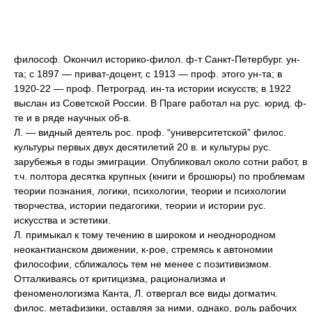
философ. Окончил историко-филол. ф-т Санкт-Петербург. ун-
та; с 1897 — приват-доцент, с 1913 — проф. этого ун-та; в
1920-22 — проф. Петроград. ин-та истории искусств; в 1922
выслан из Советской России. В Праге работал на рус. юрид. ф-
те и в ряде научных об-в.
Л. — видный деятель рос. проф. “университетской” филос.
культуры первых двух десятилетий 20 в. и культуры рус.
зарубежья в годы эмиграции. Опубликовал около сотни работ, в
т.ч. полтора десятка крупных (книги и брошюры) по проблемам
теории познания, логики, психологии, теории и психологии
творчества, истории педагогики, теории и истории рус.
искусства и эстетики.
Л. примыкал к тому течению в широком и неоднородном
неокантианском движении, к-рое, стремясь к автономии
философии, сближалось тем не менее с позитивизмом.
Отталкиваясь от критицизма, рационализма и
феноменологизма Канта, Л. отвергал все виды догматич.
филос. метафизики, оставляя за ними, однако, роль рабочих