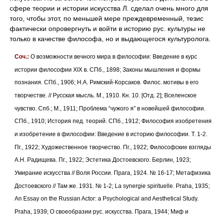
сфере теории и истории искусства Л. сделал очень много для
того, чтобы этот, по меньшей мере преждевременный, тезис
фактически опровергнуть и войти в историю рус. культуры не
только в качестве философа, но и выдающегося культуролога.
Соч.:
О возможности вечного мира в философии: Введение в курс
истории философии XIX в. СПб., 1898; Законы мышления и формы
познания. СПб., 1906; Н.А. Римский-Корсаков. Филос. мотивы в его
творчестве. // Русская мысль. М., 1910. Кн. 10. [Отд. 2]; Вселенское
чувство. Спб.; М., 1911; Проблема “чужого я” в новейшей философии.
СПб., 1910; История пед. теорий. СПб., 1912; Философия изобретения
и изобретение в философии: Введение в историю философии. Т. 1-2.
Пг., 1922; Художественное творчество. Пг., 1922; Философские взгляды
А.Н. Радищева. Пг., 1922; Эстетика Достоевского. Берлин, 1923;
Умирание искусства // Воля России. Прага, 1924. № 16-17; Метафизика
Достоевского // Там же. 1931. № 1-2; La synergie spirituelle. Praha, 1935;
An Essay on the Russian Actor: a Psychological and Aesthetical Study.
Praha, 1939; О своеобразии рус. искусства. Прага, 1944; Миф и