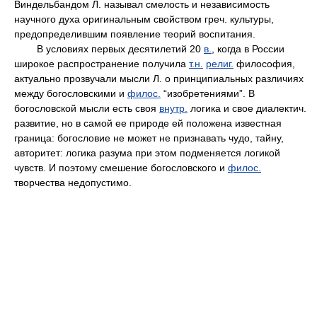
Виндельбандом Л. называл смелость и независимость
научного духа оригинальным свойством греч. культуры,
предопределившим появление теорий воспитания.
В условиях первых десятилетий 20
в.
, когда в России
широкое распространение получила
т.н.
религ.
философия,
актуально прозвучали мысли Л. о принципиальных различиях
между богословскими и
филос.
“изобретениями”. В
богословской мысли есть своя
внутр.
логика и свое диалектич.
развитие, но в самой ее природе ей положена известная
граница: богословие не может не признавать чудо, тайну,
авторитет: логика разума при этом подменяется логикой
чувств. И поэтому смешение богословского и
филос.
творчества недопустимо.