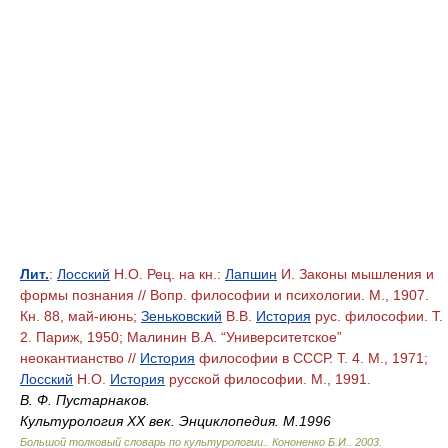
Лит.
:
Лосский
Н.О. Рец. на кн.:
Лапшин
И. Законы мышления и
формы познания // Вопр. философии и психологии. М., 1907.
Кн. 88, май-июнь;
Зеньковский
В.В.
История
рус. философии. Т.
2. Париж, 1950; Малинин В.А. “Университетское”
неокантианство //
История
философии в СССР. Т. 4. М., 1971;
Лосский
Н.О.
История
русской философии. М., 1991.
В. Ф. Пустарнаков.
Культурология ХХ век. Энциклопедия. М.1996
Большой толковый словарь по культурологии.
.
Кононенко Б.И.
.
2003
.