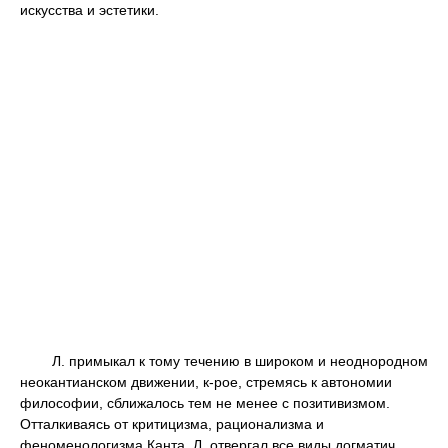
искусства и эстетики.
Л. примыкал к тому течению в широком и неоднородном
неокантианском движении, к-рое, стремясь к автономии
философии, сближалось тем не менее с позитивизмом.
Отталкиваясь от критицизма, рационализма и
феноменологизма Канта, Л. отвергал все виды догматич.