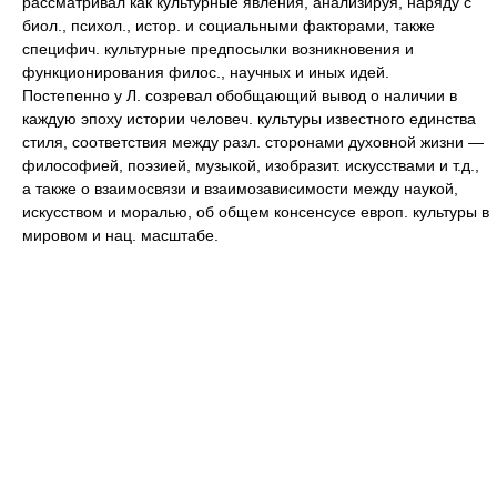
рассматривал как культурные явления, анализируя, наряду с
биол., психол., истор. и социальными факторами, также
специфич. культурные предпосылки возникновения и
функционирования филос., научных и иных идей.
Постепенно у Л. созревал обобщающий вывод о наличии в
каждую эпоху истории человеч. культуры известного единства
стиля, соответствия между разл. сторонами духовной жизни —
философией, поэзией, музыкой, изобразит. искусствами и т.д.,
а также о взаимосвязи и взаимозависимости между наукой,
искусством и моралью, об общем консенсусе европ. культуры в
мировом и нац. масштабе.