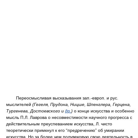
Переосмысливая высказывания зап.-европ. и рус.
мыслителей
(Гегеля, Прудона, Ницше, Шпенглера, Герцена,
Тургенева, Достоевского и
др.
)
о конце искусства и особенно
мысль П.Л. Лаврова о несовместимости научного прогресса с
действительным преуспеванием искусства, Л. чисто
теоретически примкнул к его “предречению” об умирании
искусства. Но за более чем полувековую свою деятельность в