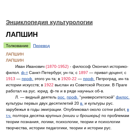
Энциклопедия культурологии
ЛАПШИН
Толкование
Перевод
ЛАПШИН
ЛАПШИН
Иван Иванович
(1870-1952)
- философ Окончил историко-
филол.
ф-т
Санкт-Петербург, ун-та; с
1897
— приват-доцент, с
1913
—
проф.
этого ун-та; в
1920-22
—
проф.
Петроград, ин-та
истории искусств; в
1922
выслан из Советской России. В Праге
работал на рус. юрид. ф-те и в ряде научных об-в.
Л. — видный деятель
рос.
проф.
“университетской”
филос.
культуры первых двух десятилетий 20
в.
и культуры рус.
зарубежья в годы эмиграции. Опубликовал около сотни работ,
в
т.ч.
полтора десятка крупных
(книги и брошюры)
по проблемам
теории познания, логики, психологии, теории и психологии
творчества, истории педагогики, теории и истории рус.