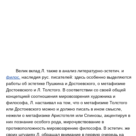
Велик вклад Л. также в анализ литературно-эстетич. и
филос.
наследия рус. писателей: здесь особенно выделяются
работы об эстетике Пушкина и Достоевского, о метафизике
Достоевского и Л. Толстого. В соответствии со своей общей
концепцией соотношения мировоззрения художника и
философа, Л. настаивал на том, что о метафизике Толстого
или Достоевского можно и должно писать в ином смысле,
нежели о метафизике Аристотеля или Спинозы, акцентируя в
них познание особого рода, мирочувствование в
противоположность мировоззрению философа. В эстетич. же
своих штудиях Л. обращал внимание в первую очередь на