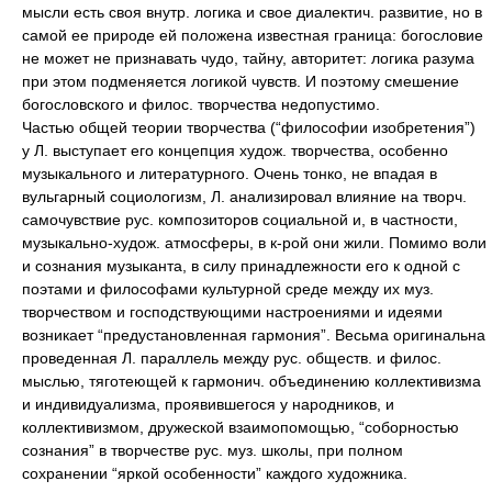
мысли есть своя внутр. логика и свое диалектич. развитие, но в
самой ее природе ей положена известная граница: богословие
не может не признавать чудо, тайну, авторитет: логика разума
при этом подменяется логикой чувств. И поэтому смешение
богословского и филос. творчества недопустимо.
Частью общей теории творчества (“философии изобретения”)
у Л. выступает его концепция худож. творчества, особенно
музыкального и литературного. Очень тонко, не впадая в
вульгарный социологизм, Л. анализировал влияние на творч.
самочувствие рус. композиторов социальной и, в частности,
музыкально-худож. атмосферы, в к-рой они жили. Помимо воли
и сознания музыканта, в силу принадлежности его к одной с
поэтами и философами культурной среде между их муз.
творчеством и господствующими настроениями и идеями
возникает “предустановленная гармония”. Весьма оригинальна
проведенная Л. параллель между рус. обществ. и филос.
мыслью, тяготеющей к гармонич. объединению коллективизма
и индивидуализма, проявившегося у народников, и
коллективизмом, дружеской взаимопомощью, “соборностью
сознания” в творчестве рус. муз. школы, при полном
сохранении “яркой особенности” каждого художника.