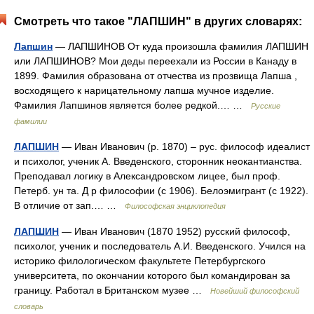
Смотреть что такое "ЛАПШИН" в других словарях:
Лапшин
— ЛАПШИНОВ От куда произошла фамилия ЛАПШИН
или ЛАПШИНОВ? Мои деды переехали из России в Канаду в
1899. Фамилия образована от отчества из прозвища Лапша ,
восходящего к нарицательному лапша мучное изделие.
Фамилия Лапшинов является более редкой.… …
Русские
фамилии
ЛАПШИН
— Иван Иванович (р. 1870) – рус. философ идеалист
и психолог, ученик А. Введенского, сторонник неокантианства.
Преподавал логику в Александровском лицее, был проф.
Петерб. ун та. Д р философии (с 1906). Белоэмигрант (с 1922).
В отличие от зап.… …
Философская энциклопедия
ЛАПШИН
— Иван Иванович (1870 1952) русский философ,
психолог, ученик и последователь А.И. Введенского. Учился на
историко филологическом факультете Петербургского
университета, по окончании которого был командирован за
границу. Работал в Британском музее …
Новейший философский
словарь