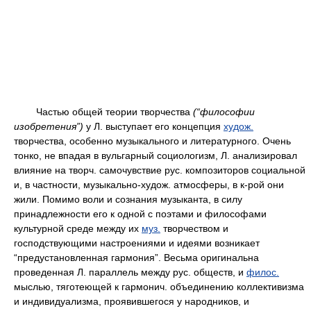
Частью общей теории творчества
(“философии
изобретения”)
у Л. выступает его концепция
худож.
творчества, особенно музыкального и литературного. Очень
тонко, не впадая в вульгарный социологизм, Л. анализировал
влияние на творч. самочувствие рус. композиторов социальной
и, в частности, музыкально-худож. атмосферы, в к-рой они
жили. Помимо воли и сознания музыканта, в силу
принадлежности его к одной с поэтами и философами
культурной среде между их
муз.
творчеством и
господствующими настроениями и идеями возникает
“предустановленная гармония”. Весьма оригинальна
проведенная Л. параллель между рус. обществ, и
филос.
мыслью, тяготеющей к гармонич. объединению коллективизма
и индивидуализма, проявившегося у народников, и