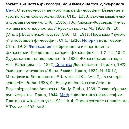
только в качестве философа, но и выдающегося культуролога.
Соч.
: О возможности вечного мира в философии: Введение в
курс истории философии XIX в. СПб., 1898; Законы мышления
и формы познания. СПб., 1906; Н.А. Римский-Корсаков. Филос.
мотивы в его творчестве. // Русская мысль. М., 1910. Кн. 10.
[Отд. 2]; Вселенское чувство. Спб.; М., 1911; Проблема “чужого
я” в новейшей философии. СПб., 1910;
История
пед. теорий.
СПб., 1912;
Философия
изобретения и изобретение в
философии: Введение в историю философии. Т. 1-2. Пг., 1922;
Художественное творчество. Пг., 1922; Философские взгляды
А.Н. Радищева. Пг., 1922;
Эстетика
Достоевского. Берлин, 1923;
Умирание искусства // Воля России. Прага, 1924. № 16-17;
Метафизика Достоевского // Там же. 1931. № 1-2; La synergie
spirituelle. Praha, 1935; An Essay on the Russian Actor: a
Psychological and Aesthetical Study. Praha, 1939; О своеобразии
рус. искусства. Прага, 1944;
Миф
и диалектика в философии
Платона // Филос. науки. 1991. № 4; Опровержение солипсизма
// Там же. 1992. № 3.