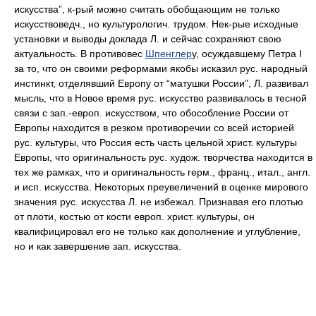
искусства”, к-рый можно считать обобщающим не только
искусствоведч., но культурологич. трудом. Нек-рые исходные
установки и выводы доклада Л. и сейчас сохраняют свою
актуальность. В противовес
Шпенглер
у, осуждавшему Петра I
за то, что он своими реформами якобы исказил рус. народный
инстинкт, отделявший Европу от “матушки России”, Л. развивал
мысль, что в Новое время рус. искусство развивалось в тесной
связи с зап.-европ. искусством, что обособление России от
Европы находится в резком противоречии со всей историей
рус. культуры, что Россия есть часть цельной христ. культуры
Европы, что оригинальность рус. худож. творчества находится в
тех же рамках, что и оригинальность герм., франц., итал., англ.
и исп. искусства. Некоторых преувеличений в оценке мирового
значения рус. искусства Л. не избежал. Признавая его плотью
от плоти, костью от кости европ. христ. культуры, он
квалифицировал его не только как дополнение и углубление,
но и как завершение зап. искусства.