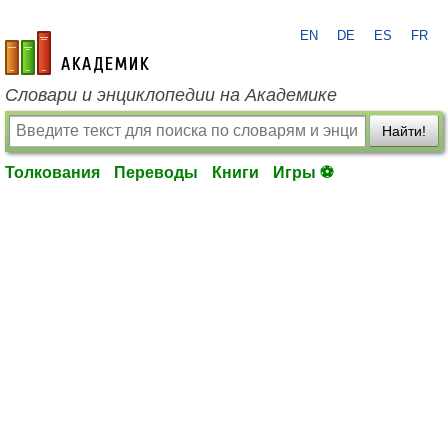
EN
DE
ES
FR
academic.ru
Словари и энциклопедии на Академике
Найти!
Толкования
Переводы
Книги
Игры ⚽