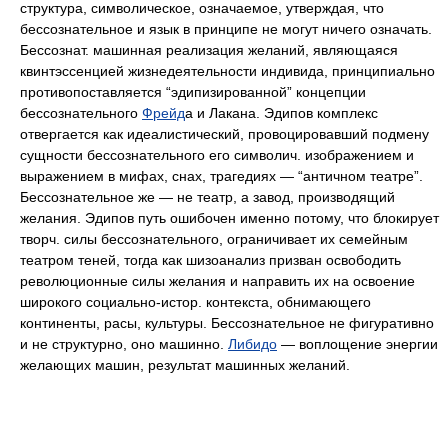
структура, символическое, означаемое, утверждая, что
бессознательное и язык в принципе не могут ничего означать.
Бессознат. машинная реализация желаний, являющаяся
квинтэссенцией жизнедеятельности индивида, принципиально
противопоставляется “эдипизированной” концепции
бессознательного
Фрейд
а и Лакана. Эдипов комплекс
отвергается как идеалистический, провоцировавший подмену
сущности бессознательного его символич. изображением и
выражением в мифах, снах, трагедиях — “античном театре”.
Бессознательное же — не театр, а завод, производящий
желания. Эдипов путь ошибочен именно потому, что блокирует
творч. силы бессознательного, ограничивает их семейным
театром теней, тогда как шизоанализ призван освободить
революционные силы желания и направить их на освоение
широкого социально-истор. контекста, обнимающего
континенты, расы, культуры. Бессознательное не фигуративно
и не структурно, оно машинно.
Либидо
— воплощение энергии
желающих машин, результат машинных желаний.