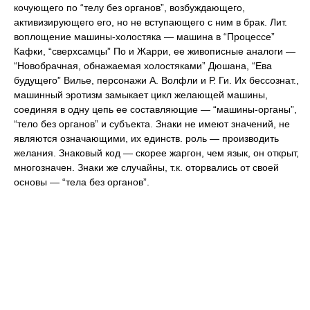
кочующего по “телу без органов”, возбуждающего,
активизирующего его, но не вступающего с ним в брак. Лит.
воплощение машины-холостяка — машина в “Процессе”
Кафки, “сверхсамцы” По и Жарри, ее живописные аналоги —
“Новобрачная, обнажаемая холостяками” Дюшана, “Ева
будущего” Вилье, персонажи А. Волфли и Р. Ги. Их бессознат.,
машинный эротизм замыкает цикл желающей машины,
соединяя в одну цепь ее составляющие — “машины-органы”,
“тело без органов” и субъекта. Знаки не имеют значений, не
являются означающими, их единств. роль — производить
желания. Знаковый код — скорее жаргон, чем язык, он открыт,
многозначен. Знаки же случайны, т.к. оторвались от своей
основы — “тела без органов”.