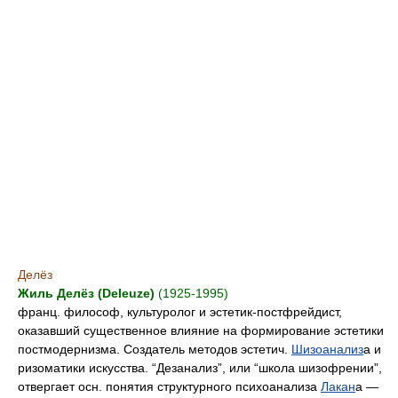
Делёз
Жиль Делёз (Deleuze)
(1925-1995)
франц. философ, культуролог и эстетик-постфрейдист,
оказавший существенное влияние на формирование эстетики
постмодернизма. Создатель методов эстетич.
Шизоанализ
а и
ризоматики искусства. “Дезанализ”, или “школа шизофрении”,
отвергает осн. понятия структурного психоанализа
Лакан
а —