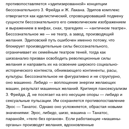
противопоставляется «эдипизированной» концепции
бессознательного 3. Фрейда и Ж. Лакана. Эдипов комплекс
отвергается как иделистический, спровоцировавший подмену
сущности бессознательного его символическим изображением
и выражением в мифах, снах, трагедиях — «античном театре».
Бессознательное же — не театр, а завод, производящий
желания. Эдиповский путь ошибочен именно потому, что
блокирует производительные силы бессознательного,
ограничивает их семейным театром теней, тогда как
шизоанализ призван освободить революционные силы
желания и направить их на освоение широкого социально-
исторического контекста, обнимающего континенты, расы,
культуры. Бессознательное не фигуративно и не структурно,
оно машинно. Либидо — воплощение энергии желающих
машин, результат машинных желаний. Критикуя пансексуализм
3. Фрейда, Д. не посягает на его несущие опоры — либидо и
сексуальные пульсации. Им сохраняется противопоставление
Эрос — Танатос. Однако оно усложняется, обрастая новыми
значениями: Эрос, либидо, шизо, машина — Танатос,
паранойя, «тело без органов». Если работающие «машины-
органы» производят желания, вдохновленные