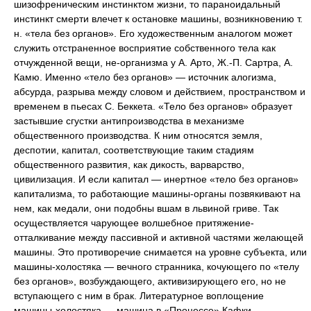
шизофреническим инстинктом жизни, то параноидальный
инстинкт смерти влечет к остановке машины, возникновению т.
н. «тела без органов». Его художественным аналогом может
служить отстраненное восприятие собственного тела как
отчужденной вещи, не-организма у А. Арто, Ж.-П. Сартра, А.
Камю. Именно «тело без органов» — источник алогизма,
абсурда, разрыва между словом и действием, пространством и
временем в пьесах С. Беккета. «Тело без органов» образует
застывшие сгустки антипроизводства в механизме
общественного производства. К ним относятся земля,
деспотии, капитал, соответствующие таким стадиям
общественного развития, как дикость, варварство,
цивилизация. И если капитал — инертное «тело без органов»
капитализма, то работающие машины-органы позвякивают на
нем, как медали, они подобны вшам в львиной гриве. Так
осуществляется чарующее волшебное притяжение-
отталкивание между пассивной и активной частями желающей
машины. Это противоречие снимается на уровне субъекта, или
машины-холостяка — вечного странника, кочующего по «телу
без органов», возбуждающего, активизирующего его, но не
вступающего с ним в брак. Литературное воплощение
машины-холостяка — машина в «Процессе» Кафки,