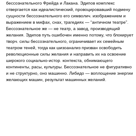
бессознательного Фрейда и Лакана. Эдипов комплекс
отвергается как идеалистический, провоцировавший подмену
сущности бессознательного его символич. изображением и
выражением в мифах, снах, трагедиях — “античном театре”.
Бессознательное же — не театр, а завод, производящий
желания. Эдипов путь ошибочен именно потому, что блокирует
творч. силы бессознательного, ограничивает их семейным
театром теней, тогда как шизоанализ призван освободить
революционные силы желания и направить их на освоение
широкого социально-истор. контекста, обнимающего
континенты, расы, культуры. Бессознательное не фигуративно
и не структурно, оно машинно. Либидо — воплощение энергии
желающих машин, результат машинных желаний.