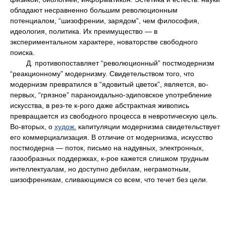
обладают несравненно большим революционным
потенциалом, “шизофрении, зарядом”, чем философия,
идеология, политика. Их преимущество — в
экспериментальном характере, новаторстве свободного
поиска.
Д. противопоставляет “революционный” постмодернизм
“реакционному” модернизму. Свидетельством того, что
модернизм превратился в “ядовитый цветок”, является, во-
первых, “грязное” параноидально-эдиповское употребление
искусства, в рез-те к-рого даже абстрактная живопись
превращается из свободного процесса в невротическую цель.
Во-вторых, о
худож.
капитуляции модернизма свидетельствует
его коммерциализация. В отличие от модернизма, искусство
постмодерна — поток, письмо на надувных, электронных,
газообразных поддержках, к-рое кажется слишком трудным
интеллектуалам, но доступно дебилам, неграмотным,
шизофреникам, сливающимся со всем, что течет без цели.