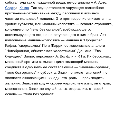
собств. тела как отчужденной вещи, не-организма у А. Арто,
Сартр
а,
Камю
. Так осуществляется чарующее волшебное
притяжение-отталкивание между пассивной и активной
частями желающей машины. Это противоречие снимается на
уровне субъекта, или машины-холостяка — вечного странника,
кочующего по “телу без органов”, возбуждающего,
активизирующего его, но не вступающего с ним в брак. Лит.
воплощение машины-холостяка — машина в “Процессе”
Кафки, “сверхсамцы” По и Жарри, ее живописные аналоги —
“Новобрачная, обнажаемая холостяками” Дюшана, “Ева
будущего” Вилье, персонажи А. Волфли и Р. Ги. Их бессознат.,
машинный эротизм замыкает цикл желающей машины,
соединяя в одну цепь ее составляющие — “машины-органы”,
“тело без органов” и субъекта. Знаки не имеют значений, не
являются означающими, их единств. роль — производить
желания. Знаковый код — скорее жаргон, чем язык, он открыт,
многозначен. Знаки же случайны, т.к. оторвались от своей
основы — “тела без органов”.