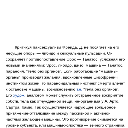
Критикуя пансексуализм Фрейда, Д. не посягает на его
несущие опоры — либидо и сексуальные пульсации. Он
сохраняет противопоставление Эрос — Танатос, усложняя его
новыми значениями: Эрос, либидо, шизо, машина — Танатос,
паранойя, “тело без органов”. Если работающие “машины-
органы” производят желания, вдохновленные шизофренич.
инстинктом жизни, то параноидальный инстинкт смерти влечет
к остановке машины, возникновению
т.н.
“тела без органов”.
Его
худож.
аналогом может служить отстраненное восприятие
собств. тела как отчужденной вещи, не-организма у А. Арто,
Сартра, Камю. Так осуществляется чарующее волшебное
притяжение-отталкивание между пассивной и активной
частями желающей машины. Это противоречие снимается на
уровне субъекта, или машины-холостяка — вечного странника,