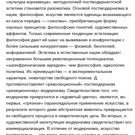
«культура корневища», методологией постмодернистской
эстетики становится ризоматика. Основой постмодернизма в
науке, философии, искустве являются единицы возникающего
из хаоса порядка — «хаосмы», приобретающие форму
научных принципов, философских понятий, художественных
аффектов. Только современные тенденции эстетизации
философии дают ей шанс на выживание в конфронтации с
более сильными конкурентами — физикой, биологией,
информатикой. Эстетика и естественные науки обладают
несравненно большим революционным потенциалом,
«шизофреническим зарядом», чем философия, идеология,
политика. Их преимущество — в экспериментальном
характере, новаторстве свободного поиска. Д.
противопоставляет «революционный» постмодернизм
«реакционному» модернизму. Свидетельством того, что
модернизм превратился в «ядовитый цветок», является, во-
первых, «грязное» параноидальное применение искусства, в
результате которого даже абстрактная живопись превращается
из свободного процесса в невротическую цель. Во-вторых, о
художественной капитуляции модернизма свидетельствует его
коммерциализация. В отличие от модернизма, искусство
постмодерна — это поток, письмо на надувных, электронных,