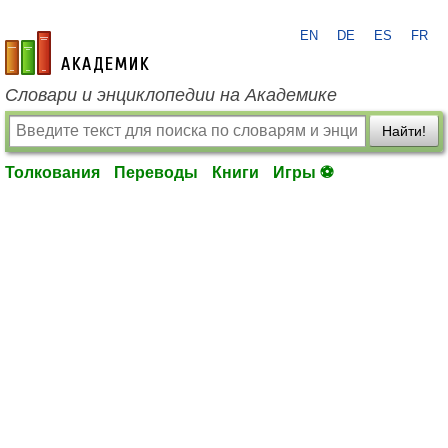
EN
DE
ES
FR
academic.ru
Словари и энциклопедии на Академике
Найти!
Толкования
Переводы
Книги
Игры ⚽