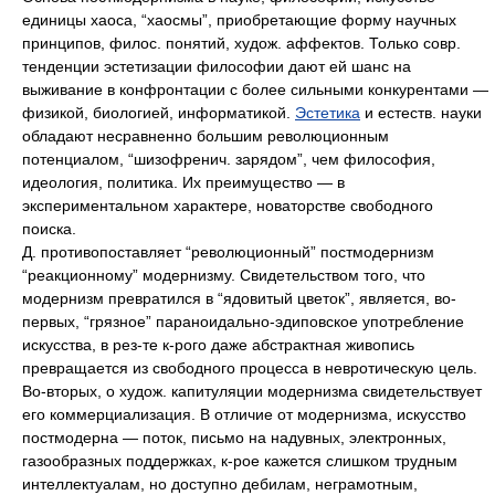
единицы хаоса, “хаосмы”, приобретающие форму научных
принципов, филос. понятий, худож. аффектов. Только совр.
тенденции эстетизации философии дают ей шанс на
выживание в конфронтации с более сильными конкурентами —
физикой, биологией, информатикой.
Эстетика
и естеств. науки
обладают несравненно большим революционным
потенциалом, “шизофренич. зарядом”, чем философия,
идеология, политика. Их преимущество — в
экспериментальном характере, новаторстве свободного
поиска.
Д. противопоставляет “революционный” постмодернизм
“реакционному” модернизму. Свидетельством того, что
модернизм превратился в “ядовитый цветок”, является, во-
первых, “грязное” параноидально-эдиповское употребление
искусства, в рез-те к-рого даже абстрактная живопись
превращается из свободного процесса в невротическую цель.
Во-вторых, о худож. капитуляции модернизма свидетельствует
его коммерциализация. В отличие от модернизма, искусство
постмодерна — поток, письмо на надувных, электронных,
газообразных поддержках, к-рое кажется слишком трудным
интеллектуалам, но доступно дебилам, неграмотным,