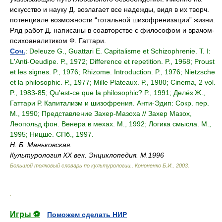
искусство и науку Д. возлагает все надежды, видя в их творч.
потенциале возможности “тотальной шизофренизации” жизни.
Ряд работ Д. написаны в соавторстве с философом и врачом-
психоаналитиком Ф. Гаттари.
Соч.
: Deleuze G., Guattari E. Capitalisme et Schizophrenie. Т. I:
L'Anti-Oeudipe. P., 1972; Difference et repetition. P., 1968; Proust
et les signes. P., 1976; Rhizome. Introduction. P., 1976; Nietzsche
et la philosophic. P., 1977; Mille Plateaux. P., 1980; Cinema, 2 vol.
P., 1983-85; Qu'est-ce que la philosophic? P., 1991; Делёз Ж.,
Гаттари Р. Капитализм и шизофрения. Анти-Эдип: Сокр. пер.
М., 1990; Представление Захер-Мазоха // Захер Мазох,
Леопольд фон. Венера в мехах. М., 1992; Логика смысла. М.,
1995; Ницше. СПб., 1997.
Н. Б. Маньковская.
Культурология ХХ век. Энциклопедия. М.1996
Большой толковый словарь по культурологии.
.
Кононенко Б.И.
.
2003
.
.
Игры ⚽
Поможем сделать НИР