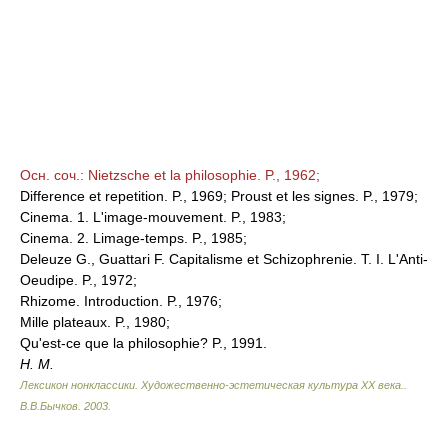
Осн. соч.: Nietzsche et la philosophie. P., 1962;
Difference et repetition. P., 1969; Proust et les signes. P., 1979;
Cinema. 1. L'image-mouvement. P., 1983;
Cinema. 2. Limage-temps. P., 1985;
Deleuze G., Guattari F. Capitalisme et Schizophrenie. T. I. L'Anti-
Oeudipe. P., 1972;
Rhizome. Introduction. P., 1976;
Mille plateaux. P., 1980;
Qu'est-ce que la philosophie? P., 1991.
H. M.
Лексикон нонклассики. Художественно-эстетическая культура XX века.
.
В.В.Бычков
.
2003
.