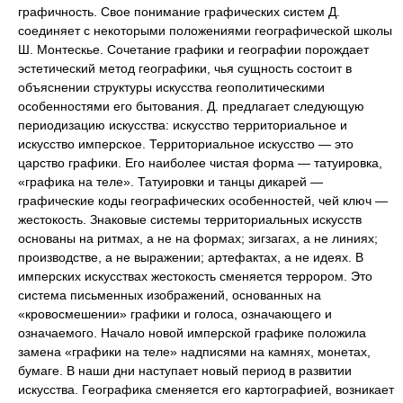
графичность. Свое понимание графических систем Д.
соединяет с некоторыми положениями географической школы
Ш. Монтескье. Сочетание графики и географии порождает
эстетический метод географики, чья сущность состоит в
объяснении структуры искусства геополитическими
особенностями его бытования. Д. предлагает следующую
периодизацию искусства: искусство территориальное и
искусство имперское. Территориальное искусство — это
царство графики. Его наиболее чистая форма — татуировка,
«графика на теле». Татуировки и танцы дикарей —
графические коды географических особенностей, чей ключ —
жестокость. Знаковые системы территориальных искусств
основаны на ритмах, а не на формах; зигзагах, а не линиях;
производстве, а не выражении; артефактах, а не идеях. В
имперских искусствах жестокость сменяется террором. Это
система письменных изображений, основанных на
«кровосмешении» графики и голоса, означающего и
означаемого. Начало новой имперской графике положила
замена «графики на теле» надписями на камнях, монетах,
бумаге. В наши дни наступает новый период в развитии
искусства. Географика сменяется его картографией, возникает