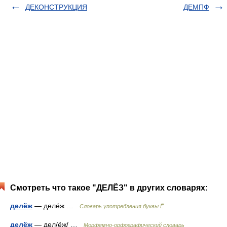
ДЕКОНСТРУКЦИЯ
ДЕМПФ
Смотреть что такое "ДЕЛЁЗ" в других словарях:
делёж
— делёж …
Словарь употребления буквы Ё
делёж
— дел/ёж/ …
Морфемно-орфографический словарь