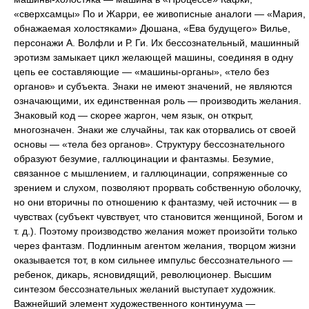
«сверхсамцы» По и Жарри, ее живописные аналоги — «Мария,
обнажаемая холостяками» Дюшана, «Ева будущего» Вилье,
персонажи А. Волфли и Р. Ги. Их бессознательный, машинный
эротизм замыкает цикл желающей машины, соединяя в одну
цепь ее составляющие — «машины-органы», «тело без
органов» и субъекта. Знаки не имеют значений, не являются
означающими, их единственная роль — производить желания.
Знаковый код — скорее жаргон, чем язык, он открыт,
многозначен. Знаки же случайны, так как оторвались от своей
основы — «тела без органов». Структуру бессознательного
образуют безумие, галлюцинации и фантазмы. Безумие,
связанное с мышлением, и галлюцинации, сопряженные со
зрением и слухом, позволяют прорвать собственную оболочку,
но они вторичны по отношению к фантазму, чей источник — в
чувствах (субъект чувствует, что становится женщиной, Богом и
т. д.). Поэтому производство желания может произойти только
через фантазм. Подлинным агентом желания, творцом жизни
оказывается тот, в ком сильнее импульс бессознательного —
ребенок, дикарь, ясновидящий, революционер. Высшим
синтезом бессознательных желаний выступает художник.
Важнейший элемент художественного континуума —