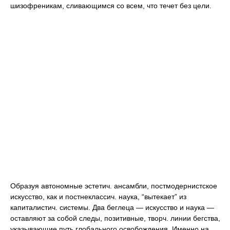
шизофреникам, сливающимся со всем, что течет без цели.
Образуя автономные эстетич. ансамбли, постмодернистское
искусство, как и постнеклассич. наука, “вытекает” из
капиталистич. системы. Два беглеца — искусство и наука —
оставляют за собой следы, позитивные, творч. линии бегства,
указывающие путь глобального освобождения. Именно на