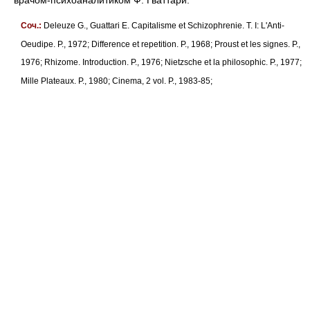
врачом-психоаналитиком Ф. Гваттари.
Соч.:
Deleuze G., Guattari E. Capitalisme et Schizophrenie. Т. I: L'Anti-
Oeudipe. P., 1972; Difference et repetition. P., 1968; Proust et les signes. P.,
1976; Rhizome. Introduction. P., 1976; Nietzsche et la philosophic. P., 1977;
Mille Plateaux. P., 1980; Cinema, 2 vol. P., 1983-85;