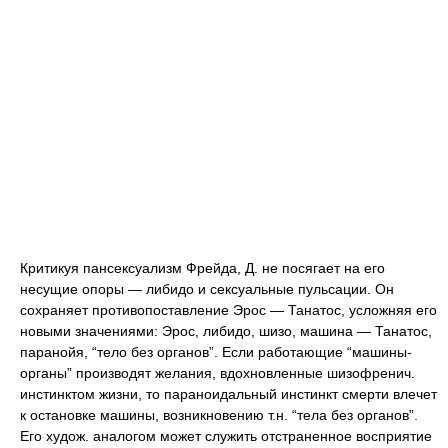
Критикуя пансексуализм Фрейда, Д. не посягает на его
несущие опоры — либидо и сексуальные пульсации. Он
сохраняет противопоставление Эрос — Танатос, усложняя его
новыми значениями: Эрос, либидо, шизо, машина — Танатос,
паранойя, “тело без органов”. Если работающие “машины-
органы” производят желания, вдохновленные шизофренич.
инстинктом жизни, то параноидальный инстинкт смерти влечет
к остановке машины, возникновению т.н. “тела без органов”.
Его худож. аналогом может служить отстраненное восприятие