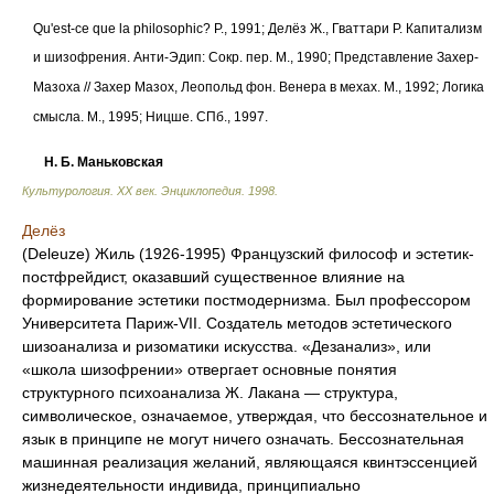
Qu'est-ce que la philosophic? P., 1991; Делёз Ж., Гваттари Р. Капитализм
и шизофрения. Анти-Эдип: Сокр. пер. М., 1990; Представление Захер-
Мазоха // Захер Мазох, Леопольд фон. Венера в мехах. М., 1992; Логика
смысла. М., 1995; Ницше. СПб., 1997.
Н. Б. Маньковская
Культурология. XX век. Энциклопедия
.
1998
.
Делёз
(Deleuze) Жиль (1926-1995) Французский философ и эстетик-
постфрейдист, оказавший существенное влияние на
формирование эстетики постмодернизма. Был профессором
Университета Париж-VII. Создатель методов эстетического
шизоанализа и ризоматики искусства. «Дезанализ», или
«школа шизофрении» отвергает основные понятия
структурного психоанализа Ж. Лакана — структура,
символическое, означаемое, утверждая, что бессознательное и
язык в принципе не могут ничего означать. Бессознательная
машинная реализация желаний, являющаяся квинтэссенцией
жизнедеятельности индивида, принципиально