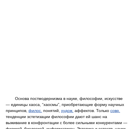
Основа постмодернизма в науке, философии, искусстве
— единицы хаоса, “хаосмы”, приобретающие форму научных
принципов,
филос.
понятий,
худож.
аффектов. Только
совр.
тенденции эстетизации философии дают ей шанс на
выживание в конфронтации с более сильными конкурентами —
физикой, биологией, информатикон. Эстетика и естеств. науки