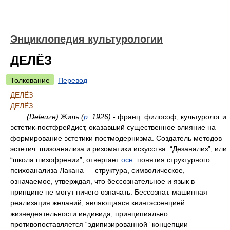
Энциклопедия культурологии
ДЕЛЁЗ
Толкование
Перевод
ДЕЛЁЗ
ДЕЛЁЗ
(Deleuze)
Жиль
(
р.
1926)
- франц. философ, культуролог и
эстетик-постфрейдист, оказавший существенное влияние на
формирование эстетики постмодернизма. Создатель методов
эстетич. шизоанализа и ризоматики искусства. “Дезанализ”, или
“школа шизофрении”, отвергает
осн.
понятия структурного
психоанализа Лакана — структура, символическое,
означаемое, утверждая, что бессознательное и язык в
принципе не могут ничего означать. Бессознат. машинная
реализация желаний, являющаяся квинтэссенцией
жизнедеятельности индивида, принципиально
противопоставляется “эдипизированной” концепции