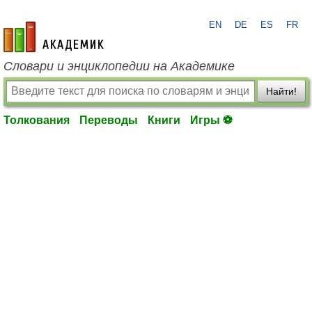
EN
DE
ES
FR
academic.ru
Словари и энциклопедии на Академике
Найти!
Толкования
Переводы
Книги
Игры ⚽