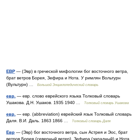
ЕВР
— (Эвр) в греческой мифологии бог восточного ветра,
брат ветров Борея, Зефира и Нота. У римлян Вольтурн
(Вультурн) …
Большой Энциклопедический словарь
евр.
— евр. слово еврейского языка Толковый словарь
Ушакова. Д.Н. Ушаков. 1935 1940 …
Толковый словарь Ушакова
евр.
— евр. (abbreviation) еврейский язык Толковый словарь
Даля. В.И. Даль. 1863 1866 …
Толковый словарь Даля
Евр
— (Эвр) бог восточного ветра, сын Астрея и Эос, брат
ветров Борея (северный ветер), Зефира (западный) и Нота