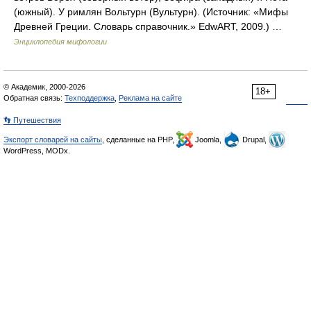
(южный). У римлян Вольтурн (Вультурн). (Источник: «Мифы
Древней Греции. Словарь справочник.» EdwART, 2009.) …
Энциклопедия мифологии
© Академик, 2000-2026
18+
Обратная связь:
Техподдержка
,
Реклама на сайте
👣 Путешествия
Экспорт словарей на сайты
, сделанные на PHP,
Joomla,
Drupal,
WordPress, MODx.