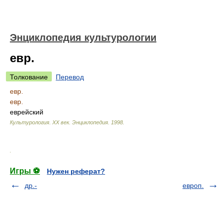
Энциклопедия культурологии
евр.
Толкование
Перевод
евр.
евр.
еврейский
Культурология. XX век. Энциклопедия
.
1998
.
.
Игры ⚽
Нужен реферат?
др.-
европ.