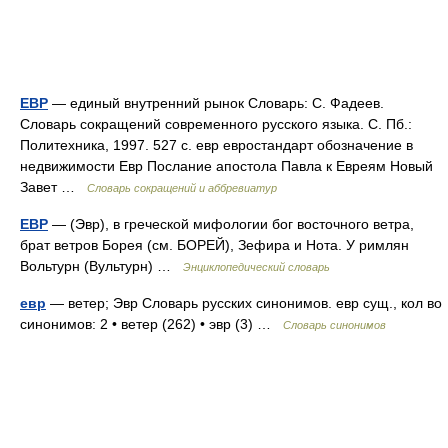
ЕВР
— единый внутренний рынок Словарь: С. Фадеев.
Словарь сокращений современного русского языка. С. Пб.:
Политехника, 1997. 527 с. евр евростандарт обозначение в
недвижимости Евр Послание апостола Павла к Евреям Новый
Завет …
Словарь сокращений и аббревиатур
ЕВР
— (Эвр), в греческой мифологии бог восточного ветра,
брат ветров Борея (см. БОРЕЙ), Зефира и Нота. У римлян
Вольтурн (Вультурн) …
Энциклопедический словарь
евр
— ветер; Эвр Словарь русских синонимов. евр сущ., кол во
синонимов: 2 • ветер (262) • эвр (3) …
Словарь синонимов