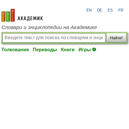
EN
DE
ES
FR
academic.ru
Словари и энциклопедии на Академике
Найти!
Толкования
Переводы
Книги
Игры ⚽