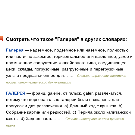
Смотреть что такое "Галерея" в других словарях:
Галерея
— надземное, подземное или наземное, полностью
или частично закрытое, горизонтальное или наклонное, узкое и
протяженное сооружение конвейерного типа, соединяющее
цехи, склады, погрузочные, разгрузочные и перегрузочные
узлы и предназначенное для… …
Словарь-справочник терминов
нормативно-технической документации
ГАЛЕРЕЯ
— франц. galerie, от гальск. galer, развлекаться,
потому что первоначально галереи были назначены для
прогулок и для развлечения. а) Длинный ход с крышею. b)
Собрание картин или редкостей. с) Перила около капитанской
каюты. d) Задняя часть… …
Словарь иностранных слов русского
языка