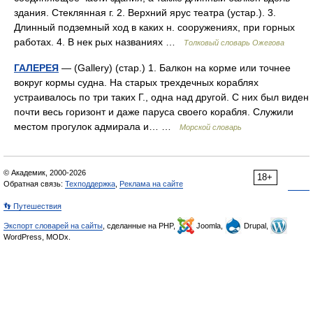
здания. Стеклянная г. 2. Верхний ярус театра (устар.). 3.
Длинный подземный ход в каких н. сооружениях, при горных
работах. 4. В нек рых названиях …
Толковый словарь Ожегова
ГАЛЕРЕЯ
— (Gallery) (стар.) 1. Балкон на корме или точнее
вокруг кормы судна. На старых трехдечных кораблях
устраивалось по три таких Г., одна над другой. С них был виден
почти весь горизонт и даже паруса своего корабля. Служили
местом прогулок адмирала и… …
Морской словарь
© Академик, 2000-2026
18+
Обратная связь:
Техподдержка
,
Реклама на сайте
👣 Путешествия
Экспорт словарей на сайты
, сделанные на PHP,
Joomla,
Drupal,
WordPress, MODx.