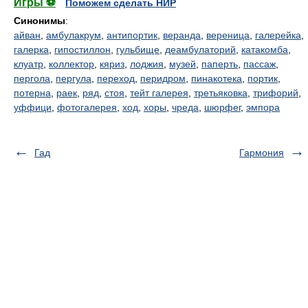
Игры ⚽
Поможем сделать НИР
Синонимы
:
айван
,
амбулакрум
,
антипортик
,
веранда
,
вереница
,
галерейка
,
галерка
,
гипостиллон
,
гульбище
,
деамбулаторий
,
катакомба
,
клуатр
,
коллектор
,
кяриз
,
лоджия
,
музей
,
паперть
,
пассаж
,
пергола
,
пергула
,
переход
,
перидром
,
пинакотека
,
портик
,
потерна
,
раек
,
ряд
,
стоя
,
тейт галерея
,
третьяковка
,
трифорий
,
уффици
,
фотогалерея
,
ход
,
хоры
,
чреда
,
шюрфег
,
эмпора
Гад
Гармония