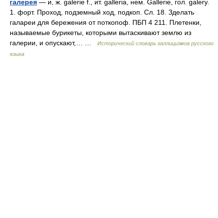
галерея
— и, ж. galerie f., ит. galleria, нем. Gallerie, гол. galery.
1. форт. Проход, подземный ход, подкоп. Сл. 18. Зделать
галареи для бережения от поткопоф. ПБП 4 211. Плетенки,
называемые бурикеты, которыми вытаскивают землю из
галерии, и опускают,… …
Исторический словарь галлицизмов русского
языка