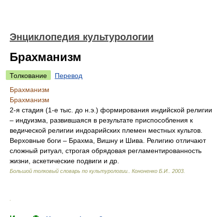
Энциклопедия культурологии
Брахманизм
Толкование
Перевод
Брахманизм
Брахманизм
2-я стадия (1-е тыс. до н.э.) формирования индийской религии
– индуизма, развившаяся в результате приспособления к
ведической религии индоарийских племен местных культов.
Верховные боги – Брахма, Вишну и Шива. Религию отличают
сложный ритуал, строгая обрядовая регламентированность
жизни, аскетические подвиги и др.
Большой толковый словарь по культурологии.
.
Кононенко Б.И.
.
2003
.
.