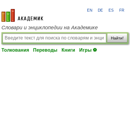
EN
DE
ES
FR
academic.ru
Словари и энциклопедии на Академике
Найти!
Толкования
Переводы
Книги
Игры ⚽