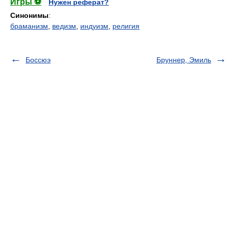
Игры ⚽
Нужен реферат?
Синонимы
:
браманизм
,
ведизм
,
индуизм
,
религия
Боссюэ
Бруннер, Эмиль