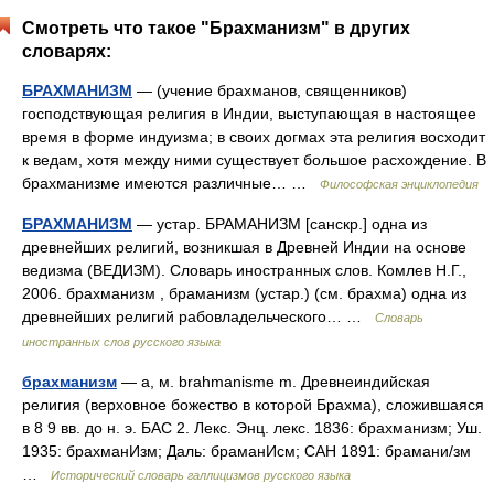
Смотреть что такое "Брахманизм" в других
словарях:
БРАХМАНИЗМ
— (учение брахманов, священников)
господствующая религия в Индии, выступающая в настоящее
время в форме индуизма; в своих догмах эта религия восходит
к ведам, хотя между ними существует большое расхождение. В
брахманизме имеются различные… …
Философская энциклопедия
БРАХМАНИЗМ
— устар. БРАМАНИЗМ [санскр.] одна из
древнейших религий, возникшая в Древней Индии на основе
ведизма (ВЕДИЗМ). Словарь иностранных слов. Комлев Н.Г.,
2006. брахманизм , браманизм (устар.) (см. брахма) одна из
древнейших религий рабовладельческого… …
Словарь
иностранных слов русского языка
брахманизм
— а, м. brahmanisme m. Древнеиндийская
религия (верховное божество в которой Брахма), сложившаяся
в 8 9 вв. до н. э. БАС 2. Лекс. Энц. лекс. 1836: брахманизм; Уш.
1935: брахманИзм; Даль: браманИсм; САН 1891: брамани/зм
…
Исторический словарь галлицизмов русского языка