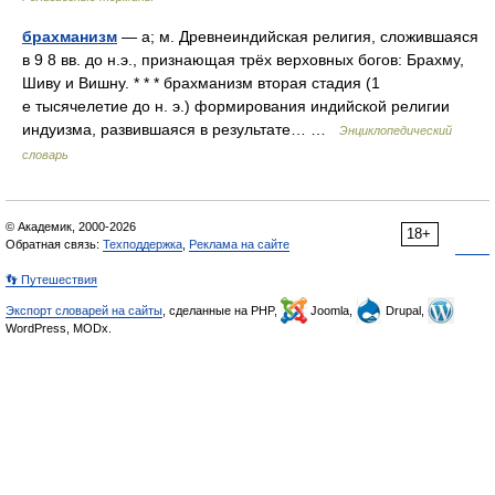
брахманизм
— а; м. Древнеиндийская религия, сложившаяся
в 9 8 вв. до н.э., признающая трёх верховных богов: Брахму,
Шиву и Вишну. * * * брахманизм вторая стадия (1
е тысячелетие до н. э.) формирования индийской религии
индуизма, развившаяся в результате… …
Энциклопедический
словарь
© Академик, 2000-2026
18+
Обратная связь:
Техподдержка
,
Реклама на сайте
👣 Путешествия
Экспорт словарей на сайты
, сделанные на PHP,
Joomla,
Drupal,
WordPress, MODx.