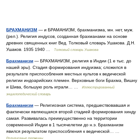
БРАХМАНИЗМ
— и БРАМАНИЗМ, брахманизма, мн. нет, муж.
(рел.). Религия индусов, созданная брахманами на основе
древних священных книг Вед. Толковый словарь Ушакова. Д.Н.
Ушаков. 1935 1940 …
Толковый словарь Ушакова
Брахманизм
— БРАХМАНИЗМ, религия в Индии (1 е тыс. до
нашей эры). Стадия формирования индуизма; сложился в
результате приспособления местных культов к ведической
религии индоарийских племен. Верховные боги Брахма, Вишну
и Шива, большую роль играли… …
Иллюстрированный
энциклопедический словарь
Брахманизм
— Религиозная система, предшествовавшая и
фактически являющаяся второй стадией формирования хинду
самая. Развивалась преимущественно на территории
современной Индии в 1 тысячелетии до н.э. Брахманизм
явился результатом приспособления к ведической… …
Религиозные термины