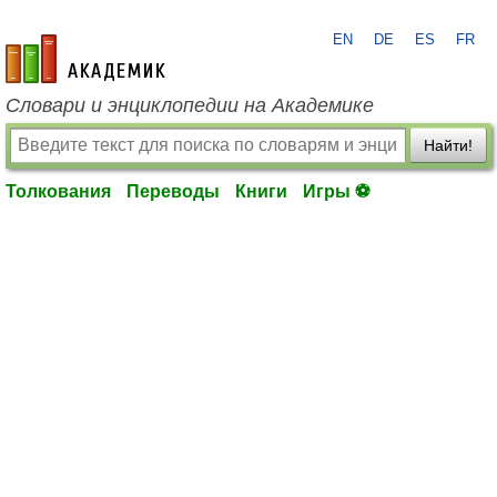
EN
DE
ES
FR
academic.ru
Словари и энциклопедии на Академике
Найти!
Толкования
Переводы
Книги
Игры ⚽