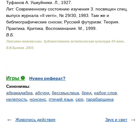
Туфанов А. Ушкуйники. Л., 1927.
Лит: Современному состоянию изучения 3. посвящен спец.
выпуск журнала «Il verri», № 29/30, 1983. Там же и
библиографические сноски; Русский футуризм: Теория.
Практика. Критика. Воспоминания. М., 1999.
В.Б.
Лексикон нонклассики. Художественно-эстетическая культура XX века.
.
В.В.Бычков
.
2003
.
.
Игры ⚽
Нужен реферат?
Синонимы
:
абракадабра
,
абсурд
,
бессмыслица
,
бред
,
набор слов
,
нелепость
,
нонсенс
,
птичий язык
,
сюр
,
тарабарщина
Живопись действия
Звук и свет