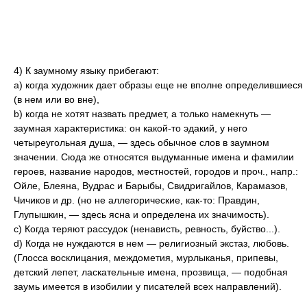
4) К заумному языку прибегают:
а) когда художник дает образы еще не вполне определившиеся
(в нем или во вне),
b) когда не хотят назвать предмет, а только намекнуть —
заумная характеристика: он какой-то эдакий, у него
четыреугольная душа, — здесь обычное слов в заумном
значении. Сюда же относятся выдуманные имена и фамилии
героев, название народов, местностей, городов и проч., напр.:
Ойле, Блеяна, Вудрас и Барыбы, Свидригайлов, Карамазов,
Чичиков и др. (но не аллегорические, как-то: Правдин,
Глупышкин, — здесь ясна и определена их значимость).
c) Когда теряют рассудок (ненависть, ревность, буйство...).
d) Когда не нуждаются в нем — религиозный экстаз, любовь.
(Глосса восклицания, междометия, мурлыканья, припевы,
детский лепет, ласкательные имена, прозвища, — подобная
заумь имеется в изобилии у писателей всех направлений).