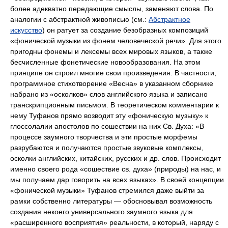
более адекватно передающие смыслы, заменяют слова. По
аналогии с абстрактной живописью (см.:
Абстрактное
искусство
) он ратует за создание безобразных композиций
«фонической музыки из фонем человеческой речи». Для этого
пригодны фонемы и лексемы всех мировых языков, а также
бесчисленные фонетические новообразования. На этом
принципе он строил многие свои произведения. В частности,
программное стихотворение «Весна» в указанном сборнике
набрано из «осколков» слов английского языка и записано
транскрипционным письмом. В теоретическом комментарии к
нему Туфанов прямо возводит эту «фоническую музыку» к
глоссолалии апостолов по сошествии на них Св. Духа: «В
процессе заумного творчества и эти простые морфемы
разрубаются и получаются простые звуковые комплексы,
осколки английских, китайских, русских и др. слов. Происходит
именно своего рода «сошествие св. духа» (природы) на нас, и
мы получаем дар говорить на всех языках». В своей концепции
«фонической музыки» Туфанов стремился даже выйти за
рамки собственно литературы — обосновывал возможность
создания некоего универсального заумного языка для
«расширенного восприятия» реальности, в который, наряду с