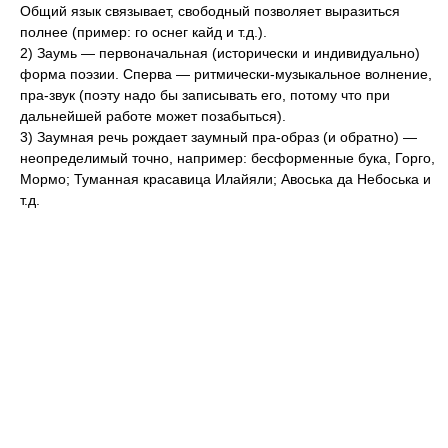
Общий язык связывает, свободный позволяет выразиться
полнее (пример: го оснег кайд и т.д.).
2) Заумь — первоначальная (исторически и индивидуально)
форма поэзии. Сперва — ритмически-музыкальное волнение,
пра-звук (поэту надо бы записывать его, потому что при
дальнейшей работе может позабыться).
3) Заумная речь рождает заумный пра-образ (и обратно) —
неопределимый точно, например: бесформенные бука, Горго,
Мормо; Туманная красавица Илайяли; Авоська да Небоська и
т.д.