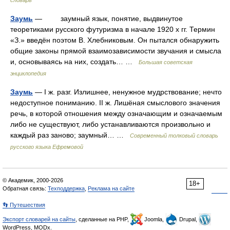
словарь
Заумь
— заумный язык, понятие, выдвинутое
теоретиками русского футуризма в начале 1920 х гг. Термин
«З.» введён поэтом В. Хлебниковым. Он пытался обнаружить
общие законы прямой взаимозависимости звучания и смысла
и, основываясь на них, создать… …
Большая советская
энциклопедия
Заумь
— I ж. разг. Излишнее, ненужное мудрствование; нечто
недоступное пониманию. II ж. Лишёная смыслового значения
речь, в которой отношения между означающим и означаемым
либо не существуют, либо устанавливаются произвольно и
каждый раз заново; заумный… …
Современный толковый словарь
русского языка Ефремовой
© Академик, 2000-2026
18+
Обратная связь:
Техподдержка
,
Реклама на сайте
👣 Путешествия
Экспорт словарей на сайты
, сделанные на PHP,
Joomla,
Drupal,
WordPress, MODx.