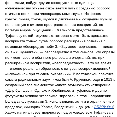
фонемами, войдут другие конструктивные единицы:
«Человечеству отныне открывается путь к созданию особого
птичьего пения при членораздельных звуках. Из фонем,
красок, линий, тонов, шумов и движений мы создадим музыку,
непонятную в смысле пространственных восприятий, но
богатую миром ощущений». Реальность представлялась
Туфанову некой текучестью, которая может быть адекватно
воспринята только путем особого расширения сознания с
помощью «беспредметной» 3. «Заумное творчество, — писал
он в «Ушкуйниках», — беспредметно в том смысле, что образы
не имеют своего обычного рельефа и очертаний, но, при
расширенном восприятии, «беспредметность» в то же время
— вполне реальная образность с натуры, воспроизведенной
«искаженно» при текучем очертании». В поэтической практике
самым радикальным заумником был А. Крученых, еще в 1913 г.
создавший свое знаменитое «чисто заумное» стихотворение
«Дыр бул щыл». Однако и Хлебников, и Туфанов, и другие
футуристы активно экспериментировали в этом направлении.
Вслед за футуристами 3. использовали, хотя и в ограниченных
пределах, «чинари» Хармс, Введенский и др. (см.:
ОБЭРИУты
).
Хармс начинал свое творчество под руководством Туфанова в