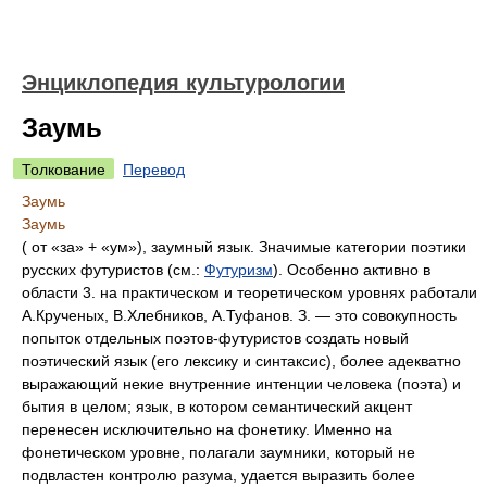
Энциклопедия культурологии
Заумь
Толкование
Перевод
Заумь
Заумь
( от «за» + «ум»), заумный язык. Значимые категории поэтики
русских футуристов (см.:
Футуризм
). Особенно активно в
области 3. на практическом и теоретическом уровнях работали
А.Крученых, В.Хлебников, А.Туфанов. З. — это совокупность
попыток отдельных поэтов-футуристов создать новый
поэтический язык (его лексику и синтаксис), более адекватно
выражающий некие внутренние интенции человека (поэта) и
бытия в целом; язык, в котором семантический акцент
перенесен исключительно на фонетику. Именно на
фонетическом уровне, полагали заумники, который не
подвластен контролю разума, удается выразить более