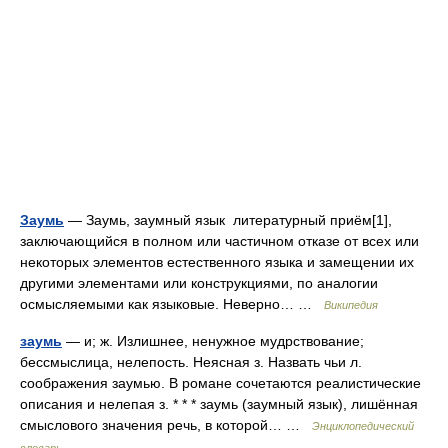
Заумь
— Заумь, заумный язык литературный приём[1],
заключающийся в полном или частичном отказе от всех или
некоторых элементов естественного языка и замещении их
другими элементами или конструкциями, по аналогии
осмысляемыми как языковые. Неверно… …
Википедия
заумь
— и; ж. Излишнее, ненужное мудрствование;
бессмыслица, нелепость. Неясная з. Назвать чьи л.
соображения заумью. В романе сочетаются реалистические
описания и нелепая з. * * * заумь (заумный язык), лишённая
смыслового значения речь, в которой… …
Энциклопедический