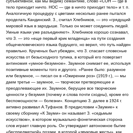
субъективной, как мы видим) семантике, слово «СОН — где в
тело приходит ничто. НОС — где в ничто приходит тело» и т. п.
Аналогичную процедуру с цветами несколько ранее пытался
проделать Кандинский. 3., считал Хлебников, — это «грядущий
мировой язык в зародыше. Только он может соединить людей.
Умные языки уже разъединяют». Хлебников хорошо сознавал,
что 3. — это «еще первый крик младенца» на пути создания
общечеловеческого языка будущего, но верил, что путь найден
правильно. Крученых был убежден, что 3. спасает словесные
искусства от безысходного тупика, в который его повергает
антиномия «умное-безумное». Заумное снимает ее, используя
позитивные моменты того и другого. «Ранее было: разумное
или безумное, — писал он в «Ожирении роз» (1919 г.), — мы
даем третье — заумное, — творчески претворяющее и
преодолевающее их. Заумное, берущее все творческие
ценности у безумия (почему и слова почти сходны), кроме его
беспомощности — болезни». Концепцию 3. далее в 1924 г.
активно развивал А.Туфанов. В предисловии «Заумие» к
своему сборнику «К Зауми» он называет З. «седьмым
искусством», в котором музыкально-фонетическая сторона
слов играет главную роль. Он утверждает автономное бытие
«беспредметной» поэзии, в которой «звуковые жесты», как