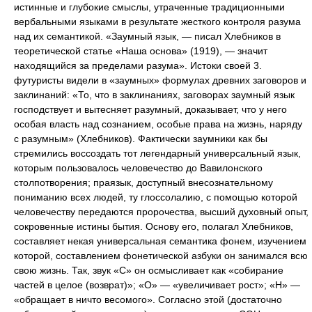
истинные и глубокие смыслы, утраченные традиционными
вербальными языками в результате жесткого контроля разума
над их семантикой. «Заумный язык, — писал Хлебников в
теоретической статье «Наша основа» (1919), — значит
находящийся за пределами разума». Истоки своей 3.
футуристы видели в «заумных» формулах древних заговоров и
заклинаний: «То, что в заклинаниях, заговорах заумный язык
господствует и вытесняет разумный, доказывает, что у него
особая власть над сознанием, особые права на жизнь, наряду
с разумным» (Хлебников). Фактически заумники как бы
стремились воссоздать тот легендарный универсальный язык,
которым пользовалось человечество до Вавилонского
столпотворения; праязык, доступный внесознательному
пониманию всех людей, ту глоссолалию, с помощью которой
человечеству передаются пророчества, высший духовный опыт,
сокровенные истины бытия. Основу его, полагал Хлебников,
составляет некая универсальная семантика фонем, изучением
которой, составлением фонетической азбуки он занимался всю
свою жизнь. Так, звук «С» он осмысливает как «собирание
частей в целое (возврат)»; «О» — «увеличивает рост»; «Н» —
«обращает в ничто весомого». Согласно этой (достаточно