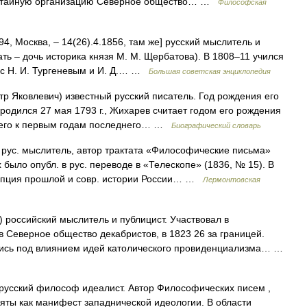
л в тайную организацию Северное общество… …
Философская
94, Москва, ‒ 14(26).4.1856, там же] русский мыслитель и
ать ‒ дочь историка князя М. М. Щербатова). В 1808‒11 учился
я с Н. И. Тургеневым и И. Д.… …
Большая советская энциклопедия
р Яковлевич) известный русский писатель. Год рождения его
. родился 27 мая 1793 г., Жихарев считает годом его рождения
т его к первым годам последнего… …
Биографический словарь
 рус. мыслитель, автор трактата «Философические письма»
х было опубл. в рус. переводе в «Телескопе» (1836, № 15). В
цепция прошлой и совр. истории России… …
Лермонтовская
 российский мыслитель и публицист. Участвовал в
в Северное общество декабристов, в 1823 26 за границей.
ись под влиянием идей католического провиденциализма… …
русский философ идеалист. Автор Философических писем ,
яты как манифест западнической идеологии. В области