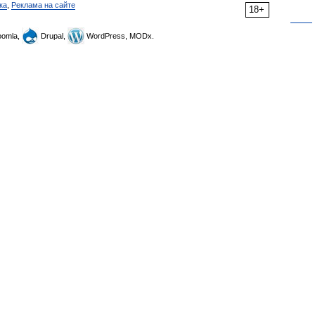
ка
,
Реклама на сайте
18+
omla,
Drupal,
WordPress, MODx.