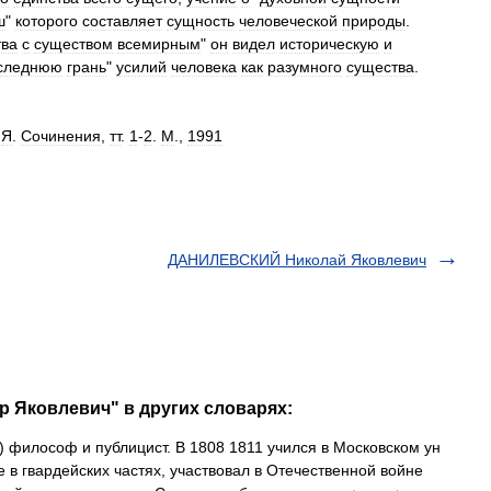
ш
"
которого
составляет
сущность
человеческой
природы
.
тва
с
существом
всемирным
"
он
видел
историческую
и
следнюю
грань
"
усилий
человека
как
разумного
существа
.
.
Я
.
Сочинения
,
тт
.
1
-
2
.
М
.,
1991
ДАНИЛЕВСКИЙ Николай Яковлевич
 Яковлевич" в других словарях:
 философ и публицист. В 1808 1811 учился в Московском ун
е в гвардейских частях, участвовал в Отечественной войне