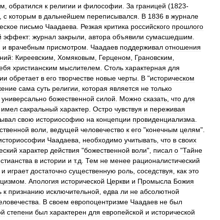
ем
,
обратился
к
религии
и
философии
.
За
границей
(
1823
-
,
с
которым
в
дальнейшем
переписывался
.
В
1836
в
журнале
еское
письмо
Чаадаева
.
Резкая
критика
российского
прошлого
й
эффект:
журнал
закрыли
,
автора
объявили
сумасшедшим
.
м
и
врачебным
присмотром
.
Чаадаев
поддерживал
отношения
ний:
Киреевским
,
Хомяковым
,
Герценом
,
Грановским
,
ебя
христианским
мыслителем
.
Столь
характерная
для
ии
обретает
в
его
творчестве
новые
черты
.
В
"
историческом
жение
сама
суть
религии
,
которая
является
не
только
универсально
божественной
силой
.
Можно
сказать
,
что
для
имел
сакральный
характер
.
Остро
чувствуя
и
переживая
вывал
свою
историософию
на
концепции
провиденциализма
.
ственной
воли
,
ведущей
человечество
к
его
"
конечным
целям
".
историософии
Чаадаева
,
необходимо
учитывать
,
что
в
своих
еский
характер
действия
"
божественной
воли
",
писал
о
"
Тайне
стианства
в
истории
и
т
.
д
.
Тем
не
менее
рационалистический
и
играет
достаточно
существенную
роль
,
соседствуя
,
как
это
ицизмом
.
Апология
исторической
Церкви
и
Промысла
Божия
ь
к
признанию
исключительной
,
едва
ли
не
абсолютной
еловечества
.
В
своем
европоцентризме
Чаадаев
не
был
ой
степени
был
характерен
для
европейской
и
исторической