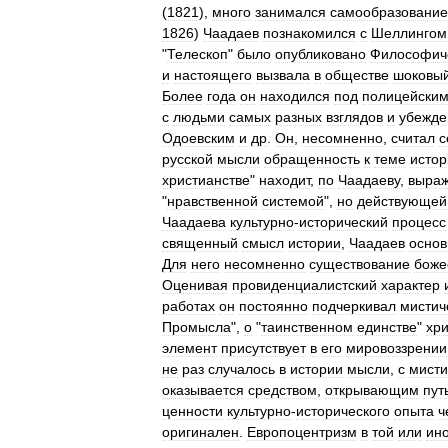
(
1821
),
много
занимался
самообразовани
1826
)
Чаадаев
познакомился
с
Шеллингом
"
Телескоп
"
было
опубликовано
Философич
и
настоящего
вызвала
в
обществе
шоковы
Более
года
он
находился
под
полицейски
с
людьми
самых
разных
взглядов
и
убежде
Одоевским
и
др
.
Он
,
несомненно
,
считал
с
русской
мысли
обращенность
к
теме
истор
христианстве
"
находит
,
по
Чаадаеву
,
выра
"
нравственной
системой
",
но
действующей
Чаадаева
культурно
-
исторический
процесс
священный
смысл
истории
,
Чаадаев
осно
Для
него
несомненно
существование
боже
Оценивая
провиденциалистский
характер
работах
он
постоянно
подчеркивал
мистич
Промысла
",
о
"
таинственном
единстве
"
хри
элемент
присутствует
в
его
мировоззрении
не
раз
случалось
в
истории
мысли
,
с
мист
оказывается
средством
,
открывающим
пут
ценности
культурно
-
исторического
опыта
ч
оригинален
.
Европоцентризм
в
той
или
ин