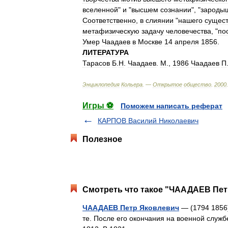
вселенной
"
и
"
высшем
сознании
", "
зароды
Соответственно
,
в
слиянии
"
нашего
сущес
метафизическую
задачу
человечества
, "
по
Умер
Чаадаев
в
Москве
14
апреля
1856
.
ЛИТЕРАТУРА
Тарасов
Б
.
Н
.
Чаадаев
.
М
.,
1986
Чаадаев
П
Энциклопедия
Кольера
. —
Открытое
общество
.
2000
.
Игры ⚽
Поможем написать реферат
КАРПОВ Василий Николаевич
Полезное
Смотреть что такое "ЧААДАЕВ Петр
ЧААДАЕВ Петр Яковлевич
— (1794 1856)
те. После его окончания на военной служб