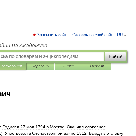
Запомнить сайт
Словарь на свой сайт
RU
едии на Академике
Найти!
Толкования
Переводы
Книги
Игры ⚽
вич
.
Родился
27
мая
1794
в
Москве
.
Окончил
словесное
1
).
Участвовал
в
Отечественной
войне
1812
.
Выйдя
в
отставку