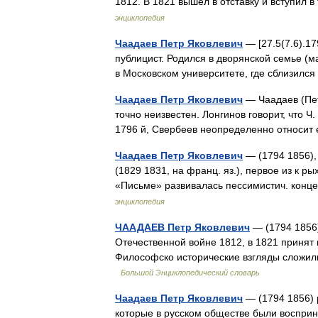
1812. В 1821 вышел в отставку и вступи
энциклопедия
Чаадаев Петр Яковлевич
— [27.5(7.6).17
публицист. Родился в дворянской семье (м
в Московском университете, где сблизилс
Чаадаев Петр Яковлевич
— Чаадаев (Пет
точно неизвестен. Лонгинов говорит, что Ч
1796 й, Свербеев неопределенно относи
Чаадаев Петр Яковлевич
— (1794 1856),
(1829 1831, на франц. яз.), первое из к ры
«Письме» развивалась пессимистич. кон
энциклопедия
ЧААДАЕВ Петр Яковлевич
— (1794 1856)
Отечественной войне 1812, в 1821 принят 
Философско исторические взгляды сложил
Большой Энциклопедический словарь
Чаадаев Петр Яковлевич
— (1794 1856) 
которые в русском обществе были восприн