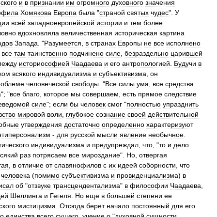
ского
и
в
признании
им
огромного
духовного
значения
офила
Хомякова
Европа
была
"
страной
святых
чудес
".
У
ции
всей
западноевропейской
истории
и
тем
более
ловно
вдохновляла
величественная
историческая
картина
одов
Запада
. "
Разумеется
,
в
странах
Европы
не
все
исполнено
все
там
таинственно
подчинено
силе
,
безраздельно
царившей
между
историософией
Чаадаева
и
его
антропологией
.
Будучи
в
ком
всякого
индивидуализма
и
субъективизма
,
он
роблеме
человеческой
свободы
. "
Все
силы
ума
,
все
средства
а
"; "
все
благо
,
которое
мы
совершаем
,
есть
прямое
следствие
еведомой
силе
";
если
бы
человек
смог
"
полностью
упразднить
вство
мировой
воли
,
глубокое
сознание
своей
действительной
обные
утверждения
достаточно
определенно
характеризуют
нтиперсонализм
-
для
русской
мысли
явление
необычное
.
тического
индивидуализма
и
предупреждал
,
что
, "
то
и
дело
всякий
раз
потрясаем
все
мироздание
".
Но
,
отвергая
тая
,
в
отличие
от
славянофилов
с
их
идеей
соборности
,
что
человека
(
помимо
субъективизма
и
провиденциализма
)
в
исал
об
"
отзвуке
трансцендентализма
"
в
философии
Чаадаева
,
дей
Шеллинга
и
Гегеля
.
Но
еще
в
большей
степени
ее
ского
мистицизма
.
Отсюда
берет
начало
постоянный
для
его
го
единства
всего
сущего
,
учение
о
"
духовной
сущности