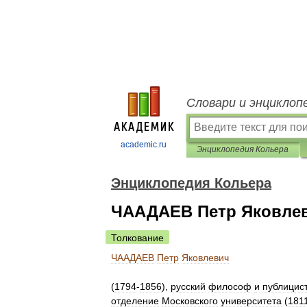
Словари и энциклоп
academic.ru
Энциклопедия Кольера
Энциклопедия Кольера
ЧААДАЕВ Петр Яковле
Толкование
ЧААДАЕВ
Петр
Яковлевич
(
1794
-
1856
),
русский
философ
и
публицист
отделение
Московского
университета
(
181