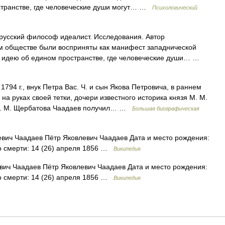
странстве, где человеческие души могут… …
Психологический
русский философ идеалист. Исследования. Автор
ом обществе были восприняты как манифест западнической
ал идею об едином пространстве, где человеческие души… …
1794 г., внук Петра Вас. Ч. и сын Якова Петровича, в раннем
на руках своей тетки, дочери известного историка князя М. М.
 Д. М. Щербатова Чаадаев получил… …
Большая биографическая
вич Чаадаев Пётр Яковлевич Чаадаев Дата и место рождения:
то смерти: 14 (26) апреля 1856 …
Википедия
ич Чаадаев Пётр Яковлевич Чаадаев Дата и место рождения:
то смерти: 14 (26) апреля 1856 …
Википедия