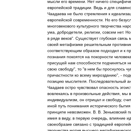
мысли
его
времени
.
Нет
ничего
специфиче
европейской
традиции
.
Ведь
и
для
славян
Чаадаева
не
было
стремления
к
идеализа
европейской
современности
.
Но
его
безус
многовекового
культурного
творчества
нар
ума
,
добродетели
,
религии
,
совсем
нет
.
Но
в
ряде
веков
".
Существует
глубокая
связь
своей
метафизике
решительным
противни
соответствующим
образом
подходил
и
к
п
познания
покоятся
на
покорности
человек
присущей
нам
способности
подчиняться
н
свою
свободу
",
то
"
в
нем
бы
проснулось
чу
причастности
ко
всему
мирозданию
", -
под
позицию
мыслителя
.
Последовательный
а
Чаадаев
остро
чувствовал
опасность
эгоис
вовлекаясь
в
произвольные
действия
,
мы
индивидуализм
,
он
отрицал
и
свободу
,
счи
иной
путь
понимания
исторического
бытия
принципе
невозможен
.
В
.
В
.
Зеньковский
п
имея
в
виду
,
в
первую
очередь
,
влияние
и
своеобразие
связано
с
традицией
европей
творчества
мотив
высшего
метафизическо