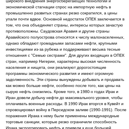
широкого внедрения энергосберегающих технологий и
экономической стагнации спрос на импортную нефть в
промышленно развитых странах резко сократился, а цены
упали почти вдвое. Основной недостаток ОПЕК заключается в
том, что она объединяет страны, интересы которых зачастую
противоположны. Саудовская Аравия и другие страны
Аравийского полуострова относятся к числу малонаселенных,
однако обладают громадными запасами нефти, крупными
инвестициями из-за рубежа и поддерживают весьма тесные
отношения с "Семью сестрами". Для других входящих в ОПЕК
стран, например Нигерии, характерны высокая численность
населения и нищета, они реализуют дорогостоящие
программы экономического развития и имеют огромную
задолженность. Эти страны вынуждены добывать и продавать
как можно больше нефти, особенно после того, как цены на
сырую нефть снизились. Кроме того, в 1980-х годах Ирак и
Иран довели добычу нефти до максимального уровня, чтобы
оплачивать военные расходы. В 1990 Ирак вторгся в Кувейт и
спровоцировал войну в Персидском заливе (1990-1991). После
поражения Ирака к нему были применены международные
торговые санкции, которые резко ограничили способность
Ирака экспортировать нефть и привели к еще большей