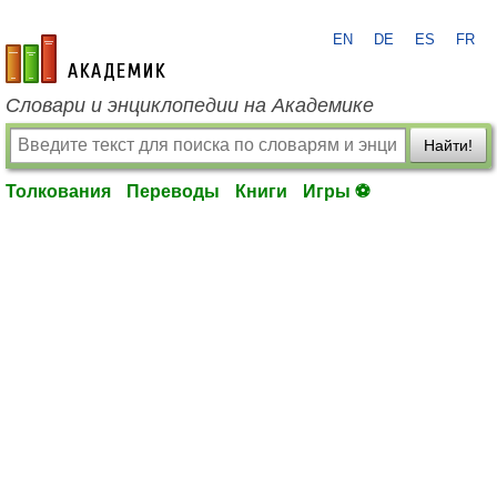
EN
DE
ES
FR
academic.ru
Словари и энциклопедии на Академике
Найти!
Толкования
Переводы
Книги
Игры ⚽