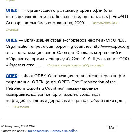
ОПЕК
— – организация стран экспортеров нефти (они
договариваются, а мы за бензин в тридорога платим). EdwART.
Словарь автомобильного жаргона, 2009 …
Автомобильный
словарь
ОПЕК
— Организация стран экспортеров нефти англ.: OPEC,
Organization of petroleum exporting countries http://www.opec.org
англ., организация, энерг. Словари: Словарь сокращений и
аббревиатур армии и спецслужб. Сост. А. А. Щелоков. М.: ООО
«Издательство… …
Словарь сокращений и аббревиатур
ОПЕК
— Флаг ОПЕК. Организация стран экспортёров нефти,
сокращённо ОПЕК, (англ. OPEC, The Organization of the
Petroleum Exporting Countries) международная
межправительственная организация, созданная
нефтедобывающими державами в целях стабилизации цен…
…
Википедия
© Академик, 2000-2026
18+
Обратная связь:
Техподдержка
,
Реклама на сайте