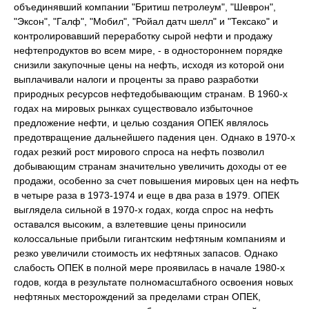
объединявший компании "Бритиш петролеум", "Шеврон",
"Эксон", "Галф", "Мобил", "Ройал датч шелл" и "Тексако" и
контролировавший переработку сырой нефти и продажу
нефтепродуктов во всем мире, - в одностороннем порядке
снизили закупочные цены на нефть, исходя из которой они
выплачивали налоги и проценты за право разработки
природных ресурсов нефтедобывающим странам. В 1960-х
годах на мировых рынках существовало избыточное
предложение нефти, и целью создания ОПЕК являлось
предотвращение дальнейшего падения цен. Однако в 1970-х
годах резкий рост мирового спроса на нефть позволил
добывающим странам значительно увеличить доходы от ее
продажи, особенно за счет повышения мировых цен на нефть
в четыре раза в 1973-1974 и еще в два раза в 1979. ОПЕК
выглядела сильной в 1970-х годах, когда спрос на нефть
оставался высоким, а взлетевшие цены приносили
колоссальные прибыли гигантским нефтяным компаниям и
резко увеличили стоимость их нефтяных запасов. Однако
слабость ОПЕК в полной мере проявилась в начале 1980-х
годов, когда в результате полномасштабного освоения новых
нефтяных месторождений за пределами стран ОПЕК,