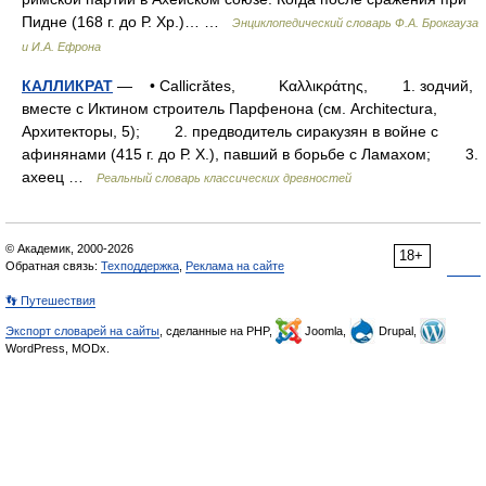
Пидне (168 г. до Р. Хр.)… …
Энциклопедический словарь Ф.А. Брокгауза
и И.А. Ефрона
КАЛЛИКРАТ
— • Callicrătes, Καλλικράτης, 1. зодчий,
вместе с Иктином строитель Парфенона (см. Architectura,
Архитекторы, 5); 2. предводитель сиракузян в войне с
афинянами (415 г. до Р. X.), павший в борьбе с Ламахом; 3.
ахеец …
Реальный словарь классических древностей
© Академик, 2000-2026
18+
Обратная связь:
Техподдержка
,
Реклама на сайте
👣 Путешествия
Экспорт словарей на сайты
, сделанные на PHP,
Joomla,
Drupal,
WordPress, MODx.