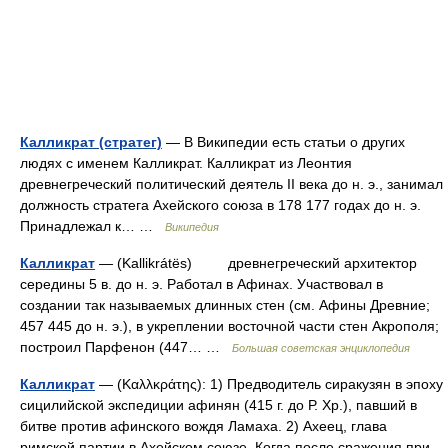
Калликрат (стратег)
— В Википедии есть статьи о других
людях с именем Калликрат. Калликрат из Леонтия
древнегреческий политический деятель II века до н. э., занимал
должность стратега Ахейского союза в 178 177 годах до н. э.
Принадлежал к… …
Википедия
Калликрат
— (Kallikrátёs) древнегреческий архитектор
середины 5 в. до н. э. Работал в Афинах. Участвовал в
создании так называемых длинных стен (см. Афины Древние;
457 445 до н. э.), в укреплении восточной части стен Акрополя;
построил Парфенон (447… …
Большая советская энциклопедия
Калликрат
— (Καλλκράτης): 1) Предводитель сиракузян в эпоху
сицилийской экспедиции афинян (415 г. до Р. Хр.), павший в
битве против афинского вождя Ламаха. 2) Ахеец, глава
римской партии в Ахейском союзе. Когда после сражения при