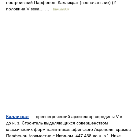
построивший Парфенон. Калликрат (военачальник) (2
половина V века… …
Википедия
Калликрат
— древнегреческий архитектор середины V в.
до н. э. Строитель выделяющихся совершенством
классических форм памятников афинского Акрополя храмов
Парфенон (совместно с Иктином, 447 438 до н. э.), Нике