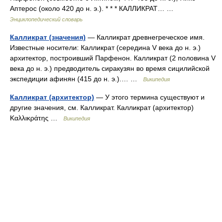
Аптерос (около 420 до н. э.). * * * КАЛЛИКРАТ… …
Энциклопедический словарь
Калликрат (значения)
— Калликрат древнегреческое имя.
Известные носители: Калликрат (середина V века до н. э.)
архитектор, построивший Парфенон. Калликрат (2 половина V
века до н. э.) предводитель сиракузян во время сицилийской
экспедиции афинян (415 до н. э.).… …
Википедия
Калликрат (архитектор)
— У этого термина существуют и
другие значения, см. Калликрат. Калликрат (архитектор)
Καλλικράτης …
Википедия