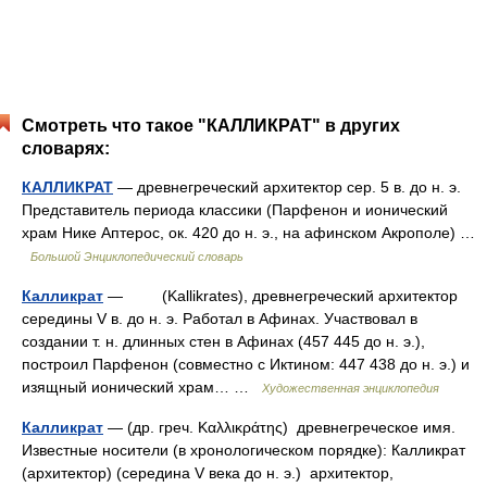
Смотреть что такое "КАЛЛИКРАТ" в других
словарях:
КАЛЛИКРАТ
— древнегреческий архитектор сер. 5 в. до н. э.
Представитель периода классики (Парфенон и ионический
храм Нике Аптерос, ок. 420 до н. э., на афинском Акрополе) …
Большой Энциклопедический словарь
Калликрат
— (Kallikrates), древнегреческий архитектор
середины V в. до н. э. Работал в Афинах. Участвовал в
создании т. н. длинных стен в Афинах (457 445 до н. э.),
построил Парфенон (совместно с Иктином: 447 438 до н. э.) и
изящный ионический храм… …
Художественная энциклопедия
Калликрат
— (др. греч. Καλλικράτης) древнегреческое имя.
Известные носители (в хронологическом порядке): Калликрат
(архитектор) (середина V века до н. э.) архитектор,