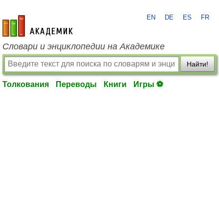
EN
DE
ES
FR
academic.ru
Словари и энциклопедии на Академике
Найти!
Толкования
Переводы
Книги
Игры ⚽