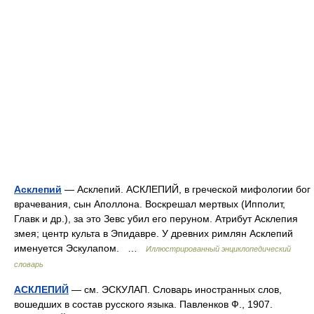
Асклепий
— Асклепий. АСКЛЕПИЙ, в греческой мифологии бог
врачевания, сын Аполлона. Воскрешал мертвых (Ипполит,
Главк и др.), за это Зевс убил его перуном. Атрибут Асклепия
змея; центр культа в Эпидавре. У древних римлян Асклепий
именуется Эскулапом. …
Иллюстрированный энциклопедический
словарь
АСКЛЕПИЙ
— см. ЭСКУЛАП. Словарь иностранных слов,
вошедших в состав русского языка. Павленков Ф., 1907.