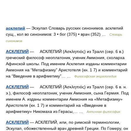
асклепий
— Эскулап Словарь русских синонимов. асклепий
сущ., кол во синонимов: 3 • бог (375) • врач (352) …
Словарь
синонимов
АСКЛЕПИЙ
— АСКЛЕПИЙ (Ασκληπιός) из Тралл (сер. 6 в.)
греческий философ неоплатоник, ученик Аммония, схоларха
Афинской школы. Под именем Асклепия изданы комментарии
Аммония на “Метафизику” Аристотеля (кн. 1 7) и комментарий
на “Введение в арифметику”… …
Философская энциклопедия
АСКЛЕПИЙ
— АСКЛЕПИЙ (Ἀσκληπιός) из Тралл (сер. 6 в. н.
э.), философ неоплатоник, ученик Аммония, сына Гермия. Под
именем А. изданы комментарии Аммония на «Метафизику»
Аристотеля (кн. 1 7) и комментарий на «Введение в
арифметику» Никомаха из Герасы,… …
Античная философия
АСКЛЕПИЙ
— АСКЛЕПИЙ, или, по римской терминологии,
Эскулап, обожествленный врач древней Греции. По Гомеру, он