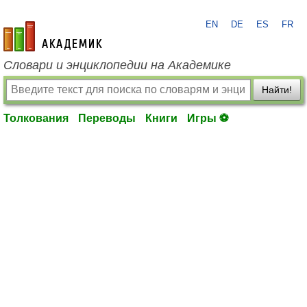
EN
DE
ES
FR
academic.ru
Словари и энциклопедии на Академике
Найти!
Толкования
Переводы
Книги
Игры ⚽