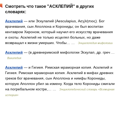
Смотреть что такое "АСКЛЕПИЙ" в других
словарях:
Асклепий
— или Эскулапий (Aesculapius, Ασχλήπιος). Бог
врачевания, сын Аполлона и Корониды; он был воспитан
кентавром Хироном, который научил его искусству врачевания
и охоты. Асклепий не только исцелял больных, но даже
возвращал к жизни умерших. Чтобы… …
Энциклопедия мифологии
Асклепий
— (в древнеримской мифологии Эскулап, др. греч …
Википедия
Асклепий
— и Гигиея. Римская мраморная копия. Асклепий и
Гигиея. Римская мраморная копия. Асклепий в мифах древних
греков бог врачевания, сын Аполлона и нимфы Корониды,
которую Аполлон убил за измену. Когда тело Корониды сжигали
на погребальном костре,… …
Энциклопедический словарь «Всемирная
история»