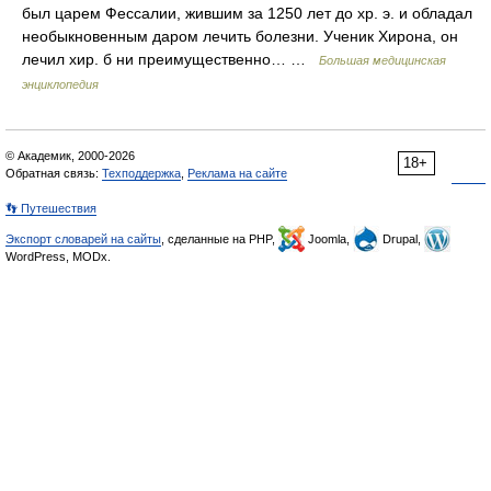
был царем Фессалии, жившим за 1250 лет до хр. э. и обладал
необыкновенным даром лечить болезни. Ученик Хирона, он
лечил хир. б ни преимущественно… …
Большая медицинская
энциклопедия
© Академик, 2000-2026
18+
Обратная связь:
Техподдержка
,
Реклама на сайте
👣 Путешествия
Экспорт словарей на сайты
, сделанные на PHP,
Joomla,
Drupal,
WordPress, MODx.