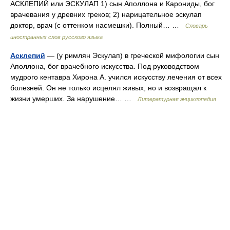
АСКЛЕПИЙ или ЭСКУЛАП 1) сын Аполлона и Карониды, бог
врачевания у древних греков; 2) нарицательное эскулап
доктор, врач (с оттенком насмешки). Полный… …
Словарь
иностранных слов русского языка
Асклепий
— (у римлян Эскулап) в греческой мифологии сын
Аполлона, бог врачебного искусства. Под руководством
мудрого кентавра Хирона А. учился искусству лечения от всех
болезней. Он не только исцелял живых, но и возвращал к
жизни умерших. За нарушение… …
Литературная энциклопедия