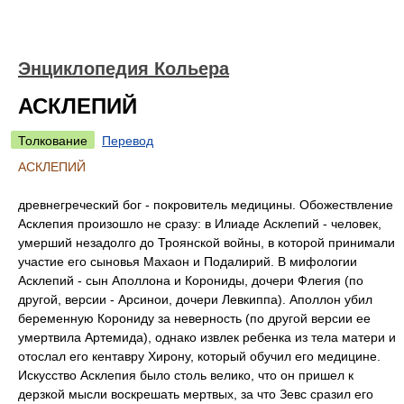
Энциклопедия Кольера
АСКЛЕПИЙ
Толкование
Перевод
АСКЛЕПИЙ
древнегреческий бог - покровитель медицины. Обожествление
Асклепия произошло не сразу: в Илиаде Асклепий - человек,
умерший незадолго до Троянской войны, в которой принимали
участие его сыновья Махаон и Подалирий. В мифологии
Асклепий - сын Аполлона и Корониды, дочери Флегия (по
другой, версии - Арсинои, дочери Левкиппа). Аполлон убил
беременную Корониду за неверность (по другой версии ее
умертвила Артемида), однако извлек ребенка из тела матери и
отослал его кентавру Хирону, который обучил его медицине.
Искусство Асклепия было столь велико, что он пришел к
дерзкой мысли воскрешать мертвых, за что Зевс сразил его