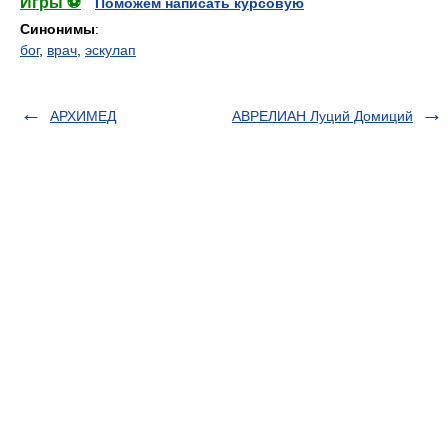
Игры ⚽
Поможем написать курсовую
Синонимы
:
бог
,
врач
,
эскулап
АРХИМЕД
АВРЕЛИАН Луций Домиций