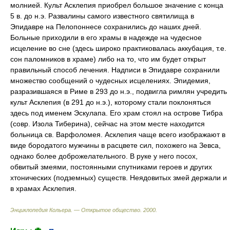
молнией. Культ Асклепия приобрел большое значение с конца
5 в. до н.э. Развалины самого известного святилища в
Эпидавре на Пелопоннесе сохранились до наших дней.
Больные приходили в его храмы в надежде на чудесное
исцеление во сне (здесь широко практиковалась аккубация, т.е.
сон паломников в храме) либо на то, что им будет открыт
правильный способ лечения. Надписи в Эпидавре сохранили
множество сообщений о чудесных исцелениях. Эпидемия,
разразившаяся в Риме в 293 до н.э., подвигла римлян учредить
культ Асклепия (в 291 до н.э.), которому стали поклоняться
здесь под именем Эскулапа. Его храм стоял на острове Тибра
(совр. Изола Тиберина), сейчас на этом месте находится
больница св. Варфоломея. Асклепия чаще всего изображают в
виде бородатого мужчины в расцвете сил, похожего на Зевса,
однако более доброжелательного. В руке у него посох,
обвитый змеями, постоянными спутниками героев и других
хтонических (подземных) существ. Неядовитых змей держали и
в храмах Асклепия.
Энциклопедия Кольера. — Открытое общество
.
2000
.