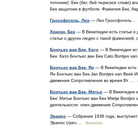
топоним): Бек (бег, бей тюркское слово) в
Бек защитник в футболе. Фамилия Бек,
Гроссфогель, Лео
— Лео Гроссфогель
Хэнсен, Бек
— В Википедии есть статьи о 
статьи о других людях с такой фамилией,
Бонтьес ван Бек, Като
— В Википедии ест
Бек. Като Бонтьес ван Бек Cato Bontjes v
Бонтьес ван Бек, Ян
— В Википедии есть с
Ян Бонтьес ван Бек Jan Bontjes van Beek 
движения Сопротивления во время Вт …
Бонтьес ван Бек, Митье
— В Википедии ес
Бек. Митье Бонтьес ван Бек Mietje Bontje
деятельности: член движения Сопротивл
Эранос
— Собрание 1938 года, выступает 
Эранос (греч …
Википедия