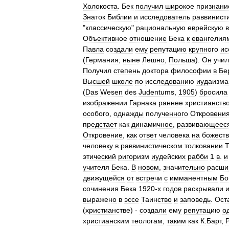
Холокоста
.
Бек
получил
широкое
признани
Знаток
Библии
и
исследователь
раввинист
"
классическую
"
рациональную
еврейскую
Объективное
отношение
Бека
к
евангелия
Павла
создали
ему
репутацию
крупного
ис
(
Германия
;
ныне
Лешно
,
Польша
).
Он
учил
Получил
степень
доктора
философии
в
Бе
Высшей
школе
по
исследованию
иудаизма
(
Das
Wesen
des
Judentums
,
1905
)
бросила
изображении
Гарнака
раннее
христианств
особого
,
однажды
полученного
Откровени
предстает
как
динамичное
,
развивающеес
Откровение
,
как
ответ
человека
на
божест
человеку
в
раввинистическом
толковании
этический
ригоризм
иудейских
рабби
1
в
.
и
учителя
Бека
.
В
новом
,
значительно
расши
движущейся
от
встречи
с
имманентным
Бо
сочинения
Бека
1920
-
х
годов
раскрывали
выражено
в
эссе
Таинство
и
заповедь
.
Ост
(
христианстве
) -
создали
ему
репутацию
о
христианским
теологам
,
таким
как
К
.
Барт
,
Р