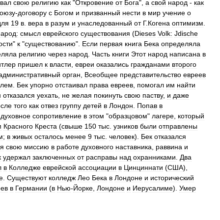
вал
свою
религию
как
"
Откровение
от
Бога
",
а
свой
народ
-
как
оюзу
-
договору
с
Богом
и
призванный
нести
в
мир
учение
о
для
19
в
.
вера
в
разум
и
унаследованный
от
Г
.
Когена
оптимизм
.
народ:
смысл
еврейского
существования
(
Dieses
Volk:
Jdische
ости
"
к
"
существованию
".
Если
первая
книга
Бека
определяла
еляла
религию
через
народ
.
Часть
книги
Этот
народ
написана
в
итлер
пришел
к
власти
,
евреи
оказались
гражданами
второго
административный
орган
,
Всеобщее
представительство
евреев
елем
.
Бек
упорно
отстаивал
права
евреев
,
помогал
им
найти
н
отказался
уехать
,
не
желая
покинуть
свою
паству
,
и
даже
осле
того
как
отвез
группу
детей
в
Лондон
.
Попав
в
духовное
сопротивление
в
этом
"
образцовом
"
лагере
,
который
м
Красного
Креста
(
свыше
150
тыс
.
узников
были
отправлены
м
;
в
живых
осталось
менее
9
тыс
.
человек
).
Бек
отказался
дя
свою
миссию
в
работе
духовного
наставника
,
раввина
и
к
удержал
заключенных
от
расправы
над
охранниками
.
Два
л
в
Колледже
еврейской
ассоциации
в
Цинциннати
(
США
),
е
.
Существуют
колледж
Лео
Бека
в
Лондоне
и
исторический
еев
в
Германии
(
в
Нью
-
Йорке
,
Лондоне
и
Иерусалиме
).
Умер