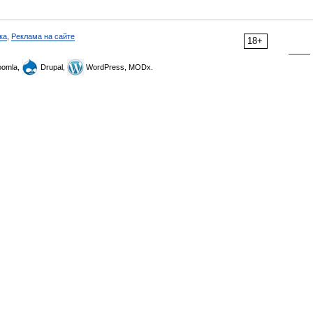
ка
,
Реклама на сайте
18+
omla,
Drupal,
WordPress, MODx.