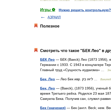
Игры ⚽
Нужно решить контрольную?
АЗРАИЛ
Полезное
Смотреть что такое "БЕК Лео" в др
БЕК Лео
— БЕК (Baeck) Лео (1873 1956), 
Германии с 1933. С 1943 в концлагере Те
Главный труд «Сущность иудаизма» …
Эн
Бек, Лео
— Лео Бек ивр. ליאו בק‎ …
Википед
Бек, Лео
— (Baeck), (1873 1956), ученый 
время Третьего рейха. Родился 23 мая 187
Самуила Бека. Получив сан, служил равв
Бек (значения)
— Бек (англ. Beck; нем. B