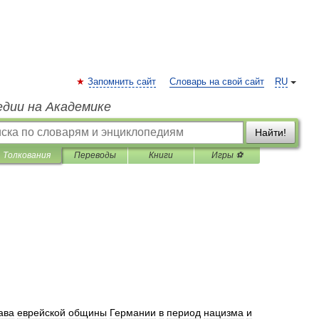
Запомнить сайт
Словарь на свой сайт
RU
едии на Академике
Найти!
Толкования
Переводы
Книги
Игры ⚽
ава
еврейской
общины
Германии
в
период
нацизма
и