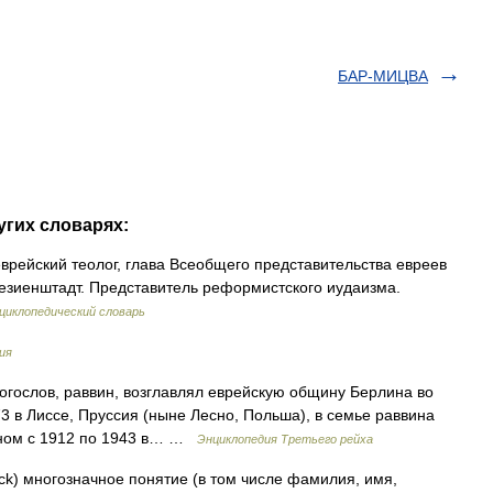
БАР-МИЦВА
угих словарях:
еврейский теолог, глава Всеобщего представительства евреев
резиенштадт. Представитель реформистского иудаизма.
циклопедический словарь
ия
богослов, раввин, возглавлял еврейскую общину Берлина во
3 в Лиссе, Пруссия (ныне Лесно, Польша), в семье раввина
ином с 1912 по 1943 в… …
Энциклопедия Третьего рейха
eck) многозначное понятие (в том числе фамилия, имя,