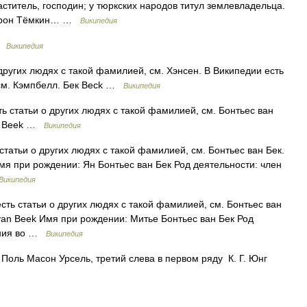
ластитель, господин; у тюркских народов титул землевладельца.
 Аарон Тёмкин… …
Википедия
 …
Википедия
других людях с такой фамилией, см. Хэнсен. В Википедии есть
 см. Кэмпбелл. Бек Beck …
Википедия
ь статьи о других людях с такой фамилией, см. Бонтьес ван
an Beek …
Википедия
татьи о других людях с такой фамилией, см. Бонтьес ван Бек.
Имя при рождении: Ян Бонтьес ван Бек Род деятельности: член
Википедия
ть статьи о других людях с такой фамилией, см. Бонтьес ван
s van Beek Имя при рождении: Митье Бонтьес ван Бек Род
ения во …
Википедия
Поль Масон Урсель, третий слева в первом ряду К. Г. Юнг