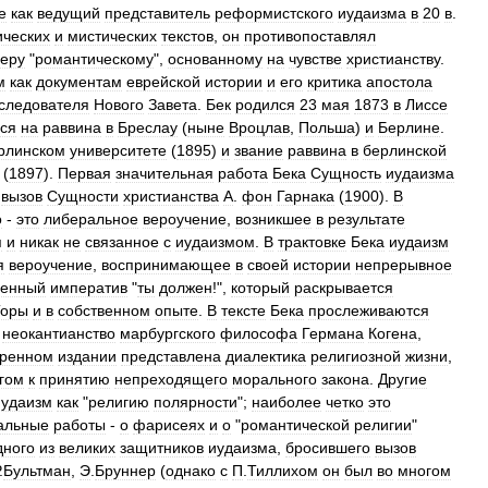
е
как
ведущий
представитель
реформистского
иудаизма
в
20
в
.
ических
и
мистических
текстов
,
он
противопоставлял
веру
"
романтическому
",
основанному
на
чувстве
христианству
.
м
как
документам
еврейской
истории
и
его
критика
апостола
следователя
Нового
Завета
.
Бек
родился
23
мая
1873
в
Лиссе
ся
на
раввина
в
Бреслау
(
ныне
Вроцлав
,
Польша
)
и
Берлине
.
рлинском
университете
(
1895
)
и
звание
раввина
в
берлинской
(
1897
).
Первая
значительная
работа
Бека
Сущность
иудаизма
вызов
Сущности
христианства
А
.
фон
Гарнака
(
1900
).
В
о
-
это
либеральное
вероучение
,
возникшее
в
результате
я
и
никак
не
связанное
с
иудаизмом
.
В
трактовке
Бека
иудаизм
я
вероучение
,
воспринимающее
в
своей
истории
непрерывное
венный
императив
"
ты
должен
!",
который
раскрывается
Торы
и
в
собственном
опыте
.
В
тексте
Бека
прослеживаются
неокантианство
марбургского
философа
Германа
Когена
,
ренном
издании
представлена
диалектика
религиозной
жизни
,
гом
к
принятию
непреходящего
морального
закона
.
Другие
иудаизм
как
"
религию
полярности
";
наиболее
четко
это
альные
работы
-
о
фарисеях
и
о
"
романтической
религии
"
дного
из
великих
защитников
иудаизма
,
бросившего
вызов
.
Бультман
,
Э
.
Бруннер
(
однако
с
П
.
Тиллихом
он
был
во
многом