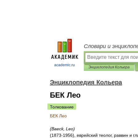
Словари и энциклоп
academic.ru
Энциклопедия Кольера
Энциклопедия Кольера
БЕК Лео
Толкование
БЕК
Лео
(
Baeck
,
Leo
)
(
1873
-
1956
),
еврейский
теолог
,
раввин
и
гл