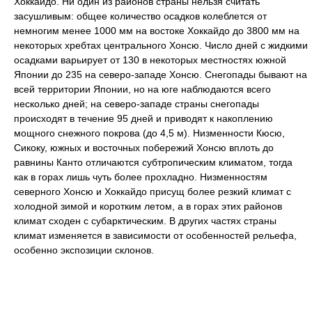
Хоккайдо. Ни один из районов страны нельзя считать
засушливым: общее количество осадков колеблется от
немногим менее 1000 мм на востоке Хоккайдо до 3800 мм на
некоторых хребтах центрального Хонсю. Число дней с жидкими
осадками варьирует от 130 в некоторых местностях южной
Японии до 235 на северо-западе Хонсю. Снегопады бывают на
всей территории Японии, но на юге наблюдаются всего
несколько дней; на северо-западе страны снегопады
происходят в течение 95 дней и приводят к накоплению
мощного снежного покрова (до 4,5 м). Низменности Кюсю,
Сикоку, южных и восточных побережий Хонсю вплоть до
равнины Канто отличаются субтропическим климатом, тогда
как в горах лишь чуть более прохладно. Низменностям
северного Хонсю и Хоккайдо присущ более резкий климат с
холодной зимой и коротким летом, а в горах этих районов
климат сходен с субарктическим. В других частях страны
климат изменяется в зависимости от особенностей рельефа,
особенно экспозиции склонов.