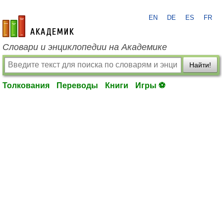
EN
DE
ES
FR
academic.ru
Словари и энциклопедии на Академике
Найти!
Толкования
Переводы
Книги
Игры ⚽