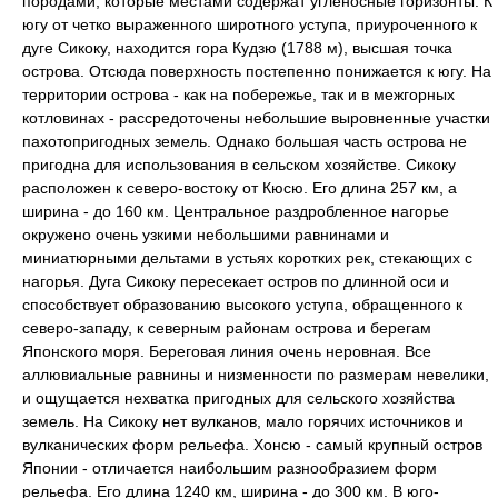
породами, которые местами содержат угленосные горизонты. К
югу от четко выраженного широтного уступа, приуроченного к
дуге Сикоку, находится гора Кудзю (1788 м), высшая точка
острова. Отсюда поверхность постепенно понижается к югу. На
территории острова - как на побережье, так и в межгорных
котловинах - рассредоточены небольшие выровненные участки
пахотопригодных земель. Однако большая часть острова не
пригодна для использования в сельском хозяйстве. Сикоку
расположен к северо-востоку от Кюсю. Его длина 257 км, а
ширина - до 160 км. Центральное раздробленное нагорье
окружено очень узкими небольшими равнинами и
миниатюрными дельтами в устьях коротких рек, стекающих с
нагорья. Дуга Сикоку пересекает остров по длинной оси и
способствует образованию высокого уступа, обращенного к
северо-западу, к северным районам острова и берегам
Японского моря. Береговая линия очень неровная. Все
аллювиальные равнины и низменности по размерам невелики,
и ощущается нехватка пригодных для сельского хозяйства
земель. На Сикоку нет вулканов, мало горячих источников и
вулканических форм рельефа. Хонсю - самый крупный остров
Японии - отличается наибольшим разнообразием форм
рельефа. Его длина 1240 км, ширина - до 300 км. В юго-