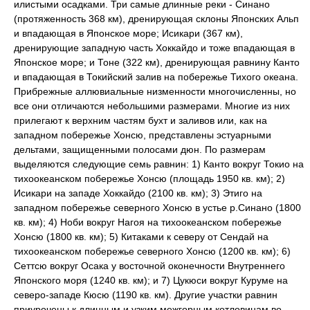
илистыми осадками. Три самые длинные реки - Синано
(протяженность 368 км), дренирующая склоны Японских Альп
и впадающая в Японское море; Исикари (367 км),
дренирующие западную часть Хоккайдо и тоже впадающая в
Японское море; и Тоне (322 км), дренирующая равнину Канто
и впадающая в Токийский залив на побережье Тихого океана.
Прибрежные аллювиальные низменности многочисленны, но
все они отличаются небольшими размерами. Многие из них
прилегают к верхним частям бухт и заливов или, как на
западном побережье Хонсю, представлены эстуарными
дельтами, защищенными полосами дюн. По размерам
выделяются следующие семь равнин: 1) Канто вокруг Токио на
тихоокеанском побережье Хонсю (площадь 1950 кв. км); 2)
Исикари на западе Хоккайдо (2100 кв. км); 3) Этиго на
западном побережье северного Хонсю в устье р.Синано (1800
кв. км); 4) Ноби вокруг Нагоя на тихоокеанском побережье
Хонсю (1800 кв. км); 5) Китаками к северу от Сендай на
тихоокеанском побережье северного Хонсю (1200 кв. км); 6)
Сеттсю вокруг Осака у восточной оконечности Внутреннего
Японского моря (1240 кв. км); и 7) Цукюси вокруг Куруме на
северо-западе Кюсю (1190 кв. км). Другие участки равнин
приурочены к длинным и узким межгорным котловинам во