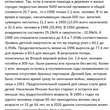
интенсивно. Так, если в начале периода в деревнях и малых
городах людностью менее 5000 жителей проживало в общей
сложности 20,7 млн., то к 1996 только 2,1 млн. человек. В то же
время в городах, насчитывающих свыше 500 тыс. жителей,
суммарно числилось 11,2 млн. в 1950 (13,5% всего населения)
и 32,4 млн. человек в 1996 (25,8%). В 1950 уровень
рождаемости составлял 25,1‰% и смертности - 10,9‰%. К
1996 эти показатели снизились до 9,6 и 7,4%‰ соответственно.
Уровень детской смертности за тот же период упал с 60,1 до
4,3%‰. Продолжительность жизни на 1996 выросла до 77,4 лет
для мужчин и 83,6 для женщин. В результате потерь,
понесенных во Второй мировой войне (ок. 1,6 млн. человек
погибли и 309 тыс. были ранены или пропали без вести), более
1 млн. женщин остались в послевоенные годы незамужними по
причине отсутствия брачных партнеров. Детский бум, которым
было отмечено время сразу по окончании войны, завершился
лишь к 1951. Предпочтительной нормой для семьи стали двое
детей. Население Японии быстро стареет, и остается все
меньше лиц трудоспособного возраста. В 1980-х годах на
одного человека старше 65 лет приходилось восемь лиц в
возрасте от 15 до 64 лет, но в 2020 данное соотношение может
составить немногим более двух к одному.