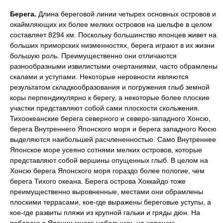
Берега.
Длина береговой линии четырех основных островов и
окаймляющих их более мелких островов на шельфе в целом
составляет 8294 км. Поскольку большинство японцев живет на
больших приморских низменностях, берега играют в их жизни
большую роль. Преимущественно они отличаются
разнообразными извилистыми очертаниями, часто обрамлены
скалами и уступами. Некоторые неровности являются
результатом складкообразования и погружения глыб земной
коры перпендикулярно к берегу, а некоторые более плоские
участки представляют собой сами плоскости скольжения.
Тихоокеанские берега северного и северо-западного Хонсю,
берега Внутреннего Японского моря и берега западного Кюсю
выделяются наибольшей расчлененностью. Само Внутреннее
Японское море усеяно сотнями мелких островов, которые
представляют собой вершины опущенных глыб. В целом на
Хонсю берега Японского моря гораздо более пологие, чем
берега Тихого океана. Берега острова Хоккайдо тоже
преимущественно выровненные, местами они обрамлены
плоскими террасами, кое-где выражены береговые уступы, а
кое-где развиты пляжи из крупной гальки и гряды дюн. На