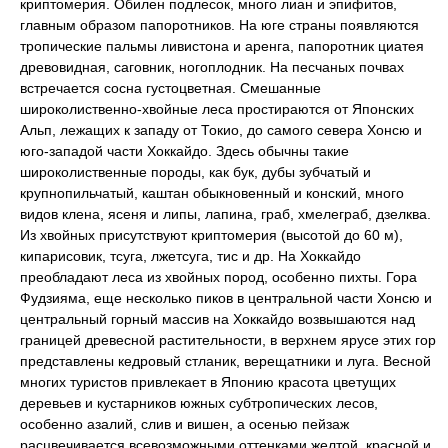
криптомерия. Обилен подлесок, много лиан и эпифитов,
главным образом папоротников. На юге страны появляются
тропические пальмы ливистона и аренга, папоротник циатея
древовидная, саговник, ногоплодник. На песчаных почвах
встречается сосна густоцветная. Смешанные
широколиственно-хвойные леса простираются от Японских
Альп, лежащих к западу от Токио, до самого севера Хонсю и
юго-западой части Хоккайдо. Здесь обычны такие
широколиственные породы, как бук, дубы зубчатый и
крупнопильчатый, каштан обыкновенный и конский, много
видов клена, ясеня и липы, лапина, граб, хмелеграб, дзелква.
Из хвойных присутствуют криптомерия (высотой до 60 м),
кипарисовик, тсуга, лжетсуга, тис и др. На Хоккайдо
преобладают леса из хвойных пород, особенно пихты. Гора
Фудзияма, еще несколько пиков в центральной части Хонсю и
центральный горный массив на Хоккайдо возвышаются над
границей древесной растительности, в верхнем ярусе этих гор
представлены кедровый стланик, верещатники и луга. Весной
многих туристов привлекает в Японию красота цветущих
деревьев и кустарников южных субтропических лесов,
особенно азалий, слив и вишен, а осенью пейзаж
расцвечивается всевозможными оттенками желтой, красной и