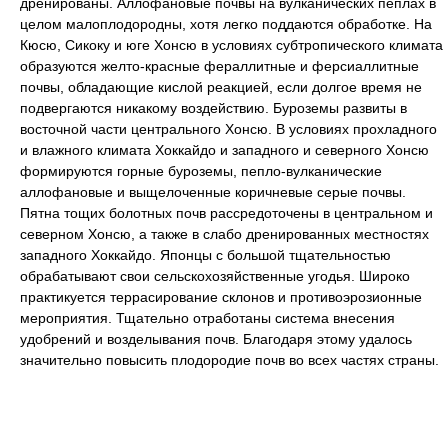
дренированы. Аллофановые почвы на вулканических пеплах в
целом малоплодородны, хотя легко поддаются обработке. На
Кюсю, Сикоку и юге Хонсю в условиях субтропического климата
образуются желто-красные фераллитные и ферсиаллитные
почвы, обладающие кислой реакцией, если долгое время не
подвергаются никакому воздействию. Буроземы развиты в
восточной части центрального Хонсю. В условиях прохладного
и влажного климата Хоккайдо и западного и северного Хонсю
формируются горные буроземы, пепло-вулканические
аллофановые и выщелоченные коричневые серые почвы.
Пятна тощих болотных почв рассредоточены в центральном и
северном Хонсю, а также в слабо дренированных местностях
западного Хоккайдо. Японцы с большой тщательностью
обрабатывают свои сельскохозяйственные угодья. Широко
практикуется террасирование склонов и противоэрозионные
мероприятия. Тщательно отработаны система внесения
удобрений и возделывания почв. Благодаря этому удалось
значительно повысить плодородие почв во всех частях страны.