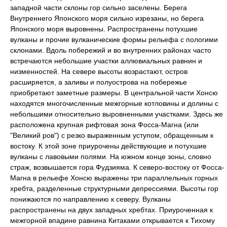
западной части склоны гор сильно заселены. Берега
Внутреннего Японского моря сильно изрезаны, но берега
Японского моря выровнены. Распространены потухшие
вулканы и прочие вулканические формы рельефа с пологими
склонами. Вдоль побережий и во внутренних районах часто
встречаются небольшие участки аллювиальных равнин и
низменностей. На севере высоты возрастают, остров
расширяется, а заливы и полуострова на побережье
приобретают заметные размеры. В центральной части Хонсю
находятся многочисленные межгорные котловины и долины с
небольшими относительно выровненными участками. Здесь же
расположена крупная рифтовая зона Фосса-Магна (или
"Великий ров") с резко выраженным уступом, обращенным к
востоку. К этой зоне приурочены действующие и потухшие
вулканы с лавовыми полями. На южном конце зоны, словно
страж, возвышается гора Фудзияма. К северо-востоку от Фосса-
Магна в рельефе Хонсю выражены три параллельных горных
хребта, разделенные структурными депрессиями. Высоты гор
понижаются по направлению к северу. Вулканы
распространены на двух западных хребтах. Приуроченная к
межгорной впадине равнина Китаками открывается к Тихому