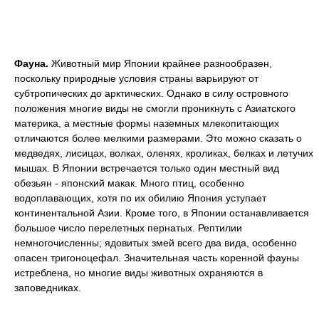
Фауна.
Животный мир Японии крайнее разнообразен,
поскольку природные условия страны варьируют от
субтропических до арктических. Однако в силу островного
положения многие виды не смогли проникнуть с Азиатского
материка, а местные формы наземных млекопитающих
отличаются более мелкими размерами. Это можно сказать о
медведях, лисицах, волках, оленях, кроликах, белках и летучих
мышах. В Японии встречается только один местный вид
обезьян - японский макак. Много птиц, особенно
водоплавающих, хотя по их обилию Япония уступает
континентальной Азии. Кроме того, в Японии останавливается
большое число перелетных пернатых. Рептилии
немногочисленны; ядовитых змей всего два вида, особенно
опасен тригоноцефал. Значительная часть коренной фауны
истреблена, но многие виды животных охраняются в
заповедниках.