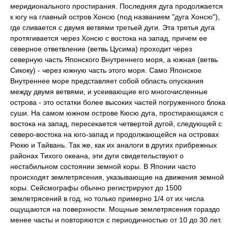
меридионального простирания. Последняя дуга продолжается
к югу на главный остров Хонсю (под названием "дуга Хонсю"),
где сливается с двумя ветвями третьей дуги. Эта третья дуга
протягивается через Хонсю с востока на запад, причем ее
северное ответвление (ветвь Цусима) проходит через
северную часть Японского Внутреннего моря, а южная (ветвь
Сикоку) - через южную часть этого моря. Само Японское
Внутреннее море представляет собой область опускания
между двумя ветвями, и усеивающие его многочисленные
острова - это остатки более высоких частей погруженного блока
суши. На самом южном острове Кюсю дуга, простирающаяся с
востока на запад, пересекается четвертой дугой, следующей с
северо-востока на юго-запад и продолжающейся на островах
Рюкю и Тайвань. Так же, как их аналоги в других прибрежных
районах Тихого океана, эти дуги свидетельствуют о
нестабильном состоянии земной коры. В Японии часто
происходят землетрясения, указывающие на движения земной
коры. Сейсмографы обычно регистрируют до 1500
землетрясений в год, но только примерно 1/4 от их числа
ощущаются на поверхности. Мощные землетрясения гораздо
менее часты и повторяются с периодичностью от 10 до 30 лет.