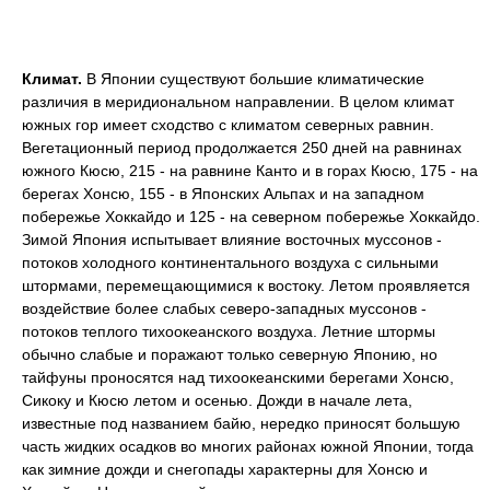
Климат.
В Японии существуют большие климатические
различия в меридиональном направлении. В целом климат
южных гор имеет сходство с климатом северных равнин.
Вегетационный период продолжается 250 дней на равнинах
южного Кюсю, 215 - на равнине Канто и в горах Кюсю, 175 - на
берегах Хонсю, 155 - в Японских Альпах и на западном
побережье Хоккайдо и 125 - на северном побережье Хоккайдо.
Зимой Япония испытывает влияние восточных муссонов -
потоков холодного континентального воздуха с сильными
штормами, перемещающимися к востоку. Летом проявляется
воздействие более слабых северо-западных муссонов -
потоков теплого тихоокеанского воздуха. Летние штормы
обычно слабые и поражают только северную Японию, но
тайфуны проносятся над тихоокеанскими берегами Хонсю,
Сикоку и Кюсю летом и осенью. Дожди в начале лета,
известные под названием байю, нередко приносят большую
часть жидких осадков во многих районах южной Японии, тогда
как зимние дожди и снегопады характерны для Хонсю и