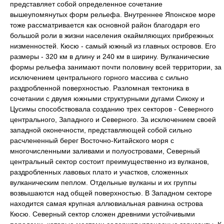
представляет собой определенное сочетание
вышеупомянутых форм рельефа. Внутреннее Японское море
тоже рассматривается как основной район благодаря его
большой роли в жизни населения окаймляющих прибрежных
низменностей. Кюсю - самый южный из главных островов. Его
размеры - 320 км в длину и 240 км в ширину. Вулканические
формы рельефа занимают почти половину всей территории, за
исключением центрального горного массива с сильно
раздробленной поверхностью. Разломная тектоника в
сочетании с двумя южными структурными дугами Сикоку и
Цусимы способствовала созданию трех секторов - Северного
центрального, Западного и Северного. За исключением своей
западной оконечности, представляющей собой сильно
расчлененный берег Восточно-Китайского моря с
многочисленными заливами и полуостровами, Северный
центральный сектор состоит преимущественно из вулканов,
раздробленных лавовых плато и участков, сложенных
вулканическим пеплом. Отдельные вулканы и их группы
возвышаются над общей поверхностью. В Западном секторе
находится самая крупная аллювиальная равнина острова
Кюсю. Северный сектор сложен древними устойчивыми