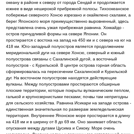
океану в районе к северу от города Сендай и продолжается
южнее в виде неширокой прибрежной полосы. Тихоокеанское
побережье северного Хонсю изрезано и окаймлено скалами, а
берег Японского моря преимущественно выровненный, здесь
представлена очень узкая прибрежная равнина. Хоккайдо -
остров причудливой формы на севере Японии. Он
простирается с востока на запад на 450 км и с севера на юг на
418 км. Юго-западный полуостров является продолжением
меридиональной дуги на севере Хонсю, северный и южный
полуострова связаны с Сахалинской дугой, а восточный
полуостров - с Курильской. В центре острова горная область
сформировалась на пересечении Сахалинской и Курильской
дуг. На восточном полуострове находятся действующие
вулканы. Между полуостровами простираются обширные
плоские территории, которые покрыты вулканическим пеплом,
галькой и крупнозернистыми песками; почвы там непригодны
для сельского хозяйства. Равнина Исикари на западе острова -
единственная значительная по размерам земледельческая
территория. Внутреннее Японское море простирается в длину
на 418 км и в ширину от 8 до 69 км. Оно занимает область
опускания между дугами Цусима и Сикоку. Море очень