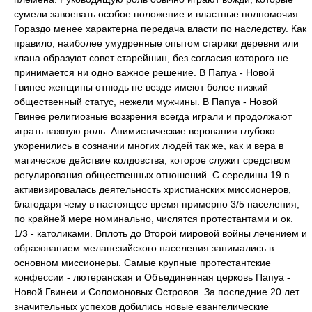
сумели завоевать особое положение и властные полномочия.
Гораздо менее характерна передача власти по наследству. Как
правило, наиболее умудренные опытом старики деревни или
клана образуют совет старейшин, без согласия которого не
принимается ни одно важное решение. В Папуа - Новой
Гвинее женщины отнюдь не везде имеют более низкий
общественный статус, нежели мужчины. В Папуа - Новой
Гвинее религиозные воззрения всегда играли и продолжают
играть важную роль. Анимистические верования глубоко
укоренились в сознании многих людей так же, как и вера в
магическое действие колдовства, которое служит средством
регулирования общественных отношений. С середины 19 в.
активизировалась деятельность христианских миссионеров,
благодаря чему в настоящее время примерно 3/5 населения,
по крайней мере номинально, числятся протестантами и ок.
1/3 - католиками. Вплоть до Второй мировой войны лечением и
образованием меланезийского населения занимались в
основном миссионеры. Самые крупные протестантские
конфессии - лютеранская и Объединенная церковь Папуа -
Новой Гвинеи и Соломоновых Островов. За последние 20 лет
значительных успехов добились новые евангелические