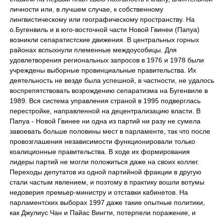
личности или, в лучшем случае, к собственному
лингвистическому или географическому пространству. На
о.Бугенвиль и в юго-восточной части Новой Гвинеи (Папуа)
возникли сепаратистские движения. В центральных горных
районах вспыхнули племенные междоусобицы. Для
удовлетворения региональных запросов в 1976 и 1978 были
учреждены выборные провинциальные правительства. Их
деятельность не везде была успешной, в частности, не удалось
воспрепятствовать возрождению сепаратизма на Бугенвиле в
1989. Вся система управления страной в 1995 подверглась
перестройке, направленной на децентрализацию власти. В
Папуа - Новой Гвинее ни одна из партий ни разу не сумела
завоевать больше половины мест в парламенте, так что после
провозглашения независимости функционировали только
коалиционные правительства. В ходе их формирования
лидеры партий не могли положиться даже на своих коллег.
Переходы депутатов из одной партийной фракции в другую
стали частым явлением, и поэтому в практику вошли вотумы
недоверия премьер-министру и отставки кабинетов. На
парламентских выборах 1997 даже такие опытные политики,
как Джулиус Чан и Пайас Вингти, потерпели поражение, и