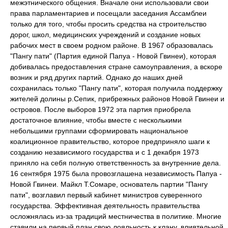
межэтнического общения. Вначале они использовали свои
права парламентариев и посещали заседания Ассамблеи
только для того, чтобы просить средства на строительство
дорог, школ, медицинских учреждений и создание новых
рабочих мест в своем родном районе. В 1967 образовалась
"Пангу пати" (Партия единой Папуа - Новой Гвинеи), которая
добивалась предоставления стране самоуправления, а вскоре
возник и ряд других партий. Однако до наших дней
сохранилась только "Пангу пати", которая получила поддержку
жителей долины р.Сепик, прибрежных районов Новой Гвинеи и
островов. После выборов 1972 эта партия приобрела
достаточное влияние, чтобы вместе с несколькими
небольшими группами сформировать национальное
коалиционное правительство, которое предприняло шаги к
созданию независимого государства и с 1 декабря 1973
приняло на себя полную ответственность за внутренние дела.
16 сентября 1975 была провозглашена независимость Папуа -
Новой Гвинеи. Майкл Т.Сомаре, основатель партии "Пангу
пати", возглавил первый кабинет министров суверенного
государства. Эффективная деятельность правительства
осложнялась из-за традиций местничества в политике. Многие
ставили на первый план свою лояльность к клану, влиятельной