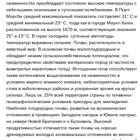
низменностях преобладают постоянно высокие температуры с
небольшими сезонными и суточными колебаниями. В Порт-
Морсби средний максимальный показатель составляет 31° С и
средний минимальный 23° С, тогда как в городе Маунт-Хаген,
расположенном на высоте 1670 м, соответствующие значения
25° и 13° С. В горах холоднее, суточные амплитуды
температур выражены сильнее. Почвы, растительность и
животный мир. В основном почвы малоплодородные и
обладают низким сельскохозяйственным потенциалом, что
предопределено свойствами материнских пород (в частности,
выветрелых коралловых толщ). Истощению почв способствуют
также интенсивное выщелачивание на низменностях в
условиях жаркого влажного климата, неблагоприятные условия
стока в заболоченных районах и ускоренная эрозия на крутых
склонах. Лишь ок. 25% всей территории страны по почвенно-
геоморфологическим условиям пригодны для земледелия.
Наиболее плодородны почвы, развитые на вулканических
отложениях в провинциях Западное нагорье и Южное нагорье,
на севере Новой Британии и о.Бугенвиль. Высокой
продуктивностью отличаются также почвы на хорошо
дренируемых молодых аллювиальных отложениях во многих