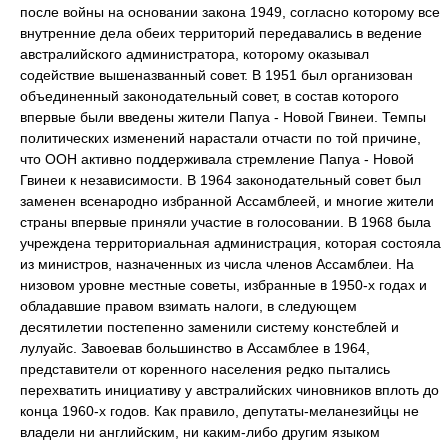
после войны на основании закона 1949, согласно которому все
внутренние дела обеих территорий передавались в ведение
австралийского администратора, которому оказывал
содействие вышеназванный совет. В 1951 был организован
объединенный законодательный совет, в состав которого
впервые были введены жители Папуа - Новой Гвинеи. Темпы
политических изменений нарастали отчасти по той причине,
что ООН активно поддерживала стремление Папуа - Новой
Гвинеи к независимости. В 1964 законодательный совет был
заменен всенародно избранной Ассамблеей, и многие жители
страны впервые приняли участие в голосовании. В 1968 была
учреждена территориальная администрация, которая состояла
из министров, назначенных из числа членов Ассамблеи. На
низовом уровне местные советы, избранные в 1950-х годах и
обладавшие правом взимать налоги, в следующем
десятилетии постепенно заменили систему констеблей и
лулуайс. Завоевав большинство в Ассамблее в 1964,
представители от коренного населения редко пытались
перехватить инициативу у австралийских чиновников вплоть до
конца 1960-х годов. Как правило, депутаты-меланезийцы не
владели ни английским, ни каким-либо другим языком