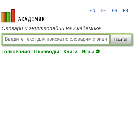
EN
DE
ES
FR
academic.ru
Словари и энциклопедии на Академике
Найти!
Толкования
Переводы
Книги
Игры ⚽