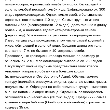
птица-носорог, королевский голубь Виктория, белогрудый и
золотистолобый пестрый голуби и др. Зафиксировано ок. 300
видов пресмыкающихся. Одних только змей, в большинстве
ядовитых, насчитывают 110 видов. Самые крупные из них -
питоны и боа (в совокупности 12 видов), достигающие в длину
более 7 м, а наиболее ядовит четырехметровый тайпан
(редкий вид). Чрезвычайно агрессивны живородящие змеи.
Известны два вида крокодилов, в том числе самый крупный в
мире, обитающий в соленой воде. Средняя длина его тела
составляет 7 м, но бывают и 10-метровые особи.
Пресноводные крокодилы -гораздо меньше по размеру (в
основном ок. 2 м). Млекопитающих выявлено ок. 230 видов.
Отсутствуют многие крупные представители этого класса
животных, например обезьяны и большие кошки
(встречающиеся в Юго-Восточной Азии). Обычны мелкие
кенгуру (валлаби), опоссумы, ехидны, сумчатые мыши, крысы,
летучие мыши. Обращает на себя внимание кускус - животное,
внешне напоминающее ленивца. Огромным разнообразием
отличается мир насекомых (30 тыс. видов). Среди них - самая
крупная в мире бабочка (Ornithoptera alexandrae) с размахом
крыльев 35 см.