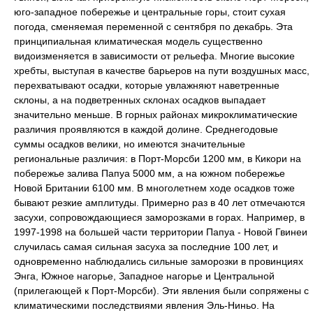
юго-западное побережье и центральные горы, стоит сухая
погода, сменяемая переменной с сентября по декабрь. Эта
принципиальная климатическая модель существенно
видоизменяется в зависимости от рельефа. Многие высокие
хребты, выступая в качестве барьеров на пути воздушных масс,
перехватывают осадки, которые увлажняют наветренные
склоны, а на подветренных склонах осадков выпадает
значительно меньше. В горных районах микроклиматические
различия проявляются в каждой долине. Среднегодовые
суммы осадков велики, но имеются значительные
региональные различия: в Порт-Морсби 1200 мм, в Кикори на
побережье залива Папуа 5000 мм, а на южном побережье
Новой Британии 6100 мм. В многолетнем ходе осадков тоже
бывают резкие амплитуды. Примерно раз в 40 лет отмечаются
засухи, сопровождающиеся заморозками в горах. Например, в
1997-1998 на большей части территории Папуа - Новой Гвинеи
случилась самая сильная засуха за последние 100 лет, и
одновременно наблюдались сильные заморозки в провинциях
Энга, Южное нагорье, Западное нагорье и Центральной
(прилегающей к Порт-Морсби). Эти явления были сопряжены с
климатическими последствиями явления Эль-Ниньо. На