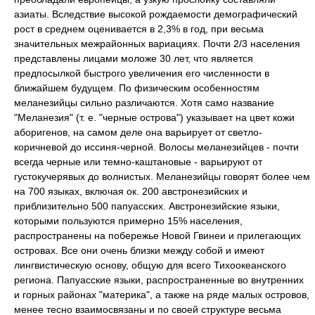
азиаты. Вследствие высокой рождаемости демографический
рост в среднем оценивается в 2,3% в год, при весьма
значительных межрайонных вариациях. Почти 2/3 населения
представлены лицами моложе 30 лет, что является
предпосылкой быстрого увеличения его численности в
ближайшем будущем. По физическим особенностям
меланезийцы сильно различаются. Хотя само название
"Меланезия" (т. е. "черные острова") указывает на цвет кожи
аборигенов, на самом деле она варьирует от светло-
коричневой до иссиня-черной. Волосы меланезийцев - почти
всегда черные или темно-каштановые - варьируют от
густокучерявых до волнистых. Меланезийцы говорят более чем
на 700 языках, включая ок. 200 австронезийских и
приблизительно 500 папуасских. Австронезийские языки,
которыми пользуются примерно 15% населения,
распространены на побережье Новой Гвинеи и прилегающих
островах. Все они очень близки между собой и имеют
лингвистическую основу, общую для всего Тихоокеанского
региона. Папуасские языки, распространенные во внутренних
и горных районах "материка", а также на ряде малых островов,
менее тесно взаимосвязаны и по своей структуре весьма