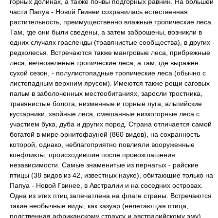
горных долинах, а также почвы подгорных равнин. На большей
части Папуа - Новой Гвинеи сохранилась естественная
растительность, преимущественно влажные тропические леса.
Там, где они были сведены, а затем заброшены, возникли в
одних случаях грасленды (травянистые сообщества), в других -
редколесья. Встречаются также мангровые леса, прибрежные
леса, вечнозеленые тропические леса, а там, где выражен
сухой сезон, - полулистопадные тропические леса (обычно с
листопадным верхним ярусом). Имеются также рощи саговых
пальм в заболоченных местообитаниях, заросли тростника,
травянистые болота, низменные и горные луга, альпийские
кустарники, хвойные леса, смешанные низкогорные леса с
участием бука, дуба и других пород. Страна отличается самой
богатой в мире орнитофауной (860 видов), на сохранность
которой, однако, неблагоприятно повлияли вооруженные
конфликты, происходившие после провозглашения
независимости. Самые знаменитые из пернатых - райские
птицы (38 видов из 42, известных науке), обитающие только на
Папуа - Новой Гвинее, в Австралии и на соседних островах.
Одна из этих птиц запечатлена на флаге страны. Встречаются
такие необычные виды, как казуар (нелетающая птица,
родственная африканскому страусу и австралийскому эму),