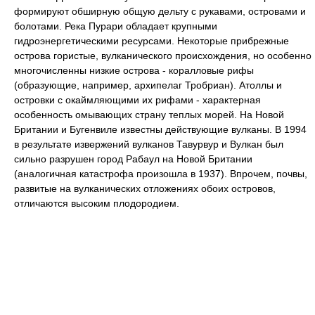
формируют обширную общую дельту с рукавами, островами и
болотами. Река Пурари обладает крупными
гидроэнергетическими ресурсами. Некоторые прибрежные
острова гористые, вулканического происхождения, но особенно
многочисленны низкие острова - коралловые рифы
(образующие, например, архипелаг Тробриан). Атоллы и
островки с окаймляющими их рифами - характерная
особенность омывающих страну теплых морей. На Новой
Британии и Бугенвиле известны действующие вулканы. В 1994
в результате извержений вулканов Тавурвур и Вулкан был
сильно разрушен город Рабаул на Новой Британии
(аналогичная катастрофа произошла в 1937). Впрочем, почвы,
развитые на вулканических отложениях обоих островов,
отличаются высоким плодородием.