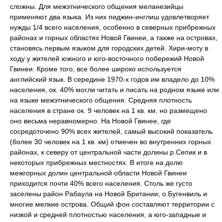
сложны. Для межэтнического общения меланезийцы
применяют два языка. Из них пиджин-инглиш удовлетворяет
нужды 1/4 всего населения, особенно в северных прибрежных
районах и горных областях Новой Гвинеи, а также на островах,
становясь первым языком для городских детей. Хири-моту в
ходу у жителей южного и юго-восточного побережий Новой
Гвинеи. Кроме того, все более широко используется
английский язык. В середине 1970-х годов им владело до 10%
населения, ок. 40% могли читать и писать на родном языке или
на языке межэтнического общения. Средняя плотность
населения в стране ок. 9 человек на 1 кв. км, но размещено
оно весьма неравномерно. На Новой Гвинее, где
сосредоточено 90% всех жителей, самый высокий показатель
(более 30 человек на 1 кв. км) отмечен во внутренних горных
районах, к северу от центральной части долины р.Сепик и в
некоторых прибрежных местностях. В итоге на долю
межгорных долин центральной области Новой Гвинеи
приходится почти 40% всего населения. Столь же густо
заселены район Рабаула на Новой Британии, о.Бугенвиль и
многие мелкие острова. Общий фон составляют территории с
низкой и средней плотностью населения, а юго-западные и