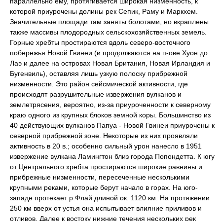
параллельно ему, протягивается широкая низменность, к
которой приурочены долины рек Сепик, Раму и Маркхем.
Значительные площади там заняты болотами, но вкраплены
также массивы плодородных сельскохозяйственных земель.
Горные хребты простираются вдоль северо-восточного
побережья Новой Гвинеи (и продолжаются на п-ове Хуон до
Лаэ и далее на островах Новая Британия, Новая Ирландия и
Бугенвиль), оставляя лишь узкую полоску прибрежной
низменности. Это район сейсмической активности, где
происходят разрушительные извержения вулканов и
землетрясения, вероятно, из-за приуроченности к северному
краю одного из крупных блоков земной коры. Большинство из
40 действующих вулканов Папуа - Новой Гвинеи приурочены к
северной прибрежной зоне. Некоторые из них проявляли
активность в 20 в.; особенно сильный урон нанесло в 1951
извержение вулкана Ламингтон близ города Попондетта. К югу
от Центрального хребта простираются широкие равнины и
прибрежные низменности, пересеченные несколькими
крупными реками, которые берут начало в горах. На юго-
западе протекает р.Флай длиной ок. 1120 км. На протяжении
250 км вверх от устья она испытывает влияние приливов и
отливов. Далее к востоку нижние течения нескольких рек