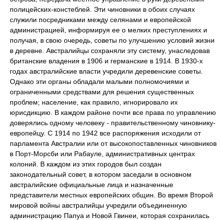
полицейских-констеблей. Эти чиновники в обоих случаях
служили посредниками между селянами и европейской
администрацией, информируя ее о мелких преступлениях и
получая, в свою очередь, советы по улучшению условий жизни
в деревне. Австралийцы сохраняли эту систему, унаследовав
британские владения в 1906 и германские в 1914. В 1930-х
годах австралийские власти учредили деревенские советы.
Однако эти органы обладали малыми полномочиями и
ограниченными средствами для решения существенных
проблем; население, как правило, игнорировало их
юрисдикцию. В каждом районе почти все права по управлению
доверялись одному человеку - правительственному чиновнику-
европейцу. С 1914 по 1942 все распоряжения исходили от
парламента Австралии или от высокопоставленных чиновников
в Порт-Морсби или Рабауле, административных центрах
колоний. В каждом из этих городов был создан
законодательный совет, в котором заседали в основном
австралийские официальные лица и назначенные
представители местных европейских общин. Во время Второй
мировой войны австралийцы учредили объединенную
администрацию Папуа и Новой Гвинеи, которая сохранилась