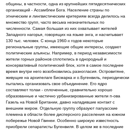
общины, в частности, одна из крупнейших пятидесятнических
организаций - Ассамблеи Бога. Население страны по
этническим и лингвистическим критериям всегда делилось на
множество групп, часто весьма незначительных по
численности. Самая большая из них охватывает жителей
Западного нагорья, говорящих на языке энга, и насчитывает
130 тыс. человек. С конца 1960-х годов некоторые
региональные группы, имеющие общие интересы, создают
политические альянсы. Например, в период независимости
жители горных районов сплотились в однородный и
консервативный политический блок, хотя в самое последнее
время внутри него возобновились разногласия. Островитяне,
живущие на архипелаге Бисмарка и о.Бугенвиль, периодически
пытались организовать свое объединение. Его ядро
составляют толаи - сплоченные, сравнительно хорошо
образованные и частично урбанизированные жители п-ова
Газель на Новой Британии, давно наладившие контакт с
внешним миром. Отдельную группу образуют папуасские
племена в области более дисперсного расселения на южном
побережье Новой Гвинеи. Особенно широкую известность
приобрели сепаратисты Бугенвиля. В целом же в последние