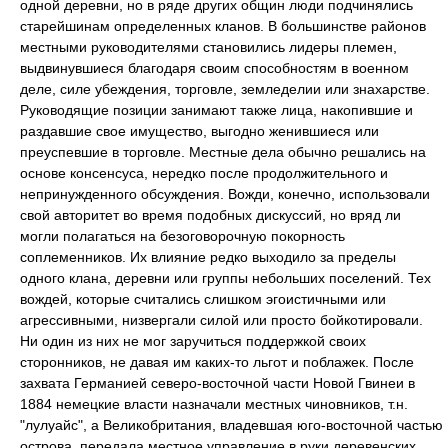
одной деревни, но в ряде других общин люди подчинялись
старейшинам определенных кланов. В большинстве районов
местными руководителями становились лидеры племен,
выдвинувшиеся благодаря своим способностям в военном
деле, силе убеждения, торговле, земледелии или знахарстве.
Руководящие позиции занимают также лица, накопившие и
раздавшие свое имущество, выгодно женившиеся или
преуспевшие в торговле. Местные дела обычно решались на
основе консенсуса, нередко после продолжительного и
непринужденного обсуждения. Вожди, конечно, использовали
свой авторитет во время подобных дискуссий, но вряд ли
могли полагаться на безоговорочную покорность
соплеменников. Их влияние редко выходило за пределы
одного клана, деревни или группы небольших поселений. Тех
вождей, которые считались слишком эгоистичными или
агрессивными, низвергали силой или просто бойкотировали.
Ни один из них не мог заручиться поддержкой своих
сторонников, не давая им каких-то льгот и поблажек. После
захвата Германией северо-восточной части Новой Гвинеи в
1884 немецкие власти назначали местных чиновников, т.н.
"лулуайс", а Великобритания, владевшая юго-восточной частью
острова, передала местное управление в руки деревенских