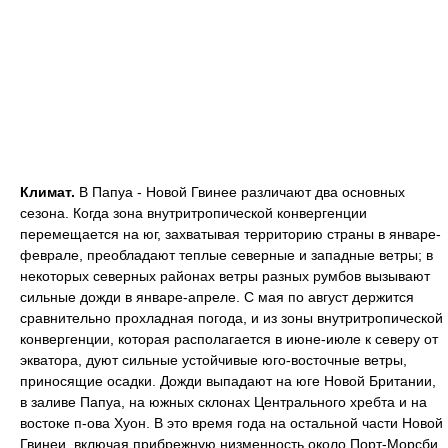
Климат.
В Папуа - Новой Гвинее различают два основных
сезона. Когда зона внутритропической конвергенции
перемещается на юг, захватывая территорию страны в январе-
феврале, преобладают теплые северные и западные ветры; в
некоторых северных районах ветры разных румбов вызывают
сильные дожди в январе-апреле. С мая по август держится
сравнительно прохладная погода, и из зоны внутритропической
конвергенции, которая располагается в июне-июле к северу от
экватора, дуют сильные устойчивые юго-восточные ветры,
приносящие осадки. Дожди выпадают на юге Новой Британии,
в заливе Папуа, на южных склонах Центрального хребта и на
востоке п-ова Хуон. В это время года на остальной части Новой
Гвинеи, включая прибрежную низменность около Порт-Морсби,