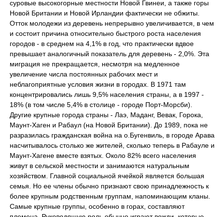
суровые высокогорные местности Новой Гвинеи, а также горы
Новой Британии и Новой Ирландии фактически не обжиты.
Отток молодежи из деревень непрерывно увеличивается, в чем
и состоит причина относительно быстрого роста населения
городов - в среднем на 4,1% в год, что практически вдвое
превышает аналогичный показатель для деревень - 2,0%. Эта
миграция не прекращается, несмотря на медленное
увеличение числа постоянных рабочих мест и
неблагоприятные условия жизни в городах. В 1971 там
концентрировались лишь 9,5% населения страны, а в 1997 -
18% (в том числе 5,4% в столице - городе Порт-Морсби).
Другие крупные города страны - Лаэ, Маданг, Вевак, Горока,
Маунт-Хаген и Рабаул (на Новой Британии). До 1989, пока не
разразилась гражданская война на о.Бугенвиль, в городе Арава
насчитывалось столько же жителей, сколько теперь в Рабауле и
Маунт-Хагене вместе взятых. Около 82% всего населения
живут в сельской местности и занимаются натуральным
хозяйством. Главной социальной ячейкой является большая
семья. Но ее члены обычно признают свою принадлежность к
более крупным родственным группам, напоминающим кланы.
Самые крупные группы, особенно в горах, составляют
племена. Руководящую роль обычно играют вожди, которые