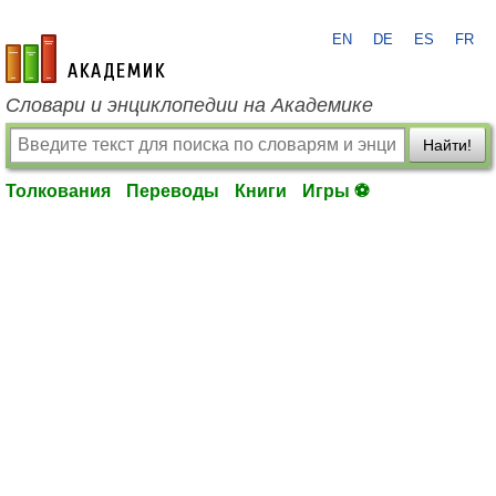
EN
DE
ES
FR
academic.ru
Словари и энциклопедии на Академике
Найти!
Толкования
Переводы
Книги
Игры ⚽