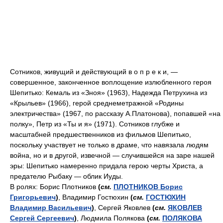
Сотников, живущий и действующий в о п р е к и, —
совершенное, законченное воплощение излюбленного героя
Шепитько: Кемаль из «Зноя» (1963), Надежда Петрухина из
«Крыльев» (1966), герой среднеметражной «Родины
электричества» (1967, по рассказу А.Платонова), попавшей «на
полку», Петр из «Ты и я» (1971). Сотников глубже и
масштабней предшественников из фильмов Шепитько,
поскольку участвует не только в драме, что навязала людям
война, но и в другой, извечной — случившейся на заре нашей
эры: Шепитько намеренно придала герою черты Христа, а
предателю Рыбаку — облик Иуды.
В ролях: Борис Плотников
(
см.
ПЛОТНИКОВ Борис
Григорьевич
)
, Владимир Гостюхин
(
см.
ГОСТЮХИН
Владимир Васильевич
)
, Сергей Яковлев
(
см.
ЯКОВЛЕВ
Сергей Сергеевич
)
, Людмила Полякова
(
см.
ПОЛЯКОВА