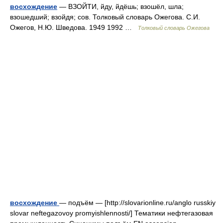
восхождение
— ВЗОЙТИ, йду, йдёшь; взошёл, шла;
взошедший; взойдя; сов. Толковый словарь Ожегова. С.И.
Ожегов, Н.Ю. Шведова. 1949 1992 …
Толковый словарь Ожегова
восхождение
— подъём — [http://slovarionline.ru/anglo russkiy
slovar neftegazovoy promyishlennosti/] Тематики нефтегазовая