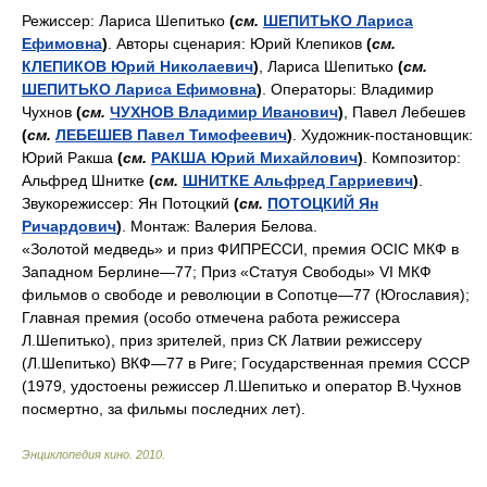
Режиссер: Лариса Шепитько
(
см.
ШЕПИТЬКО Лариса
Ефимовна
)
. Авторы сценария: Юрий Клепиков
(
см.
КЛЕПИКОВ Юрий Николаевич
)
, Лариса Шепитько
(
см.
ШЕПИТЬКО Лариса Ефимовна
)
. Операторы: Владимир
Чухнов
(
см.
ЧУХНОВ Владимир Иванович
)
, Павел Лебешев
(
см.
ЛЕБЕШЕВ Павел Тимофеевич
)
. Художник-постановщик:
Юрий Ракша
(
см.
РАКША Юрий Михайлович
)
. Композитор:
Альфред Шнитке
(
см.
ШНИТКЕ Альфред Гарриевич
)
.
Звукорежиссер: Ян Потоцкий
(
см.
ПОТОЦКИЙ Ян
Ричардович
)
. Монтаж: Валерия Белова.
«Золотой медведь» и приз ФИПРЕССИ, премия ОСIC МКФ в
Западном Беpлине—77; Приз «Статуя Свободы» VI МКФ
фильмов о свободе и революции в Сопотце—77 (Югославия);
Главная пpемия (особо отмечена работа режиссера
Л.Шепитько), приз зрителей, приз СК Латвии режиссеру
(Л.Шепитько) ВКФ—77 в Риге; Государственная премия СССР
(1979, удостоены режиссер Л.Шепитько и оператор В.Чухнов
посмертно, за фильмы последних лет).
Энциклопедия кино
.
2010
.