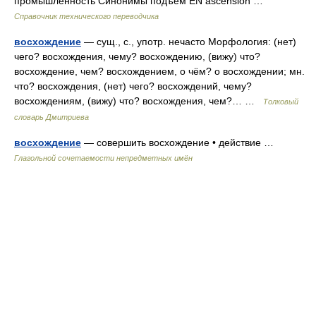
промышленность Синонимы подъём EN ascension …
Справочник технического переводчика
восхождение
— сущ., с., употр. нечасто Морфология: (нет)
чего? восхождения, чему? восхождению, (вижу) что?
восхождение, чем? восхождением, о чём? о восхождении; мн.
что? восхождения, (нет) чего? восхождений, чему?
восхождениям, (вижу) что? восхождения, чем?… …
Толковый
словарь Дмитриева
восхождение
— совершить восхождение • действие …
Глагольной сочетаемости непредметных имён