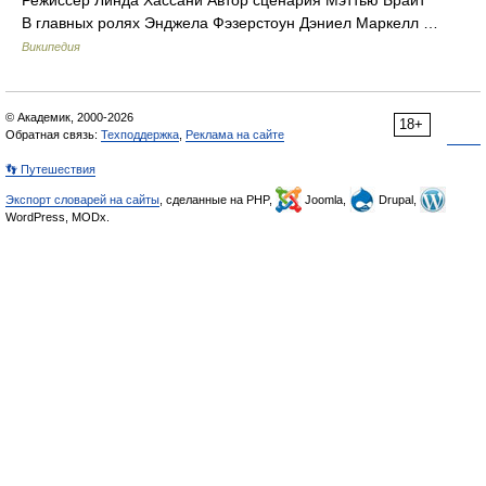
Режиссёр Линда Хассани Автор сценария Мэттью Брайт
В главных ролях Энджела Фэзерстоун Дэниел Маркелл …
Википедия
© Академик, 2000-2026
18+
Обратная связь:
Техподдержка
,
Реклама на сайте
👣 Путешествия
Экспорт словарей на сайты
, сделанные на PHP,
Joomla,
Drupal,
WordPress, MODx.