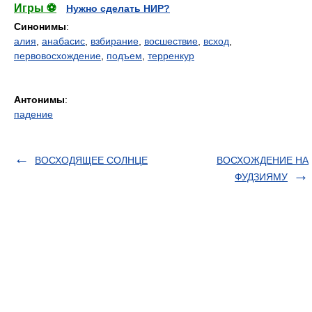
Игры ⚽
Нужно сделать НИР?
Синонимы
:
алия
,
анабасис
,
взбирание
,
восшествие
,
всход
,
первовосхождение
,
подъем
,
терренкур
Антонимы
:
падение
ВОСХОДЯЩЕЕ СОЛНЦЕ
ВОСХОЖДЕНИЕ НА
ФУДЗИЯМУ