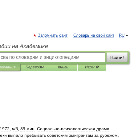
Запомнить сайт
Словарь на свой сайт
RU
едии на Академике
Найти!
лкования
Переводы
Книги
Игры ⚽
1972
,
ч
/
б
,
89
мин
.
Социально
-
психологическая
драма
.
еки
выпало
пребывать
советским
эмигрантам
за
рубежом
,