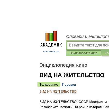
Словари и энциклоп
academic.ru
Энциклопедия кино
То
Энциклопедия кино
ВИД НА ЖИТЕЛЬСТВО
Толкование
Перевод
ВИД
НА
ЖИТЕЛЬСТВО
ВИД
НА
ЖИТЕЛЬСТВО
,
СССР
,
Мосфильм
,
Разоблачать
печальный
рай
,
в
котором
нав