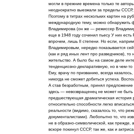
могли
в
прежние
времена
только
те
автор
неоднократно
выезжали
за
пределы
СССР
Поэтому
в
титрах
нескольких
картин
на
ру
международную
тему
,
можно
обнаружить
Владимирова
(
он
же
—
режиссер
Владими
еще
в
1948
году
сочинил
пьесу
У
них
есть
впрочем
,
лишь
II
степени
.
Но
если
,
наприм
Владимировым
,
нередко
показывается
сей
(
как
и
ряд
иных
лент
про
разведчиков
),
то
жительство
.
А
было
бы
на
самом
деле
инт
тенденциозно
-
декларативную
,
но
в
чем
-
то
Ему
,
врачу
по
призванию
,
всегда
казалось
,
никогда
не
сможет
добиться
успеха
.
Воспо
А
став
безработным
,
принял
предложение
здесь
—
невозвращенец
не
может
не
быть
предшествующая
драматическая
история
относительно
способности
легко
вписаться
реальности
(
видимо
,
сказалось
то
,
что
реж
документалистами
).
Любопытно
то
,
что
из
не
в
образно
-
символической
,
как
прежде
,
вскоре
покинул
СССР
,
так
же
,
как
и
актриса