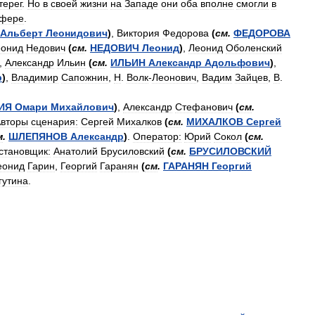
терег
.
Но
в
своей
жизни
на
Западе
они
оба
вполне
смогли
в
фере
.
Альберт
Леонидович
)
,
Виктория
Федорова
(
см
.
ФЕДОРОВА
еонид
Недович
(
см
.
НЕДОВИЧ
Леонид
)
,
Леонид
Оболенский
,
Александр
Ильин
(
см
.
ИЛЬИН
Александр
Адольфович
)
,
р
)
,
Владимир
Сапожнин
,
Н
.
Волк
-
Леонович
,
Вадим
Зайцев
,
В
.
ИЯ
Омари
Михайлович
)
,
Александр
Стефанович
(
см
.
вторы
сценария:
Сергей
Михалков
(
см
.
МИХАЛКОВ
Сергей
м
.
ШЛЕПЯНОВ
Александр
)
.
Оператор:
Юрий
Сокол
(
см
.
становщик:
Анатолий
Брусиловский
(
см
.
БРУСИЛОВСКИЙ
еонид
Гарин
,
Георгий
Гаранян
(
см
.
ГАРАНЯН
Георгий
гутина
.