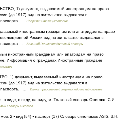
ТВО, 1) документ, выдаваемый иностранцам на право
ссии (до 1917) вид на жительство выдавался в
о паспорта …
Современная энциклопедия
ыдаваемый иностранным гражданам или апатридам на право
революционной России вид на жительство выдавался в
о паспорта …
Большой Энциклопедический словарь
мый иностранным гражданам или апатридам на право
акже: Информация о гражданах Иностранные граждане
 словарь
, 1) документ, выдаваемый иностранцам на право
ссии (до 1917) вид на жительство выдавался в
то паспорта. …
Иллюстрированный энциклопедический словарь
е, в виде, в виду, на виду, м. Толковый словарь Ожегова. С.И.
овый словарь Ожегова
мов: 2 • вид (54) • паспорт (17) Словарь синонимов ASIS. В.Н.