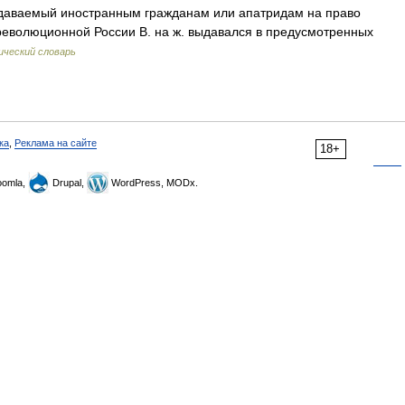
ыдаваемый иностранным гражданам или апатридам на право
ореволюционной России В. на ж. выдавался в предусмотренных
ческий словарь
ка
,
Реклама на сайте
18+
omla,
Drupal,
WordPress, MODx.