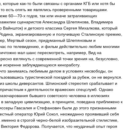
ы
,
которые
как
-
то
были
связаны
с
органами
КГБ
или
хотя
бы
,
то
есть
опять
же
являлись
проверенными
товарищами
.
беже
60
—
70
-
х
годов
,
так
или
иначе
затрагивающих
фамилии
сценаристов
Александра
Шлепянова
,
Владимира
р
Вайншток
)
и
детского
классика
Сергея
Михалкова
,
который
Родина
,
экранизированную
и
получившую
Сталинскую
премию
,
ер
,
Мертвый
сезон
,
придуманный
Шлепяновым
и
час
по
телевидению
,
и
фильм
действительно
любим
многими
ничтожно
мал
шанс
пересмотреть
,
например
,
Вид
на
ересно
взглянуть
с
современной
точки
зрения
на
,
безусловно
,
и
искренне
заблуждающуюся
киноработу
.
что
занимаясь
любимым
делом
в
условиях
несвободы
,
он
льзовавшись
туристической
поездкой
за
рубеж
,
он
не
вернулся
.
из
школы
диверсантов
.
Шпионский
стереотип
срабатывает
и
причастным
к
деятельности
вражеских
спецслужб
.
Однако
разочарования
бывшего
советского
человека
в
иллюзиях
в
западную
цивилизацию
,
в
принципе
,
поведана
приближено
к
иссеры
Гвасалия
и
Стефанович
были
до
этого
признанными
вестный
оператор
Юрий
Сокол
,
неожиданно
проявивший
себя
а
именно
в
строгой
черно
-
белой
изобразительной
стилистике
,
Виктория
Федорова
.
Получается
,
что
неудачный
опыт
героя