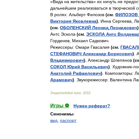
«
Вида
на
жительства
»
их
ничуть
не
предос
дальнейшем
реализоваться
в
творческой
с
В
ролях:
Альберт
Филозов
(
см
.
ФИЛОЗОВ
Виктория
Яковлевна
)
,
Инна
Сергеева
,
Л
(
см
.
ОБОЛЕНСКИЙ
Леонид
Леонидович
)
Антс
Эскола
(
см
.
ЭСКОЛА
Антс
Волдема
Горденев
,
Михаил
Садкович
.
Режиссеры:
Омари
Гвасалия
(
см
.
ГВАСАЛ
СТЕФАНОВИЧ
Александр
Борисович
)
.
А
Владимирович
)
,
Александр
Шлепянов
(
с
СОКОЛ
Юрий
Васильевич
)
.
Художник
-
по
Анатолий
Рафаилович
)
.
Композиторы:
Л
Арамович
)
.
Звукорежиссер:
Валентина
Ла
Энциклопедия
кино
.
2010
.
Игры ⚽
Нужен реферат?
Синонимы
:
вид
,
паспорт