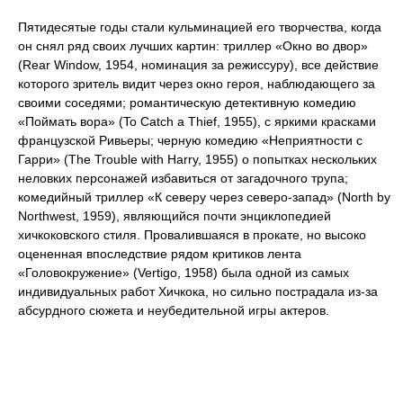
Пятидесятые годы стали кульминацией его творчества, когда
он снял ряд своих лучших картин: триллер «Окно во двор»
(Rear Window, 1954, номинация за режиссуру), все действие
которого зритель видит через окно героя, наблюдающего за
своими соседями; романтическую детективную комедию
«Поймать вора» (To Catch a Thief, 1955), с яркими красками
французской Ривьеры; черную комедию «Неприятности с
Гарри» (The Trouble with Harry, 1955) о попытках нескольких
неловких персонажей избавиться от загадочного трупа;
комедийный триллер «К северу через северо-запад» (North by
Northwest, 1959), являющийся почти энциклопедией
хичкоковского стиля. Провалившаяся в прокате, но высоко
оцененная впоследствие рядом критиков лента
«Головокружение» (Vertigo, 1958) была одной из самых
индивидуальных работ Хичкока, но сильно пострадала из-за
абсурдного сюжета и неубедительной игры актеров.