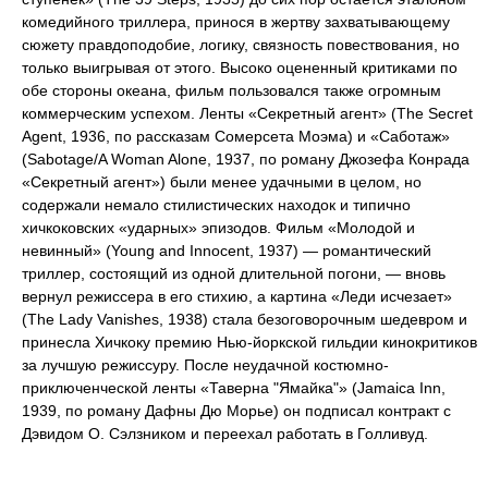
комедийного триллера, принося в жертву захватывающему
сюжету правдоподобие, логику, связность повествования, но
только выигрывая от этого. Высоко оцененный критиками по
обе стороны океана, фильм пользовался также огромным
коммерческим успехом. Ленты «Секретный агент» (The Secret
Agent, 1936, по рассказам Сомерсета Моэма) и «Саботаж»
(Sabotage/A Woman Alone, 1937, по роману Джозефа Конрада
«Секретный агент») были менее удачными в целом, но
содержали немало стилистических находок и типично
хичкоковских «ударных» эпизодов. Фильм «Молодой и
невинный» (Young and Innocent, 1937) — романтический
триллер, состоящий из одной длительной погони, — вновь
вернул режиссера в его стихию, а картина «Леди исчезает»
(The Lady Vanishes, 1938) стала безоговорочным шедевром и
принесла Хичкоку премию Нью-йоркской гильдии кинокритиков
за лучшую режиссуру. После неудачной костюмно-
приключенческой ленты «Таверна "Ямайка"» (Jamaica Inn,
1939, по роману Дафны Дю Морье) он подписал контракт с
Дэвидом О. Сэлзником и переехал работать в Голливуд.