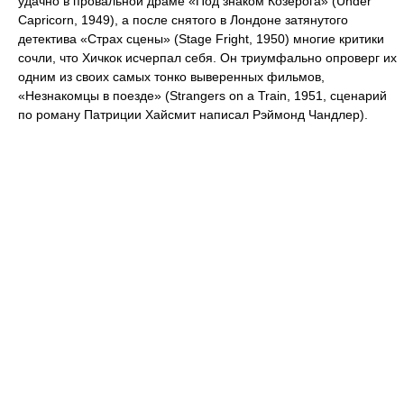
удачно в провальной драме «Под знаком Козерога» (Under
Capricorn, 1949), а после снятого в Лондоне затянутого
детектива «Страх сцены» (Stage Fright, 1950) многие критики
сочли, что Хичкок исчерпал себя. Он триумфально опроверг их
одним из своих самых тонко выверенных фильмов,
«Незнакомцы в поезде» (Strangers on a Train, 1951, сценарий
по роману Патриции Хайсмит написал Рэймонд Чандлер).