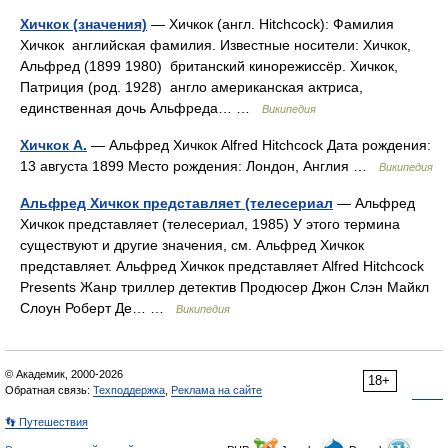
Хичкок (значения)
— Хичкок (англ. Hitchcock): Фамилия
Хичкок английская фамилия. Известные носители: Хичкок,
Альфред (1899 1980) британский кинорежиссёр. Хичкок,
Патриция (род. 1928) англо американская актриса,
единственная дочь Альфреда… …
Википедия
Хичкок А.
— Альфред Хичкок Alfred Hitchcock Дата рождения:
13 августа 1899 Место рождения: Лондон, Англия …
Википедия
Альфред Хичкок представляет (телесериал
— Альфред
Хичкок представляет (телесериал, 1985) У этого термина
существуют и другие значения, см. Альфред Хичкок
представляет. Альфред Хичкок представляет Alfred Hitchcock
Presents Жанр триллер детектив Продюсер Джон Слэн Майкл
Слоун Роберт Де… …
Википедия
© Академик, 2000-2026
18+
Обратная связь:
Техподдержка
,
Реклама на сайте
👣 Путешествия