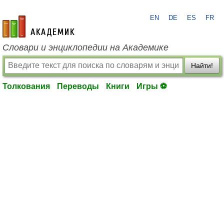
EN
DE
ES
FR
academic.ru
Словари и энциклопедии на Академике
Найти!
Толкования
Переводы
Книги
Игры ⚽