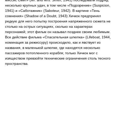
миссис Смит» (Mr. and Mrs. Smith, 1941) последовали подряд
несколько крупных удач, в том числе «Подозрение» (Suspicion,
1941) и «Саботажник» (Saboteur, 1942). В картине «Тень
сомнения» (Shadow of a Doubt, 1943) Хичкок предпринял
редкую для него попытку построения напряженного сюжета не
столько на острых ситуациях, сколько на характерах
персонажей; этот фильм он называл позднее своим любимым.
Все действие фильма «Спасательная шлюпка» (Lifeboat, 1944,
номинация за режиссуру) происходило, как и явствует из
названия, в маленькой шлюпке, где находятся несколько
пассажиров потопленного корабля; только Хичкок мог с
изяществом превзойти технические ограничения столь тесного
пространства.