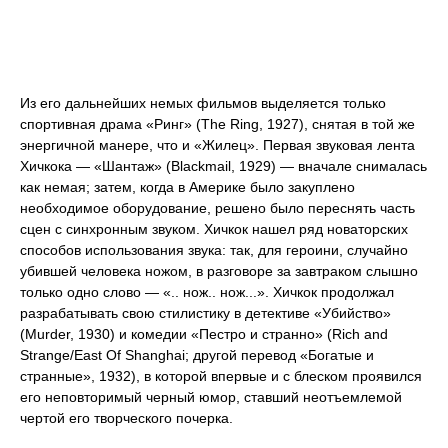
Из его дальнейших немых фильмов выделяется только
спортивная драма «Ринг» (The Ring, 1927), снятая в той же
энергичной манере, что и «Жилец». Первая звуковая лента
Хичкока — «Шантаж» (Blackmail, 1929) — вначале снималась
как немая; затем, когда в Америке было закуплено
необходимое оборудование, решено было переснять часть
сцен с синхронным звуком. Хичкок нашел ряд новаторских
способов использования звука: так, для героини, случайно
убившей человека ножом, в разговоре за завтраком слышно
только одно слово — «.. нож.. нож...». Хичкок продолжал
разрабатывать свою стилистику в детективе «Убийство»
(Murder, 1930) и комедии «Пестро и странно» (Rich and
Strange/East Of Shanghai; другой перевод «Богатые и
странные», 1932), в которой впервые и с блеском проявился
его неповторимый черный юмор, ставший неотъемлемой
чертой его творческого почерка.