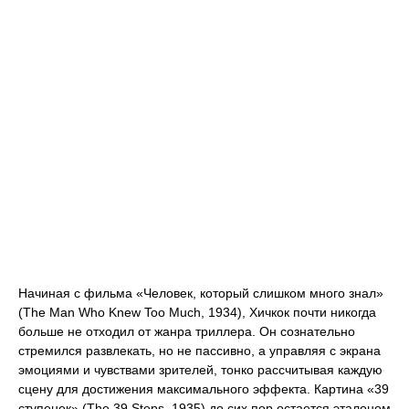
Начиная с фильма «Человек, который слишком много знал»
(The Man Who Knew Too Much, 1934), Хичкок почти никогда
больше не отходил от жанра триллера. Он сознательно
стремился развлекать, но не пассивно, а управляя с экрана
эмоциями и чувствами зрителей, тонко рассчитывая каждую
сцену для достижения максимального эффекта. Картина «39
ступенек» (The 39 Steps, 1935) до сих пор остается эталоном