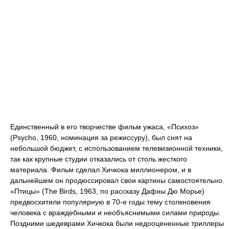
Единственный в его творчестве фильм ужаса, «Психоз»
(Psycho, 1960, номинация за режиссуру), был снят на
небольшой бюджет, с использованием телевизионной техники,
так как крупные студии отказались от столь жесткого
материала. Фильм сделал Хичкока миллионером, и в
дальнейшем он продюсcировал свои картины самостоятельно.
«Птицы» (The Birds, 1963, по рассказу Дафны Дю Морье)
предвосхитили популярную в 70-е годы тему столкновения
человека с враждебными и необъяснимыми силами природы.
Поздними шедеврами Хичкока были недооцененные триллеры