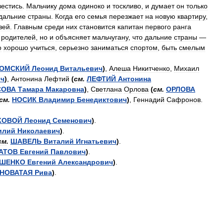
вестись
.
Мальчику
дома
одиноко
и
тоскливо
,
и
думает
он
только
дальние
страны
.
Когда
его
семья
перезжает
на
новую
квартиру
,
зей
.
Главным
среди
них
становится
капитан
первого
ранга
родителей
,
но
и
объясняет
мальчугану
,
что
дальние
страны
—
о
хорошо
учиться
,
серьезно
заниматься
спортом
,
быть
смелым
ОМСКИЙ
Леонид
Витальевич
)
,
Алеша
Никитченко
,
Михаил
ич
)
,
Антонина
Лефтий
(
см
.
ЛЕФТИЙ
Антонина
СОВА
Тамара
Макаровна
)
,
Светлана
Орлова
(
см
.
ОРЛОВА
см
.
НОСИК
Владимир
Бенедиктович
)
,
Геннадий
Сафронов
.
КОВОЙ
Леонид
Семенович
)
.
илий
Николаевич
)
.
см
.
ШАВЕЛЬ
Виталий
Игнатьевич
)
.
АТОВ
Евгений
Павлович
)
.
УШЕНКО
Евгений
Александрович
)
.
НОВАТАЯ
Рива
)
.