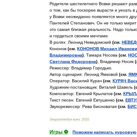
Родители
шестилетнего
Вовки
решают
раз
о
том
,
как
бы
поскорее
вырасти
и
уехать
в
у
Вовки
неожиданно
появляется
много
дру
Пантелей
Степанович
.
Он
не
только
мирит
это
самая
близкая
реальность
.
Надо
тольк
и
гордиться
своими
мечтами
.
В
ролях:
Леонид
Неведомский
(
см
.
НЕВЕД
Кононов
(
см
.
КОНОНОВ
Михаил
Иванов
Владимировна
)
,
Тамара
Носова
(
см
.
НО
Светлана
Федоровна
)
,
Владимир
Носик
(
Режиссер:
Владимир
Городько
.
Автор
сценария:
Леонид
Ямковой
(
см
.
ЯМ
Оператор:
Василий
Курач
(
см
.
КУРАЧ
Вас
Художник
-
постановщик:
Виталий
Шавель
(
Композитор:
Евгений
Крылатов
(
см
.
КРЫЛ
Текст
песен:
Евгений
Евтушенко
(
см
.
ЕВТ
Звукорежиссер:
Рива
Бисноватая
(
см
.
БИС
Энциклопедия
кино
.
2010
.
Игры ⚽
Поможем написать курсовую