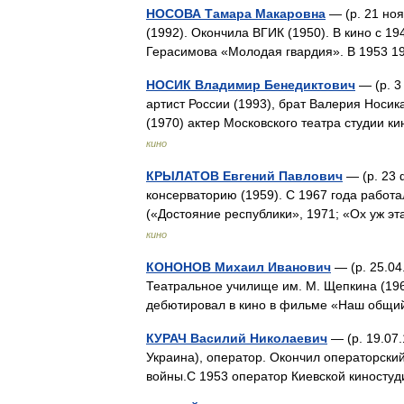
НОСОВА Тамара Макаровна
— (р. 21 ноя
(1992). Окончила ВГИК (1950). В кино с 1
Герасимова «Молодая гвардия». В 1953 1
НОСИК Владимир Бенедиктович
— (р. 3
артист России (1993), брат Валерия Носи
(1970) актер Московского театра студии к
кино
КРЫЛАТОВ Евгений Павлович
— (р. 23 
консерваторию (1959). С 1967 года работ
(«Достояние республики», 1971; «Ох уж эт
кино
КОНОНОВ Михаил Иванович
— (р. 25.04
Театральное училище им. М. Щепкина (196
дебютировал в кино в фильме «Наш общи
КУРАЧ Василий Николаевич
— (р. 19.07.
Украина), оператор. Окончил операторски
войны.С 1953 оператор Киевской киност