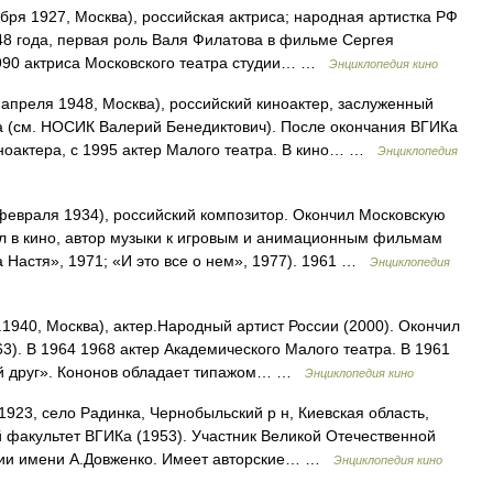
бря 1927, Москва), российская актриса; народная артистка РФ
948 года, первая роль Валя Филатова в фильме Сергея
990 актриса Московского театра студии… …
Энциклопедия кино
 апреля 1948, Москва), российский киноактер, заслуженный
ка (см. НОСИК Валерий Бенедиктович). После окончания ВГИКа
иноактера, с 1995 актер Малого театра. В кино… …
Энциклопедия
февраля 1934), российский композитор. Окончил Московскую
ал в кино, автор музыки к игровым и анимационным фильмам
а Настя», 1971; «И это все о нем», 1977). 1961 …
Энциклопедия
.1940, Москва), актер.Народный артист России (2000). Окончил
3). В 1964 1968 актер Академического Малого театра. В 1961
й друг». Кононов обладает типажом… …
Энциклопедия кино
1923, село Радинка, Чернобыльский р н, Киевская область,
й факультет ВГИКа (1953). Участник Великой Отечественной
удии имени А.Довженко. Имеет авторские… …
Энциклопедия кино