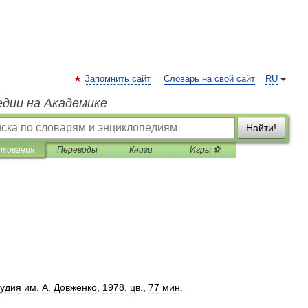
Запомнить сайт
Словарь на свой сайт
RU
едии на Академике
Найти!
лкования
Переводы
Книги
Игры ⚽
тудия
им
.
А
.
Довженко
,
1978
,
цв
.,
77
мин
.