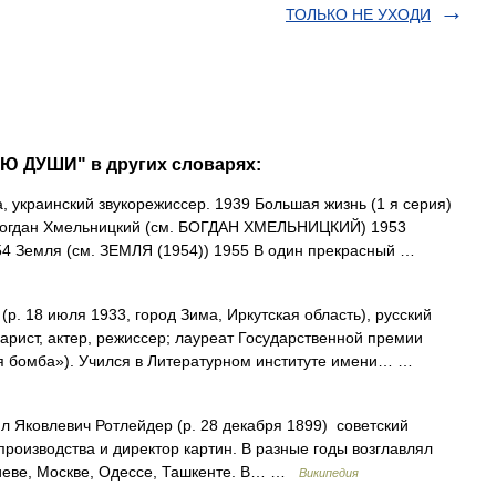
ТОЛЬКО НЕ УХОДИ
Ю ДУШИ" в других словарях:
краинский звукорежиссер. 1939 Большая жизнь (1 я серия)
Богдан Хмельницкий (см. БОГДАН ХМЕЛЬНИЦКИЙ) 1953
4 Земля (см. ЗЕМЛЯ (1954)) 1955 В один прекрасный …
(р. 18 июля 1933, город Зима, Иркутская область), русский
нарист, актер, режиссер; лауреат Государственной премии
я бомба»). Учился в Литературном институте имени… …
 Яковлевич Ротлейдер (р. 28 декабря 1899) советский
роизводства и директор картин. В разные годы возглавлял
Киеве, Москве, Одессе, Ташкенте. В… …
Википедия