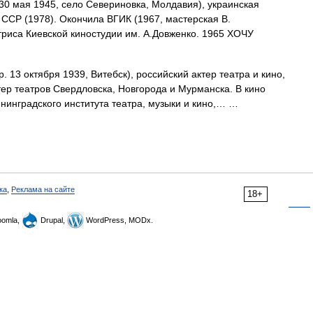
30 мая 1945, село Севериновка, Молдавия), украинская
 ССР (1978). Окончила ВГИК (1967, мастерская В.
актриса Киевской киностудии им. А.Довженко. 1965 ХОЧУ
. 13 октября 1939, Витебск), российский актер театра и кино,
тер театров Свердловска, Новгорода и Мурманска. В кино
енинградского института театра, музыки и кино,… …
ка
,
Реклама на сайте
18+
omla,
Drupal,
WordPress, MODx.