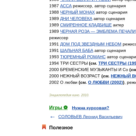
1987
АССА
режиссер
,
автор
сценария
1988
ЧЕРНЫЙ
МОНАХ
автор
сценария
1989
ДНИ
ЧЕЛОВЕКА
автор
сценария
1989
СМИРЕННОЕ
КЛАДБИЩЕ
актер
1989
ЧЕРНАЯ
РОЗА
—
ЭМБЛЕМА
ПЕЧАЛИ
режиссер
1991
ДОМ
ПОД
ЗВЕЗДНЫМ
НЕБОМ
режис
1991
ШАЛЬНАЯ
БАБА
автор
сценария
1993
ТЮРЕМНЫЙ
РОМАНС
автор
сценар
1994
ТРИ
СЕСТРЫ
(
см
.
ТРИ
СЕСТРЫ
(
19
2000
БРЕМЕНСКИЕ
МУЗЫКАНТЫ
И
Cо
(
с
2000
НЕЖНЫЙ
ВОЗРАСТ
(
см
.
НЕЖНЫЙ
В
2002
О
любви
(
см
.
О
ЛЮБВИ
(
2002
)
)
,
реж
Энциклопедия
кино
.
2010
.
Игры ⚽
Нужна курсовая?
СОЛОВЬЕВ Леонид Васильевич
Полезное