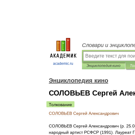
Словари и энциклоп
academic.ru
Энциклопедия кино
То
Энциклопедия кино
СОЛОВЬЕВ Сергей Але
Толкование
СОЛОВЬЕВ
Сергей
Александрович
СОЛОВЬЕВ
Сергей
Александрович
(
р
.
25
.
0
народный
артист
РСФСР
(
1991
).
Лауреат
Г