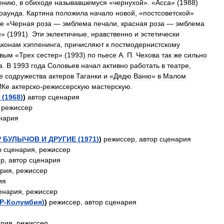
ению
,
в
обиходе
называвшемуся
«
чернухой
». «
Асса
» (
1988
)
раунда
.
Картина
положила
начало
новой
, «
постсоветской
»
же
«
Черная
роза
—
эмблема
печали
,
красная
роза
—
эмблема
м
» (
1991
).
Эти
эклектичные
,
нравственно
и
эстетически
аконам
хэппенинга
,
причисляют
к
постмодернистскому
евым
«
Трех
сестер
» (
1993
)
по
пьесе
А
.
П
.
Чехова
так
же
сильно
а
.
В
1993
года
Соловьев
начал
активно
работать
в
театре
,
е
содружества
актеров
Таганки
и
«
Дядю
Ваню
»
в
Малом
ИКе
актерско
-
режиссерскую
мастерскую
.
(
1968
)
)
автор
сценария
,
режиссер
нария
Р
БУЛЫЧОВ
И
ДРУГИЕ
(
1971
)
)
режиссер
,
автор
сценария
р
сценария
,
режиссер
ер
,
автор
сценария
ария
,
режиссер
ия
енария
,
режиссер
Р
-
Колумбия
)
)
режиссер
,
автор
сценария
ария
,
режиссер