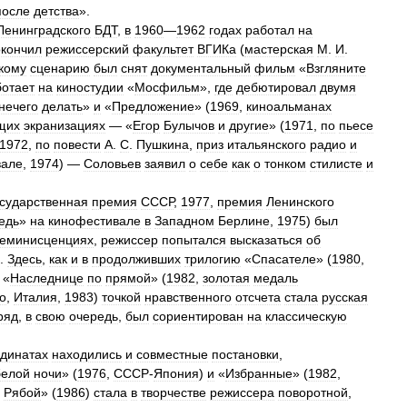
после
детства
».
Ленинградского
БДТ
,
в
1960
—
1962
годах
работал
на
окончил
режиссерский
факультет
ВГИКа
(
мастерская
М
.
И
.
кому
сценарию
был
снят
документальный
фильм
«
Взгляните
ботает
на
киностудии
«
Мосфильм
»,
где
дебютировал
двумя
нечего
делать
»
и
«
Предложение
» (
1969
,
киноальманах
щих
экранизациях
— «
Егор
Булычов
и
другие
» (
1971
,
по
пьесе
1972
,
по
повести
А
.
С
.
Пушкина
,
приз
итальянского
радио
и
вале
,
1974
) —
Соловьев
заявил
о
себе
как
о
тонком
стилисте
и
сударственная
премия
СССР
,
1977
,
премия
Ленинского
едь
»
на
кинофестивале
в
Западном
Берлине
,
1975
)
был
еминисценциях
,
режиссер
попытался
высказаться
об
.
Здесь
,
как
и
в
продолживших
трилогию
«
Спасателе
» (
1980
,
«
Наследнице
по
прямой
» (
1982
,
золотая
медаль
о
,
Италия
,
1983
)
точкой
нравственного
отсчета
стала
русская
ряд
,
в
свою
очередь
,
был
сориентирован
на
классическую
рдинатах
находились
и
совместные
постановки
,
белой
ночи
» (
1976
,
СССР
-
Япония
)
и
«
Избранные
» (
1982
,
Рябой
» (
1986
)
стала
в
творчестве
режиссера
поворотной
,