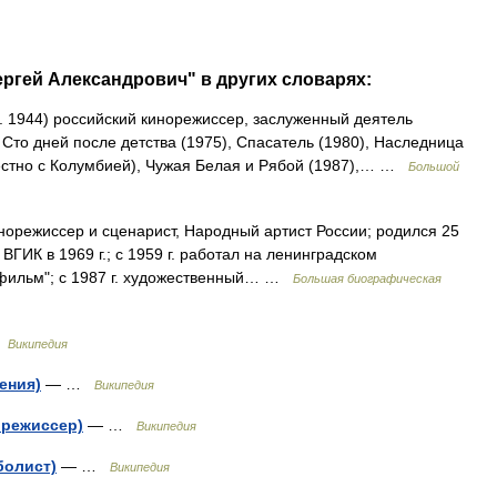
ргей Александрович" в других словарях:
. 1944) российский кинорежиссер, заслуженный деятель
 Сто дней после детства (1975), Спасатель (1980), Наследница
местно с Колумбией), Чужая Белая и Рябой (1987),… …
Большой
орежиссер и сценарист, Народный артист России; родился 25
л ВГИК в 1969 г.; с 1959 г. работал на ленинградском
осфильм"; с 1987 г. художественный… …
Большая биографическая
…
Википедия
ения)
— …
Википедия
орежиссер)
— …
Википедия
болист)
— …
Википедия