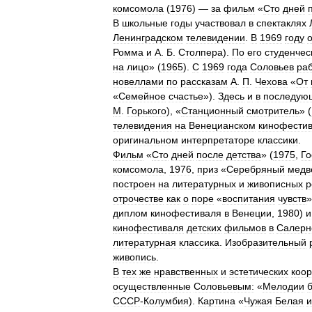
комсомола
(
1976
) —
за
фильм
«
Сто
дней
В
школьные
годы
участвовал
в
спектаклях
Ленинградском
телевидении
.
В
1969
году
Ромма
и
А
.
Б
.
Столпера
).
По
его
студенчес
на
лицо
» (
1965
).
С
1969
года
Соловьев
ра
новеллами
по
рассказам
А
.
П
.
Чехова
«
От
«
Семейное
счастье
»).
Здесь
и
в
последую
М
.
Горького
), «
Станционный
смотритель
» (
телевидения
на
Венецианском
кинофести
оригинальном
интерпретаторе
классики
.
Фильм
«
Сто
дней
после
детства
» (
1975
,
Го
комсомола
,
1976
,
приз
«
Серебряный
медв
построен
на
литературных
и
живописных
р
отрочестве
как
о
поре
«
воспитания
чувств
»
диплом
кинофестиваля
в
Венеции
,
1980
)
и
кинофестиваля
детских
фильмов
в
Салерн
литературная
классика
.
Изобразительный
живопись
.
В
тех
же
нравственных
и
эстетических
коо
осуществленные
Соловьевым:
«
Мелодии
СССР
-
Колумбия
).
Картина
«
Чужая
Белая
и