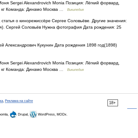
ня Sergei Alexandrovich Monia Позиция: Лёгкий форвард,
00 кг Команда: Динамо Москва …
Википедия
статья о кинорежиссёре Сергее Соловьёве. Другие значения:
я). Сергей Соловьёв Нужна фотография Дата рождения: 25
й Александрович Кукунин Дата рождения 1898 год(1898)
ня Sergei Alexandrovich Monia Позиция: Лёгкий форвард,
00 кг Команда: Динамо Москва …
Википедия
ка
,
Реклама на сайте
18+
omla,
Drupal,
WordPress, MODx.