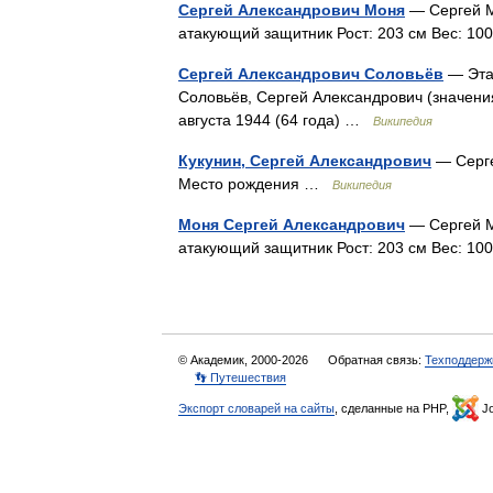
Сергей Александрович Моня
— Сергей Мо
атакующий защитник Рост: 203 см Вес: 1
Сергей Александрович Соловьёв
— Эта 
Соловьёв, Сергей Александрович (значени
августа 1944 (64 года) …
Википедия
Кукунин, Сергей Александрович
— Серге
Место рождения …
Википедия
Моня Сергей Александрович
— Сергей Мо
атакующий защитник Рост: 203 см Вес: 1
© Академик, 2000-2026
Обратная связь:
Техподдерж
👣 Путешествия
Экспорт словарей на сайты
, сделанные на PHP,
Jo