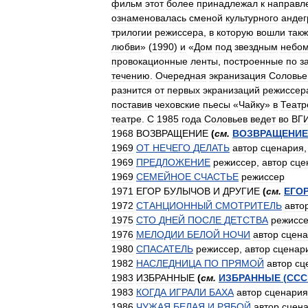
фильм
этот
более
принадлежал
к
направл
ознаменовалась
сменой
культурного
андег
трилогии
режиссера
,
в
которую
вошли
так
любви
» (
1990
)
и
«
Дом
под
звездным
небо
провокационные
ленты
,
построенные
по
з
течению
.
Очередная
экранизация
Соловь
разнится
от
первых
экранизаций
режиссер
поставив
чеховские
пьесы
«
Чайку
»
в
Театр
театре
.
С
1985
года
Соловьев
ведет
во
ВГ
1968
ВОЗВРАЩЕНИЕ
(
см
.
ВОЗВРАЩЕНИЕ
1969
ОТ
НЕЧЕГО
ДЕЛАТЬ
автор
сценария
1969
ПРЕДЛОЖЕНИЕ
режиссер
,
автор
сце
1969
СЕМЕЙНОЕ
СЧАСТЬЕ
режиссер
1971
ЕГОР
БУЛЫЧОВ
И
ДРУГИЕ
(
см
.
ЕГО
1972
СТАНЦИОННЫЙ
СМОТРИТЕЛЬ
авто
1975
СТО
ДНЕЙ
ПОСЛЕ
ДЕТСТВА
режисс
1976
МЕЛОДИИ
БЕЛОЙ
НОЧИ
автор
сцен
1980
СПАСАТЕЛЬ
режиссер
,
автор
сценар
1982
НАСЛЕДНИЦА
ПО
ПРЯМОЙ
автор
сц
1983
ИЗБРАННЫЕ
(
см
.
ИЗБРАННЫЕ
(
ССС
1983
КОГДА
ИГРАЛИ
БАХА
автор
сценария
1986
ЧУЖАЯ
БЕЛАЯ
И
РЯБОЙ
автор
сцен