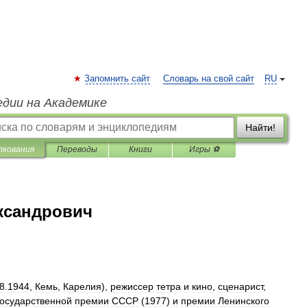
Запомнить сайт
Словарь на свой сайт
RU
едии на Академике
Найти!
лкования
Переводы
Книги
Игры ⚽
ксандрович
8
.
1944
,
Кемь
,
Карелия
),
режиссер
тетра
и
кино
,
сценарист
,
осударственной
премии
СССР
(
1977
)
и
премии
Ленинского