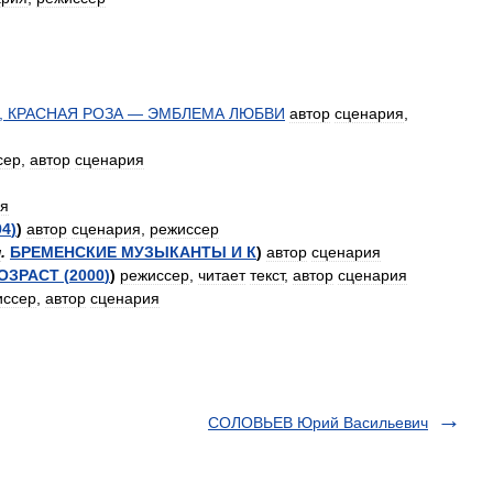
,
КРАСНАЯ
РОЗА
—
ЭМБЛЕМА
ЛЮБВИ
автор
сценария
,
сер
,
автор
сценария
ия
94
)
)
автор
сценария
,
режиссер
м
.
БРЕМЕНСКИЕ
МУЗЫКАНТЫ
И
К
)
автор
сценария
ОЗРАСТ
(
2000
)
)
режиссер
,
читает
текст
,
автор
сценария
иссер
,
автор
сценария
СОЛОВЬЕВ Юрий Васильевич