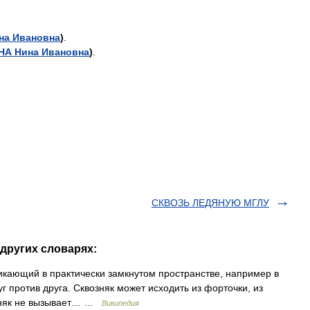
на
Ивановна
)
.
НА
Нина
Ивановна
)
.
СКВОЗЬ ЛЕДЯНУЮ МГЛУ
других словарях:
икающий в практически замкнутом пространстве, например в
г против друга. Сквозняк может исходить из форточки, из
озняк не вызывает… …
Википедия