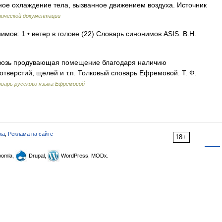
ьное охлаждение тела, вызванное движением воздуха. Источник
нической документации
имов: 1 • ветер в голове (22) Словарь синонимов ASIS. В.Н.
сквозь продувающая помещение благодаря наличию
отверстий, щелей и т.п. Толковый словарь Ефремовой. Т. Ф.
варь русского языка Ефремовой
ка
,
Реклама на сайте
18+
omla,
Drupal,
WordPress, MODx.