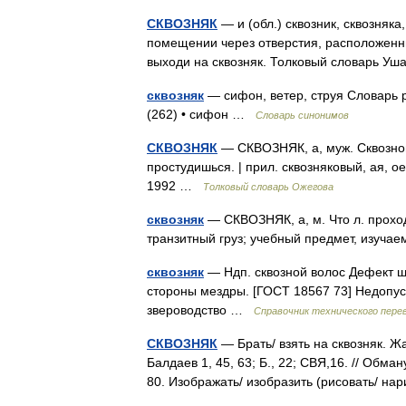
СКВОЗНЯК
— и (обл.) сквозник, сквозняка
помещении через отверстия, расположенные
выходи на сквозняк. Толковый словарь У
сквозняк
— сифон, ветер, струя Словарь ру
(262) • сифон …
Словарь синонимов
СКВОЗНЯК
— СКВОЗНЯК, а, муж. Сквозной 
простудишься. | прил. сквозняковый, ая, 
1992 …
Толковый словарь Ожегова
сквозняк
— СКВОЗНЯК, а, м. Что л. прохо
транзитный груз; учебный предмет, изучаем
сквозняк
— Ндп. сквозной волос Дефект ш
стороны мездры. [ГОСТ 18567 73] Недопу
звероводство …
Справочник технического пере
СКВОЗНЯК
— Брать/ взять на сквозняк. Ж
Балдаев 1, 45, 63; Б., 22; СВЯ,16. // Обм
80. Изображать/ изобразить (рисовать/ на