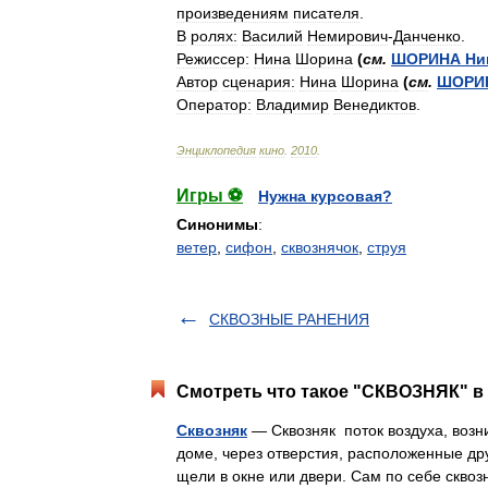
произведениям
писателя
.
В
ролях:
Василий
Немирович
-
Данченко
.
Режиссер:
Нина
Шорина
(
см
.
ШОРИНА
Ни
Автор
сценария:
Нина
Шорина
(
см
.
ШОРИ
Оператор:
Владимир
Венедиктов
.
Энциклопедия
кино
.
2010
.
Игры ⚽
Нужна курсовая?
Синонимы
:
ветер
,
сифон
,
сквознячок
,
струя
СКВОЗНЫЕ РАНЕНИЯ
Смотреть что такое "СКВОЗНЯК" в 
Сквозняк
— Сквозняк поток воздуха, возн
доме, через отверстия, расположенные дру
щели в окне или двери. Сам по себе скв