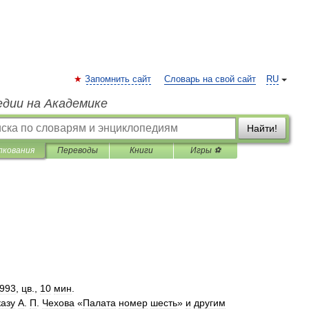
Запомнить сайт
Словарь на свой сайт
RU
едии на Академике
Найти!
лкования
Переводы
Книги
Игры ⚽
993
,
цв
.,
10
мин
.
казу
А
.
П
.
Чехова
«
Палата
номер
шесть
»
и
другим