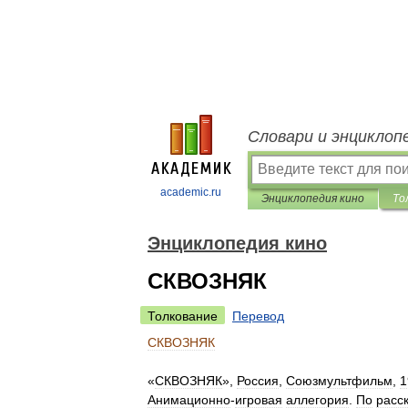
Словари и энциклоп
academic.ru
Энциклопедия кино
То
Энциклопедия кино
СКВОЗНЯК
Толкование
Перевод
СКВОЗНЯК
«
СКВОЗНЯК
»,
Россия
,
Союзмультфильм
,
1
Анимационно
-
игровая
аллегория
.
По
расс