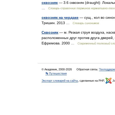
сквозняк
— 3.6 сквозняк (draught): Локал
…
Словарь-справочник терминов нормативно-тех
сквозняк на чердаке
— сущ., кол во синон
Тришин. 2013 …
Словарь синонимов
Сквозняк
— м. Резкая струя воздуха, на
расположенных друг против друга дверей, 
Ефремова. 2000 …
Современный толковый сло
© Академик, 2000-2026
Обратная связь:
Техподдерж
👣 Путешествия
Экспорт словарей на сайты
, сделанные на PHP,
Jo