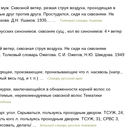
, муж. Сквозной ветер, резкая струя воздуха, проходящая в
 друг против друга. Простудился, сидя на сквозняке. Не
шакова. Д.Н. Ушаков. 1935… …
Толковый словарь Ушакова
сских синонимов. сквозняк сущ., кол во синонимов: 4 • ветер
ветер, сквозная струя воздуха. Не сиди на сквозняке
ое. Толковый словарь Ожегова. С.И. Ожегов, Н.Ю. Шведова. 1949
дящее, проезжающее; пронизывающее что л. насквозь (напр.,
ый весь год, и т. п.) …
Словарь русского арго
курки, заключающийся в обнаженности корней волос со
стимые, нерекомендуемые сквозной волос Тематики
водчика
арг. угол. Скрываться, пользуясь проходным двором. ТСУЖ, 24;
ануть кого л. пользуясь проходным двором. ТСУЖ, 31; СРВС 3,
рисовать, делать/ …
Большой словарь русских поговорок