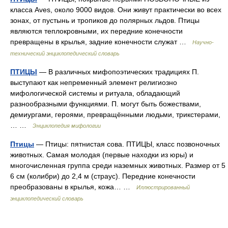
класса Aves, около 9000 видов. Они живут практически во всех
зонах, от пустынь и тропиков до полярных льдов. Птицы
являются теплокровными, их передние конечности
превращены в крылья, задние конечности служат …
Научно-
технический энциклопедический словарь
ПТИЦЫ
— В различных мифопоэтических традициях П.
выступают как непременный элемент религиозно
мифологической системы и ритуала, обладающий
разнообразными функциями. П. могут быть божествами,
демиургами, героями, превращёнными людьми, трикстерами,
… …
Энциклопедия мифологии
Птицы
— Птицы: пятнистая сова. ПТИЦЫ, класс позвоночных
животных. Самая молодая (первые находки из юры) и
многочисленная группа среди наземных животных. Размер от 5
6 см (колибри) до 2,4 м (страус). Передние конечности
преобразованы в крылья, кожа… …
Иллюстрированный
энциклопедический словарь