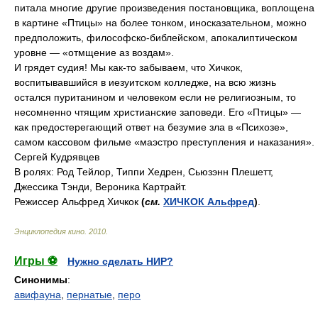
питала многие другие произведения постановщика, воплощена
в картине «Птицы» на более тонком, иносказательном, можно
предположить, философско-библейском, апокалиптическом
уровне — «отмщение аз воздам».
И грядет судия! Мы как-то забываем, что Хичкок,
воспитывавшийся в иезуитском колледже, на всю жизнь
остался пуританином и человеком если не религиозным, то
несомненно чтящим христианские заповеди. Его «Птицы» —
как предостерегающий ответ на безумие зла в «Психозе»,
самом кассовом фильме «маэстро преступления и наказания».
Сергей Кудрявцев
В ролях: Род Тейлор, Типпи Хедрен, Сьюзэнн Плешетт,
Джессика Тэнди, Вероника Картрайт.
Режиссер Альфред Хичкок
(
см.
ХИЧКОК Альфред
)
.
Энциклопедия кино
.
2010
.
Игры ⚽
Нужно сделать НИР?
Синонимы
:
авифауна
,
пернатые
,
перо