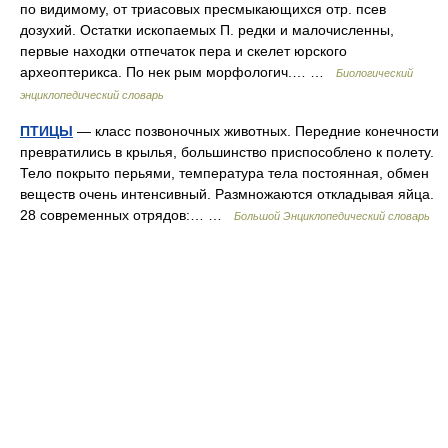
по видимому, от триасовых пресмыкающихся отр. псев
дозухий. Остатки ископаемых П. редки и малочисленны,
первые находки отпечаток пера и скелет юрского
археоптерикса. По нек рым морфологич.… …
Биологический
энциклопедический словарь
ПТИЦЫ
— класс позвоночных животных. Передние конечности
превратились в крылья, большинство приспособлено к полету.
Тело покрыто перьями, температура тела постоянная, обмен
веществ очень интенсивный. Размножаются откладывая яйца.
28 современных отрядов:… …
Большой Энциклопедический словарь