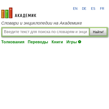
EN
DE
ES
FR
academic.ru
Словари и энциклопедии на Академике
Найти!
Толкования
Переводы
Книги
Игры ⚽