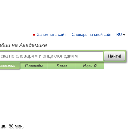
Запомнить сайт
Словарь на свой сайт
RU
едии на Академике
Найти!
лкования
Переводы
Книги
Игры ⚽
,
цв
.,
88
мин
.