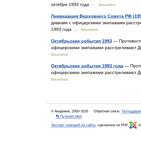
октября 1993 года …
Википедия
Ликвидация Верховного Совета РФ (19
дивизии с офицерскими экипажами расстре
1993 года …
Википедия
Октябрьские события 1993
— Противосто
офицерскими экипажами расстреливают До
Википедия
Октябрьские события 1993 года
— Проти
офицерскими экипажами расстреливают До
Википедия
© Академик, 2000-2026
Обратная связь:
Техподдерж
👣 Путешествия
Экспорт словарей на сайты
, сделанные на PHP,
Jo