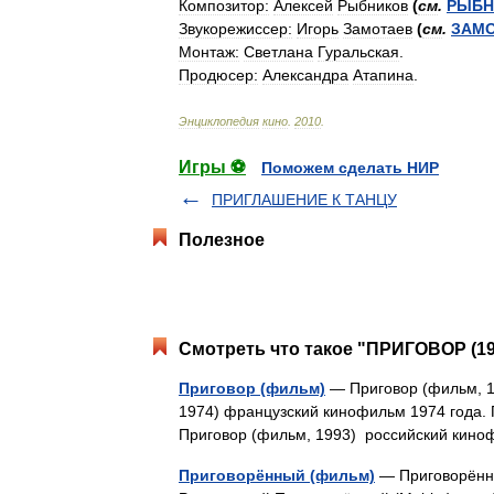
Композитор:
Алексей
Рыбников
(
см
.
РЫБН
Звукорежиссер:
Игорь
Замотаев
(
см
.
ЗАМ
Монтаж:
Светлана
Гуральская
.
Продюсер:
Александра
Атапина
.
Энциклопедия
кино
.
2010
.
Игры ⚽
Поможем сделать НИР
ПРИГЛАШЕНИЕ К ТАНЦУ
Полезное
Смотреть что такое "ПРИГОВОР (19
Приговор (фильм)
— Приговор (фильм, 1
1974) французский кинофильм 1974 года. 
Приговор (фильм, 1993) российский кин
Приговорённый (фильм)
— Приговорённы