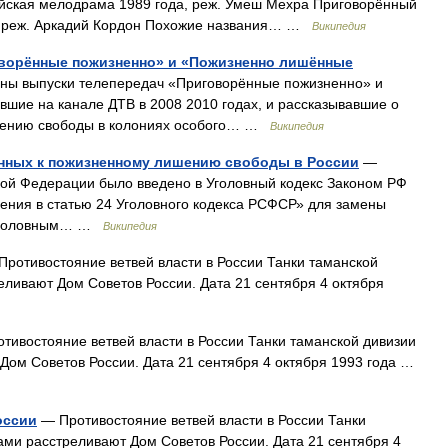
ийская мелодрама 1989 года, реж. Умеш Мехра Приговорённый
а, реж. Аркадий Кордон Похожие названия… …
Википедия
оворённые пожизненно» и «Пожизненно лишённые
ны выпуски телепередач «Приговорённые пожизненно» и
шие на канале ДТВ в 2008 2010 годах, и рассказывавшие о
шению свободы в колониях особого… …
Википедия
нных к пожизненному лишению свободы в России
—
ой Федерации было введено в Уголовный кодекс Законом РФ
нения в статью 24 Уголовного кодекса РСФСР» для замены
. Уголовным… …
Википедия
ротивостояние ветвей власти в России Танки таманской
ливают Дом Советов России. Дата 21 сентября 4 октября
тивостояние ветвей власти в России Танки таманской дивизии
ом Советов России. Дата 21 сентября 4 октября 1993 года …
оссии
— Противостояние ветвей власти в России Танки
ми расстреливают Дом Советов России. Дата 21 сентября 4