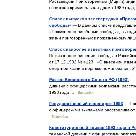
Раставецкий Приговорённый (Mujrim) инд
советская криминальная драма 1989 год
Список выпусков телепередачи «Приг
свободы»
— В данном списке представле
«Пожизненно лишённые свободы», выходив
жизни приговорённых к пожизненному ли
Список наиболее известных приговорё
Пожизненное лишение свободы в Российск
от 17.12.1992 № 4123 I «О внесении изме
смертной казни в порядке помилования
Разгон Верховного Совета РФ (1993)
— П
дивизии с офицерскими экипажами расстре
1993 года …
Википедия
Государственный переворот 1993
— Про
с офицерскими экипажами расстреливают Д
Википедия
Конституционный кризис 1993 года в Р
таманской дивизии с офицерскими экипажа