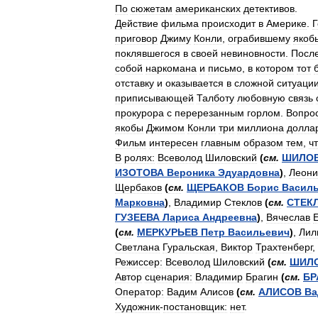
По
сюжетам
американских
детективов
.
Действие
фильма
происходит
в
Америке
.
Г
приговор
Джиму
Конли
,
ограбившему
якоб
поклявшегося
в
своей
невиновности
.
Посл
собой
наркомана
и
письмо
,
в
котором
тот
отставку
и
оказывается
в
сложной
ситуаци
приписывающей
Талботу
любовную
связь
прокурора
с
перерезанным
горлом
.
Вопро
якобы
Джимом
Конли
три
миллиона
долла
Фильм
интересен
главным
образом
тем
,
ч
В
ролях:
Всеволод
Шиловский
(
см
.
ШИЛО
ИЗОТОВА
Вероника
Эдуардовна
)
,
Леони
Щербаков
(
см
.
ЩЕРБАКОВ
Борис
Васил
Марковна
)
,
Владимир
Стеклов
(
см
.
СТЕК
ГУЗЕЕВА
Лариса
Андреевна
)
,
Вячеслав
(
см
.
МЕРКУРЬЕВ
Петр
Васильевич
)
,
Лил
Светлана
Гуральская
,
Виктор
Трахтенберг
,
Режиссер:
Всеволод
Шиловский
(
см
.
ШИЛ
Автор
сценария:
Владимир
Брагин
(
см
.
БР
Оператор:
Вадим
Алисов
(
см
.
АЛИСОВ
Ва
Художник
-
постановщик:
нет
.