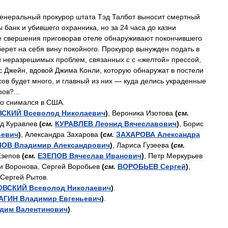
енеральный
прокурор
штата
Тэд
Талбот
выносит
смертный
ы
банк
и
убившего
охранника
,
но
за
24
часа
до
казни
е
свершения
приговорав
отеле
обнаруживают
покончившего
берет
на
себя
вину
покойного
.
Прокурор
вынужден
подать
в
и
неразрешимых
проблем
,
связанных
с
с
«
желтой
»
прессой
,
с
Джейн
,
вдовой
Джима
Конли
,
которую
обнаружат
в
постели
сов
будет
много
,
и
главный
из
них
—
куда
делись
украденные
ров
?...
то
снимался
в
США
.
ВСКИЙ
Всеволод
Николаевич
)
,
Вероника
Изотова
(
см
.
д
Куравлев
(
см
.
КУРАВЛЕВ
Леонид
Вячеславович
)
,
Борис
ьевич
)
,
Александра
Захарова
(
см
.
ЗАХАРОВА
Александра
ЛОВ
Владимир
Александрович
)
,
Лариса
Гузеева
(
см
.
Езепов
(
см
.
ЕЗЕПОВ
Вячеслав
Иванович
)
,
Петр
Меркурьев
и
Воронова
,
Сергей
Воробьев
(
см
.
ВОРОБЬЕВ
Сергей
)
,
Сергей
Рытов
.
ОВСКИЙ
Всеволод
Николаевич
)
.
АГИН
Владимир
Евгеньевич
)
.
дим
Валентинович
)
.