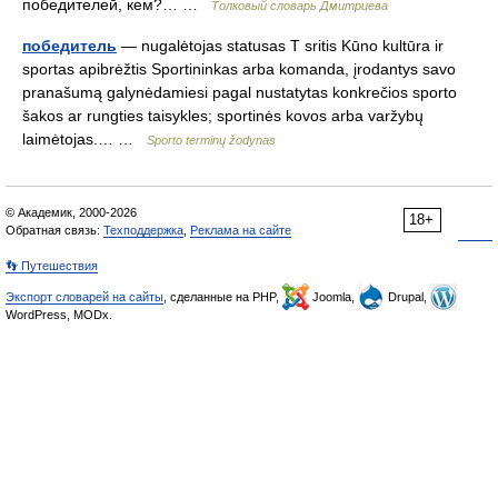
победителей, кем?… …
Толковый словарь Дмитриева
победитель
— nugalėtojas statusas T sritis Kūno kultūra ir
sportas apibrėžtis Sportininkas arba komanda, įrodantys savo
pranašumą galynėdamiesi pagal nustatytas konkrečios sporto
šakos ar rungties taisykles; sportinės kovos arba varžybų
laimėtojas.… …
Sporto terminų žodynas
© Академик, 2000-2026
18+
Обратная связь:
Техподдержка
,
Реклама на сайте
👣 Путешествия
Экспорт словарей на сайты
, сделанные на PHP,
Joomla,
Drupal,
WordPress, MODx.