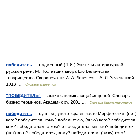
победитель
— надменный (П.Я.) Эпитеты литературной
русской речи. М: Поставщик двора Его Величества
товарищество Скоропечатни А. А. Левенсон . А. Л. Зеленецкий.
1913 …
Словарь эпитетов
"ПОБЕДИТЕЛЬ"
— акция с повышающейся ценой. Словарь
бизнес терминов. Академик.ру. 2001 …
Словарь бизнес-терминов
победитель
— сущ., м., употр. сравн. часто Морфология: (нет)
кого? победителя, кому? победителю, (вижу) кого? победителя,
кем? победителем, о ком? о победителе; мн. кто? победители,
(нет) кого? победителей, кому? победителям, (вижу) кого?