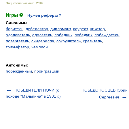
Энциклопедия кино
.
2010
.
Игры ⚽
Нужен реферат?
Синонимы
:
боритель
,
дебеллятор
,
дипломант
,
лауреат
,
никатор
,
одолеватель
,
одолетель
,
победник
,
победчик
,
побеждатель
,
повергатель
,
синдерелла
,
сокрушитель
,
сразитель
,
триумфатор
,
чемпион
Антонимы
:
побеждённый
,
проигравший
ПОБЕДИТЕЛИ НОЧИ (о
ПОБЕДОНОСЦЕВ Юрий
походе "Малыгина" в 1931 г.)
Сергеевич