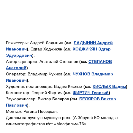
Режиссеры: Андрей Ладынин
(
см.
ЛАДЫНИН Андрей
Иванович
)
, Эдгар Ходжикян
(
см.
ХОДЖИКЯН Эдгар
Эдуардович
)
.
Автор сценария: Анатолий Степанов
(
см.
СТЕПАНОВ
Анатолий
)
.
Оператор: Владимир Чухнов
(
см.
ЧУХНОВ Владимир
Иванович
)
.
Художник-постановщик: Вадим Кислых
(
см.
КИСЛЫХ Вадим
)
.
Композитор: Георгий Фиртич
(
см.
ФИРТИЧ Георгий
)
.
Звукорежиссер: Виктор Беляров
(
см.
БЕЛЯРОВ Виктор
Павлович
)
.
Монтаж: Регина Песецкая.
Диплом за лучшую мужскую роль (А.Збруев) КФ молодых
кинематографистов к/ст «Мосфильм-76».