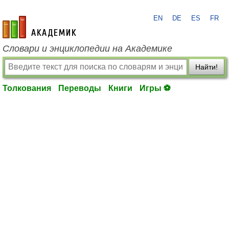
EN
DE
ES
FR
academic.ru
Словари и энциклопедии на Академике
Найти!
Толкования
Переводы
Книги
Игры ⚽