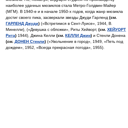
наиболее удачных мюзиклов стала Метро-Голдвин-Майер
(МГМ). В 1940-е и в начале 1950-х годов, когда жанр мюзикла
достиг своего пика, засверкали звезды Джуди Гарленд
(
см.
ГАРЛЕНД Джуди
)
(«Встретимся в Сент-Луисе», 1944, В.
Минелли), («Девушка с обложки», Риты Хейворт,
(
см.
ХЕЙУОРТ
Рита
)
1944), Джина Келли
(
см.
КЕЛЛИ Джин
)
и Стенли Донена
(
см.
ДОНЕН Стенли
)
(«Увольнение в город», 1949, «Петь под
дождем», 1952, «Всегда прекрасная погода», 1955).