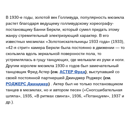
В 1930-е годы, золотой век Голливуда, популярность мюзикла
растет благодаря ведущему голливудскому хореографу-
постановщику Банни Беркли, который сумел придать этому
жанру стремительный электризующий характер. В его
известных мюзиклах «Золотоискательницы 1933 года» (1933),
«42-я стрит» камера Беркли была постоянно в движении — то
скользила вдоль зеркальной поверхности пола, то
устремлялась в гущу танцующих, где мелькали их руки и ноги.
Другим королем мюзикла 1930-х годов был замечательный
танцовщик Фред Астер
(
см.
АСТЕР Фред
)
, выступавший со
своей постоянной партнершей Джинджер Роджерс
(
см.
РОДЖЕРС Джинджер
)
. Актер был не только постановщиком
танцев в мюзиклах, но и автором песен («Сногсшибательная
шляпа», 1935, «В ритмах свинга», 1936, «Потанцуем», 1937 и
др.).