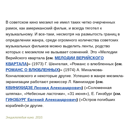
В советском кино мюзикл не имел таких четко очерченных
рамок, как американский фильм, и всегда тяготел к
музыкальному. И все-таки, несмотря на размытость границ в
определении жанра, среди огромного количества советских
музыкальных фильмов можно выделить ленты, родство
которых с мюзиклом не вызывает сомнений. Это «Мелодии
Верийского квартала
(
см.
МЕЛОДИИ ВЕРИЙСКОГО
КВАРТАЛА
)
» (1973) Г. Шенгелая, «Романс о влюбленных
(
см.
РОМАНС О ВЛЮБЛЕННЫХ
)
» (1974) А. Михалкова-
Кончаловского и некоторые другие. Успешно в жанре мюзикла-
экранизации работают режиссер Л. Квинихидзе
(
см.
КВИНИХИДЗЕ Леонид Александрович
)
(«Соломенная
шляпка», «Небесные ласточки», «31 июня»), Е. Гинзбург
(
см.
ГИНЗБУРГ Евгений Александрович
)
(«Остров погибших
кораблей»)и другие.
Энциклопедия кино
.
2010
.