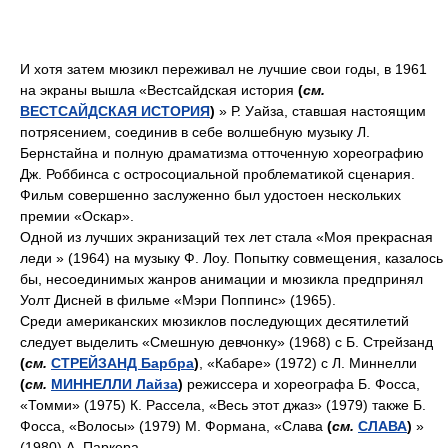
И хотя затем мюзикл переживал не лучшие свои годы, в 1961
на экраны вышла «Вестсайдская история
(
см.
ВЕСТСАЙДСКАЯ ИСТОРИЯ
)
» Р. Уайза, ставшая настоящим
потрясением, соединив в себе волшебную музыку Л.
Бернстайна и полную драматизма отточенную хореографию
Дж. Роббинса с остросоциальной проблематикой сценария.
Фильм совершенно заслуженно был удостоен нескольких
премии «Оскар».
Одной из лучших экранизаций тех лет стала «Моя прекрасная
леди » (1964) на музыку Ф. Лоу. Попытку совмещения, казалось
бы, несоединимых жанров анимации и мюзикла предпринял
Уолт Дисней в фильме «Мэри Поппинс» (1965).
Среди американских мюзиклов последующих десятилетий
следует выделить «Смешную девчонку» (1968) с Б. Стрейзанд
(
см.
СТРЕЙЗАНД Барбра
)
, «Кабаре» (1972) с Л. Миннелли
(
см.
МИННЕЛЛИ Лайза
)
режиссера и хореографа Б. Фосса,
«Томми» (1975) К. Рассела, «Весь этот джаз» (1979) также Б.
Фосса, «Волосы» (1979) М. Формана, «Слава
(
см.
СЛАВА
)
»
(1980) А. Паркера.