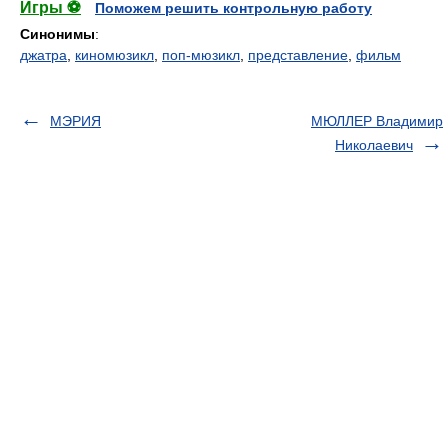
Игры ⚽
Поможем решить контрольную работу
Синонимы
:
джатра
,
киномюзикл
,
поп-мюзикл
,
представление
,
фильм
МЭРИЯ
МЮЛЛЕР Владимир
Николаевич