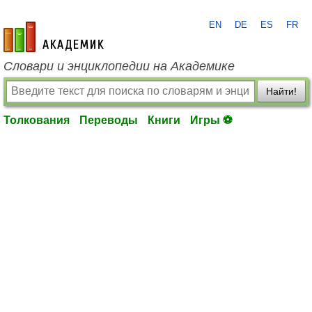
EN
DE
ES
FR
academic.ru
Словари и энциклопедии на Академике
Найти!
Толкования
Переводы
Книги
Игры ⚽