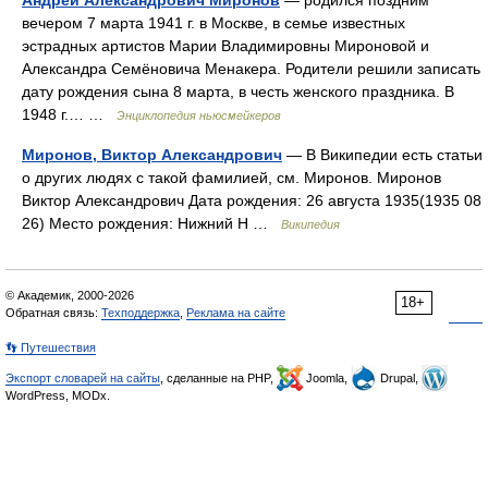
Андрей Александрович Миронов
— родился поздним
вечером 7 марта 1941 г. в Москве, в семье известных
эстрадных артистов Марии Владимировны Мироновой и
Александра Семёновича Менакера. Родители решили записать
дату рождения сына 8 марта, в честь женского праздника. В
1948 г.… …
Энциклопедия ньюсмейкеров
Миронов, Виктор Александрович
— В Википедии есть статьи
о других людях с такой фамилией, см. Миронов. Миронов
Виктор Александрович Дата рождения: 26 августа 1935(1935 08
26) Место рождения: Нижний Н …
Википедия
© Академик, 2000-2026
18+
Обратная связь:
Техподдержка
,
Реклама на сайте
👣 Путешествия
Экспорт словарей на сайты
, сделанные на PHP,
Joomla,
Drupal,
WordPress, MODx.