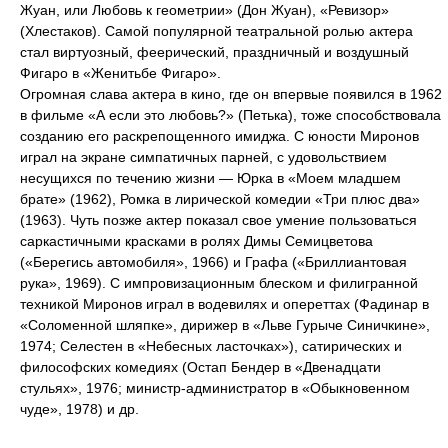
Жуан, или Любовь к геометрии» (Дон Жуан), «Ревизор»
(Хлестаков). Самой популярной театральной ролью актера
стал виртуозный, феерический, праздничный и воздушный
Фигаро в «Женитьбе Фигаро».
Огромная слава актера в кино, где он впервые появился в 1962
в фильме «А если это любовь?» (Петька), тоже способствовала
созданию его раскрепощенного имиджа. С юности Миронов
играл на экране симпатичных парней, с удовольствием
несущихся по течению жизни — Юрка в «Моем младшем
брате» (1962), Ромка в лирической комедии «Три плюс два»
(1963). Чуть позже актер показал свое умение пользоваться
саркастичными красками в ролях Димы Семицветова
(«Берегись автомобиля», 1966) и Графа («Бриллиантовая
рука», 1969). С импровизационным блеском и филигранной
техникой Миронов играл в водевилях и опереттах (Фадинар в
«Соломенной шляпке», дирижер в «Льве Гурыче Синичкине»,
1974; Селестен в «Небесных ласточках»), сатирических и
философских комедиях (Остап Бендер в «Двенадцати
стульях», 1976; министр-администратор в «Обыкновенном
чуде», 1978) и др.