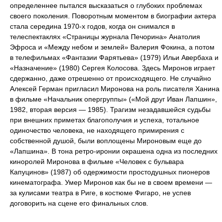
определеннее пытался высказаться о глубоких проблемах
своего поколения. Поворотным моментом в биографии актера
стала середина 1970-х годов, когда он снимался в
телеспектаклях «Страницы журнала Печорина» Анатолия
Эфроса и «Между небом и землей» Валерия Фокина, а потом
в телефильмах «Фантазии Фарятьева» (1979) Ильи Авербаха и
«Назначение» (1980) Сергея Колосова. Здесь Миронов играет
сдержанно, даже отрешенно от происходящего. Не случайно
Алексей Герман пригласил Миронова на роль писателя Ханина
в фильме «Начальник опергруппы» («Мой друг Иван Лапшин»,
1982, вторая версия — 1985). Трагизм незадавшейся судьбы
при внешних приметах благополучия и успеха, тотальное
одиночество человека, не находящего примирения с
собственной душой, были воплощены Мироновым еще до
«Лапшина». В тона ретро-иронии окрашена одна из последних
киноролей Миронова в фильме «Человек с бульвара
Капуцинов» (1987) об одержимости простодушных пионеров
кинематографа. Умер Миронов как бы не в своем времени —
за кулисами театра в Риге, в костюме Фигаро, не успев
договорить на сцене его финальных слов.