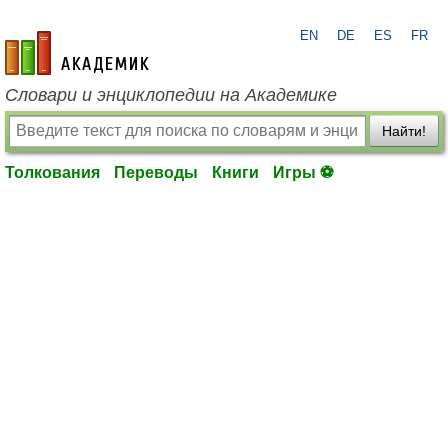
EN
DE
ES
FR
academic.ru
Словари и энциклопедии на Академике
Найти!
Толкования
Переводы
Книги
Игры ⚽