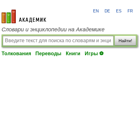
EN
DE
ES
FR
academic.ru
Словари и энциклопедии на Академике
Найти!
Толкования
Переводы
Книги
Игры ⚽