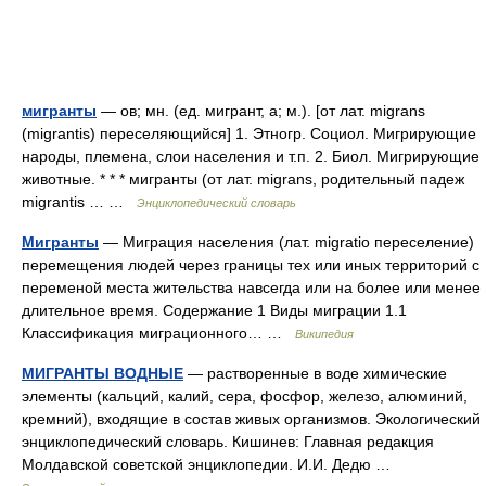
мигранты
— ов; мн. (ед. мигрант, а; м.). [от лат. migrans
(migrantis) переселяющийся] 1. Этногр. Социол. Мигрирующие
народы, племена, слои населения и т.п. 2. Биол. Мигрирующие
животные. * * * мигранты (от лат. migrans, родительный падеж
migrantis … …
Энциклопедический словарь
Мигранты
— Миграция населения (лат. migratio переселение)
перемещения людей через границы тех или иных территорий с
переменой места жительства навсегда или на более или менее
длительное время. Содержание 1 Виды миграции 1.1
Классификация миграционного… …
Википедия
МИГРАНТЫ ВОДНЫЕ
— растворенные в воде химические
элементы (кальций, калий, сера, фосфор, железо, алюминий,
кремний), входящие в состав живых организмов. Экологический
энциклопедический словарь. Кишинев: Главная редакция
Молдавской советской энциклопедии. И.И. Дедю …