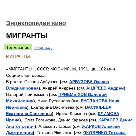
Энциклопедия кино
МИГРАНТЫ
Толкование
Перевод
МИГРАНТЫ
«МИГРАНТЫ», СССР, МОСФИЛЬМ, 1991, цв., 102 мин.
Социальная драма.
В ролях: Оксана Арбузова
(
см.
АРБУЗОВА Оксана
Владимировна
)
, Андрей Андреев
(
см.
АНДРЕЕВ Андрей
)
,
Валерий Приемыхов
(
см.
ПРИЕМЫХОВ Валерий
Михайлович
)
, Нина Русланова
(
см.
РУСЛАНОВА Нина
Ивановна
)
, Екатерина Васильева
(
см.
ВАСИЛЬЕВА
Екатерина Сергеевна
)
, Ирина Климова
(
см.
КЛИМОВА
Ирина
)
, Юлия Рогачкова, Денис Карасев
(
см.
КАРАСЕВ Денис
Анатольевич
)
, Алексей Жарков
(
см.
ЖАРКОВ Алексей
Дмитриевич
)
, Татьяна Яковенко
(
см.
ЯКОВЕНКО Татьяна