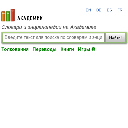
EN
DE
ES
FR
academic.ru
Словари и энциклопедии на Академике
Найти!
Толкования
Переводы
Книги
Игры ⚽