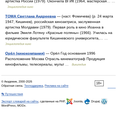
артистка России (1979). Окончила ВГИК (1964, мастерская… …
Энциклопедия кино
ТОМА Светлана Андреевна
— (наст. Фомичева) (р. 24 марта
1947, Кишинев), российская киноактриса, заслуженная
артистка Молдавии (1979). Первая роль в кино Иоанна в
фильме Эмиля Лотяну «Красные поляны» (1966). Училась на
юридическом факультете Кишиневского университета,… …
Энциклопедия кино
Орёл (кинокомпания)
— Орёл Год основания 1996
Расположение Москва Отрасль кинематограф Продукция
кинофильмы, телесериалы, мульт …
Википедия
© Академик, 2000-2026
18+
Обратная связь:
Техподдержка
,
Реклама на сайте
👣 Путешествия
Экспорт словарей на сайты
, сделанные на PHP,
Joomla,
Drupal,
WordPress, MODx.