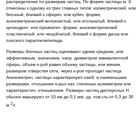
распределение по размерам частиц. По форме частицы м. б.
отнесены к одному из трех главных типов: изометрический, или
блочный, близкий к сферич. или кубич. форме;
анизометрический волокнистый, или игольчатый, близкий к
цилиндрич. или призматич. форме; анизометрический
пластинчатый, или чешуйчатый, близкий к форме диска или
плоского параллелепипеда.
Размеры блочных частиц оценивают одним средним, или
эффективным, значением, напр. диаметром эквивалентной
сферы, объем к-рой равен объему частицы, или миним.
размером отверстия сита, через к-рое проходит частица.
Анизометрич. частицы характеризуют наиб. и наименьшим
размерами, отношение к-рых наз. степенью асимметрии или
характеристич. отношением. Размеры частиц дисперсных Н.
обычно варьируют от 10 нм до 0,1 мм, уд. пов-сть-от 0,3 до 30
2
м
/г.