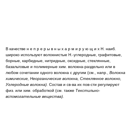
В качестве н е п р е р ы в н ы х а р м и р у ю щ и х Н. наиб.
широко используют волокнистые Н.-углеродные, графитовые,
борные, карбидные, нитридные, оксидные, стеклянные,
базальтовые и полимерные хим. волокна-раздельно или в
любом сочетании одного волокна с другим (см., напр.,
Волокна
химические, Неорганические волокна, Стеклянное волокно,
Углеродные волокна).
Состав и св-ва их пов-сти регулируют
физ. или хим. обработкой (см. также
Текстильно-
вспомогательные вещества).