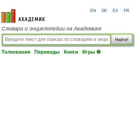
EN
DE
ES
FR
academic.ru
Словари и энциклопедии на Академике
Найти!
Толкования
Переводы
Книги
Игры ⚽