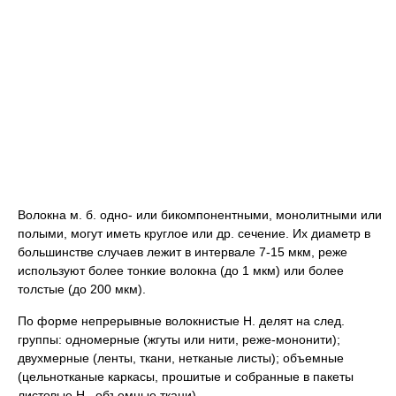
Волокна м. б. одно- или бикомпонентными, монолитными или
полыми, могут иметь круглое или др. сечение. Их диаметр в
большинстве случаев лежит в интервале 7-15 мкм, реже
используют более тонкие волокна (до 1 мкм) или более
толстые (до 200 мкм).
По форме непрерывные волокнистые Н. делят на след.
группы: одномерные (жгуты или нити, реже-мононити);
двухмерные (ленты, ткани, нетканые листы); объемные
(цельнотканые каркасы, прошитые и собранные в пакеты
листовые Н., объемные ткани).