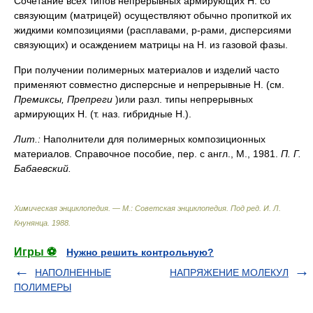
Сочетание всех типов непрерывных армирующих Н. со
связующим (матрицей) осуществляют обычно пропиткой их
жидкими композициями (расплавами, р-рами, дисперсиями
связующих) и осаждением матрицы на Н. из газовой фазы.
При получении полимерных материалов и изделий часто
применяют совместно дисперсные и непрерывные Н. (см.
Премиксы, Препреги
)или разл. типы непрерывных
армирующих Н. (т. наз. гибридные Н.).
Лит.:
Наполнители для полимерных композиционных
материалов. Справочное пособие, пер. с англ., М., 1981.
П. Г.
Бабаевский.
Химическая энциклопедия. — М.: Советская энциклопедия
.
Под ред. И. Л.
Кнунянца
.
1988
.
Игры ⚽
Нужно решить контрольную?
НАПОЛНЕННЫЕ
НАПРЯЖЕНИЕ МОЛЕКУЛ
ПОЛИМЕРЫ