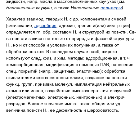
жидкости, напр. масла в маслонаполненных каучуках (см.
Наполненные каучуки,
а также
Наполненные
полимеры
).
Характер взаимод. твердых Н. с др. компонентами смесей
[смачивание,
адсорбция
, адгезия, трение и(или) хим. р-ции]
определяется гл. обр. составом Н. и структурой их пов-сти. Св-
ва пов-сти зависят не только от природы и фазовой структуры
Н., но и от способа и условии их получения, а также от
обработки пов-сти. В последнем случае наиб, широко
используют след. физ. и хим. методы: адсорбционная, в т. ч.
хемосорбционная, модификация с помощью ПАВ; нанесение
спец. покрытий (напр., защитных, эластичных); обработка
окислителями или восстановителями; создание на пов-сти
функц. групп, прививка молекул, имплантация нейтральных
атомов или ионов; воздействие высокоэнерге-тич. излучений
(электромагнитных, электронных, нейтронных) и электрич.
разрядов. Важное значение имеют также общая или уд.
величина пов-сти Н., ее дефектность и шероховатость.