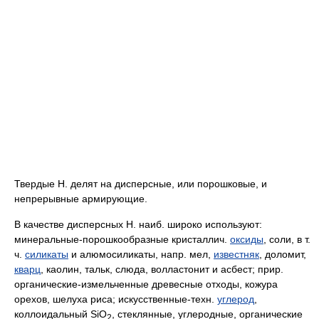
Твердые Н. делят на дисперсные, или порошковые, и
непрерывные армирующие.
В качестве дисперсных Н. наиб. широко используют:
минеральные-порошкообразные кристаллич.
оксиды
, соли, в т.
ч.
силикаты
и алюмосиликаты, напр. мел,
известняк
, доломит,
кварц
, каолин, тальк, слюда, волластонит и асбест; прир.
органические-измельченные древесные отходы, кожура
орехов, шелуха риса; искусственные-техн.
углерод
,
коллоидальный SiO
, стеклянные, углеродные, органические
2