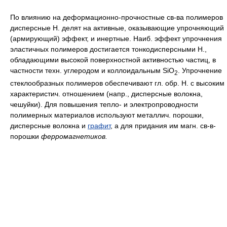
По влиянию на деформационно-прочностные св-ва полимеров
дисперсные Н. делят на активные, оказывающие упрочняющий
(армирующий) эффект, и инертные. Наиб. эффект упрочнения
эластичных полимеров достигается тонкодисперсными Н.,
обладающими высокой поверхностной активностью частиц, в
частности техн. углеродом и коллоидальным SiO
. Упрочнение
2
стеклообразных полимеров обеспечивают гл. обр. Н. с высоким
характеристич. отношением (напр., дисперсные волокна,
чешуйки). Для повышения тепло- и электропроводности
полимерных материалов используют металлич. порошки,
дисперсные волокна и
графит
, а для придания им магн. св-в-
порошки
ферромагнетиков.