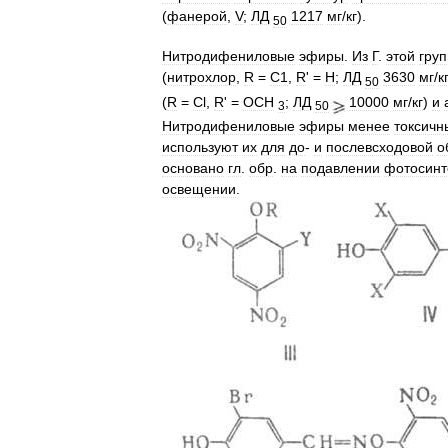
(
фанерой
,
V
;
ЛД
1217
мг
/
кг
).
50
Нитродифениловые
эфиры
.
Из
Г
.
этой
гру
(
нитрохлор
,
R
=
С1
,
R
' =
H
;
ЛД
3630
мг
/
к
50
(
R
=
Cl
,
R
' =
ОСН
;
ЛД
10000
мг
/
кг
)
и
3
50
Нитродифениловые
эфиры
менее
токсичн
используют
их
для
до
-
и
послевсходовой
о
основано
гл
.
обр
.
на
подавлении
фотосинт
освещении
.