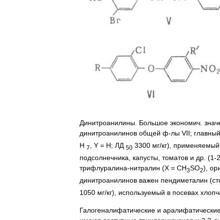
Динитроанилины
.
Большое
экономич
.
знач
динитроанилинов
общей
ф
-
лы
VII
;
главны
Н
,
Y
=
Н
;
ЛД
3300
мг
/
кг
),
применяемый
7
50
подсолнечника
,
капусты
,
томатов
и
др
. (
1
-
трифлуралина
-
нитралин
(
X
=
CH
SO
),
ор
3
2
динитроанилинов
важен
пендиметалин
(
ст
1050
мг
/
кг
),
используемый
в
посевах
хлопч
Галогеналифатические
и
аралифатически