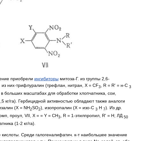
ение
приобрели
ингибиторы
митоза
-
Г
.
из
группы
2
,
6
-
й
из
них
-
трифлуралин
(
трефлан
,
нитран
,
X
=
CF
,
R
=
R
' =
н
-
С
3
3
в
больших
масштабах
для
обработки
хлопчатника
,
сои
,
2
,
5
кг
/
га
).
Гербицидной
активностью
обладают
также
аналоги
изалин
(
X
=
NH
SO
),
изопропалин
(
X
=
изо
-
С
Н
).
Из
др
.
2
2
3
7
омп
,
проул
,
VII
,
X
= =
Y
=
CH
,
R
=
1
-
этилпропил
,
R
' =
H
;
ЛД
3
50
атника
(
1
-
2
кг
/
га
).
е
кислоты
.
Среди
галогеналифатич
.
к
-
т
наибольшее
значение