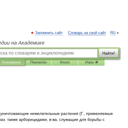
Запомнить сайт
Словарь на свой сайт
RU
едии на Академике
Найти!
Толкования
Переводы
Книги
Игры ⚽
,
уничтожающие
нежелательные
растения
(
Г
.,
применяемые
наз
.
также
арборицидами
,
в
-
ва
,
служащие
для
борьбы
с