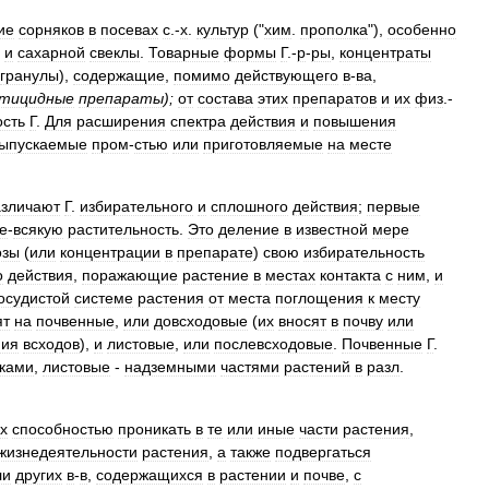
ие
сорняков
в
посевах
с
.-
х
.
культур
("
хим
.
прополка
"),
особенно
и
сахарной
свеклы
.
Товарные
формы
Г
.-
р
-
ры
,
концентраты
гранулы
),
содержащие
,
помимо
действующего
в
-
ва
,
тицидные
препараты
);
от
состава
этих
препаратов
и
их
физ
.-
сть
Г
.
Для
расширения
спектра
действия
и
повышения
ыпускаемые
пром
-
стью
или
приготовляемые
на
месте
зличают
Г
.
избирательного
и
сплошного
действия
;
первые
е
-
всякую
растительность
.
Это
деление
в
известной
мере
озы
(
или
концентрации
в
препарате
)
свою
избирательность
о
действия
,
поражающие
растение
в
местах
контакта
с
ним
,
и
осудистой
системе
растения
от
места
поглощения
к
месту
ят
на
почвенные
,
или
довсходовые
(
их
вносят
в
почву
или
ния
всходов
),
и
листовые
,
или
послевсходовые
.
Почвенные
Г
.
тками
,
листовые
-
надземными
частями
растений
в
разл
.
х
способностью
проникать
в
те
или
иные
части
растения
,
жизнедеятельности
растения
,
а
также
подвергаться
ли
других
в
-
в
,
содержащихся
в
растении
и
почве
,
с