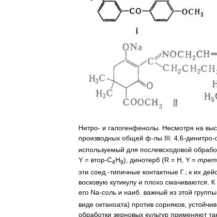
Нитро
-
и
галогенфенолы
.
Несмотря
на
выс
производных
общей
ф
-
лы
III:
4
,
6
-
динитро
-
используемый
для
послевсходовой
обрабо
Y
=
втор
-
C
H
),
динотерб
(
R
=
Н
,
Y
=
трет
4
9
эти
соед
.-
типичные
контактные
Г
.;
к
их
дей
восковую
кутикулу
и
плохо
смачиваются
.
К
его
Na
-
соль
и
наиб
.
важный
из
этой
группы
виде
октаноата
)
против
сорняков
,
устойчи
обработки
зерновых
культур
применяют
та