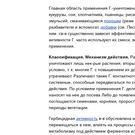
Главная
область
применения
Г
.-
уничтожен
кукурузы
,
сои
,
хлопчатника
,
пшеницы
,
риса
эмульсий
,
смачивающиеся
порошки
(
реже
разбавители
и
вспомогат
.
добавки
(
см
.
Пес
хим
.
св
-
в
существенно
зависит
эффективно
активности
Г
.
часто
используют
их
смеси
,
в
применения
.
Классификация
.
Механизм
действия
.
Ра
уничтожают
лишь
нек
-
рые
растения
,
вторы
условно
,
т
.
к
.
многие
Г
.
с
повышением
их
д
утрачивают
.
Различают
также
Г
.
контактног
системные
,
способные
передвигаться
по
с
действия
.
По
условиям
применения
Г
.
дел
наносят
на
нее
до
посева
Либо
до
появле
поглощаются
семенами
,
корнями
,
пророс
периоды
вегетации
.
Гербицидная
активность
в
-
в
обусловлена
и
перемещаться
в
нем
,
влиять
на
процессы
метаболизму
под
действием
ферментов
и