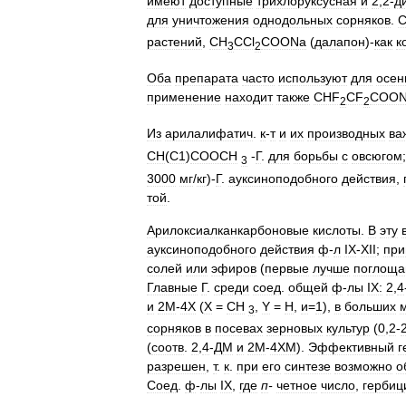
имеют
доступные
трихлоруксусная
и
2
,
2
-
д
для
уничтожения
однодольных
сорняков
.
C
растений
,
CH
CCl
COONa
(
далапон
)-
как
к
3
2
Оба
препарата
часто
используют
для
осен
применение
находит
также
CHF
CF
COON
2
2
Из
арилалифатич
.
к
-
т
и
их
производных
ва
СН
(
С1
)
СООСН
-
Г
.
для
борьбы
с
овсюгом
3
3000
мг
/
кг
)-
Г
.
ауксиноподобного
действия
,
той
.
Арилоксиалканкарбоновые
кислоты
.
В
эту
ауксиноподобного
действия
ф
-
л
IX
-
XII
;
при
солей
или
эфиров
(
первые
лучше
поглоща
Главные
Г
.
среди
соед
.
общей
ф
-
лы
IX:
2
,
4
и
2М
-
4Х
(
Х
=
СН
,
Y
=
H
,
и
=
1
),
в
больших
3
сорняков
в
посевах
зерновых
культур
(
0
,
2
-
(
соотв
.
2
,
4
-
ДМ
и
2М
-
4ХМ
).
Эффективный
г
разрешен
,
т
.
к
.
при
его
синтезе
возможно
о
Соед
.
ф
-
лы
IX
,
где
п
-
четное
число
,
гербиц