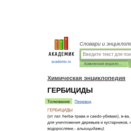
Словари и энциклоп
academic.ru
Химическая энциклопедия
Химическая энциклопедия
ГЕРБИЦИДЫ
Толкование
Перевод
ГЕРБИЦИДЫ
(
от
лат
.
herba
-
трава
и
caedo
-
убиваю
),
в
-
ва
для
уничтожения
деревьев
и
кустарников
,
водорослями
,-
альгицидами
).