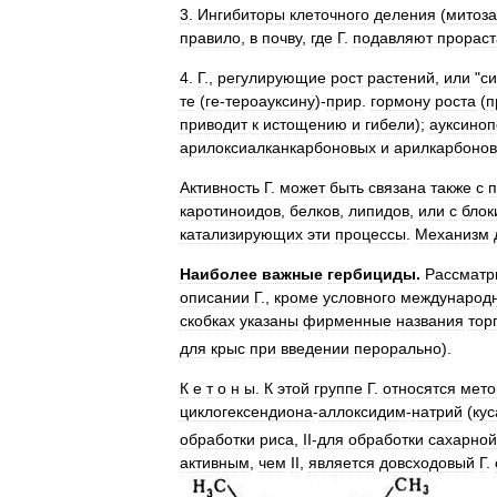
3
.
Ингибиторы
клеточного
деления
(
митоза
правило
,
в
почву
,
где
Г
.
подавляют
прорас
4
.
Г
.,
регулирующие
рост
растений
,
или
"
си
те
(
ге
-
тероауксину
)-
прир
.
гормону
роста
(
п
приводит
к
истощению
и
гибели
);
ауксино
арилоксиалканкарбоновых
и
арилкарбоно
Активность
Г
.
может
быть
связана
также
с
каротиноидов
,
белков
,
липидов
,
или
с
блок
катализирующих
эти
процессы
.
Механизм
Наиболее
важные
гербициды
.
Рассмат
описании
Г
.,
кроме
условного
международ
скобках
указаны
фирменные
названия
тор
для
крыс
при
введении
перорально
).
К
е
т
о
н
ы
.
К
этой
группе
Г
.
относятся
мето
циклогексендиона
-
аллоксидим
-
натрий
(
кус
обработки
риса
,
II
-
для
обработки
сахарной
активным
,
чем
II
,
является
довсходовый
Г
.