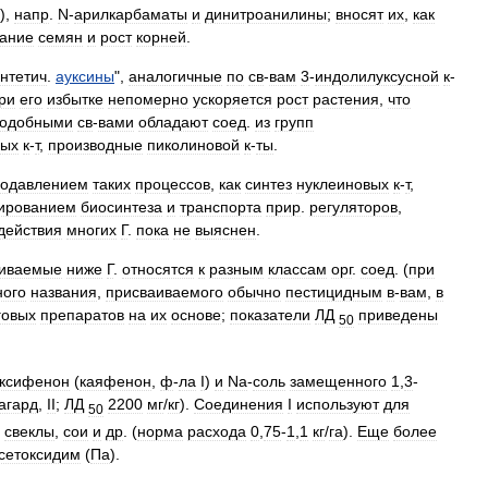
),
напр
.
N
-
арилкарбаматы
и
динитроанилины
;
вносят
их
,
как
тание
семян
и
рост
корней
.
нтетич
.
ауксины
",
аналогичные
по
св
-
вам
3
-
индолилуксусной
к
-
ри
его
избытке
непомерно
ускоряется
рост
растения
,
что
подобными
св
-
вами
обладают
соед
.
из
групп
вых
к
-
т
,
производные
пиколиновой
к
-
ты
.
подавлением
таких
процессов
,
как
синтез
нуклеиновых
к
-
т
,
ированием
биосинтеза
и
транспорта
прир
.
регуляторов
,
действия
многих
Г
.
пока
не
выяснен
.
риваемые
ниже
Г
.
относятся
к
разным
классам
орг
.
соед
. (
при
ного
названия
,
присваиваемого
обычно
пестицидным
в
-
вам
,
в
говых
препаратов
на
их
основе
;
показатели
ЛД
приведены
50
ксифенон
(
каяфенон
,
ф
-
ла
I
)
и
Na
-
соль
замещенного
1
,
3
-
агард
,
II
;
ЛД
2200
мг
/
кг
).
Соединения
I
используют
для
50
свеклы
,
сои
и
др
. (
норма
расхода
0
,
75
-
1
,
1
кг
/
га
).
Еще
более
сетоксидим
(
Па
).