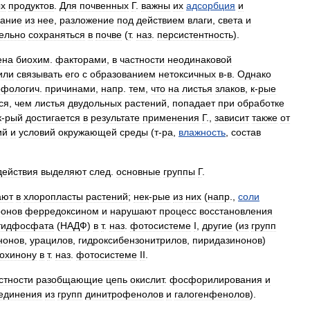
ых
продуктов
.
Для
почвенных
Г
.
важны
их
адсорбция
и
ание
из
нее
,
разложение
под
действием
влаги
,
света
и
ельно
сохраняться
в
почве
(
т
.
наз
.
персистентность
).
ена
биохим
.
факторами
,
в
частности
неодинаковой
или
связывать
его
с
образованием
нетоксичных
в
-
в
.
Однако
фологич
.
причинами
,
напр
.
тем
,
что
на
листья
злаков
,
к
-
рые
ся
,
чем
листья
двудольных
растений
,
попадает
при
обработке
к
-
рый
достигается
в
результате
применения
Г
.,
зависит
также
от
ий
и
условий
окружающей
среды
(
т
-
ра
,
влажность
,
состав
действия
выделяют
след
.
основные
группы
Г
.
ают
в
хлоропласты
растений
;
нек
-
рые
из
них
(
напр
.,
соли
ронов
ферредоксином
и
нарушают
процесс
восстановления
тидфосфата
(
НАДФ
)
в
т
.
наз
.
фотосистеме
I
,
другие
(
из
групп
нонов
,
урацилов
,
гидроксибензонитрилов
,
пиридазинонов
)
охинону
в
т
.
наз
.
фотосистеме
II
.
стности
разобщающие
цепь
окислит
.
фосфорилирования
и
единения
из
групп
динитрофенолов
и
галогенфенолов
).