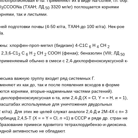
ихлопропионовая
к
-
ты
.
Применяют
их
в
виде
Na
-
солей
,
гл
.
обр
.
l
CCOONa
(
TXAH
;
ЛД
3320
мг
/
кг
)
поглощается
корнями
3
50
орнями
,
так
и
листьями
.
ней
подготовки
почвы
(
4
-
50
кг
/
га
,
ТХАН
-
до
100
кг
/
га
).
Нек
-
рое
a
.
жны:
хлорфен
-
проп
-
метил
(
бидизин
)
4
-
С1С
Н
СН
6
4
2
;
2
,
3
,
6
-
С1
С
Н
СН
СООН
(
фенак
);
беназолин
(
VIII
;
ЛД
3
6
2
2
50
применяемый
обычно
в
смеси
с
2
,
4
-
дихлорфеноксиуксусной
к
-
весьма
важную
группу
входит
ряд
системных
Г
.
меняют
их
как
до
,
так
и
после
появления
всходов
в
форме
ются
корнями
,
вторые
-
надземными
частями
растений
).
-
дихлорфеноксиуксусная
к
-
та
,
или
2
,
4
-
Д
(
X
=
Cl
,
Y
= =
Н
,
и
=
1
),
масштабах
используемые
для
уничтожения
двудольных
2
кг
/
га
).
Для
этих
же
целей
служат
аналоги
2
,
4
-
Д
и
2М
-
4Х
с
п
=
3
ербицид
2
,
4
,
5
-
Т
(
X
= =
Y
=
Cl
,
n
=
1
)
в
СССР
и
ряде
др
.
стран
не
бразование
примеси
ядовитого
тетрахлордибензо
-
и
-
диоксина
.
идной
активностью
не
обладают
.