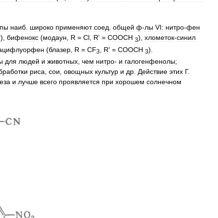
ппы
наиб
.
широко
применяют
соед
.
общей
ф
-
лы
VI:
нитро
-
фен
г
),
бифенокс
(
модаун
,
R
=
Cl
,
R
' =
СООСН
),
хлометок
-
синил
3
ацифлуорфен
(
блазер
,
R
=
CF
,
R
' =
СООСН
).
3
3
ы
для
людей
и
животных
,
чем
нитро
-
и
галогенфенолы
;
бработки
риса
,
сои
,
овощных
культур
и
др
.
Действие
этих
Г
.
еза
и
лучше
всего
проявляется
при
хорошем
солнечном