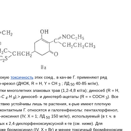
окую
токсичность
этих
соед
.,
в
кач
-
ве
Г
.
применяют
ряд
о
-
крезол
(
ДНОК
,
R
=
Н
,
Y
=
СН
;
ЛД
40
-
85
мг
/
кг
),
3
50
тки
многолетних
злаковых
трав
(
1
,
2
-
4
,
8
кг
/
га
);
диносеб
(
R
=
Н
,
-
С
Н
),>
диносеб
-
и
динотерб
-
ацетаты
(
R
= =
СОСН
).
Все
4
9
3
ствию
устойчивы
лишь
те
растения
,
к
-
рые
имеют
плотную
контактным
Г
.
относятся
и
галогенфенолы:
пентахлорфенол
,
-
иоксинил
(
IV
,
Х
=
1
;
ЛД
150
мг
/
кг
),
используемый
(
в
т
.
ч
.
в
50
вых
к
2
,
4
-
дихлорфеноксиуксусной
к
-
те
(
см
.
ниже
).
Для
кже
бромоксинил
(
IV
,
X
=
Вr
)
и
менее
токсичный
бромфеноксим