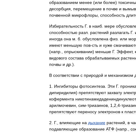
образованием
менее
(
или
более
)
токсичн
десорбция
,
перемещение
в
почве
и
вымыв
почвенной
микрофлоры
,
способность
длит
Избирательность
Г
.
в
наиб
.
мере
обусловл
способностью
разл
.
растений
разлагать
Г
.
иногда
она
м
.
б
.
обусловлена
физ
.
или
мор
имеют
меньшую
пов
-
сть
и
хуже
смачивают
(
напр
.,
опрыскивании
)
меньше
Г
.
Эффект
,
видового
состава
обрабатываемых
растен
почвы
и
др
.).
В
соответствии
с
природой
и
механизмом
1
.
Ингибиторы
фотосинтеза
.
Эти
Г
.
проник
дипиридилия
)
препятствуют
захвату
элект
кофермента
никотинамидадениндинуклео
арилмочевин
,
сим
-
триазинов
,
1
,
2
,
4
-
триази
препятствуют
переносу
электронов
к
пласт
2
.
Г
.,
влияющие
на
дыхание
растений
,
в
ча
подавляющие
образование
АТФ
(
напр
.,
со