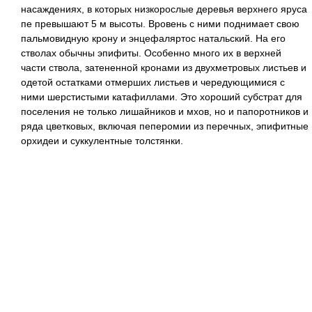
насаждениях, в которых низкорослые деревья верхнего яруса
пе превышают 5 м высоты. Вровень с ними поднимает свою
пальмовидную крону и энцефаляртос натальский. На его
стволах обычны эпифиты. Особенно много их в верхней
части ствола, затененной кронами из двухметровых листьев и
одетой остатками отмерших листьев и чередующимися с
ними шерстистыми катафиллами. Это хороший субстрат для
поселения не только лишайников и мхов, но и папоротников и
ряда цветковых, включая пеперомии из перечных, эпифитные
орхидеи и суккулентные толстянки.