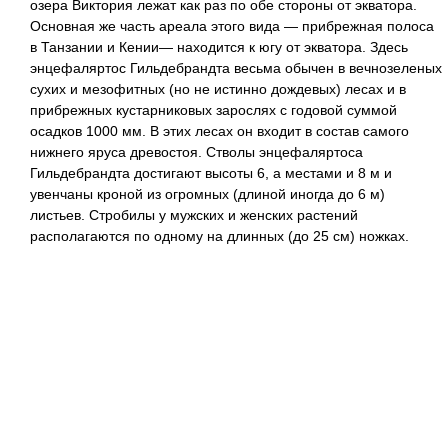
озера Виктория лежат как раз по обе стороны от экватора.
Основная же часть ареала этого вида — прибрежная полоса
в Танзании и Кении— находится к югу от экватора. Здесь
энцефаляртос Гильдебрандта весьма обычен в вечнозеленых
сухих и мезофитных (но не истинно дождевых) лесах и в
прибрежных кустарниковых зарослях с годовой суммой
осадков 1000 мм. В этих лесах он входит в состав самого
нижнего яруса древостоя. Стволы энцефаляртоса
Гильдебрандта достигают высоты 6, а местами и 8 м и
увенчаны кроной из огромных (длиной иногда до 6 м)
листьев. Стробилы у мужских и женских растений
располагаются по одному на длинных (до 25 см) ножках.