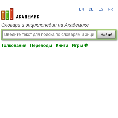
EN
DE
ES
FR
academic.ru
Словари и энциклопедии на Академике
Найти!
Толкования
Переводы
Книги
Игры ⚽