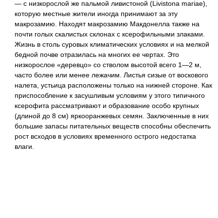
— с низкорослой же пальмой ливистоной (Livistona mariae),
которую местные жители иногда принимают за эту
макрозамию. Находят макрозамию Макдонелла также на
почти голых скалистых склонах с ксерофильными злаками.
Жизнь в столь суровых климатических условиях и на мелкой
бедной почве отразилась на многих ее чертах. Это
низкорослое «деревцо» со стволом высотой всего 1—2 м,
часто более или менее лежачим. Листья сизые от воскового
налета, устьица расположены только на нижней стороне. Как
приспособление к засушливым условиям у этого типичного
ксерофита рассматривают и образование особо крупных
(длиной до 8 см) яркооранжевых семян. Заключенные в них
большие запасы питательных веществ способны обеспечить
рост всходов в условиях временного острого недостатка
влаги.