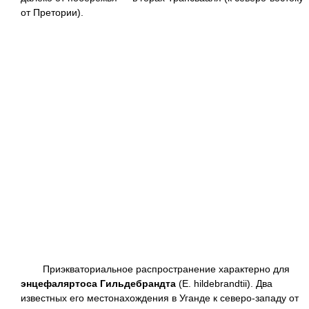
от Претории).
Приэкваториальное распространение характерно для
энцефаляртоса Гильдебрандта
(Е. hildebrandtii). Два
известных его местонахождения в Уганде к северо-западу от