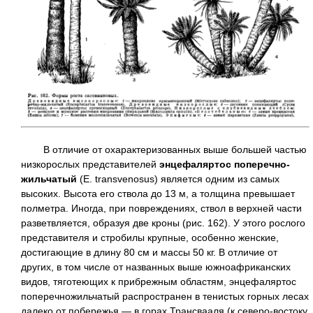
В отличие от охарактеризованных выше большей частью
низкорослых представителей
энцефаляртос поперечно-
жильчатый
(Е. transvenosus) является одним из самых
высоких. Высота его ствола до 13 м, а толщина превышает
полметра. Иногда, при повреждениях, ствол в верхней части
разветвляется, образуя две кроны (рис. 162). У этого рослого
представителя и стробилы крупные, особенно женские,
достигающие в длину 80 см и массы 50 кг. В отличие от
других, в том числе от названных выше южноафриканских
видов, тяготеющих к прибрежным областям, энцефаляртос
поперечножильчатый распространен в тенистых горных лесах
далеко от побережья — в горах Трансвааля (к северо-востоку