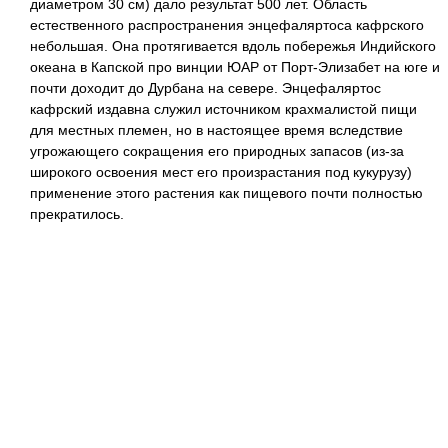
диаметром 30 см) дало результат 500 лет. Область
естественного распространения энцефаляртоса кафрского
небольшая. Она протягивается вдоль побережья Индийского
океана в Капской про винции ЮАР от Порт-Элизабет на юге и
почти доходит до Дурбана на севере. Энцефаляртос
кафрский издавна служил источником крахмалистой пищи
для местных племен, но в настоящее время вследствие
угрожающего сокращения его природных запасов (из-за
широкого освоения мест его произрастания под кукурузу)
применение этого растения как пищевого почти полностью
прекратилось.