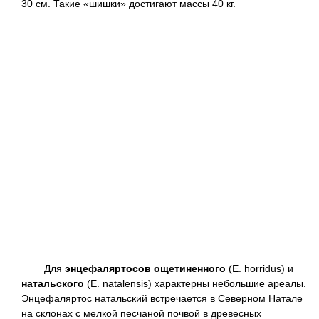
30 см. Такие «шишки» достигают массы 40 кг.
Для
энцефаляртосов ощетиненного
(Е. horridus) и
натальского
(Е. natalensis) характерны небольшие ареалы.
Энцефаляртос натальский встречается в Северном Натале
на склонах с мелкой песчаной почвой в древесных