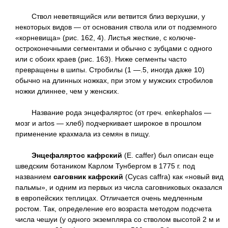
Ствол неветвящийся или ветвится близ верхушки, у
некоторых видов — от основания ствола или от подземного
«корневища» (рис. 162, 4). Листья жесткие, с колюче-
остроконечными сегментами и обычно с зубцами с одного
или с обоих краев (рис. 163). Ниже сегменты часто
превращены в шипы. Стробилы (1 —.5, иногда даже 10)
обычно на длинных ножках, при этом у мужских стробилов
ножки длиннее, чем у женских.
Название рода энцефаляртос (от греч. enkephalos —
мозг и artos — хлеб) подчеркивает широкое в прошлом
применение крахмала из семян в пищу.
Энцефаляртос кафрский
(Е. caffer) был описан еще
шведским ботаником Карлом Тунбергом в 1775 г. под
названием
саговник кафрский
(Cycas caffra) как «новый вид
пальмы», и одним из первых из числа саговниковых оказался
в европейских теплицах. Отличается очень медленным
ростом. Так, определение его возраста методом подсчета
числа чешуи (у одного экземпляра со стволом высотой 2 м и