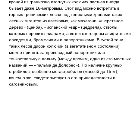
кроной из грациозно изогнутых колючих листьев иногда
бывает даже 16-метровым. Этот вид можно встретить в
горных тропических лесах под тенистыми кронами таких
лесных гигантов из цветковых, как махагони, «шерстяное
дерево» (цейба), «испанский кедр» (цедрела), стволы
которых перевиты лианами, а ветви отягощены эпифитными
орхидеями, бромелиями и папоротниками. В густой тени
таких лесов диоон колючий (в вегетативном состоянии)
можно принять за древовидный папоротник или
тонкоствольную пальму (между прочим, одно из его местных
названий — «пальма де Долорес»). Но наличие крупных
стробилов, особенно мегастробилов (массой до 15 кг),
конечно же, свидетельствует о его принадлежности к
саговниковым.