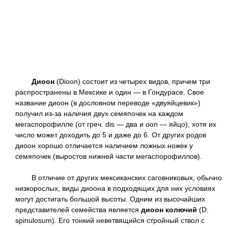
Диоон
(Dioon) состоит из четырех видов, причем три
распространены в Мексике и один — в Гондурасе. Свое
название диоон (в дословном переводе «двуяйцевик»)
получил из-за наличия двух семяпочек на каждом
мегаспорофилле (от греч. dis — два и ооn — яйцо), хотя их
число может доходить до 5 и даже до 6. От других родов
диоон хорошо отличается наличием ложных ножек у
семяпочек (выростов нижней части мегаспорофиллов).
В отличие от других мексиканских саговниковых, обычно
низкорослых, виды диоона в подходящих для них условиях
могут достигать большой высоты. Одним из высочайших
представителей семейства является
диоон колючий
(D.
spinulosum). Его тонкий неветвящийся стройный ствол с