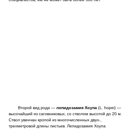
Второй вид рода —
лепидозамия Хоупа
(L. hopei) —
высочайший из саговниковых, со стволом высотой до 20 м.
Ствол увенчан кропой из многочисленных двух-,
трехметровой длины листьев. Лепидозамия Хоупа