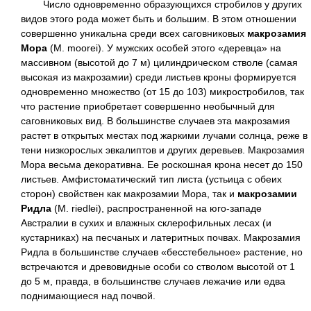
Число одновременно образующихся стробилов у других
видов этого рода может быть и большим. В этом отношении
совершенно уникальна среди всех саговниковых
макрозамия
Мора
(М. moorei). У мужских особей этого «деревца» на
массивном (высотой до 7 м) цилиндрическом стволе (самая
высокая из макрозамии) среди листьев кроны формируется
одновременно множество (от 15 до 103) микростробилов, так
что растение приобретает совершенно необычный для
саговниковых вид. В большинстве случаев эта макрозамия
растет в открытых местах под жаркими лучами солнца, реже в
тени низкорослых эвкалиптов и других деревьев. Макрозамия
Мора весьма декоративна. Ее роскошная крона несет до 150
листьев. Амфистоматический тип листа (устьица с обеих
сторон) свойствен как макрозамии Мора, так и
макрозамии
Ридла
(М. riedlei), распространенной на юго-западе
Австралии в сухих и влажных склерофильных лесах (и
кустарниках) на песчаных и латеритных почвах. Макрозамия
Ридла в большинстве случаев «бесстебельное» растение, но
встречаются и древовидные особи со стволом высотой от 1
до 5 м, правда, в большинстве случаев лежачие или едва
поднимающиеся над почвой.