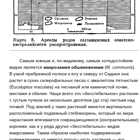
Самым южным и, по-видимому, самым холодостойким
видом является
макрозамия обыкновенная
(М. communis).
В узкой прибрежной полосе к югу и северу от Сиднея она
растет в сухих склерофильных лесах с эвкалиптом пятнистым
(Eucalyptus maculata) на песчаной или каменистой почве,
местами в обилии. Чаще всего это «бесстебельное» растение
с густым пучком из нескольких десятков (до ста) листьев над
почвой. Под землей у таких растений имеется вертикально
расположенный подземный стеблекорень, который но мере
нарастания втягивается сокращающимися (контрактильными)
корнями, как и у ряда других «бесстебельных» видов
макрозамии. Таким образом наиболее подверженная
повреждениям от невзгод погоды часть растения — его