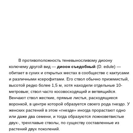
В противоположность теневыносливому диоону
колючему другой вид —
диоон съедобный
(D. edule) —
обитает в сухих и открытых местах в сообществе с кактусами
и различными ксерофитами. Его ствол обычно приземистый,
высотой редко более 1,5 м, хотя находили отдельные 10-
метровые; ствол часто косовосходящий и ветвящийся.
Венчают ствол жесткие, прямые листья, расходящиеся
воронкой, в центре которой образуется своего рода гнездо. У
женских растений в этом «гнезде» иногда прорастают одно
или даже два семени, и тогда образуются ложноветвистые
двух-, трехглавые стволы, по существу составленные из
растений двух поколений.