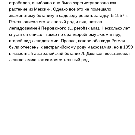
стробилов, ошибочно оно было зарегистрировано как
растение из Мексики. Однако все это не помешало
знаменитому ботанику и садоводу решить загадку. В 1857 г.
Регель описал его как новый род и вид, назвав
лепидозамией Перовского
(L. peroffskiana). Несколько лет
спустя он описал, также по оранжерейному экземпляру,
второй вид лепидозамии. Правда, вскоре оба вида Регеля
были отнесены к австралийскому роду макрозамия, но в 1959
г. известный австралийский ботаник Л. Джонсон восстановил
лепидозамию как самостоятельный род.