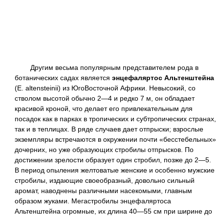
Другим весьма популярным представителем рода в
ботанических садах является
энцефаляртос Альтенштейна
(Е. altensteinii) из ЮгоВосточной Африки. Невысокий, со
стволом высотой обычно 2—4 и редко 7 м, он обладает
красивой кроной, что делает его привлекательным для
посадок как в парках в тропических и субтропических странах,
так и в теплицах. В ряде случаев дает отпрыски; взрослые
экземпляры встречаются в окружении почти «бесстебельных»
дочерних, но уже образующих стробилы отпрысков. По
достижении зрелости образует один стробил, позже до 2—5.
В период опыления желтоватые женские и особенно мужские
стробилы, издающие своеобразный, довольно сильный
аромат, наводнены различными насекомыми, главным
образом жуками. Мегастробилы энцефаляртоса
Альтенштейна огромные, их длина 40—55 см при ширине до