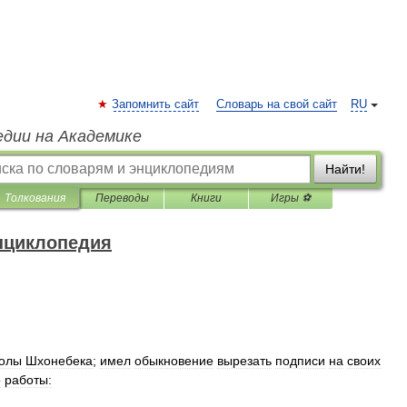
Запомнить сайт
Словарь на свой сайт
RU
едии на Академике
Найти!
Толкования
Переводы
Книги
Игры ⚽
нциклопедия
олы
Шхонебека
;
имел
обыкновение
вырезать
подписи
на
своих
о
работы: