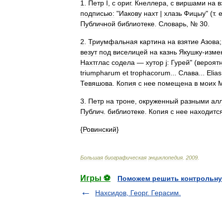
1
.
Петр
I
,
с
ориг
.
Кнеллера
,
с
виршами
на
в
подписью:
"
Иакову
нахт
|
хлазь
Фицыу
" (
т
.
Публичной
библиотеке
.
Словарь
, №
30
.
2
.
Триумфальная
картина
на
взятие
Азова
везут
под
виселицей
на
казнь
Якушку
-
изме
Нахтглас
содела
—
хутор
j:
Гурей
" (
вероят
triumpharum
et
trophacorum
...
Слава
...
Elias
Тевяшова
.
Копия
с
нее
помещена
в
моих
3
.
Петр
на
троне
,
окруженный
разными
ал
Публич
.
библиотеке
.
Копия
с
нее
находитс
{
Ровинский
}
Большая
биографическая
энциклопедия
.
2009
.
Игры ⚽
Поможем решить контрольну
Нахсидов, Георг. Герасим.