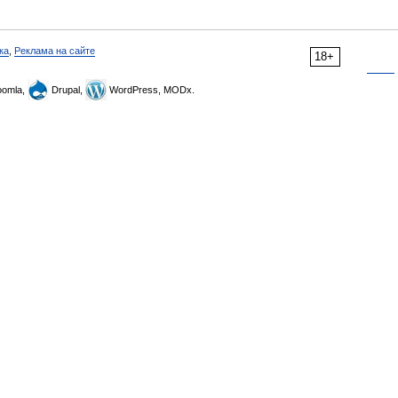
ка
,
Реклама на сайте
18+
omla,
Drupal,
WordPress, MODx.