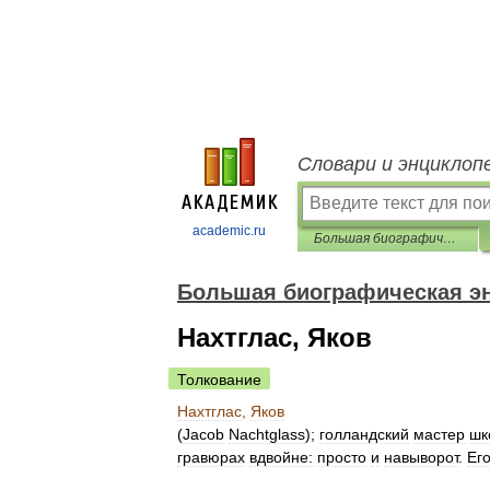
Словари и энциклоп
academic.ru
Большая биографическая энциклопедия
Большая биографическая э
Нахтглас, Яков
Толкование
Нахтглас
,
Яков
(
Jacob
Nachtglass
);
голландский
мастер
шк
гравюрах
вдвойне:
просто
и
навыворот
.
Ег