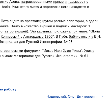
зятие
Азова
,
награвированными
прямо
и
навыворот
,
с
е
.
fecit
).
Уник
этого
листа
и
перетиск
с
него
находятся
в
;
Петр
сидит
на
престоле
;
кругом
разные
аллегории
,
a
вдали
нника
.
Внизу
множество
виршей
и
подписи
мастеров:
"
I
.
но
,
автор
виршей
).
Эта
картинка
приложена
при
книге:
"
Gloria
Кониевский
в
Амстердаме
1700
".
В
Публ
.
библиотеке
и
y
Е
.
Н
.
Материалах
для
Русской
Иконографии
, №
23
.
легорическими
фигурами:
"
Иаков
Нахт
Хлаз
Фицы
".
Уник
в
я
в
моих
Материалах
для
Русской
Иконографии
, №
61
.
ю работу
Нациевский, Олег Дмитриевич