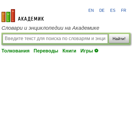
EN
DE
ES
FR
academic.ru
Словари и энциклопедии на Академике
Найти!
Толкования
Переводы
Книги
Игры ⚽