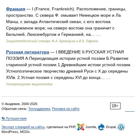
Франция
— I (France, Frankreich). Расположение, границы,
пространство. С севера Ф. омывает Немецкое море и Ла
Манш, с запада Атлантический океан, с юго востока
Средиземное море; на северо востоке она граничит с
Бельгией, Люксембургом и Германией, на… …
Энциклопедический словарь Ф.А. Брокгауза и И.А. Ефрона
Русская литература
— I.ВВЕДЕНИЕ II.РУССКАЯ УСТНАЯ
ПОЭЗИЯ А.Периодизация истории устной поэзии Б.Развитие
старинной устной поэзии 1.Древнейшие истоки устной поэзии.
Устнопоэтическое творчество древней Руси с X до середины
XVIв. 2.Устная поэзия с середины XVI до конца… …
Литературная энциклопедия
© Академик, 2000-2026
18+
Обратная связь:
Техподдержка
,
Реклама на сайте
👣 Путешествия
Экспорт словарей на сайты
, сделанные на PHP,
Joomla,
Drupal,
WordPress, MODx.