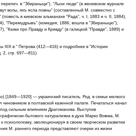
;
перепеч
.
в
"
Збираныци
"), "
Лыхи
люде
" (
в
женевском
журнале
вут
волы
,
якъ
ясла
повны
" (
составленный
М
.
совместно
с
" (
повесть
в
киевском
альманахе
"
Рада
",
ч
.
I
,
1883
и
ч
.
II
,
1884
),
4
), "
Перемудрывъ
" (
комедия
;
1886
;
вошла
в
"
Збираныцю
"),
7
), "
Казки
про
Правду
и
Кривду
" (
в
галицкой
"
Правде
",
1889
)
и
ры
XIX
в
."
Петрова
(
412
—
416
)
и
подробнее
в
"
Истории
д
.
2
,
стр
.
697
—
811
).
ко
) [
1849
—
1920
] —
украинский
писатель
.
Род
.
в
семье
мелкого
л
чиновником
в
полтавской
казенной
палате
.
Печататься
начал
под
сильным
влиянием
Драгоманова
.
Выступив
ографически
-
бытового
натурализма
в
духе
Марко
Вовчка
,
M
.
к
психологизму
,
эволюционируя
в
своем
творческом
развитии
ения
М
.
раннего
периода
представляют
очерки
из
жизни