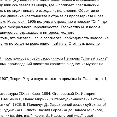
дствии
ссылается
в
Сибирь
,
где
и
погибает
.
Крестьянский
ель
не
видит
никакого
выхода
из
положения
.
Объективно
ное
движение
крестьянства
в
отрыве
от
пролетариата
и
без
хом
.
Революция
1905
получила
отражение
в
повести
"
Сн
і",
где
духе
либерального
народничества
.
Творчество
М
.
в
целом
дничества
,
отражавшего
интересы
мелкого
етить
,
что
писатель
,
ясно
осознавая
необходимость
наделения
се
же
не
встал
на
революционный
путь
.
Этот
путь
даже
не
.
М
.
прокламировал
себя
сторонником
Пеглюры
("
Лит
-
ый
архив
",
нных
произведений
писателя
хранится
в
одном
из
музеев
на
1907
;
Твори
,
Ред
.
и
вступ
.
статья
та
прим
і
тки
Iв
.
Ткаченко
,
тт
.
I
,
итературы
XIX
ст
.,
Киев
,
1884
;
Огоновський
О
.,
История
;
Стешенко
І
.,
Панас
Мирний
, "
Л
і
тературно
-
науковий
в
і
стник
",
итика
",
1928
,
II
;
Пилипчук
Д
.,
Характерний
зразок
суб
'
эктивної
2
;
Рудинська
Е
.,
Листи
Василя
Горленка
до
Панаса
Мирного
,
б
і
рник
і
ст
.
ф
і
л
.
в
і
д
.");
Коряк
В
.,
Нарис
і
стор
і
ї
української