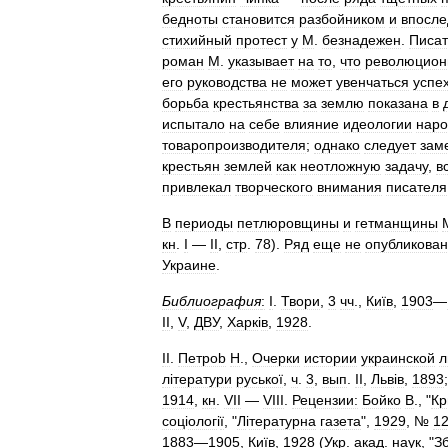
бедноты
становится
разбойником
и
впосле
стихийный
протест
у
М
.
безнадежен
.
Писат
роман
М
.
указывает
на
то
,
что
революцион
его
руководства
не
может
увенчаться
успе
борьба
крестьянства
за
землю
показана
в
испытало
на
себе
влияние
идеологии
наро
товаропроизводителя
;
однако
следует
зам
крестьян
землей
как
неотложную
задачу
,
в
привлекал
творческого
внимания
писателя
В
периоды
петлюровщины
и
гетманщины
кн
.
I
—
II
,
стр
.
78
).
Ряд
еще
не
опубликова
Украине
.
Библиография
:
I
.
Твори
,
3
чч
.,
Київ
,
1903
—
II
,
V
,
ДВУ
,
Харк
і
в
,
1928
.
II
.
Петрob
H
.,
Очерки
истории
украинской
л
л
і
тератури
руської
,
ч
.
3
,
вып
.
II
,
Льв
і
в
,
1893
1914
,
кн
.
VII
—
VIII
.
Рецензии:
Бойко
В
., "
Кр
соц
і
олог
і
ї
, "
Л
і
тературна
газета
",
1929
, №
1
1883
—
1905
,
Київ
,
1928
(
Укр
.
акад
.
наук
, "
З