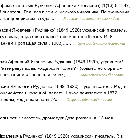
фамилия и имя Рудченко Афанасий Яковлевич) [1(13).5.1849,
ий писатель. Родился в семье мелкого чиновника. По окончании
ил канцеляристом в суде, с …
Большая советская энциклопедия
асий Яковлевич Рудченко) (1849 1920) украинский писатель.
ут волы, когда ясли полны? (совместно с братом И. Я.
азванием Пропащая сила , 1903),… …
Большой Энциклопедический
я Афанасий Яковлевич Рудченко (1849 1920), украинский
Разве ревут волы, когда ясли полны?» (совместно с братом
 под названием «Пропащая сила»,… …
Энциклопедический словарь
сий Яковлевич Рудченко; 1849–1920) – укр. писатель. Род. в
азначействе и казенной палате. Начал печататься в 1872.
вут волы, когда ясли полны?» …
Энциклопедический словарь
льности: писатель, драматург Дата рождения: 13 мая …
влевича Рудченко) (1849 1920) украинский писатель. Р. в