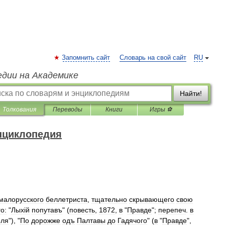
Запомнить сайт
Словарь на свой сайт
RU
едии на Академике
Найти!
Толкования
Переводы
Книги
Игры ⚽
нциклопедия
малорусского
беллетриста
,
тщательно
скрывающего
свою
го:
"
Лыхiй
попутавъ
" (
повесть
,
1872
,
в
"
Правде
";
перепеч
.
в
оля
"), "
По
дорожже
одъ
Палтавы
до
Гадячого
" (
в
"
Правде
",