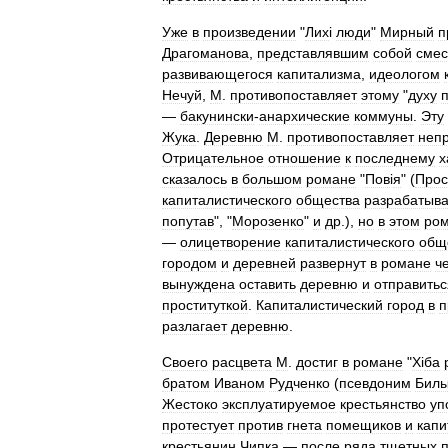
Уже
в
произведении
"
Лих
і
люди
"
Мирный
п
Драгоманова
,
представлявшим
собой
смес
развивающегося
капитализма
,
идеологом
Нечуй
,
М
.
противопоставляет
этому
"
духу
—
бакунински
-
анархические
коммуны
.
Эту
Жука
.
Деревню
М
.
противопоставляет
неп
Отрицательное
отношение
к
последнему
х
сказалось
в
большом
романе
"
Пов
і
я
" (
Прос
капиталистического
общества
разрабатыва
попутав
", "
Морозенко
"
и
др
.),
но
в
этом
ро
—
олицетворение
капиталистического
общ
городом
и
деревней
развернут
в
романе
ч
вынуждена
оставить
деревню
и
отправитьс
проституткой
.
Капиталистический
город
в
п
разлагает
деревню
.
Своего
расцвета
М
.
достиг
в
романе
"
Х
і
ба
братом
Иваном
Рудченко
(
псевдоним
Билы
Жестоко
эксплуатируемое
крестьянство
уп
протестует
против
гнета
помещиков
и
капи
крестьянин
Чипка
—
после
ряда
тщетных