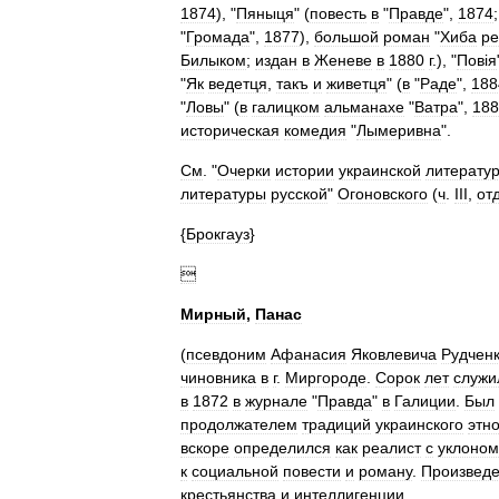
1874
), "
Пяныця
" (
повесть
в
"
Правде
",
1874
"
Громада
",
1877
),
большой
роман
"
Хиба
ре
Билыком
;
издан
в
Женеве
в
1880
г
.), "
Повiя
"
Як
ведетця
,
такъ
и
живетця
" (
в
"
Раде
",
188
"
Ловы
" (
в
галицком
альманахе
"
Ватра
",
188
историческая
комедия
"
Лымеривна
".
См
. "
Очерки
истории
украинской
литерату
литературы
русской
"
Огоновского
(
ч
.
III
,
от
{
Брокгауз
}

Мирный
,
Панас
(
псевдоним
Афанасия
Яковлевича
Рудчен
чиновника
в
г
.
Миргороде
.
Сорок
лет
служи
в
1872
в
журнале
"
Правда
"
в
Галиции
.
Был
продолжателем
традиций
украинского
этн
вскоре
определился
как
реалист
с
уклоном
к
социальной
повести
и
роману
.
Произвед
крестьянства
и
интеллигенции
.