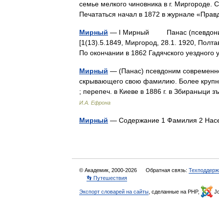
семье мелкого чиновника в г. Миргороде. 
Печататься начал в 1872 в журнале «Пр
Мирный
— I Мирный Панас (псевдоним;
[1(13).5.1849, Миргород, 28.1. 1920, Полт
По окончании в 1862 Гадячского уездно
Мирный
— (Панас) псевдоним современно
скрывающего свою фамилию. Более крупные
; перепеч. в Киеве в 1886 г. в Збираныци
И.А. Ефрона
Мирный
— Содержание 1 Фамилия 2 Нас
© Академик, 2000-2026
Обратная связь:
Техподдерж
👣 Путешествия
Экспорт словарей на сайты
, сделанные на PHP,
Jo