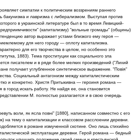
роявляет
симпатии
к
политическим
воззрениям
раннего
ь
бакунизма
и
лавризма
с
либерализмом
.
Выступая
против
которого
в
украинской
литературе
был
в
то
время
Левицкий
-
предприимчивости
" (
капитализму
) "
вольные
громады
" (
общины
)
тенденцию
автор
выражает
устами
близкого
ему
героя
—
риемлемому
для
него
городу
—
оплоту
капитализма
.
арактерно
для
его
творчества
в
целом
,
но
особенно
это
титутка
,
1883
).
Тема
проституции
как
социального
зла
ется
писателем
и
в
ряде
более
мелких
произведений
("
Лихий
мане
получает
углубленное
синтетическое
выражение
. "
Пов
і
я
"
ества
.
Социальный
антагонизм
между
капиталистическим
етко
и
конкретно
.
Христя
Притыкивна
—
героиня
романа
—
я
в
город
искать
работу
.
Не
найдя
ее
,
она
становится
редставлении
М
.
полностью
разлагается
и
в
свою
очередь
ревуть
воли
,
як
ясла
повн
і" [
1880
],
написанном
совместно
с
его
к
)
на
тему
о
капитализации
и
классовом
расслоении
деревни
.
одобляется
в
романе
измученной
скотине
.
Оно
лишь
стихийно
талистической
эксплуатации
деревни
.
Герой
романа
—
бедный
попыток
улучшить
положение
своей
семьи
и
крестьянской