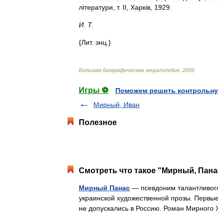
л
і
тератури
,
т
.
II
,
Харк
і
в
,
1929
.
И
.
Т
.
{
Лит
.
энц
.}
Большая
биографическая
энциклопедия
.
2009
.
Игры ⚽
Поможем решить контрольну
Мирный, Иван
Полезное
Смотреть что такое "Мирный, Пана
Мирный Панас
— псевдоним талантливого
украинской художественной прозы. Первые 
не допускались в Россию. Роман Мирного 