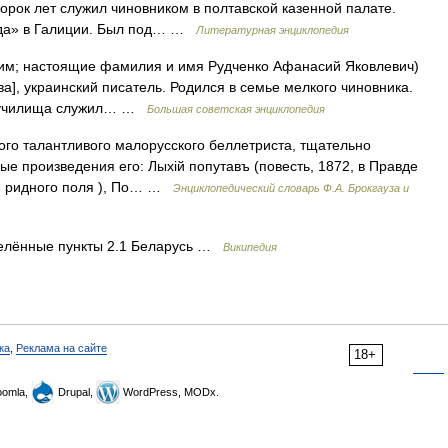
Сорок лет служил чиновником в полтавской казенной палате.
авда» в Галиции. Был под… …
Литературная энциклопедия
 настоящие фамилия и имя Рудченко Афанасий Яковлевич)
ава], украинский писатель. Родился в семье мелкого чиновника.
го училища служил… …
Большая советская энциклопедия
го талантливого малорусского беллетриста, тщательно
 произведения его: Лыхiй попутавъ (повесть, 1872, в Правде
 зъ ридного поля ), По… …
Энциклопедический словарь Ф.А. Брокгауза и
елённые пункты 2.1 Беларусь …
Википедия
ка
,
Реклама на сайте
18+
omla,
Drupal,
WordPress, MODx.