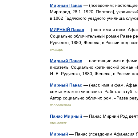
Мирный Панас
— (псевдоним; настоящие 
Миргород, 28.1. 1920, Полтава], украинск
в 1862 Гадячского уездного училища служ
МИРНЫЙ Панас
— (наст. имя и фам. Афан
Социально обличительный роман Разве рев
Рудченко, 1880, Женева; в России под н
словарь
Мирный Панас
— настоящие имя и фамили
писатель. Социально критический роман «
И. Я. Рудченко; 1880, Женева; в России
Мирный Панас
— (наст. имя и фам. Афана
семье мелкого чиновника. Работал в губ. к
Автор социально обличит. ром. «Разве ре
псевдонимов
Панас Мирный
— Панас Мирний Род деяте
Википедия
Мирный
— Панас (псевдоним Афанасия Яко