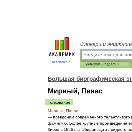
Словари и энциклоп
academic.ru
Большая биографическая энциклопедия
Большая биографическая э
Мирный, Панас
Толкование
Мирный
,
Панас
—
псевдоним
современного
талантливого
фамилию
.
Более
крупные
произведения
е
Киеве
в
1886
г
.
в
"
Збираныци
зъ
ридного
п