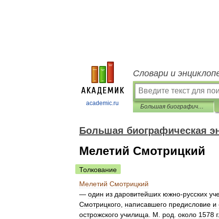
Словари и энциклоп
academic.ru
Большая биографическая энциклопедия
Большая биографическая э
Мелетий Смотрицкий
Толкование
Мелетий
Смотрицкий
—
один
из
даровитейших
южно
-
русских
уч
Смотрицкого
,
написавшего
предисловие
и
острожского
училища
.
М
.
род
.
около
1578
г