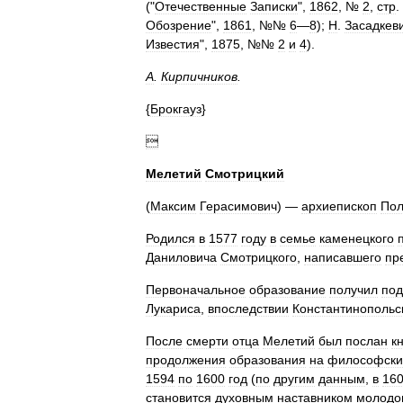
("
Отечественные
Записки
",
1862
, №
2
,
стр
.
Обозрение
",
1861
, №№
6
—
8
);
Н
.
Засадкев
Известия
",
1875
, №№
2
и
4
).
А
.
Кирпичников
.
{
Брокгауз
}

Мелетий
Смотрицкий
(
Максим
Герасимович
) —
архиепископ
Пол
Родился
в
1577
году
в
семье
каменецкого
Даниловича
Смотрицкого
,
написавшего
пр
Первоначальное
образование
получил
под
Лукариса
,
впоследствии
Константинопольс
После
смерти
отца
Мелетий
был
послан
к
продолжения
образования
на
философски
1594
по
1600
год
(
по
другим
данным
,
в
16
становится
духовным
наставником
молодо