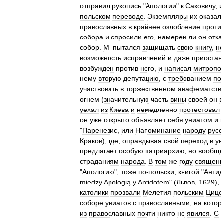
отправил
рукопись
"
Апологии
"
к
Саковичу
,
польском
переводе
.
Экземпляры
их
оказал
православных
в
крайнее
озлобление
проти
собора
и
спросили
его
,
намерен
ли
он
отк
собор
.
М
.
пытался
защищать
свою
книгу
,
н
возможность
исправлений
и
даже
приоста
возбужден
против
него
,
и
написал
митропо
нему
вторую
депутацию
,
с
требованием
по
участвовать
в
торжественном
анафематств
огнем
(
значительную
часть
вины
своей
он
уехал
из
Киева
и
немедленно
протестовал
он
уже
открыто
объявляет
себя
униатом
и
"
Паренезис
,
или
Напоминание
народу
рус
Краков
),
где
,
оправдывая
свой
переход
в
у
предлагает
особую
патриархию
,
но
вообщ
страданиям
народа
.
В
том
же
году
священ
"
Апологию
",
тоже
по
-
польски
,
книгой
"
Анти
miedzy
Apologią
y
Antidotem
" (
Львов
,
1629
),
католики
прозвали
Мелетия
польским
Циц
соборе
униатов
с
православными
,
на
кото
из
православных
почти
никто
не
явился
.
С