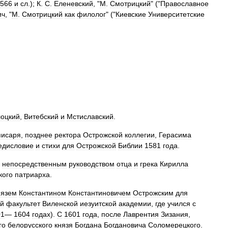
566
и
сл
.);
К
.
С
.
Еленевский
, "
М
.
Смотрицкий
" ("
Православное
ич
, "
М
.
Смотрицкий
как
филолог
" ("
Киевские
Университетские
оцкий
,
Витебский
и
Мстиславский
.
писаря
,
позднее
ректора
Острожской
коллегии
,
Герасима
едисловие
и
стихи
для
Острожской
Библии
1581
года
.
непосредственным
руководством
отца
и
грека
Кирилла
кого
патриарха
.
нязем
Константином
Константиновичем
Острожским
для
й
факультет
Виленской
иезуитской
академии
,
где
учился
с
01
—
1604
годах
).
С
1601
года
,
после
Лаврентия
Зизания
,
го
белорусского
князя
Богдана
Богдановича
Соломерецкого
.