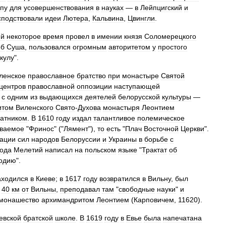
пу
для
усовершенствования
в
науках
—
в
Лейпцигский
и
сподствовали
идеи
Лютера
,
Кальвина
,
Цвингли
.
ий
некоторое
время
провел
в
имении
князя
Соломерецкого
об
Суша
,
пользовался
огромным
авторитетом
у
простого
кулу
".
ленское
православное
братство
при
монастыре
Святой
центров
православной
оппозиции
наступающей
с
одним
из
выдающихся
деятелей
белорусской
культуры
—
итом
Виленского
Свято
-
Духова
монастыря
Леонтием
ратником
.
В
1610
году
издал
талантливое
полемическое
ваемое
"
Фринос
" ("
Лямент
"),
то
есть
"
Плач
Восточной
Церкви
".
ации
сил
народов
Белоруссии
и
Украины
в
борьбе
с
года
Мелетий
написал
на
польском
языке
"
Трактат
об
одию
".
аходился
в
Киеве
;
в
1617
году
возвратился
в
Вильну
,
был
40
км
от
Вильны
,
преподавал
там
"
свободные
науки
"
и
монашество
архимандритом
Леонтием
(
Карповичем
,
11620
).
евской
братской
школе
.
В
1619
году
в
Евье
была
напечатана