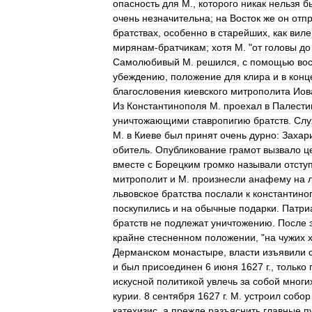
опасность
для
М
.,
которого
никак
нельзя
б
очень
незначительна
;
на
Восток
же
он
отп
братствах
,
особенно
в
старейших
,
как
виле
мирянам
-
братчикам
;
хотя
М
. "
от
головы
до
Самолюбивый
М
.
решился
,
с
помощью
во
убеждению
,
положение
для
клира
и
в
конц
благословения
киевского
митрополита
Иов
Из
Константинополя
М
.
проехал
в
Палести
уничтожающими
ставропигию
братств
.
Слу
М
.
в
Киеве
был
принят
очень
дурно:
Захар
обитель
.
Опубликование
грамот
вызвало
ц
вместе
с
Борецким
громко
называли
отсту
митрополит
и
М
.
произнесли
анафему
на
львовское
братства
послали
к
константино
поскупились
и
на
обычные
подарки
.
Патри
братств
не
подлежат
уничтожению
.
После
крайне
стесненном
положении
, "
на
чужих
Дерманском
монастыре
,
власти
изъявили
и
был
присоединен
6
июня
1627
г
.,
только
искусной
политикой
увлечь
за
собой
многи
курии
.
8
сентября
1627
г
.
М
.
устроил
собор
катехизис
,
а
прежде
разъяснить
главные
п