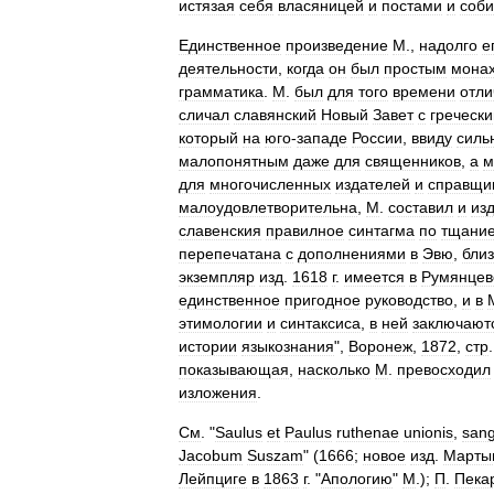
истязая
себя
власяницей
и
постами
и
соб
Единственное
произведение
М
.,
надолго
е
деятельности
,
когда
он
был
простым
мона
грамматика
.
М
.
был
для
того
времени
отл
сличал
славянский
Новый
Завет
с
греческ
который
на
юго
-
западе
России
,
ввиду
силь
малопонятным
даже
для
священников
,
а
м
для
многочисленных
издателей
и
справщи
малоудовлетворительна
,
М
.
составил
и
из
славенския
правилное
синтагма
по
тщани
перепечатана
с
дополнениями
в
Эвю
,
близ
экземпляр
изд
.
1618
г
.
имеется
в
Румянцев
единственное
пригодное
руководство
,
и
в
этимологии
и
синтаксиса
,
в
ней
заключают
истории
языкознания
",
Воронеж
,
1872
,
стр
показывающая
,
насколько
М
.
превосходил
изложения
.
См
. "
Saulus
et
Paulus
ruthenae
unionis
,
sang
Jacobum
Suszam
" (
1666
;
новое
изд
.
Марты
Лейпциге
в
1863
г
. "
Апологию
"
М
.);
П
.
Пека