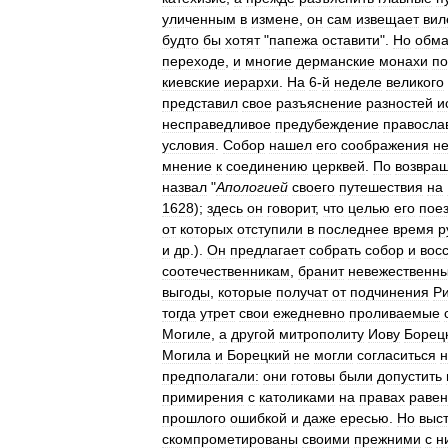
уличенным
в
измене
,
он
сам
извещает
вил
будто
бы
хотят
"
папежа
оставити
".
Но
обм
переходе
,
и
многие
дерманские
монахи
по
киевские
иерархи
.
На
6
-
й
неделе
великого
представил
свое
разъяснение
разностей
и
несправедливое
предубеждение
правосла
условия
.
Собор
нашел
его
соображения
н
мнение
к
соединению
церквей
.
По
возвра
назвал
"
Апологией
своего
путешествия
на
1628
);
здесь
он
говорит
,
что
целью
его
пое
от
которых
отступили
в
последнее
время
р
и
др
.).
Он
предлагает
собрать
собор
и
вос
соотечественникам
,
бранит
невежественн
выгоды
,
которые
получат
от
подчинения
Р
тогда
утрет
свои
ежедневно
проливаемые
Могиле
,
а
другой
митрополиту
Иову
Борец
Могила
и
Борецкий
не
могли
согласиться
н
предполагали:
они
готовы
были
допустить
примирения
с
католиками
на
правах
равен
прошлого
ошибкой
и
даже
ересью
.
Но
выс
скомпрометированы
своими
прежними
с
н