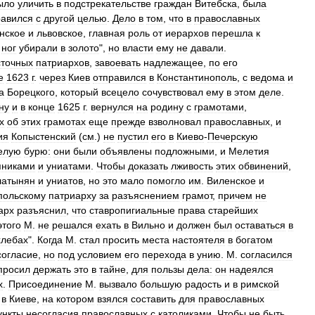
ыло
уличить
в
подстрекательстве
граждан
Витебска
,
была
равился
с
другой
целью
.
Дело
в
том
,
что
в
православных
нское
и
львовское
,
главная
роль
от
иерархов
перешла
к
ног
убирали
в
золото
",
но
власти
ему
не
давали
.
сточных
патриархов
,
завоевать
надлежащее
,
по
его
е
1623
г
.
через
Киев
отправился
в
Константинополь
,
с
ведома
и
а
Борецкого
,
который
всецело
сочувствовал
ему
в
этом
деле
.
ну
и
в
конце
1625
г
.
вернулся
на
родину
с
грамотами
,
х
об
этих
грамотах
еще
прежде
взволновал
православных
,
и
ия
Копыстенский
(
см
.)
не
пустил
его
в
Киево
-
Печерскую
елую
бурю:
они
были
объявлены
подложными
,
и
Мелетия
пниками
и
униатами
.
Чтобы
доказать
лживость
этих
обвинений
,
латынян
и
униатов
,
но
это
мало
помогло
им
.
Виленское
и
польскому
патриарху
за
разъяснением
грамот
,
причем
не
арх
разъяснил
,
что
ставропигиальные
права
старейших
этого
М
.
не
решался
ехать
в
Вильно
и
должен
был
оставаться
в
хлебах
".
Когда
М
.
стал
просить
места
настоятеля
в
богатом
согласие
,
но
под
условием
его
перехода
в
унию
.
М
.
согласился
просил
держать
это
в
тайне
,
для
пользы
дела:
он
надеялся
х
.
Присоединение
М
.
вызвало
большую
радость
и
в
римской
в
Киеве
,
на
котором
взялся
составить
для
православных
ункты
несогласия
православных
с
католиками
.
Чтобы
не
быть