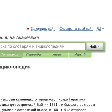
Запомнить сайт
Словарь на свой сайт
RU
едии на Академике
Найти!
Толкования
Переводы
Книги
Игры ⚽
нциклопедия
еных
,
сын
каменецкого
городского
писаря
Герасима
стихи
для
острожской
Библии
1581
г
.
и
бывшего
ректором
.,
учился
в
острожской
школе
,
в
1601
г
.
был
отправлен