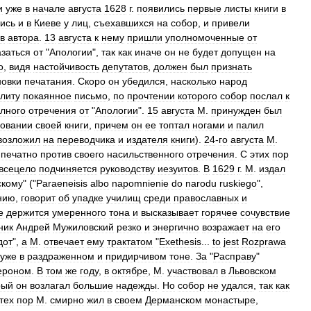
и
уже
в
начале
августа
1628
г
.
появились
первые
листы
книги
в
ись
и
в
Киеве
у
лиц
,
съехавшихся
на
собор
,
и
привели
в
автора
.
13
августа
к
нему
пришли
уполномоченные
от
азаться
от
"
Апологии
",
так
как
иначе
он
не
будет
допущен
на
о
,
видя
настойчивость
депутатов
,
должен
был
признать
новки
печатания
.
Скоро
он
убедился
,
насколько
народ
литу
покаянное
письмо
,
по
прочтении
которого
собор
послал
к
лного
отречения
от
"
Апологии
".
15
августа
М
.
принужден
был
овании
своей
книги
,
причем
он
ее
топтал
ногами
и
палил
возложил
на
переводчика
и
издателя
книги
).
24
-
го
августа
М
.
печатно
против
своего
насильственного
отречения
.
С
этих
пор
всецело
подчиняется
руководству
иезуитов
.
В
1629
г
.
М
.
издал
скому
" ("
Paraeneisis
albo
napomnienie
do
narodu
ruskiego
",
нию
,
говорит
об
упадке
училищ
среди
православных
и
е
держится
умеренного
тона
и
высказывает
горячее
сочувствие
ник
Андрей
Мужиловский
резко
и
энергично
возражает
на
его
дот
",
а
М
.
отвечает
ему
трактатом
"
Exethesis
...
to
jest
Rozprawa
уже
в
раздраженном
и
придирчивом
тоне
.
За
"
Расправу
"
ероном
.
В
том
же
году
,
в
октябре
,
М
.
участвовал
в
Львовском
рый
он
возлагал
большие
надежды
.
Но
собор
не
удался
,
так
как
тех
пор
М
.
смирно
жил
в
своем
Дерманском
монастыре
,