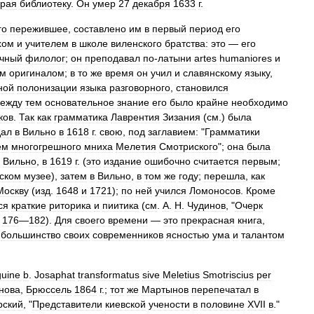
ирая
библиотеку
.
Он
умер
27
декабря
1633
г
.
го
пережившее
,
составлено
им
в
первый
период
его
хом
и
учителем
в
школе
виленского
братства:
это
—
его
ичный
филолог
;
он
преподавал
по
-
латыни
artes
humaniores
и
им
оригиналом
;
в
то
же
время
он
учил
и
славянскому
языку
,
ной
полонизации
языка
разговорного
,
становился
ежду
тем
основательное
знание
его
было
крайне
необходимо
ков
.
Так
как
грамматика
Лаврентия
Зизания
(
см
.)
была
дал
в
Вильно
в
1618
г
.
свою
,
под
заглавием:
"
Грамматики
ем
многогрешного
мниха
Мелетия
Смотриского
";
она
была
Вильно
,
в
1619
г
. (
это
издание
ошибочно
считается
первым
;
ском
музее
),
затем
в
Вильно
,
в
том
же
году
;
перешла
,
как
Москву
(
изд
.
1648
и
1721
);
по
ней
учился
Ломоносов
.
Кроме
ся
краткие
риторика
и
пиитика
(
см
.
А
.
Н
.
Чудинов
, "
Очерк
.
176
—
182
).
Для
своего
времени
—
это
прекрасная
книга
,
большинство
своих
современников
ясностью
ума
и
талантом
uine
b
.
Josaphat
transformatus
sive
Meletius
Smotriscius
per
нова
,
Брюссель
1864
г
.;
тот
же
Мартынов
перепечатал
в
рский
, "
Представители
киевской
учености
в
половине
XVII
в
."