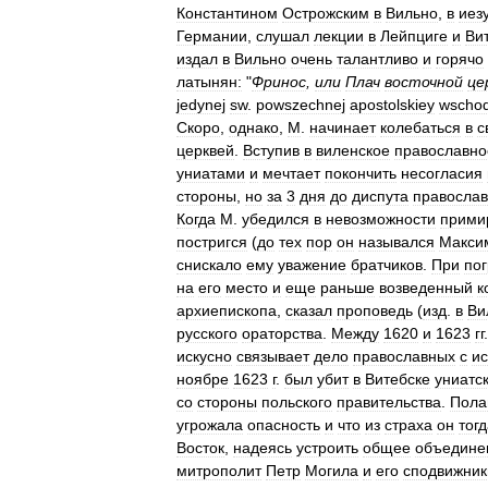
Константином
Острожским
в
Вильно
,
в
иез
Германии
,
слушал
лекции
в
Лейпциге
и
Ви
издал
в
Вильно
очень
талантливо
и
горячо
латынян:
"
Фринос
,
или
Плач
восточной
це
jedynej
sw
.
powszechnej
apostolskiey
wschod
Скоро
,
однако
,
М
.
начинает
колебаться
в
с
церквей
.
Вступив
в
виленское
православно
униатами
и
мечтает
покончить
несогласия
стороны
,
но
за
3
дня
до
диспута
правосла
Когда
М
.
убедился
в
невозможности
прими
постригся
(
до
тех
пор
он
назывался
Макси
снискало
ему
уважение
братчиков
.
При
по
на
его
место
и
еще
раньше
возведенный
к
архиепископа
,
сказал
проповедь
(
изд
.
в
Ви
русского
ораторства
.
Между
1620
и
1623
гг
искусно
связывает
дело
православных
с
и
ноябре
1623
г
.
был
убит
в
Витебске
униатс
со
стороны
польского
правительства
.
Пола
угрожала
опасность
и
что
из
страха
он
тог
Восток
,
надеясь
устроить
общее
объедине
митрополит
Петр
Могила
и
его
сподвижник