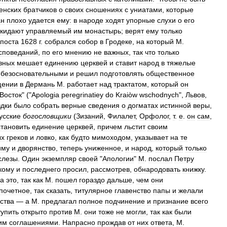
енских
братчиков
о
своих
сношениях
с
униатами
,
которые
ан
плохо
удается
ему:
в
народе
ходят
упорные
слухи
о
его
кидают
управляемый
им
монастырь
;
верят
ему
только
поста
1628
г
.
собрался
собор
в
Гродеке
,
на
который
М
.
споведаний
,
по
его
мнению
не
важных
,
так
что
только
вных
мешает
единению
церквей
и
ставит
народ
в
тяжелые
ебезосновательными
и
решил
подготовлять
общественное
щении
в
Дермань
М
.
работает
над
трактатом
,
который
он
Восток
" ("
Apologia
peregrinatiey
do
Kraiòw
wschodnych
",
Львов
,
здки
было
собрать
верные
сведения
о
догматах
истинной
веры
,
усские
богословщики
(
Зизаний
,
Филалет
,
Орфолог
,
т
.
е
.
он
сам
,
становить
единение
церквей
,
причем
льстит
своим
ых
греков
и
ловко
,
как
будто
мимоходом
,
указывает
на
те
иму
и
дворянство
,
теперь
униженное
,
и
народ
,
который
только
слезы
.
Один
экземпляр
своей
"
Апологии
"
М
.
послал
Петру
кому
и
последнего
просил
,
рассмотрев
,
обнародовать
книжку
.
а
это
,
так
как
М
.
пошел
гораздо
дальше
,
чем
они
почетное
,
так
сказать
,
титулярное
главенство
папы
и
желали
ства
—
а
М
.
предлагал
полное
подчинение
и
признание
всего
тупить
открыто
против
М
.
они
тоже
не
могли
,
так
как
были
им
соглашениями
.
Напрасно
прождав
от
них
ответа
,
М
.