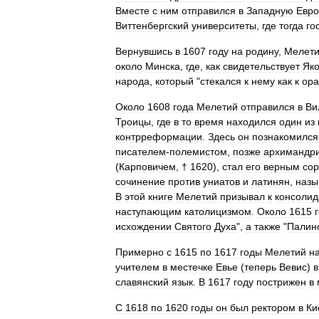
Вместе
с
ним
отправился
в
Западную
Евро
Виттенбергский
университеты
,
где
тогда
го
Вернувшись
в
1607
году
на
родину
,
Мелет
около
Минска
,
где
,
как
свидетельствует
Як
народа
,
который
"
стекался
к
нему
как
к
ора
Около
1608
года
Мелетий
отправился
в
Ви
Троицы
,
где
в
то
время
находился
один
из
контрреформации
.
Здесь
он
познакомился
писателем
-
полемистом
,
позже
архимандр
(
Карповичем
, †
1620
),
стал
его
верным
со
сочинение
против
униатов
и
латинян
,
назы
В
этой
книге
Мелетий
призывал
к
консолид
наступающим
католицизмом
.
Около
1615
исхождении
Святого
Духа
",
а
также
"
Палин
Примерно
с
1615
по
1617
годы
Мелетий
н
учителем
в
местечке
Евье
(
теперь
Вевис
)
в
славянский
язык
.
В
1617
году
пострижен
в
С
1618
по
1620
годы
он
был
ректором
в
Ки