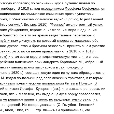
уитскую
коллегию
;
по
окончании
курса
путешествовал
по
ттенберге
.
В
1610
г
.,
под
псевдонимом
Феофила
Орфолога
,
он
написанное
полемическое
сочинение
против
униатов
и
ркви
,
с
объяснением
догматов
веры
" (
Θρήνоς
,
to
jest
Lament
niey
cerkwie
",
Вильно
,
1610
). "
Фринос
"
имел
огромный
успех
.
воих
убеждениях
,
вероятно
,
из
желания
мира
и
единения
е
братство
,
он
в
то
же
время
ведет
тайные
переговоры
с
публичным
диспутом
,
на
который
сперва
соглашались
обе
вное
духовенство
и
братчики
отказались
принять
в
нем
участие
.
рения
,
он
остался
верен
православию
,
в
1618
или
1619
г
.
мом
)
и
стал
вести
строго
подвижническую
жизнь
,
что
снова
гребении
виленского
архимандрита
Карповича
М
.,
избранный
онстантинопольским
патриархом
в
сан
полоцкого
льно
в
1620
г
.),
составляющую
один
из
лучших
образцов
южно
-
.
М
.
издал
по
-
польски
ряд
полемических
трактатов
,
в
которых
сконными
политическими
вольностями
Литвы
и
Польши
.
В
кий
епископ
Иосафат
Кунцевич
(
см
.),
что
вызвало
репрессалии
гали
,
что
и
Мелетию
,
как
выдающемуся
борцу
православия
,
да
же
решился
принять
унию
,
но
предварительно
уехал
на
ние
церквей
.
Но
теперь
доказано
(
С
.
Голубев
, "
Киевский
и
",
Киев
,
1883
,
гл
.
III
,
стр
.
80
—
240
и
приложения
),
что