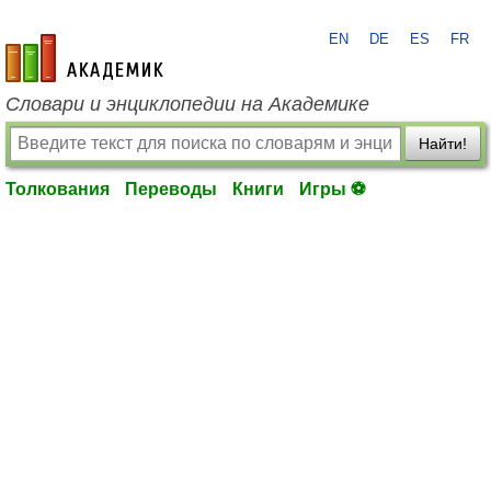
EN
DE
ES
FR
academic.ru
Словари и энциклопедии на Академике
Найти!
Толкования
Переводы
Книги
Игры ⚽