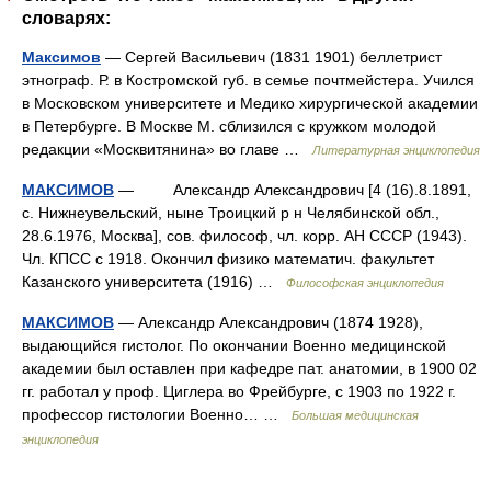
словарях:
Максимов
— Сергей Васильевич (1831 1901) беллетрист
этнограф. Р. в Костромской губ. в семье почтмейстера. Учился
в Московском университете и Медико хирургической академии
в Петербурге. В Москве М. сблизился с кружком молодой
редакции «Москвитянина» во главе …
Литературная энциклопедия
МАКСИМОВ
— Александр Александрович [4 (16).8.1891,
с. Нижнеувельский, ныне Троицкий р н Челябинской обл.,
28.6.1976, Москва], сов. философ, чл. корр. АН СССР (1943).
Чл. КПСС с 1918. Окончил физико математич. факультет
Казанского университета (1916) …
Философская энциклопедия
МАКСИМОВ
— Александр Александрович (1874 1928),
выдающийся гистолог. По окончании Военно медицинской
академии был оставлен при кафедре пат. анатомии, в 1900 02
гг. работал у проф. Циглера во Фрейбурге, с 1903 по 1922 г.
профессор гистологии Военно… …
Большая медицинская
энциклопедия