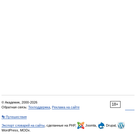
© Академик, 2000-2026
18+
Обратная связь:
Техподдержка
,
Реклама на сайте
👣 Путешествия
Экспорт словарей на сайты
, сделанные на PHP,
Joomla,
Drupal,
WordPress, MODx.