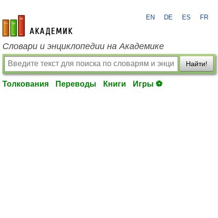
EN
DE
ES
FR
academic.ru
Словари и энциклопедии на Академике
Найти!
Толкования
Переводы
Книги
Игры ⚽