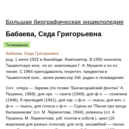
Большая биографическая энциклопедия
Бабаева, Седа Григорьевна
Толкование
Бабаева, Седа Григорьевна
род. 1 июня 1922 в Ашхабаде. Композитор. В 1950 окончила
Ташкентскую конс. по кл. композиции Г. А. Мушеля и по кл.
пения. С 1964 преподаватель теоретич. предметов в
Ташкентской конс., затем режиссер Узб. радио и телевидения.
Соч.: опера — Зарема (по поэме "Бахчисарайский фонтан" А.
Пушкина, 1968); для орк. — сюита (1948); для ф-п. — сонатина
(1946), 8 прелюдий (1941); для скр. с ф-п. — пьесы; для влч. с
ф-п. — пьесы; для голоса с ф-п. — Сцены из "Песни про купца
Калашникова" (сл. М. Лермонтова, 1944), романсы (сл. А.
Пушкина, М. Лермонтова, узб. поэтов и собств.), цикл (16
вокализов для разных голосов); для эстр. ансамблей — песни,