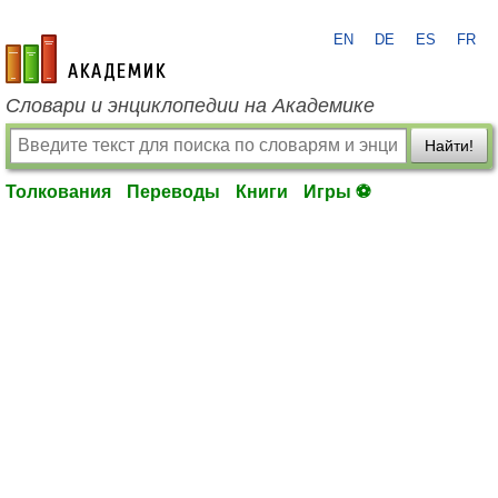
EN
DE
ES
FR
academic.ru
Словари и энциклопедии на Академике
Найти!
Толкования
Переводы
Книги
Игры ⚽