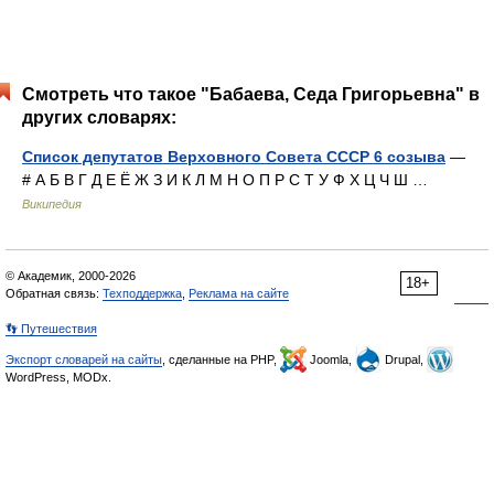
Смотреть что такое "Бабаева, Седа Григорьевна" в
других словарях:
Список депутатов Верховного Совета СССР 6 созыва
—
# А Б В Г Д Е Ё Ж З И К Л М Н О П Р С Т У Ф Х Ц Ч Ш …
Википедия
© Академик, 2000-2026
18+
Обратная связь:
Техподдержка
,
Реклама на сайте
👣 Путешествия
Экспорт словарей на сайты
, сделанные на PHP,
Joomla,
Drupal,
WordPress, MODx.