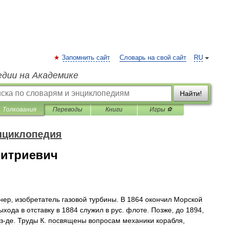
Запомнить сайт
Словарь на свой сайт
RU
едии на Академике
Найти!
Толкования
Переводы
Книги
Игры ⚽
нциклопедия
митриевич
нер
,
изобретатель
газовой
турбины
.
В
1864
окончил
Морской
ыхода
в
отставку
в
1884
служил
в
рус
.
флоте
.
Позже
,
до
1894
,
з
-
де
.
Труды
К
.
посвящены
вопросам
механики
корабля
,