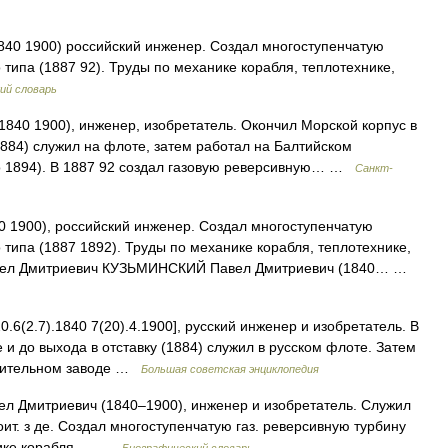
40 1900) российский инженер. Создал многоступенчатую
типа (1887 92). Труды по механике корабля, теплотехнике,
ий словарь
0 1900), инженер, изобретатель. Окончил Морской корпус в
(1884) служил на флоте, затем работал на Балтийском
до 1894). В 1887 92 создал газовую реверсивную… …
Санкт-
 1900), российский инженер. Создал многоступенчатую
типа (1887 1892). Труды по механике корабля, теплотехнике,
авел Дмитриевич КУЗЬМИНСКИЙ Павел Дмитриевич (1840… …
.7).1840 7(20).4.1900], русский инженер и изобретатель. В
 и до выхода в отставку (1884) служил в русском флоте. Затем
роительном заводе …
Большая советская энциклопедия
 Дмитриевич (1840–1900), инженер и изобретатель. Служил
оит. з де. Создал многоступенчатую газ. реверсивную турбину
анике корабля,… …