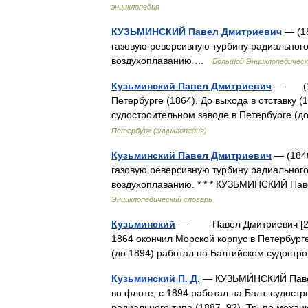
энциклопедия
КУЗЬМИНСКИЙ Павел Дмитриевич
— (18
газовую реверсивную турбину радиального 
воздухоплаванию …
Большой Энциклопедическ
Кузьминский Павел Дмитриевич
— (184
Петербурге (1864). До выхода в отставку 
судостроительном заводе в Петербурге (
Петербург (энциклопедия)
Кузьминский Павел Дмитриевич
— (1840
газовую реверсивную турбину радиального 
воздухоплаванию. * * * КУЗЬМИНСКИЙ П
Энциклопедический словарь
Кузьминский
— Павел Дмитриевич [20.6(2
1864 окончил Морской корпус в Петербурге
(до 1894) работал на Балтийском судост
Кузьминский П. Д.
— КУЗЬМИ́НСКИЙ Павел
во флоте, с 1894 работал на Балт. судостр
радиального типа (1887–92). Тр. по мех