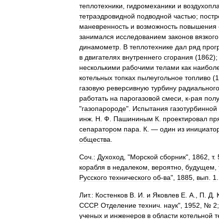
теплотехники
,
гидромеханики
и
воздухопл
тетраэдровидной
подводной
частью
;
постр
маневренность
и
возможность
повышения
занимался
исследованием
законов
вязкого
динамометр
.
В
теплотехнике
дал
ряд
прог
в
двигателях
внутреннего
сгорания
(
1862
)
несколькими
рабочими
телами
как
наибол
котельных
топках
пылеугольное
топливо
(
1
газовую
реверсивную
турбину
радиальног
работать
на
парогазовой
смеси
,
к
-
рая
пол
"
газопаророде
".
Испытания
газотурбинной
инж
.
Н
.
Ф
.
Пашининым
К
.
проектировал
пр
сепаратором
пара
.
К
. —
один
из
инициато
общества
.
Соч
.
:
Духоход
, "
Морской
сборник
",
1862
,
т
.
корабля
в
недалеком
,
вероятно
,
будущем
,
Русского
технического
об
-
ва
",
1885
,
вып
.
1
.
Лит
.
:
Костенков
В
.
И
.
и
Яковлев
Е
.
А
.,
П
.
Д
.
СССР
.
Отделение
технич
.
наук
",
1952
, №
2
ученых
и
инженеров
в
области
котельной
т