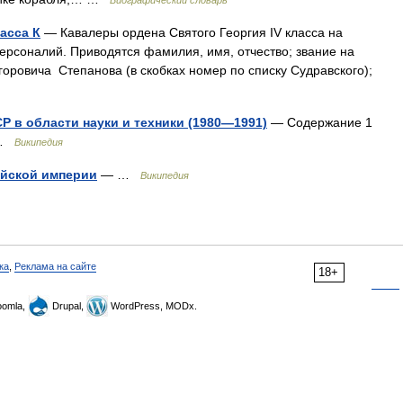
Биографический словарь
асса К
— Кавалеры ордена Святого Георгия IV класса на
персоналий. Приводятся фамилия, имя, отчество; звание на
оровича Степанова (в скобках номер по списку Судравского);
 в области науки и техники (1980—1991)
— Содержание 1
5 …
Википедия
ийской империи
— …
Википедия
ка
,
Реклама на сайте
18+
omla,
Drupal,
WordPress, MODx.