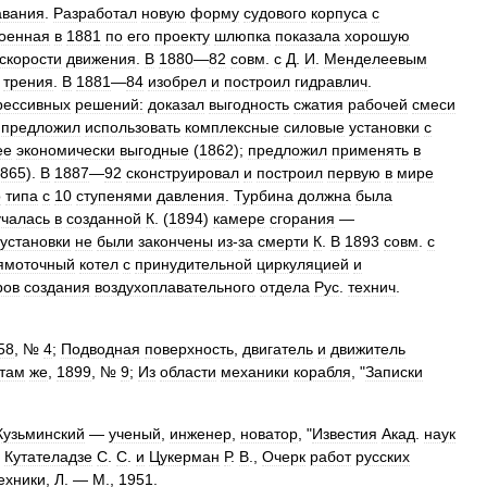
авания
.
Разработал
новую
форму
судового
корпуса
с
оенная
в
1881
по
его
проекту
шлюпка
показала
хорошую
скорости
движения
.
В
1880
—
82
совм
.
с
Д
.
И
.
Менделеевым
трения
.
В
1881
—
84
изобрел
и
построил
гидравлич
.
рессивных
решений:
доказал
выгодность
сжатия
рабочей
смеси
;
предложил
использовать
комплексные
силовые
установки
с
ее
экономически
выгодные
(
1862
);
предложил
применять
в
865
).
В
1887
—
92
сконструировал
и
построил
первую
в
мире
о
типа
с
10
ступенями
давления
.
Турбина
должна
была
учалась
в
созданной
К
. (
1894
)
камере
сгорания
—
установки
не
были
закончены
из
-
за
смерти
К
.
В
1893
совм
.
с
ямоточный
котел
с
принудительной
циркуляцией
и
ров
создания
воздухоплавательного
отдела
Рус
.
технич
.
58
, №
4
;
Подводная
поверхность
,
двигатель
и
движитель
там
же
,
1899
, №
9
;
Из
области
механики
корабля
, "
Записки
Кузьминский
—
ученый
,
инженер
,
новатор
, "
Известия
Акад
.
наук
;
Кутателадзе
С
.
С
.
и
Цукерман
Р
.
В
.,
Очерк
работ
русских
ехники
,
Л
. —
М
.,
1951
.