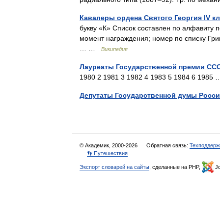
Кавалеры ордена Святого Георгия IV кл
букву «К» Список составлен по алфавиту 
момент награждения; номер по списку Григ
… …
Википедия
Лауреаты Государственной премии СССР
1980 2 1981 3 1982 4 1983 5 1984 6 198
Депутаты Государственной думы Росс
© Академик, 2000-2026
Обратная связь:
Техподдерж
👣 Путешествия
Экспорт словарей на сайты
, сделанные на PHP,
Jo