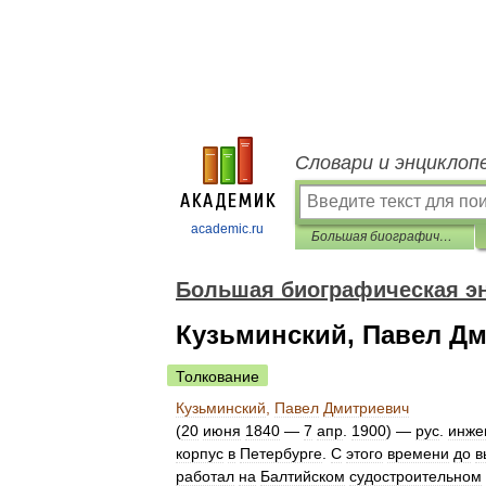
Словари и энциклоп
academic.ru
Большая биографическая энциклопедия
Большая биографическая э
Кузьминский, Павел Д
Толкование
Кузьминский
,
Павел
Дмитриевич
(
20
июня
1840
—
7
апр
.
1900
) —
рус
.
инже
корпус
в
Петербурге
.
С
этого
времени
до
в
работал
на
Балтийском
судостроительном