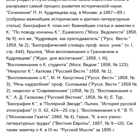
раскрывал самый процесс развития исторической науки.
"Сочинения" П. Н. Кудрявцева изд. в Москве, в 1887—89 г.
(собраны важнейшие исторические и критико-литературные
статьи). Биографии К. пока нет. Важнейшие статьи и заметки о
К.: "По поводу кончины К.", Ешевского ("Моск. Ведомости" 1858,
№ 9); его же, "Кудрявцев, как преподаватель" ("Русс. Вестн."
1858, № 2); "Биографический словарь проф. моск. унив." (ч. I,
стр. 444); Крылов, "Мои воспоминания о Грановском и
Кудрявцеве" ("Журн. для воспитания", 1858, т. III);
"Воспоминание о К. студента" (Моск. Ведом." 1858, № 123);
"Некролог К.", Каткова ("Русский Вестн." 1858, № 1);
"Воспоминания о К.", М. Н. Капустина ("Русск. Вестн." 1858, №
3); "Речь надгробная" проф. Соловьева ("Русск. Вестн." 1858 №
2); некролог в "Современнике" (1858, № 2); "Воспоминания о
К.", А. Д. Галахова ("Русский Вестник", 1858, № 4); E. Тур,
"Биография К.", в "Полярной Звезде"; Пыпин, "История русской
этнографии" (т. II, 42, 424—25 стр.); "Воспоминания о К." В. П.
("Московская Газета", 1866, № 4); Герье, "К. в его учено-
литературных трудах" ("Вестник Европы", 1887, № 9—10). См.
также заметку о К. в IX кн. "Русской Мысли" за 1895 г.