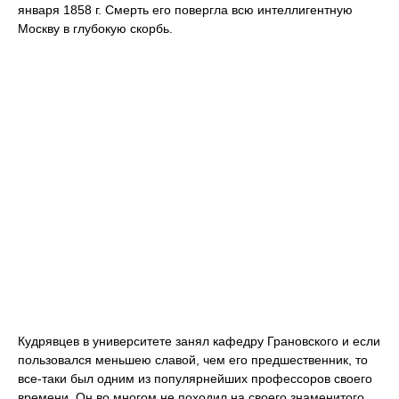
января 1858 г. Смерть его повергла всю интеллигентную
Москву в глубокую скорбь.
Кудрявцев в университете занял кафедру Грановского и если
пользовался меньшею славой, чем его предшественник, то
все-таки был одним из популярнейших профессоров своего
времени. Он во многом не походил на своего знаменитого