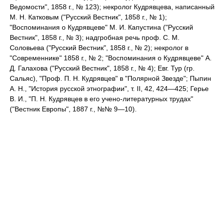
Ведомости", 1858 г., № 123); некролог Кудрявцева, написанный
М. Н. Катковым ("Русский Вестник", 1858 г., № 1);
"Воспоминания о Кудрявцеве" М. И. Капустина ("Русский
Вестник", 1858 г., № 3); надгробная речь проф. С. М.
Соловьева ("Русский Вестник", 1858 г., № 2); некролог в
"Современнике" 1858 г., № 2; "Воспоминания о Кудрявцеве" А.
Д. Галахова ("Русский Вестник", 1858 г., № 4); Евг. Тур (гр.
Сальяс), "Проф. П. Н. Кудрявцев" в "Полярной Звезде"; Пыпин
А. Н., "История русской этнографии", т. II, 42, 424—425; Герье
В. И., "П. Н. Кудрявцев в его учено-литературных трудах"
("Вестник Европы", 1887 г., №№ 9—10).