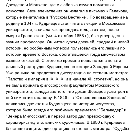
Дрездене и Мюнхене, где с любовью изучал памятники
искусства. Свои впечатления он излагал в письмах к Галахову,
которые печатались в "Русском Вестнике". По возвращении на
родину в 1847 г., Кудрявцев стал читать лекции в Московском
университете, сначала как преподаватель, а затем, после
смерти Грановского (ум. 4 октября 1855 г.), был утвержден в
звании профессора. Он читал курсы древней, средней и новой
истории, но особенным успехом пользовались его лекции по
истории древнего Востока, обогатившейся тогда множеством
важных открытий. С этого же времени появляется в печати
длинный ряд трудов Кудрявцева по истории Западной Европы.
Уже раньше он представил диссертацию на степень магистра:
"Папство и империя в IX, X, XI и в начале ХII столетия", но она
не была принята философским факультетом Московского
университета, вследствие того, что декан Шевырев усмотрел в
ней симпатии к папству. В 1846 г. в "Отечественных Записках"
появились две статьи Кудрявцева по истории искусства,
которое было всегда его любимым предметом: "Бельведер" и
"Венера Милосская", в первой автор дал превосходную
характеристику итальянских художников. В 1850 г. Кудрявцев
блестяще защитил диссертацию на степень магистра: "Судьбы