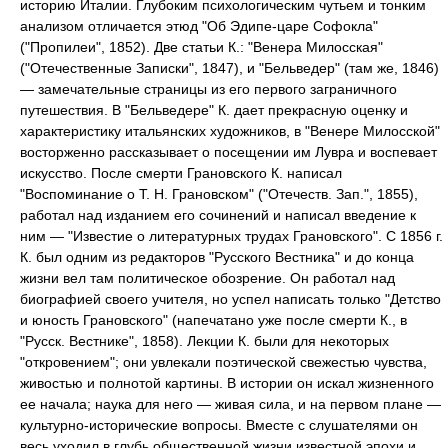
историю Италии. Глубоким психологическим чутьем и тонким
анализом отличается этюд "Об Эдипе-царе Софокла"
("Пропилеи", 1852). Две статьи К.: "Венера Милосская"
("Отечественные Записки", 1847), и "Бельведер" (там же, 1846)
— замечательные страницы из его первого заграничного
путешествия. В "Бельведере" К. дает прекрасную оценку и
характеристику итальянских художников, в "Венере Милосской"
восторженно рассказывает о посещении им Лувра и воспевает
искусство. После смерти Грановского К. написал
"Воспоминание о Т. Н. Грановском" ("Отечеств. Зап.", 1855),
работал над изданием его сочинений и написал введение к
ним — "Известие о литературных трудах Грановского". С 1856 г.
К. был одним из редакторов "Русского Вестника" и до конца
жизни вел там политическое обозрение. Он работал над
биографией своего учителя, но успел написать только "Детство
и юность Грановского" (напечатано уже после смерти К., в
"Русск. Вестнике", 1858). Лекции К. были для некоторых
"откровением"; они увлекали поэтической свежестью чувства,
живостью и полнотой картины. В истории он искал жизненного
ее начала; наука для него — живая сила, и на первом плане —
культурно-исторические вопросы. Вместе с слушателями он
весь уходил в глубь общественной жизни известной эпохи и