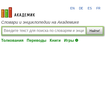
EN
DE
ES
FR
academic.ru
Словари и энциклопедии на Академике
Найти!
Толкования
Переводы
Книги
Игры ⚽