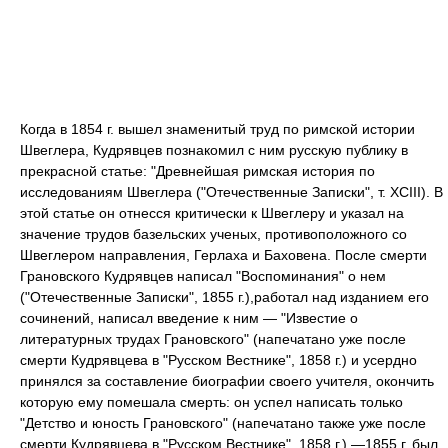
Когда в 1854 г. вышел знаменитый труд по римской истории
Швеглера, Кудрявцев познакомил с ним русскую публику в
прекрасной статье: "Древнейшая римская история по
исследованиям Швеглера ("Отечественные Записки", т. XCIII). В
этой статье он отнесся критически к Швеглеру и указал на
значение трудов базельских ученых, противоположного со
Швеглером направления, Герлаха и Баховена. После смерти
Грановского Кудрявцев написал "Воспоминания" о нем
("Отечественные Записки", 1855 г.),работал над изданием его
сочинений, написал введение к ним — "Известие о
литературных трудах Грановского" (напечатано уже после
смерти Кудрявцева в "Русском Вестнике", 1858 г.) и усердно
принялся за составление биографии своего учителя, окончить
которую ему помешала смерть: он успел написать только
"Детство и юность Грановского" (напечатано также уже после
смерти Кудрявцева в "Русском Вестнике", 1858 г.).—1855 г. был