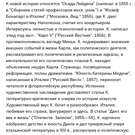
К новой истории относятся "Осада Лейдена" (напечат. в 1855 г.,
в "Сборнике статей профессоров моск. унив.") и "Жозеф
Бонапарт в Италии" ("Московск. Вед." 1855), где К. дает
характеристику Наполеона, считая его кондотьером.
Интересуясь личностью и психологией в истории, К. написал
этюд под загл.: "Карл V" ("Русский Вестник", 1856). В
противоположность взгляду Минье, К. подчеркивает значение
внешних событий в жизни Карла, как политического деятеля,
рассматривает его политические и религиозные идеалы; в
мечтательности его политических планов К. находит
объяснение неудач Карла. Страницы, посвященные
реформации, полны драматизма. "Юность Катерины Медичи",
написанная в Италии ("Русский Вестн.", 1857), переносит
читателя в флорентийскую республику. Истинное
художественное наслаждение доставляют статьи К.
литературно-критические и очерки по истории искусств.
Художественный вкус К. богат и разнообразен. Италия,
любимая его страна, фигурирует и здесь. В статье "Дант, его
век и жизнь" ("Отечеств. Записки", 1855—56), К. картинно
изобразил детство и юность Данте и дал прекрасный очерк
итальянской литературы в XIII в., рассмотрев и политическую