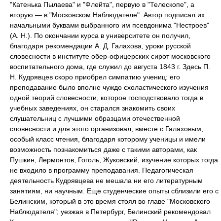
"Катенька Пылаева" и "Флейта", первую в "Телескопе", а
вторую — в "Московском Наблюдателе". Автор подписал их
начальными буквами выбранного им псевдонима "Нестроев"
(А. Н.). По окончании курса в университете он получил,
благодаря рекомендации А. Д. Галахова, уроки русской
словесности в институте обер-офицерских сирот московского
воспитательного дома, где служил до августа 1843 г. Здесь П.
Н. Кудрявцев скоро приобрел симпатию учениц: его
преподавание было вполне чуждо схоластического изучения
одной теорий словесности, которое господствовало тогда в
учебных заведениях, он старался знакомить своих
слушательниц с лучшими образцами отечественной
словесности и для этого организовал, вместе с Галаховым,
особый класс чтения, благодаря которому ученицы и имели
возможность познакомиться даже с такими авторами, как
Пушкин, Лермонтов, Гоголь, Жуковский, изучение которых тогда
не входило в программу преподавания. Педагогическая
деятельность Кудрявцева не мешала ни его литературным
занятиям, ни научным. Еще студенческие опыты сблизили его с
Белинским, который в это время стоял во главе "Московского
Наблюдателя"; уезжая в Петербург, Белинский рекомендовал