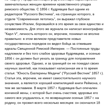
замечательных женщин времени нравственного упадка
римского общества. С 1856 г. Кудрявцев был одним из
редакторов "Русского Вестника", на страницах которого, в
отделе "Современная летопись", он выражал глубокое
сочувствие Италии, боровшейся в это время за свое единство и
независимость. Для этого же журнала он написал монографию:
"Карл V", личность которого он, впрочем, понимал не вполне
правильно: в этом великом представителе новых
государственных порядков он видел бойца за отжившие
идеалы Священной Римской Империи. — Постоянные труды
надломили и без того слабое здоровье Кудрявцева, и осенью
1856 г. он должен был уехать за границу для поправления
своего здоровья. Однако, и за границей он не покидал своих
научных занятий, как показывает написанная им в то время
статья: "Юность Екатерины Медичи" ("Русский Вестник" 1857 г.).
Статья эта, впрочем, не имеет самостоятельного научного
значения, а является хорошей компиляцией книги Реймона, с
тем же заглавием. В марте 1857 г. Кудрявцев был опечален
кончиной жены, с которой был очень счастлив; здоровье его
самого все ухудшалось и, по возвращении осенью 1857 г. на
родину, он прожил всего несколько месяцев: он скончался 18