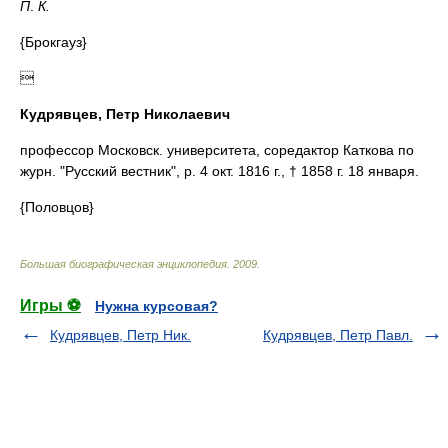
П
.
К.
{Брокгауз}

Кудрявцев, Петр Николаевич
профессор Московск. университета, соредактор Каткова по
журн. "Русский вестник", р. 4 окт. 1816 г., † 1858 г. 18 января.
{Половцов}
Большая биографическая энциклопедия
.
2009
.
Игры ⚽
Нужна курсовая?
Кудрявцев, Петр Ник.
Кудрявцев, Петр Павл.