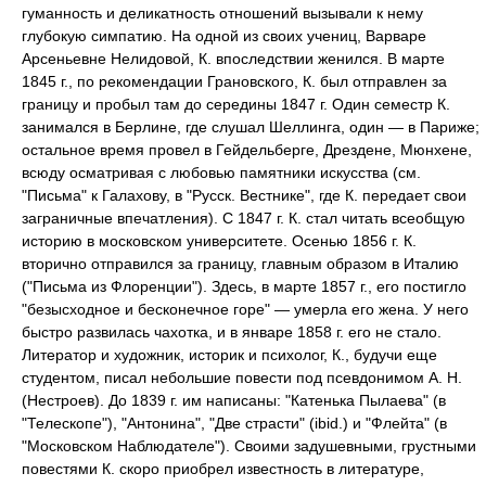
гуманность и деликатность отношений вызывали к нему
глубокую симпатию. На одной из своих учениц, Варваре
Арсеньевне Нелидовой, К. впоследствии женился. В марте
1845 г., по рекомендации Грановского, К. был отправлен за
границу и пробыл там до середины 1847 г. Один семестр К.
занимался в Берлине, где слушал Шеллинга, один — в Париже;
остальное время провел в Гейдельберге, Дрездене, Мюнхене,
всюду осматривая с любовью памятники искусства (см.
"Письма" к Галахову, в "Русск. Вестнике", где К. передает свои
заграничные впечатления). С 1847 г. К. стал читать всеобщую
историю в московском университете. Осенью 1856 г. К.
вторично отправился за границу, главным образом в Италию
("Письма из Флоренции"). Здесь, в марте 1857 г., его постигло
"безысходное и бесконечное горе" — умерла его жена. У него
быстро развилась чахотка, и в январе 1858 г. его не стало.
Литератор и художник, историк и психолог, К., будучи еще
студентом, писал небольшие повести под псевдонимом А. Н.
(Нестроев). До 1839 г. им написаны: "Катенька Пылаева" (в
"Телескопе"), "Антонина", "Две страсти" (ibid.) и "Флейта" (в
"Московском Наблюдателе"). Своими задушевными, грустными
повестями К. скоро приобрел известность в литературе,