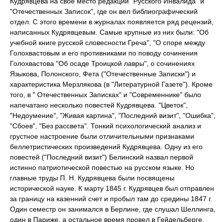
Кудрявцева на свое место редакции "Русского Инвалида" и
"Отечественных Записок", где он вел библиографический
отдел. С этого времени в журналах появляется ряд рецензий,
написанных Кудрявцевым. Самые крупные из них были: "Об
учебной книге русской словесности Греча", "О споре между
Голохвастовым и его противниками по поводу сочинения
Голохвастова "Об осаде Троицкой лавры", о сочинениях
Языкова, Полонского, Фета ("Отечественные Записки") и
характеристика Мерзлякова (в "Литературной Газете"). Кроме
того, в " Отечественных Записках" и "Современнике" было
напечатано несколько повестей Кудрявцева. "Цветок",
"Недоумение", "Живая картина", "Последний визит", "Ошибка",
"Сбоев", "Без рассвета". Тонкий психологический анализ и
грустное настроение были отличительными признаками
беллетристических произведений Кудрявцева. Одну из его
повестей ("Последний визит") Белинский назвал первой
истинно патриотической повестью на русском языке. Но
главные труды П. Н. Кудрявцева были посвящены
исторической науке. К марту 1845 г. Кудрявцев был отправлен
за границу на казенний счет и пробыл там до средины 1847 г.
Один семестр он занимался в Берлине, где слушал Шеллинга,
один в Париже, а остальное время провел в Гейдельберге,