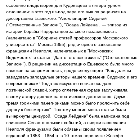
особенно плодотворен для Кудрявцева в литературном
отношении: в этот год из-под пера его вышла рецензия на
диссертацию Ешевского: "Аполлинарий Сидоний"
("Отечественные Записки"), "Осада Лейдена", — эпизод из
истории борьбы Нидерландов за свою независимость
(напечатано в "Сборнике статей профессоров Московского
университета", Москва 1855), ряд очерков о завоевании
французами Неаполя, напечатанных в "Московских
Ведомостях" и статья: "Данте, его век и жизнь" ("Отечественные
Записки"). В рецензии на диссертацию Ешевского было много
намеков на современность, вроде следующего: "Как должны
завидовать запоздалые риторы нашего времени Сидонию и его
современникам! Тогда их искусство венчалось даже
поэтической славой, хитро сплетенная фраза заслуживала
своему автору диплом на поэтическое достоинство. Двумя-
тремя громкими панегириками можно было проложить себе
дорогу к бессмертию". Поэтому многие места статьи были
вычеркнуты цензурой. "Осада Лейдена" была написана под
влиянием Севастопольских событий, а очерки завоевания
Неаполя французами были обязаны своим появлением
изданной в 1853—1854 гг. в 10 томах переписке Жозефа