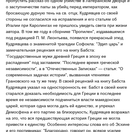
пропустить рассказ об одном убийстве в Латеранском дворце и
о заступничестве папы за убийц перед императором, как
бросающую дурную тень на св. отца; Кудрявцев со своей
стороны не согласился на исправления и его статьям об
Италии при Каролингах не пришлось увидеть света при жизни
автора. В том же году в сборнике "Пропилен", издававшемся
под редакцией П. М. Леонтьева, появился прекрасный этюд
Кудрявцева о знаменитой трагедии Софокла: "Эдип царь" и
замечательная рецензия его на книгу Бабста:
"Государственные мужи древней Греция в эпоху ее
распадения" под заглавием: "Последнее время греческой
независимости", а в "Отечественных Записках" — статья: "О
современных задачах истории", вызванная чтениями
Грановского на ту же тему. В своей рецензий на книгу Бабста
Кудрявцев указал на односторонность ее: Бабст в своей книге
старался доказать необходимость для Греции в последнее
время ее независимости подчиниться власти македонских
царей, которая одна могла дать ей единство, и упрекал
Демосфена и его партию за близорукость; Кудрявцев возражал
на это, что вся предшествующая история Греции не могла
привести к единству. Особенно интересны слова его об Эсхине
и его противниках: "Благородно, говорит он, всякое усилие