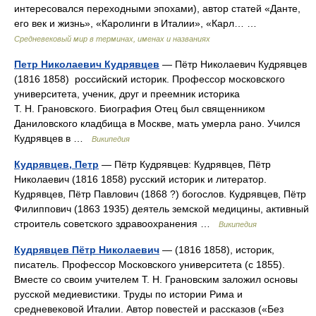
интересовался переходными эпохами), автор статей «Данте,
его век и жизнь», «Каролинги в Италии», «Карл… …
Средневековый мир в терминах, именах и названиях
Петр Николаевич Кудрявцев
— Пётр Николаевич Кудрявцев
(1816 1858) российский историк. Профессор московского
университета, ученик, друг и преемник историка
Т. Н. Грановского. Биография Отец был священником
Даниловского кладбища в Москве, мать умерла рано. Учился
Кудрявцев в …
Википедия
Кудрявцев, Петр
— Пётр Кудрявцев: Кудрявцев, Пётр
Николаевич (1816 1858) русский историк и литератор.
Кудрявцев, Пётр Павлович (1868 ?) богослов. Кудрявцев, Пётр
Филиппович (1863 1935) деятель земской медицины, активный
строитель советского здравоохранения …
Википедия
Кудрявцев Пётр Николаевич
— (1816 1858), историк,
писатель. Профессор Московского университета (с 1855).
Вместе со своим учителем Т. Н. Грановским заложил основы
русской медиевистики. Труды по истории Рима и
средневековой Италии. Автор повестей и рассказов («Без