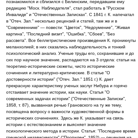
познакомился и сблизился с Белинским, передавшим ему
редакцию "Моск. Наблюдателя", стал работать в "Русском
Инвалиде" и "Отечественных Записках". С 1841 г. К. напечатал
в "Отеч. Зап." несколько рецензий и статей, там же и в
"Современнике" — повести: "Цветок", "Недоумение", "Живая
картина", "Последний визит", "Ошибка", "Сбоев", "Без
рассвета". Все беллетристические произведения К. проникнуты
меланхолией; в них сказались наблюдательность и тонкий
психологический анализ. Ученые труды его, сохранившие и до
сих пор научное значение, распадаются на 3 отдела: статьи на
теоретико-исторические сюжеты, чисто исторические
сочинения и литературно-критические. В статье "О
достоверности истории" ("Отеч. Зап." 1851 г.) К. дает
прекрасную характеристику ученых заслуг Нибура и горячо
отстаивает значение истории, как науки. Статья "О
современных задачах истории" ("Отечественные Записки",
1858, т. 87), вызванная речью Грановского на ту же тему,
посвящена вопросу о важности художественной формы в
исторических сочинениях. Здесь же К. указывает на связь
истории с естествознанием и выясняет значение
психологического метода в истории. Статья: "Последнее время
греческой независимости" ("Пропилеи", 1852) — рецензия на