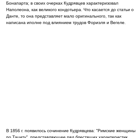
Бонапарта; в своих очерках Кудрявцев характеризовал
Наполеона, как великого кондотьера. Что касается до статьи о
Данте, то она представляет мало оригинального, так как
написана иполне под влиянием трудов Фориэля и Вегеле.
В 1856 г. появилось сочинение Кудрявцева: "Римские женщины
по Тациту", представляющее ряд блестящих характеристик