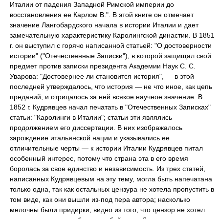
Италии от падения Западной Римской империи до
восстановления ее Карлом В.". В этой книге он отмечает
значение Лангобардского начала в истории Италии и дает
замечательную характеристику Каролингской династии. В 1851
г. он выступил с горячо написанной статьей: "О достоверности
истории" ("Отечественные Записки"), в которой защищал свой
предмет против записки президента Академии Наук С. С.
Уварова: "Достовернее ли становится история", — в этой
последней утверждалось, что история — не что иное, как цепь
преданий, и отрицалось за ней всякое научное значение. В
1852 г. Кудрявцев начал печатать в "Отечественных Записках"
статьи: "Каролинги в Италии"; статьи эти являлись
продолжением его диссертации. В них изображалось
зарождение итальянской нации и указывались ее
отличительные черты — к истории Италии Кудрявцев питал
особенный интерес, потому что страна эта в его время
боролась за свое единство и независимость. Из трех статей,
написанных Кудрявцевым на эту тему, могла быть напечатана
только одна, так как остальных цензура не хотела пропустить в
том виде, как они вышли из-под пера автора; насколько
мелочны были придирки, видно из того, что цензор не хотел