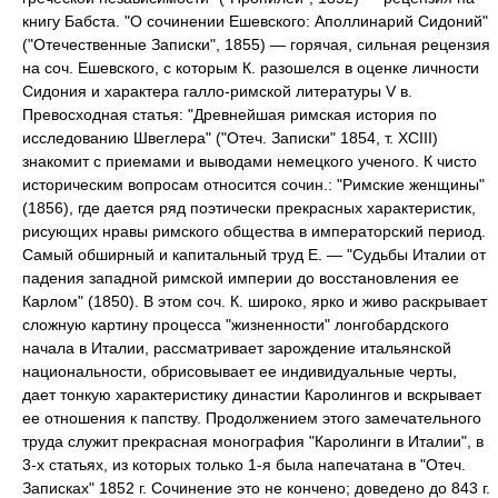
книгу Бабста. "О сочинении Ешевского: Аполлинарий Сидоний"
("Отечественные Записки", 1855) — горячая, сильная рецензия
на соч. Ешевского, с которым К. разошелся в оценке личности
Сидония и характера галло-римской литературы V в.
Превосходная статья: "Древнейшая римская история по
исследованию Швеглера" ("Отеч. Записки" 1854, т. XCIII)
знакомит с приемами и выводами немецкого ученого. К чисто
историческим вопросам относится сочин.: "Римские женщины"
(1856), где дается ряд поэтически прекрасных характеристик,
рисующих нравы римского общества в императорский период.
Самый обширный и капитальный труд Е. — "Судьбы Италии от
падения западной римской империи до восстановления ее
Карлом" (1850). В этом соч. К. широко, ярко и живо раскрывает
сложную картину процесса "жизненности" лонгобардского
начала в Италии, рассматривает зарождение итальянской
национальности, обрисовывает ее индивидуальные черты,
дает тонкую характеристику династии Каролингов и вскрывает
ее отношения к папству. Продолжением этого замечательного
труда служит прекрасная монография "Каролинги в Италии", в
3-х статьях, из которых только 1-я была напечатана в "Отеч.
Записках" 1852 г. Сочинение это не кончено; доведено до 843 г.