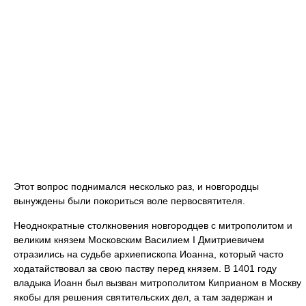
Этот вопрос поднимался несколько раз, и новгородцы
вынуждены были покориться воле первосвятителя.
Неоднократные столкновения новгородцев с митрополитом и
великим князем Московским Василием I Дмитриевичем
отразились на судьбе архиепископа Иоанна, который часто
ходатайствовал за свою паству перед князем. В 1401 году
владыка Иоанн был вызван митрополитом Киприаном в Москву
якобы для решения святительских дел, а там задержан и