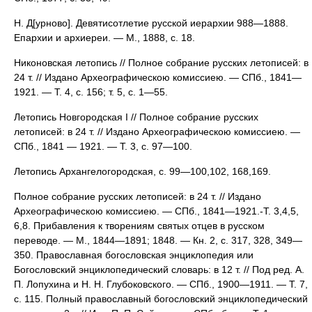
Н. Д[урново]. Девятисотлетие русской иерархии 988—1888.
Епархии и архиереи. — М., 1888, с. 18.
Никоновская летопись // Полное собрание русских летописей: в
24 т. // Издано Археографическою комиссиею. — СПб., 1841—
1921. — Т. 4, с. 156; т. 5, с. 1—55.
Летопись Новгородская I // Полное собрание русских
летописей: в 24 т. // Издано Археографическою комиссиею. —
СПб., 1841 — 1921. — Т. 3, с. 97—100.
Летопись Архангелогородская, с. 99—100,102, 168,169.
Полное собрание русских летописей: в 24 т. // Издано
Археографическою комиссиею. — СПб., 1841—1921.-Т. 3,4,5,
6,8. Прибавления к творениям святых отцев в русском
переводе. — М., 1844—1891; 1848. — Кн. 2, с. 317, 328, 349—
350. Православная богословская энциклопедия или
Богословский энциклопедический словарь: в 12 т. // Под ред. А.
П. Лопухина и Н. Н. Глубоковского. — СПб., 1900—1911. — Т. 7,
с. 115. Полный православный богословский энциклопедический