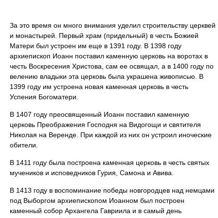
За это время он много внимания уделил строительству церквей
и монастырей. Первый храм (придельный) в честь Божией
Матери был устроен им еще в 1391 году. В 1398 году
архиепископ Иоанн поставил каменную церковь на воротах в
честь Воскресения Христова, сам ее освящал, а в 1400 году по
велению владыки эта церковь была украшена живописью. В
1399 году им устроена новая каменная церковь в честь
Успения Богоматери.
В 1407 году преосвященный Иоанн поставил каменную
церковь Преображения Господня на Видогощи и святителя
Николая на Веренде. При каждой из них он устроил иноческие
обители.
В 1411 году была построена каменная церковь в честь святых
мучеников и исповедников Гурия, Самона и Авива.
В 1413 году в воспоминание победы новгородцев над немцами
под Выборгом архиепископом Иоанном был построен
каменный собор Архангела Гавриила и в самый день