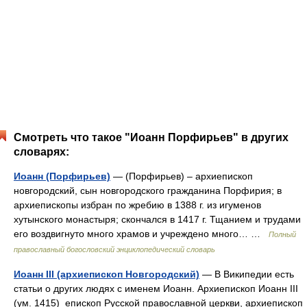
Смотреть что такое "Иоанн Порфирьев" в других
словарях:
Иоанн (Порфирьев)
— (Порфирьев) – архиепископ
новгородский, сын новгородского гражданина Порфирия; в
архиепископы избран по жребию в 1388 г. из игуменов
хутынского монастыря; скончался в 1417 г. Тщанием и трудами
его воздвигнуто много храмов и учреждено много… …
Полный
православный богословский энциклопедический словарь
Иоанн III (архиепископ Новгородский)
— В Википедии есть
статьи о других людях с именем Иоанн. Архиепископ Иоанн III
(ум. 1415) епископ Русской православной церкви, архиепископ