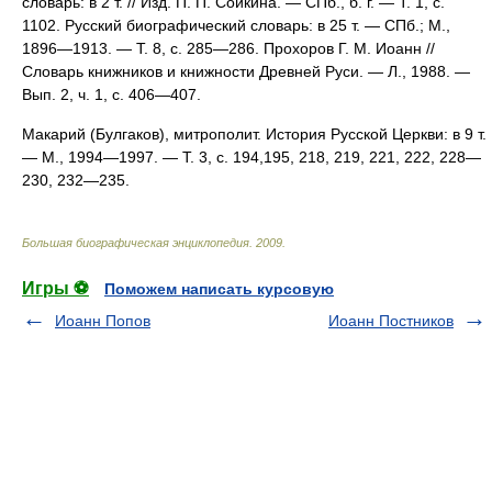
словарь: в 2 т. // Изд. П. П. Сойкина. — СПб., б. г. — Т. 1, с.
1102. Русский биографический словарь: в 25 т. — СПб.; М.,
1896—1913. — Т. 8, с. 285—286. Прохоров Г. М. Иоанн //
Словарь книжников и книжности Древней Руси. — Л., 1988. —
Вып. 2, ч. 1, с. 406—407.
Макарий (Булгаков), митрополит. История Русской Церкви: в 9 т.
— М., 1994—1997. — Т. 3, с. 194,195, 218, 219, 221, 222, 228—
230, 232—235.
Большая биографическая энциклопедия
.
2009
.
Игры ⚽
Поможем написать курсовую
Иоанн Попов
Иоанн Постников