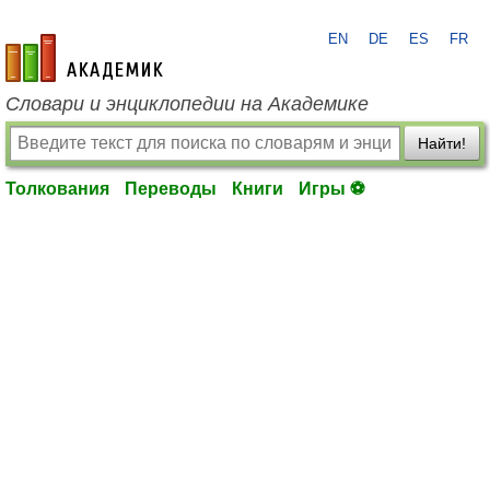
EN
DE
ES
FR
academic.ru
Словари и энциклопедии на Академике
Найти!
Толкования
Переводы
Книги
Игры ⚽