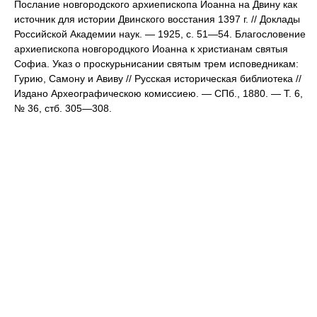
Послание новгородского архиепископа Иоанна на Двину как
источник для истории Двинского восстания 1397 г. // Доклады
Российской Академии наук. — 1925, с. 51—54. Благословение
архиепископа новгородцкого Иоанна к христианам святыя
Софиа. Указ о проскурьнисании святым трем исповедникам:
Гурию, Самону и Авиву // Русская историческая библиотека //
Издано Археографическою комиссиею. — СПб., 1880. — Т. 6,
№ 36, стб. 305—308.