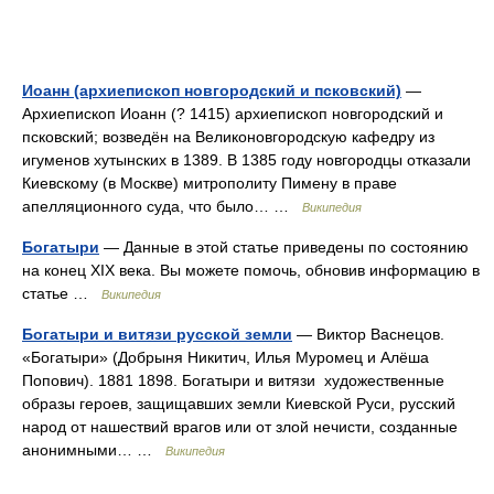
Иоанн (архиепископ новгородский и псковский)
—
Архиепископ Иоанн (? 1415) архиепископ новгородский и
псковский; возведён на Великоновгородскую кафедру из
игуменов хутынских в 1389. В 1385 году новгородцы отказали
Киевскому (в Москве) митрополиту Пимену в праве
апелляционного суда, что было… …
Википедия
Богатыри
— Данные в этой статье приведены по состоянию
на конец XIX века. Вы можете помочь, обновив информацию в
статье …
Википедия
Богатыри и витязи русской земли
— Виктор Васнецов.
«Богатыри» (Добрыня Никитич, Илья Муромец и Алёша
Попович). 1881 1898. Богатыри и витязи художественные
образы героев, защищавших земли Киевской Руси, русский
народ от нашествий врагов или от злой нечисти, созданные
анонимными… …
Википедия