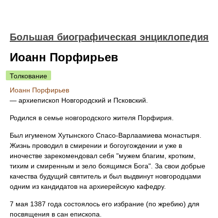
Большая биографическая энциклопедия
Иоанн Порфирьев
Толкование
Иоанн Порфирьев
—
архиепископ Новгородский и Псковский.
Родился в семье новгородского жителя Порфирия.
Был игуменом Хутынского Спасо-Варлаамиева монастыря.
Жизнь проводил в смирении и богоугождении и уже в
иночестве зарекомендовал себя "мужем благим, кротким,
тихим и смиренным и зело боящимся Бога". За свои добрые
качества будущий святитель и был выдвинут новгородцами
одним из кандидатов на архиерейскую кафедру.
7 мая 1387 года состоялось его избрание (по жребию) для
посвящения в сан епископа.