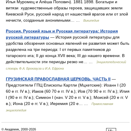
Илья Муромец и Алёша Попович). 1881 1898. Богатыри и
витязи художественные образы героев, защищавших земли
Киевской Руси, русский народ от нашествий врагов или от злой
нечисти, созданные анонимными… …
Википедия
Россия. Русский язык и Русская литература: История
русской литературы
— История русской литературы для
удобства обозрения основных явлений ее развития может быть
разделена на три периода: I от первых памятников до
татарского ига; II до конца XVII века; III до нашего времени. В
действительности эти периоды резко не… …
Энциклопедический
словарь Ф.А. Брокгауза и И.А. Ефрона
ГРУЗИНСКАЯ ПРАВОСЛАВНАЯ ЦЕРКОВЬ. ЧАСТЬ II
—
Предстоятели ГПЦ Епископы Картли (Мцхетские): Иоанн I (20
60 е гг. IV в.); Иаков (60 70 е гг. IV в.); Иов (70 90 е гг. IV в.); Илия
I (90 е гг. IV в.); Симеон I (нач. V 20 е гг. V в.); Моисей (20 е гг. V
в.); Иона (20 е гг. V в.); Иеремия (20 е… …
Православная
энциклопедия
© Академик, 2000-2026