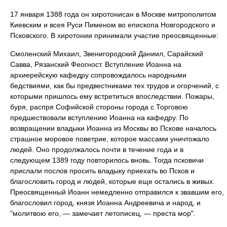
17 января 1388 года он хиротонисан в Москве митрополитом
Киевским и всея Руси Пименом во епископа Новгородского и
Псковского. В хиротонии принимали участие преосвященные:
Смоленский Михаил, Звенигородский Даниил, Сарайский
Савва, Рязанский Феогност. Вступление Иоанна на
архиерейскую кафедру сопровождалось народными
бедствиями, как бы предвестниками тех трудов и огорчений, с
которыми пришлось ему встретиться впоследствии. Пожары,
буря, распря Софийской стороны города с Торговою
предшествовали вступлению Иоанна на кафедру. По
возвращении владыки Иоанна из Москвы во Пскове началось
страшное моровое поветрие, которое массами уничтожало
людей. Оно продолжалось почти в течение года и в
следующем 1389 году повторилось вновь. Тогда псковичи
прислали послов просить владыку приехать во Псков и
благословить город и людей, которые еще остались в живых.
Преосвященный Иоанн немедленно отправился к звавшим его,
благословил город, князя Иоанна Андреевича и народ, и
"молитвою его, — замечает летописец, — преста мор".