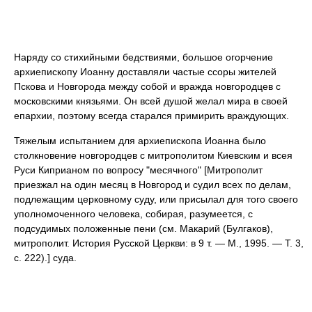
Наряду со стихийными бедствиями, большое огорчение
архиепископу Иоанну доставляли частые ссоры жителей
Пскова и Новгорода между собой и вражда новгородцев с
московскими князьями. Он всей душой желал мира в своей
епархии, поэтому всегда старался примирить враждующих.
Тяжелым испытанием для архиепископа Иоанна было
столкновение новгородцев с митрополитом Киевским и всея
Руси Киприаном по вопросу "месячного" [Митрополит
приезжал на один месяц в Новгород и судил всех по делам,
подлежащим церковному суду, или присылал для того своего
уполномоченного человека, собирая, разумеется, с
подсудимых положенные пени (см. Макарий (Булгаков),
митрополит. История Русской Церкви: в 9 т. — М., 1995. — Т. 3,
с. 222).] суда.