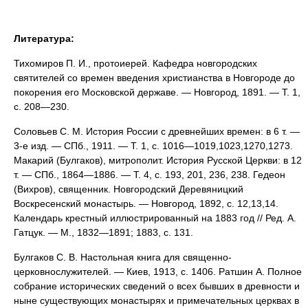
Литература:
Тихомиров П. И., протоиерей. Кафедра новгородских
святителей со времен введения христианства в Новгороде до
покорения его Московской державе. — Новгород, 1891. — Т. 1,
с. 208—230.
Соловьев С. М. История России с древнейших времен: в 6 т. —
3-е изд. — СПб., 1911. — Т. 1, с. 1016—1019,1023,1270,1273.
Макарий (Булгаков), митрополит. История Русской Церкви: в 12
т. — СПб., 1864—1886. — Т. 4, с. 193, 201, 236, 238. Гедеон
(Вихров), священник. Новгородский Деревяницкий
Воскресенский монастырь. — Новгород, 1892, с. 12,13,14.
Календарь крестный иллюстрированный на 1883 год // Ред. А.
Гатцук. — М., 1832—1891; 1883, с. 131.
Булгаков С. В. Настольная книга для священно-
церковнослужителей. — Киев, 1913, с. 1406. Ратшин А. Полное
собрание исторических сведений о всех бывших в древности и
ныне существующих монастырях и примечательных церквах в