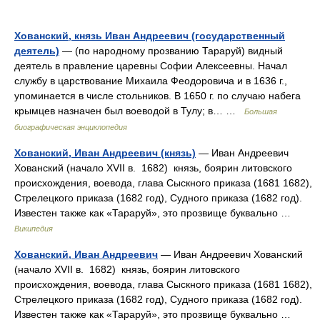
Хованский, князь Иван Андреевич (государственный
деятель)
— (по народному прозванию Тараруй) видный
деятель в правление царевны Софии Алексеевны. Начал
службу в царствование Михаила Феодоровича и в 1636 г.,
упоминается в числе стольников. В 1650 г. по случаю набега
крымцев назначен был воеводой в Тулу; в… …
Большая
биографическая энциклопедия
Хованский, Иван Андреевич (князь)
— Иван Андреевич
Хованский (начало XVII в. 1682) князь, боярин литовского
происхождения, воевода, глава Сыскного приказа (1681 1682),
Стрелецкого приказа (1682 год), Судного приказа (1682 год).
Известен также как «Тараруй», это прозвище буквально …
Википедия
Хованский, Иван Андреевич
— Иван Андреевич Хованский
(начало XVII в. 1682) князь, боярин литовского
происхождения, воевода, глава Сыскного приказа (1681 1682),
Стрелецкого приказа (1682 год), Судного приказа (1682 год).
Известен также как «Тараруй», это прозвище буквально …