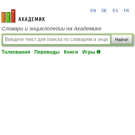
EN
DE
ES
FR
academic.ru
Словари и энциклопедии на Академике
Найти!
Толкования
Переводы
Книги
Игры ⚽