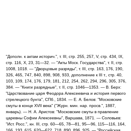
"Дополн. к актам историч.", т. III, стр. 255, 257, V, стр. 434, IX,
стр. 116, X, 23, 31—32. — "Акты Моск. Государства", т. II, стр.
1008, 1018. — "Дворцовые разряды", т. III, стр. 163, 176, 190,
326, 465, 747, 840, 898, 908, 933, дополнение к III т., стр. 40,
103, 109, 174, 176, 179, 181, 212, 254, 262, 294, 296, 305, 376,
384. — "Книги разрядные", т. II, стр. 1046—1353. — В. Берх:
"Царствование царя Феодора Алексеевича и история первого
стрелецкого бунта", СПб., 1834. — Е. А. Белов: "Московские
смуты в конце ХVII века" ("Журн. мин. нар. просв.", 1887,
январь). — Н. А. Аристов: "Московские смуты в правление
царевны Софии Алексеевны", Варшава, 1871. — Соловьев:
"Ист. Росс.", кн. III, стр. 60—65, 78—81, 95—96, 115—116, 164,
166, 193, 615, 620—622, 718, 890, 896, 925. — "Российская