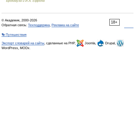
Брокгауза и И.А. Ефрона
© Академик, 2000-2026
18+
Обратная связь:
Техподдержка
,
Реклама на сайте
👣 Путешествия
Экспорт словарей на сайты
, сделанные на PHP,
Joomla,
Drupal,
WordPress, MODx.