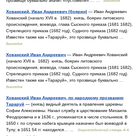
прозвище буквально значит «пустомеля».… …
Википедия
Хованский, Иван Андреевич (боярин)
— Иван Андреевич
Хованский (начало XVII в. 1682) князь, боярин литовского
происхождения, воевода, глава Сыскного приказа (1681 1682),
Стрелецкого приказа (1682 год), Судного приказа (1682 год).
Известен также как «Тараруй», это прозвище буквально …
Википедия
Хованский Иван Андреевич
— Иван Андреевич Хованский
(начало XVII в. 1682) князь, боярин литовского
происхождения, воевода, глава Сыскного приказа (1681 1682),
Стрелецкого приказа (1682 год), Судного приказа (1682 год).
Известен также как «Тараруй», это прозвище буквально …
Википедия
Хованский Иван Андреевич, по народному прозванию
Тараруй
— (князь) видный деятель в правление царевны
Софии Алексеевны. Начал службу в царствование Михаила
Феодоровича и в 1636 г., упоминается в числе стольников. В
1650 г. по случаю набега крымцев назначен был воеводой в
Тулу; в 1651 54 гг. находился… …
Энциклопедический словарь Ф.А.