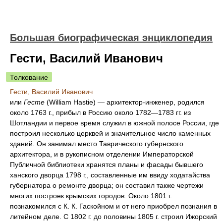
Большая биографическая энциклопедия
Гести, Василий Иванович
Толкование
Гести, Василий Иванович
или
Гесте
(William Hastie) — архитектор-инженер, родился
около 1763 г., прибыл в Россию около 1782—1783 гг. из
Шотландии и первое время служил в южной полосе России, где
построил несколько церквей и значительное число каменных
зданий. Он занимал место Таврического губернского
архитектора, и в рукописном отделении Императорской
Публичной библиотеки хранятся планы и фасады бывшего
ханского дворца 1798 г., составленные им ввиду ходатайства
губернатора о ремонте дворца; он составил также чертежи
многих построек крымских городов. Около 1801 г.
познакомился с К. К. Гаскойном и от него приобрел познания в
литейном деле. С 1802 г. до половины 1805 г. строил Ижорский