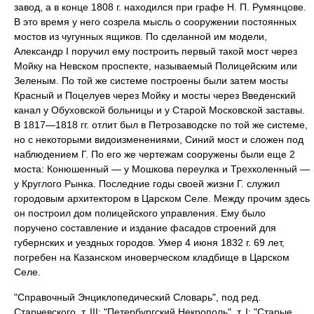
завод, а в конце 1808 г. находился при графе Н. П. Румянцове.
В это время у него созрела мысль о сооружении постоянных
мостов из чугунных ящиков. По сделанной им модели,
Александр I поручил ему построить первый такой мост через
Мойку на Невском проспекте, называемый Полицейским или
Зеленым. По той же системе построены были затем мосты
Красный и Поцелуев через Мойку и мосты через Введенский
канал у Обуховской больницы и у Старой Московской заставы.
В 1817—1818 гг. отлит был в Петрозаводске по той же системе,
но с некоторыми видоизменениями, Синий мост и сложен под
наблюдением Г. По его же чертежам сооружены были еще 2
моста: Конюшенный — у Мошкова переулка и Трехколенный —
у Круглого Рынка. Последние годы своей жизни Г. служил
городовым архитектором в Царском Селе. Между прочим здесь
он построил дом полицейского управления. Ему было
поручено составление и издание фасадов строений для
губернских и уездных городов. Умер 4 июня 1832 г. 69 лет,
погребен на Казанском иноверческом кладбище в Царском
Селе.
"Справочный Энциклопедический Словарь", под ред.
Старчевского, т. III; "Петербургский Некрополь", т. I; "Старые