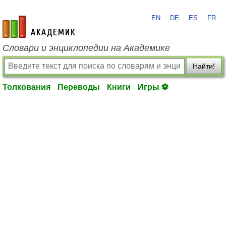
EN
DE
ES
FR
academic.ru
Словари и энциклопедии на Академике
Найти!
Толкования
Переводы
Книги
Игры ⚽