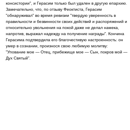
консистории", и Герасим только был удален в другую епархию.
Замечательно, что, по отзыву Феоктиста, Герасим
"обнаруживал" во время ревизии "твердую уверенность в
правильности и безвинности своих действий и распоряжений и
относительно увольнения на покой даже не делал намека,
напротив, выражал надежду на получение награды". Кончина
Герасима подтвердила его благочестивую настроенность: он
умер в сознании, произнося свою любимую молитву:
"Упование мое — Отец, прибежище мое — Сын, покров мой —
Дух Святый".