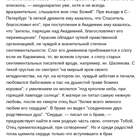
епископа, — неоднократно уже, хотя и не всегда
вразумительно, слышался мне глас Божий". При въезде в С.-
Петербург "в легкой дремоте ему казалось, что Спаситель
благословил его"; при поступлении в Академию ему казалось,
что "ангелы, парящие над Академией, благословляют его
перемещение". Герасим обладал чуткой нравственной
организацией, не чуждой в значительной степени
сентиментальности. Слог его дневников приближается к слогу
если не Карамзина, то, во всяком случае, к слогу старых
сентиментальных писателей вроде, например, кн. Шаликова. С
тихой грустью он смотрел "на мирный кров своего
младенчества, на луг, на котором он, чуждый заботам и печали,
любовался бабочками и пас на душистой траве божиих
коровок"; с умилением он молился "под куполом неба, при
горящей лампаде солнца". К матери он питал самую нежную
любовь; после ее смерти отец был "более всего земного
любим его сердцем". В браке он видел "соединение двух
родственных душ". "Сердце, — писал он о браке, —
предчувствует найти в нем родную часть свою, отнятую Тобой,
Отец премилосердный, при сотворении". Но и среди радостей
тоска щемила сердце только что вступившего в брак