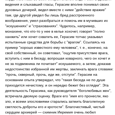
видения и слыхавший гласы, Герасим вполне понимал своих
духовных дочерей, видел вместе с ними "действие вражие"
там, где другой увидел бы лишь бред расстроенного
воображения, умел разобраться и помочь им в мучивших их
"искушениях" и "страхованиях". Чудилось, например,
монахине, что кто-то у нее в келье хохочет, говорит "полно
ханжить" или хочет схватить ее, Герасим тотчас указывал
испытанные средства для борьбы с "врагом". Ссылаясь на
пример "хорошо известного ему человека", т. е., конечно, на
свой собственный, он советовал, "ощутив присутствие врага,
вступить с ним в беседу, вопрошая коварного, чего он хочет и
не за подвижника ли почитает" искушаемого, а затем, доказав
недостоинство избранной им жертвы, заклинать врага словами:
"прочь, скверный, прочь, иди же, отступи". Герасим на
основании опыта утверждал, что "такая беседа не по душе
приходится нечистому, и он нередко бежит без оглядки". Эта
деятельность Герасима, как руководителя "боголюбивых жен",
встречала двоякую оценку. Враги его "имя его пронесли, яко
зло, и всеми злословиями старались затмить благолепную
светлость доброты его и кротости". Благочестивый, чистый
сердцем архиерей — схимник Иеремия очень любил