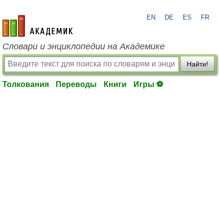
EN
DE
ES
FR
academic.ru
Словари и энциклопедии на Академике
Найти!
Толкования
Переводы
Книги
Игры ⚽