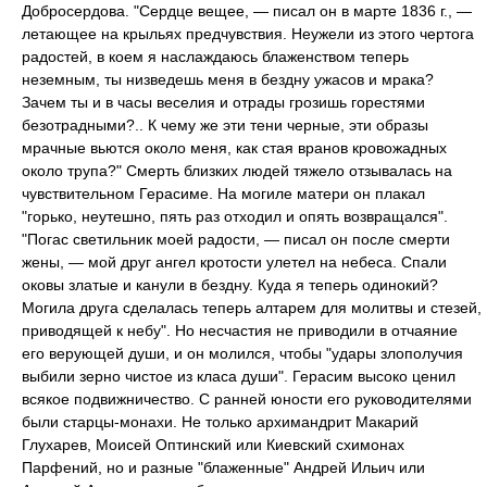
Добросердова. "Сердце вещее, — писал он в марте 1836 г., —
летающее на крыльях предчувствия. Неужели из этого чертога
радостей, в коем я наслаждаюсь блаженством теперь
неземным, ты низведешь меня в бездну ужасов и мрака?
Зачем ты и в часы веселия и отрады грозишь горестями
безотрадными?.. К чему же эти тени черные, эти образы
мрачные вьются около меня, как стая вранов кровожадных
около трупа?" Смерть близких людей тяжело отзывалась на
чувствительном Герасиме. На могиле матери он плакал
"горько, неутешно, пять раз отходил и опять возвращался".
"Погас светильник моей радости, — писал он после смерти
жены, — мой друг ангел кротости улетел на небеса. Спали
оковы златые и канули в бездну. Куда я теперь одинокий?
Могила друга сделалась теперь алтарем для молитвы и стезей,
приводящей к небу". Но несчастия не приводили в отчаяние
его верующей души, и он молился, чтобы "удары злополучия
выбили зерно чистое из класа души". Герасим высоко ценил
всякое подвижничество. С ранней юности его руководителями
были старцы-монахи. Не только архимандрит Макарий
Глухарев, Моисей Оптинский или Киевский схимонах
Парфений, но и разные "блаженные" Андрей Ильич или