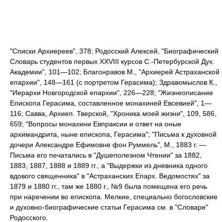
"Списки Архиереев", 378; Родосский Алексей, "Биографический
Словарь студентов первых XXVIII курсов С.-Петербурской Дух.
Академии", 101—102; Благонравов M., "Архиерей Астраханской
епархии", 148—161 (с портретом Герасима); Здравомыслов К.,
"Иерархи Новгородской епархии", 226—228; "Жизнеописание
Епископа Герасима, составленное монахиней Евсевией", 1—
116; Савва, Архиеп. Тверской, "Хроника моей жизни", 109, 586,
659; "Вопросы монахини Евпраксии и ответ на оные
архимандрита, ныне епископа, Герасима"; "Письма к духовной
дочери Александре Ефимовне фон Руммель", М., 1883 г. —
Письма его печатались в "Душеполезном Чтении" за 1882,
1883, 1887, 1888 и 1889 гг., а "Выдержки из дневника одного
вдового священника" в "Астраханских Епарх. Ведомостях" за
1879 и 1880 гг., там же 1880 г., №9 была помещена его речь
при наречении во епископа. Мелкие, специально богословские
и духовно-биографические статьи Герасима см. в "Словаре"
Родосского.