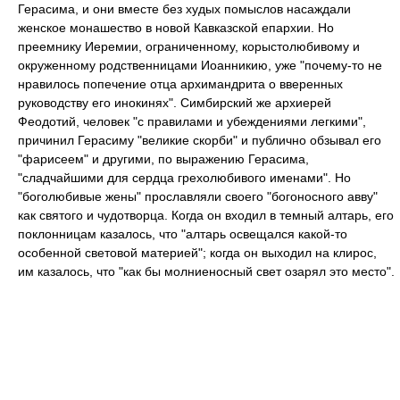
Герасима, и они вместе без худых помыслов насаждали
женское монашество в новой Кавказской епархии. Но
преемнику Иеремии, ограниченному, корыстолюбивому и
окруженному родственницами Иоанникию, уже "почему-то не
нравилось попечение отца архимандрита о вверенных
руководству его инокинях". Симбирский же архиерей
Феодотий, человек "с правилами и убеждениями легкими",
причинил Герасиму "великие скорби" и публично обзывал его
"фарисеем" и другими, по выражению Герасима,
"сладчайшими для сердца грехолюбивого именами". Но
"боголюбивые жены" прославляли своего "богоносного авву"
как святого и чудотворца. Когда он входил в темный алтарь, его
поклонницам казалось, что "алтарь освещался какой-то
особенной световой материей"; когда он выходил на клирос,
им казалось, что "как бы молниеносный свет озарял это место".