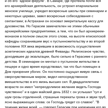
и об его "адской феруле". В Самаре, где протекла почти вся
его архиерейская деятельность, он устроил епархиальное
женское училище, учредил воскресные школы при семинарии и
некоторых церквах, завел воскресные собеседования с
сектантами; в Астрахани он основал эмеритальную кассу для
духовенства. Но Герасим замечателен не этими обычными
архиерейскими предприятиями, а тем, что он был архиереем-
монахом в полном смысле этого слова, на высоте епископской
кафедры сохранившим вкус к пустынножительству и во второй
половине XIX века верившим в возможность осуществления
аскетических идеалов древней Фиваиды. Религиозное чувство,
доходившее до экзальтации, было сильно в Герасиме с раннего
детства. В семинарии он мечтал о пустынном жительстве в
пещере и одно время юродствовал, так что был помещен в
Дом призрения убогих. Он постоянно ощущал живую связь с
сверхчувственным миром, видел непосредственное
вмешательство в его жизнь высших сил. В двадцатилетнем
возрасте он имел "непреодолимое желание видеть Господа
чувственно" и в один майский день 1832 г. он услышал "гул и
шум грозы отдаленной, страшные перекаты грома и звуки труб,
ясно выражающих слова: се Господь грядет со славою". "В
течение жизни моей, — говорил Герасим при наречении его во