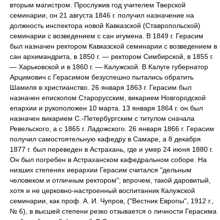
вторым магистром. Прослужив год учителем Тверской
семинарии, он 21 августа 1846 г. получил назначение на
должность инспектора новой Кавказской (Ставропольской)
семинарии с возведением с сан игумена. В 1849 г. Герасим
был назначен ректором Кавказской семинарии с возведением в
сан архимандрита, в 1850 г. — ректором Симбирской, в 1855 г.
— Харьковской и в 1860 г. — Калужской. В Калуге губернатор
Арцимович с Герасимом безуспешно пытались обратить
Шамиля в христианство. 26 января 1863 г. Герасим был
назначен епископом Старорусским, викарием Новгородской
епархии и рукоположен 10 марта. 13 января 1864 г. он был
назначен викарием С.-Петербургским с титулом сначала
Ревельского, а с 1865 г. Ладожского. 26 января 1866 г. Герасим
получил самостоятельную кафедру в Самаре, а 8 декабря
1877 г. был переведен в Астрахань, где и умер 24 июня 1880 г.
Он был погребен в Астраханском кафедральном соборе. На
низших степенях иерархии Герасим считался "дельным
человеком и отличным ректором"; впрочем, такой даровитый,
хотя и не церковно-настроенный воспитанник Калужской
семинарии, как проф. А. И. Чупров, ("Вестник Европы", 1912 г.,
№ 6), в высшей степени резко отзывается о личности Герасима