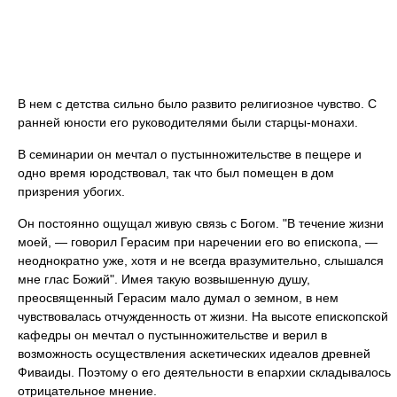
В нем с детства сильно было развито религиозное чувство. С
ранней юности его руководителями были старцы-монахи.
В семинарии он мечтал о пустынножительстве в пещере и
одно время юродствовал, так что был помещен в дом
призрения убогих.
Он постоянно ощущал живую связь с Богом. "В течение жизни
моей, — говорил Герасим при наречении его во епископа, —
неоднократно уже, хотя и не всегда вразумительно, слышался
мне глас Божий". Имея такую возвышенную душу,
преосвященный Герасим мало думал о земном, в нем
чувствовалась отчужденность от жизни. На высоте епископской
кафедры он мечтал о пустынножительстве и верил в
возможность осуществления аскетических идеалов древней
Фиваиды. Поэтому о его деятельности в епархии складывалось
отрицательное мнение.