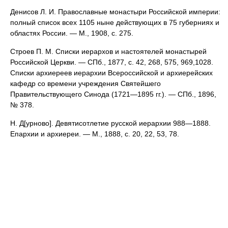
Денисов Л. И. Православные монастыри Российской империи:
полный список всех 1105 ныне действующих в 75 губерниях и
областях России. — М., 1908, с. 275.
Строев П. М. Списки иерархов и настоятелей монастырей
Российской Церкви. — СПб., 1877, с. 42, 268, 575, 969,1028.
Списки архиереев иерархии Всероссийской и архиерейских
кафедр со времени учреждения Святейшего
Правительствующего Синода (1721—1895 гг.). — СПб., 1896,
№ 378.
Н. Д[урново]. Девятисотлетие русской иерархии 988—1888.
Епархии и архиереи. — М., 1888, с. 20, 22, 53, 78.