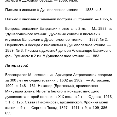
холеры // Духовная беседа. — 1866, №38.
Письма к инокине // Душеполезное чтение. — 1888, ч. 3.
Письмо к инокине о значении пострига // Странник. — 1865, 6.
Вопросы монахини Евпраксии и ответы: в 2 кн. — М., 1883, из
"Душеполезного чтения". Духовные советы в письмах к
игуменье Евпраксии // Душеполезное чтение. — 1887, № 2.
Переписка и беседа с инокинями // Душеполезное чтение. —
1889, № 3. Письма к духовной дочери Александре Ефимовне
фон Руммель: в 2 кн. // Душеполезное чтение. — 1883.
Литература:
Благонравов М., священник. Архиереи Астраханской епархии
за 300 лет ее существования с 1602 до 1902 г. — Астрахань,
1902, с. 148—161. Никанор (Бровкович), архиепископ.
Минувшая жизнь: Из быта белого и монашествующего
духовенства второй половины XIX века: в 2 т. — Одесса, 1913,
т. 1, с. 125. Савва (Тихомиров), архиепископ. Хроника моей
жизни: в 9 т. — Сергиев Посад, 1897—1911, т. 9, с. 109, 386,
659.