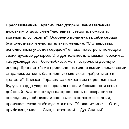
Преосвященный Герасим был добрым, внимательным
духовным отцом, умел "наставить, утешить, пожурить,
вразумить, успокоить". Особенно привлекал к себе сердца
благочестивых и чувствительных женщин. "С отверстым,
исполненным участия сердцем" он шел навстречу немощам
своих духовых дочерей. Эта деятельность владыки Герасима,
как руководителя "боголюбивых жен", встречала двоякую
оценку. Враги его "имя пронесли, яко зло и всеми злословиями
старались затмить благолепную светлость доброты его и
кротости". Епископ Герасим со смирением переносил все,
будучи твердо уверен в правильности и безвинности своих
действий. Благочестивую настроенность он сохранил до
последних дней жизни и скончался в полном сознании,
произнося свою любимую молитву: "Упование мое — Отец,
прибежище мое — Сын, покров мой— Дух Святый".