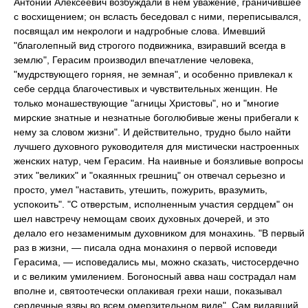
Антоний Алексеевич возбуждали в нем уважение, граничившее
с восхищением; он всласть беседовал с ними, переписывался,
посвящал им некрологи и надгробные слова. Имевший
"благолепный вид строгого подвижника, взиравший всегда в
землю", Герасим производил впечатление человека,
"мудрствующего горняя, не земная", и особенно привлекал к
себе сердца благочестивых и чувствительных женщин. Не
только монашествующие "агницы Христовы", но и "многие
мирские знатные и незнатные боголюбивые жены прибегали к
нему за словом жизни". И действительно, трудно было найти
лучшего духовного руководителя для мистически настроенных
женских натур, чем Герасим. На наивные и боязливые вопросы
этих "великих" и "окаянных грешниц" он отвечал серьезно и
просто, умел "наставить, утешить, пожурить, вразумить,
успокоить". "С отверстым, исполненным участия сердцем" он
шел навстречу немощам своих духовных дочерей, и это
делало его незаменимым духовником для монахинь. "В первый
раз в жизни, — писала одна монахиня о первой исповеди
Герасима, — исповедались мы, можно сказать, чистосердечно
и с великим умилением. Богоносный авва наш сострадал нам
вполне и, святоотечески оплакивая грехи наши, показывал
сердечные язвы во всем омерзительном виде". Сам видавший