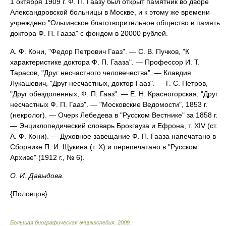
1 октября 1909 г. Ф. П. Гаазу был открыт памятник во дворе
Александровской больницы в Москве, и к этому же времени
учреждено "Ольгинское благотворительное общество в память
доктора Ф. П. Гааза" с фондом в 20000 рублей.
А. Ф. Кони, "Федор Петрович Гааз". — С. В. Пучков, "К
характеристике доктора Ф. П. Гааза". — Профессор И. Т.
Тарасов, "Друг несчастного человечества". — Клавдия
Лукашевич, "Друг несчастных, доктор Гааз". — Г. С. Петров,
"Друг обездоленных, Ф. П. Гааз". — Е. Н. Красногорская, "Друг
несчастных Ф. П. Гааз". — "Московские Ведомости", 1853 г.
(некролог). — Очерк Лебедева в "Русском Вестнике" за 1858 г.
— Энциклопедический словарь Брокгауза и Ефрона, т. XIV (ст.
А. Ф. Кони). — Духовное завещание Ф. П. Гааза напечатано в
Сборнике П. И. Щукина (т. X) и перепечатано в "Русском
Архиве" (1912 г., № 6).
О
.
И
.
Давыдова.
{Половцов}
Большая биографическая энциклопедия
.
2009
.