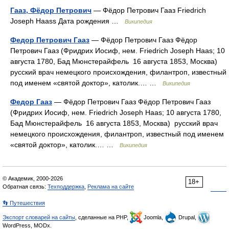
Гааз, Фёдор Петрович
— Фёдор Петрович Гааз Friedrich
Joseph Haass Дата рождения …
Википедия
Федор Петрович Гааз
— Фёдор Петрович Гааз Фёдор
Петрович Гааз (Фридрих Иосиф, нем. Friedrich Joseph Haas; 10
августа 1780, Бад Мюнстерайфель 16 августа 1853, Москва)
русский врач немецкого происхождения, филантроп, известный
под именем «святой доктор», католик.… …
Википедия
Федор Гааз
— Фёдор Петрович Гааз Фёдор Петрович Гааз
(Фридрих Иосиф, нем. Friedrich Joseph Haas; 10 августа 1780,
Бад Мюнстерайфель 16 августа 1853, Москва) русский врач
немецкого происхождения, филантроп, известный под именем
«святой доктор», католик.… …
Википедия
© Академик, 2000-2026
18+
Обратная связь:
Техподдержка
,
Реклама на сайте
👣 Путешествия
Экспорт словарей на сайты
, сделанные на PHP,
Joomla,
Drupal,
WordPress, MODx.