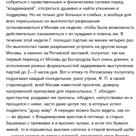
собраться с нравственными и физическими силами перед
"владимиркой", отогреться душевно и найти утешение и
поддержку. Но не только для больных и слабых, а вообще для
всех пересыльных он выхлопотал разрешение
останавливаться в Москве на неделю, чтобы была возможность
действительно ознакомиться с их нуждами и помочь им. В
течение этой недели Г. посещал партию не менее четырех раз.
Он выхлопотал также разрешение устроить на другом конце
Москвы, а именно за Рогожской заставой, полуэтап, так как
первый переход от Москвы до Богородска был очень длинен, а
исполнение разных формальностей задерживало выступление
партий до 2—3 часов дня. Вот к этому-то Рогожскому полуэтапу
подъезжал каждый понедельник, рано утром, Ф. П. в своей
старомодной, всей Москве известной пролетке, доверху
нагруженной припасами для пересыльных. Г. обходил
арестантов, раздавал им припасы, ободрял, напутствовал их и
прощался с ними, часто даже целуя тех, в которых успел
подметить "душу живу". А нередко можно было видеть, как он
— во фраке, с Владимирским крестом в петлице, в старых
башмаках с пряжками и в высоких чулках, а если это бывало
зимой, то в порыжелых высоких сапогах и старой волчьей шубе
— шагал несколько верст с партией, продолжая свою беседу