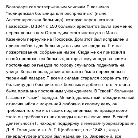
Благодаря самоотверженным усилиям Г. возникла
"полицейская больница для бесприютных" (ныне
Александровская больница), которую народ называл
Гаазовской. В 1844 г. 150 больных арестантов были временно
переведены в дом Ортопедического института в Мало-
Казенном переулке на Покровке. Дом этот был исправлен и
приспособлен для больницы на личные средства Г. и на
пожертвования, собранные им же. Сюда же он привозил в
своей пролетке тех больных, которых ему иногда во время
постоянных разъездов по городу случалось поднимать на
улице. Когда впоследствии арестанты были переведены в
тюремный лазарет, Г. всеми силами старался сохранить эту
больницу для бесприютных больных и добился того, что она
была признана постоянным учреждением. В "своей" больнице
Г. завел и "свои" порядки. Мягкий, деликатный, обходительный,
относившийся с искренней любовью к своему делу, он
требовал того же и от своих подчиненных; но прежде всего
этого он требовал от них правды и не выносил лжи. В своей
деятельности Г. находил поддержку в генерал-губернаторах кн.
Д. В. Голицыне и кн. А. Г. Щербатове; но с 1848 г., когда
генерал-губернатором был назначен гр. Закревский, все