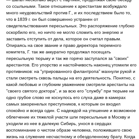
со ссыльными. Такое отношение к арестантам возбуждало
много неудовольствий против Г., и их последствием было то,
что в 1839 г. он был совершенно устранен от
свидетельствования пересыльных. Это распоряжение глубоко
оскорбило его, но ничто не могло сломить его энергию и
заставить отступить от дела, которое он считал правым.
Опираясь на свое звание и право директора тюремного
комитета, Г. так же аккуратно продолжал посещать
пересыльную тюрьму и так же горячо заступался за "своих"
арестантов. Его упорство и настойчивость наконец утомили его
противников: на "утрированного филантропа" махнули рукой и
стали смотреть сквозь пальцы на его деятельность. Понятно, с
какой любовью и глубоким уважением смотрели арестанты на
"своего святого доктора", и за всю его "службу" при тюрьме ни
одно грубое слово не коснулось его слуха даже в камерах
самых закоренелых преступников, к которым он входил
спокойно и всегда один. С надеждой на утешение и возможное
облегчение их тяжелой участи шли пересыльные в Москву и
уходили из нее в далекую Сибирь, унося в сердцах
воспоминание о чистом образе человека, положившего свою
жизнь на служение несчастному и обездоленному брату. Когда