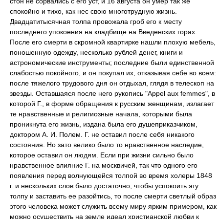
стон не сорвались с его уст, и 16 августа он умер так же
спокойно и тихо, как нес свою многотрудную жизнь.
Двадцатитысячная толпа провожала гроб его к месту
последнего упокоения на кладбище на Введенских горах.
После его смерти в скромной квартирке нашли плохую мебель,
поношенную одежду, несколько рублей денег, книги и
астрономические инструменты; последние были единственной
слабостью покойного, и он покупал их, отказывая себе во всем:
после тяжелого трудового дня он отдыхал, глядя в телескоп на
звезды. Оставшаяся после него рукопись "Appel aux femmes", в
которой Г., в форме обращения к русским женщинам, излагает
те нравственные и религиозные начала, которыми была
проникнута его жизнь, издана была его душеприказчиком,
доктором А. И. Полем. Г. не оставил после себя никакого
состояния. Но зато велико было то нравственное наследие,
которое оставил он людям. Если при жизни сильно было
нравственное влияние Г. на москвичей, так что одного его
появления перед волнующейся толпой во время холеры 1848
г. и нескольких слов было достаточно, чтобы успокоить эту
толпу и заставить ее разойтись, то после смерти светлый образ
этого человека может служить всему миру ярким примером, как
можно осуществить на земле идеал христианской любви к