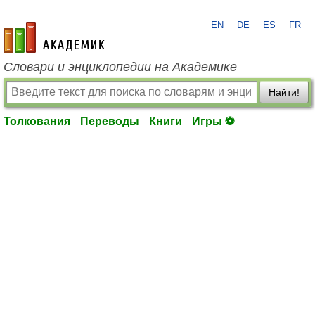
EN
DE
ES
FR
academic.ru
Словари и энциклопедии на Академике
Найти!
Толкования
Переводы
Книги
Игры ⚽