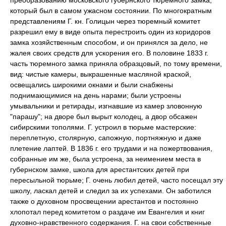
преобразованию московского губернского тюремного замка,
который был в самом ужасном состоянии. По многократным
представлениям Г. кн. Голицын через тюремный комитет
разрешил ему в виде опыта перестроить один из коридоров
замка хозяйственным способом, и он принялся за дело, не
жалея своих средств для ускорения его. В половине 1833 г.
часть тюремного замка приняла образцовый, по тому времени,
вид: чистые камеры, выкрашенные масляной краской,
освещались широкими окнами и были снабжены
поднимающимися на день нарами; были устроены
умывальники и ретирады, изгнавшие из камер зловонную
"парашу"; на дворе был вырыт колодец, а двор обсажен
сибирскими тополями. Г. устроил в тюрьме мастерские:
переплетную, столярную, сапожную, портняжную и даже
плетение лаптей. В 1836 г. его трудами и на пожертвования,
собранные им же, была устроена, за неимением места в
губернском замке, школа для арестантских детей при
пересыльной тюрьме; Г. очень любил детей, часто посещал эту
школу, ласкал детей и следил за их успехами. Он заботился
также о духовном просвещении арестантов и постоянно
хлопотал перед комитетом о раздаче им Евангелия и книг
духовно-нравственного содержания. Г. на свои собственные