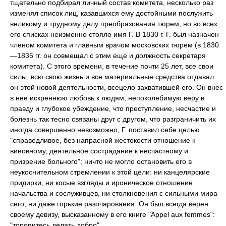
тщательно подбирал личный состав комитета, несколько раз
изменял список лиц, казавшихся ему достойными послужить
великому и трудному делу преобразования тюрем, но во всех
его списках неизменно стояло имя Г. В 1830 г. Г. был назначен
членом комитета и главным врачом московских тюрем (в 1830
—1835 гг. он совмещал с этим еще и должность секретаря
комитета). С этого времени, в течение почти 25 лет, все свои
силы, всю свою жизнь и все материальные средства отдавал
он этой новой деятельности, всецело захватившей его. Он внес
в нее искреннюю любовь к людям, непоколебимую веру в
правду и глубокое убеждение, что преступление, несчастие и
болезнь так тесно связаны друг с другом, что разграничить их
иногда совершенно невозможно; Г. поставил себе целью
"справедливое, без напрасной жестокости отношение к
виновному, деятельное сострадание к несчастному и
призрение больного"; ничто не могло остановить его в
неукоснительном стремлении к этой цели: ни канцелярские
придирки, ни косые взгляды и ироническое отношение
начальства и сослуживцев, ни столкновения с сильными мира
сего, ни даже горькие разочарования. Он был всегда верен
своему девизу, высказанному в его книге "Appel aux femmes":
"торопитесь делать добро".