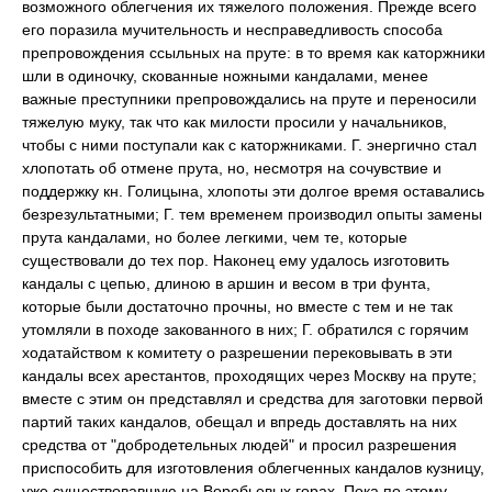
возможного облегчения их тяжелого положения. Прежде всего
его поразила мучительность и несправедливость способа
препровождения ссыльных на пруте: в то время как каторжники
шли в одиночку, скованные ножными кандалами, менее
важные преступники препровождались на пруте и переносили
тяжелую муку, так что как милости просили у начальников,
чтобы с ними поступали как с каторжниками. Г. энергично стал
хлопотать об отмене прута, но, несмотря на сочувствие и
поддержку кн. Голицына, хлопоты эти долгое время оставались
безрезультатными; Г. тем временем производил опыты замены
прута кандалами, но более легкими, чем те, которые
существовали до тех пор. Наконец ему удалось изготовить
кандалы с цепью, длиною в аршин и весом в три фунта,
которые были достаточно прочны, но вместе с тем и не так
утомляли в походе закованного в них; Г. обратился с горячим
ходатайством к комитету о разрешении перековывать в эти
кандалы всех арестантов, проходящих через Москву на пруте;
вместе с этим он представлял и средства для заготовки первой
партий таких кандалов, обещал и впредь доставлять на них
средства от "добродетельных людей" и просил разрешения
приспособить для изготовления облегченных кандалов кузницу,
уже существовавшую на Воробьевых горах. Пока по этому